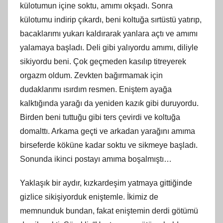
külotumun içine soktu, amımı okşadı. Sonra
külotumu indirip çıkardı, beni koltuğa sırtüstü yatırıp,
bacaklarımı yukarı kaldırarak yanlara açtı ve amımı
yalamaya başladı. Deli gibi yalıyordu amımı, diliyle
sikiyordu beni. Çok geçmeden kasılıp titreyerek
orgazm oldum. Zevkten bağırmamak için
dudaklarımı ısırdım resmen. Eniştem ayağa
kalktığında yarağı da yeniden kazık gibi duruyordu.
Birden beni tuttuğu gibi ters çevirdi ve koltuğa
domalttı. Arkama geçti ve arkadan yarağını amıma
birseferde köküne kadar soktu ve sikmeye başladı.
Sonunda ikinci postayı amıma boşalmıştı…
Yaklaşık bir aydır, kızkardeşim yatmaya gittiğinde
gizlice sikişiyorduk eniştemle. İkimiz de
memnunduk bundan, fakat eniştemin derdi götümü