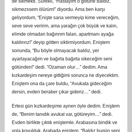
de sikmekti. Sürekli, “Hastayım o götüne baldız,
sikmezssem ölürüm!” diyordu. Ama ben karşı
geliyordum, “Enişte sana vermeyip kime vereceğim,
seve seve veririm, ama yarağın çok büyük ve kalın,
elimde olmadan bağırırım falan, apartmanı ayağa
kaldırırız!” deyip götten siktirmiyordum. Eniştem
sonunda, “Bu böyle olmayacak baldız, yer
ayarlayacağım ve bağırta bağırta sikeceğim seni
götünden!” dedi. “Ozaman olur…” dedim. Ama
kızkardeşim nereye gittiğimi sorunca ne diyecektim.
Eniştem ona da çare buldu, “Avukata gideceğim
dersin, evden beraber çıkar gideriz…” dedi.
Ertesi gün kızkardeşime aynen öyle dedim. Eniştem
de, “Benim tanıdık avukat var, götüreyim…” dedi.
Evden birlikte çıktık eniştemle. Arabasına bindik ve
yola koyulduk. Arabada eniştem, “Baldız bugün seni