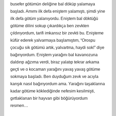
busefer götümün deliğine bal döküp yalamaya
başladı. Amımı ilk defa eniştem yalamıştı, şimdi yine
ilk defa götüm yalanıyordu. Eniştem bal döktüğü
götüme dilini sokup çıkardıkça ben zevkten
çıldırıyordum, tarifi imkansız bir zevkti bu. Enişteme
küfür ederek yalvarmaya başlamıştım, “Orospu
çocuğu sik götümü artık, yalvartma, haydi sok!” diye
bağırıyordum. Eniştem yarağını bal kavanozuna
daldırıp ağzıma verdi, biraz yalatıp tekrar arkama
geçti ve o kocaman yarağını yavaş yavaş götüme
sokmaya başladı. Ben duyduğum zevk ve acıyla
karışık nasıl bağırıyordum ama. Yarağını taşaklarına
kadar götüme köklediğinde nefesim kesilmişti,
gırtlaklanan bir hayvan gibi böğürüyordum
resmen…