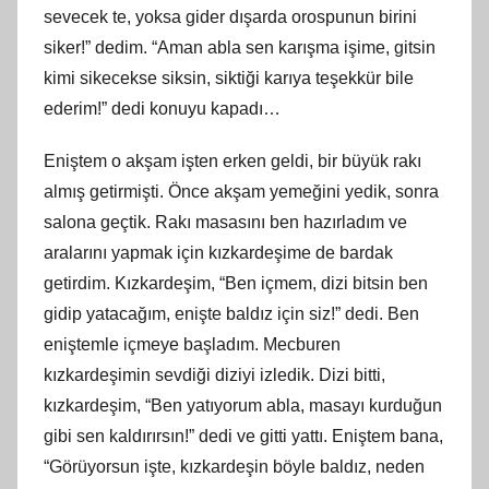
sevecek te, yoksa gider dışarda orospunun birini
siker!” dedim. “Aman abla sen karışma işime, gitsin
kimi sikecekse siksin, siktiği karıya teşekkür bile
ederim!” dedi konuyu kapadı…
Eniştem o akşam işten erken geldi, bir büyük rakı
almış getirmişti. Önce akşam yemeğini yedik, sonra
salona geçtik. Rakı masasını ben hazırladım ve
aralarını yapmak için kızkardeşime de bardak
getirdim. Kızkardeşim, “Ben içmem, dizi bitsin ben
gidip yatacağım, enişte baldız için siz!” dedi. Ben
eniştemle içmeye başladım. Mecburen
kızkardeşimin sevdiği diziyi izledik. Dizi bitti,
kızkardeşim, “Ben yatıyorum abla, masayı kurduğun
gibi sen kaldırırsın!” dedi ve gitti yattı. Eniştem bana,
“Görüyorsun işte, kızkardeşin böyle baldız, neden