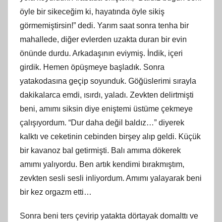
öyle bir sikeceğim ki, hayatında öyle sikiş
görmemiştirsin!” dedi. Yarım saat sonra tenha bir
mahallede, diğer evlerden uzakta duran bir evin
önünde durdu. Arkadaşının eviymiş. İndik, içeri
girdik. Hemen öpüşmeye başladık. Sonra
yatakodasına geçip soyunduk. Göğüslerimi sırayla
dakikalarca emdi, ısırdı, yaladı. Zevkten delirtmişti
beni, amımı siksin diye eniştemi üstüme çekmeye
çalışıyordum. “Dur daha değil baldız…” diyerek
kalktı ve ceketinin cebinden birşey alıp geldi. Küçük
bir kavanoz bal getirmişti. Balı amıma dökerek
amımı yalıyordu. Ben artık kendimi bırakmıştım,
zevkten sesli sesli inliyordum. Amımı yalayarak beni
bir kez orgazm etti…
Sonra beni ters çevirip yatakta dörtayak domalttı ve