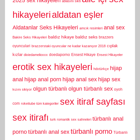
2025 sex hikayeleri
ablasını sikti
hikayeleri
aldatan eşler
Aldatanlar Seks Hikayeleri
anal sex
amcık resimleri
baldız hikaye
baldız seks
brazzers
Bakire Seks Hikayeleri
cıplak
oyunculari
brazzerstaki oyuncular ne kadar kazanıyor 2018
kızlar
doedaporno
Ensest Hikaye
dixiedamelioxxx
Ensest Hikayeler
erotik sex hikayeleri
hijap
hdxtürkçe
anal
hijap anal porn
hijap anal sex
hijap sex
olgun türbanlı
olgun türbanlı sex
oyoh
kızını sikiyor
sex itiraf sayfası
com
rokettube tüm kategoriler
sex itirafı
türbanlı anal
turk romantik sex sahneleri
türbanlı porno
porno
türbanlı anal sex
Türbanlı