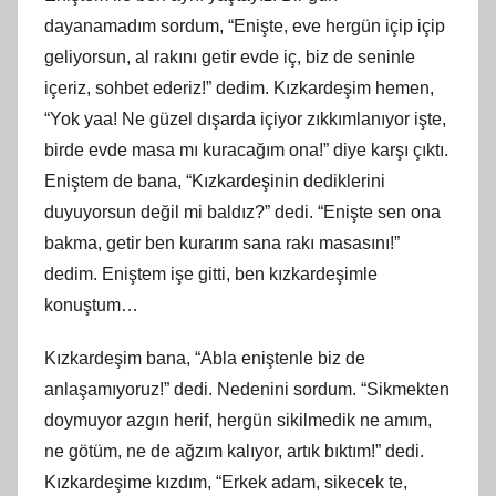
dayanamadım sordum, “Enişte, eve hergün içip içip
geliyorsun, al rakını getir evde iç, biz de seninle
içeriz, sohbet ederiz!” dedim. Kızkardeşim hemen,
“Yok yaa! Ne güzel dışarda içiyor zıkkımlanıyor işte,
birde evde masa mı kuracağım ona!” diye karşı çıktı.
Eniştem de bana, “Kızkardeşinin dediklerini
duyuyorsun değil mi baldız?” dedi. “Enişte sen ona
bakma, getir ben kurarım sana rakı masasını!”
dedim. Eniştem işe gitti, ben kızkardeşimle
konuştum…
Kızkardeşim bana, “Abla eniştenle biz de
anlaşamıyoruz!” dedi. Nedenini sordum. “Sikmekten
doymuyor azgın herif, hergün sikilmedik ne amım,
ne götüm, ne de ağzım kalıyor, artık bıktım!” dedi.
Kızkardeşime kızdım, “Erkek adam, sikecek te,