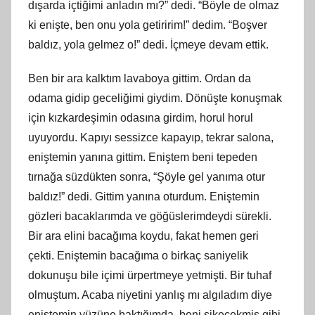
dışarda içtiğimi anladın mı?” dedi. “Böyle de olmaz
ki enişte, ben onu yola getiririm!” dedim. “Boşver
baldız, yola gelmez o!” dedi. İçmeye devam ettik.
Ben bir ara kalktım lavaboya gittim. Ordan da
odama gidip geceliğimi giydim. Dönüşte konuşmak
için kızkardeşimin odasına girdim, horul horul
uyuyordu. Kapıyı sessizce kapayıp, tekrar salona,
eniştemin yanına gittim. Eniştem beni tepeden
tırnağa süzdükten sonra, “Şöyle gel yanıma otur
baldız!” dedi. Gittim yanına oturdum. Eniştemin
gözleri bacaklarımda ve göğüslerimdeydi sürekli.
Bir ara elini bacağıma koydu, fakat hemen geri
çekti. Eniştemin bacağıma o birkaç saniyelik
dokunuşu bile içimi ürpertmeye yetmişti. Bir tuhaf
olmuştum. Acaba niyetini yanlış mı algıladım diye
eniştemin yüzüne baktığımda, beni sikecekmiş gibi