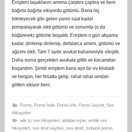
Eniştem taşaklarını amıma çarptıra çaptıra ve beni
bağırta bağırta sikiyordu götümü. Bana hiç
bitmeyecek gibi gelen yarım saat kadar
pompalayarak sikti götümü ve sonunda (o da
böğürerek) götüme boşaldı. Eniştem o gün akşama
kadar, dinlenip dinlenip, defalarca amımı, götümü ve
ağzımı sikti. Tam 7 aydır avukat bahanesiyle sikiştik.
Daha sonra gerçekten avukata gittik ve kocamdan
boşandım. Şimdi eniştem bana ayrı bir ev kiraladı
ve hergün, her fırsatta gelip, rahat rahat amdan
götten sikiyor beni.
Porno
,
Porno İndir
,
Porno İzle
,
Porno Seyret
,
Sex
Hikayeleri
aile içi sex hikayeleri
,
aldatan eşler
,
erotik sex
hikayeleri
,
sex itiraf sayfası
,
sex itirafı
,
türbanlı porno
,