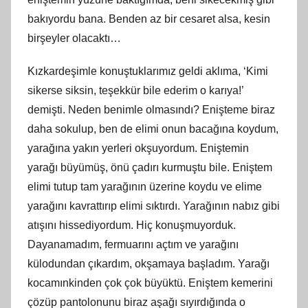
bakıyordu bana. Benden az bir cesaret alsa, kesin
birşeyler olacaktı…
Kızkardeşimle konuştuklarımız geldi aklıma, ‘Kimi
sikerse siksin, teşekkür bile ederim o karıya!’
demişti. Neden benimle olmasındı? Enişteme biraz
daha sokulup, ben de elimi onun bacağına koydum,
yarağına yakın yerleri okşuyordum. Eniştemin
yarağı büyümüş, önü çadırı kurmuştu bile. Eniştem
elimi tutup tam yarağının üzerine koydu ve elime
yarağını kavrattırıp elimi sıktırdı. Yarağının nabız gibi
atışını hissediyordum. Hiç konuşmuyorduk.
Dayanamadım, fermuarını açtım ve yarağını
külodundan çıkardım, okşamaya başladım. Yarağı
kocamınkinden çok çok büyüktü. Eniştem kemerini
çözüp pantolonunu biraz aşağı sıyırdığında o