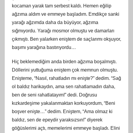
kocaman yarak tam serbest kaldı. Hemen eğilip
ağzıma aldım ve emmeye başladım. Emdikçe sanki
yarağı ağzımda daha da büyüyor, ağzıma
sığmıyordu. Yarağı mosmor olmuştu ve damarları
çıkmıştı. Ben yalarken eniştem de saçlarımı okşuyor,
başımı yarağına bastırıyordu…
Hiç beklemediğim anda birden ağzıma boşalmıştı.
Döllerini yuttuğuma eniştem çok memnun olmuştu.
Enişteme, “Nasıl, rahatladın mı enişte?” dedim. “Sağ
ol baldız harikaydın, ama sen rahatlamadın daha,
ben de seni rahatlatayım!” dedi. Doğrusu
kızkardeşime yakalanmaktan korkuyordum, “Beni
boşver enişte…” dedim. Eniştem, “Ama olmaz ki
baldız, sen de epeydir yaraksızsın!” diyerek
göğüslerimi açtı, memelerimi emmeye başladı. Elini