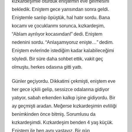
kızkardeşimle oturduk eniştemin eve gelmesini
bekledik. Eniştem gece yarısından sonra geldi.
Eniştemle sarılıp öpüştük, hal hatır sordu. Bana
kocamı ve çocuklarımı sorunca, kızkardeşim,
“Ablam ayrılıyor kocasından!” dedi. Eniştem
nedenini sordu. “Anlaşamıyoruz enişte…” dedim.
Eniştem evlerinde istediğim kadar kalabileceğimi
söyledi. Bir süre daha sohbet ettik, vakit geç
olmuştu, herkes odasına gitti yattı.
Günler geçiyordu. Dikkatimi çekmişti, eniştem eve
her gece içkili gelip, sessizce odalarına gidiyor
yatıyor, sabah erkenden kalkıp işine gidiyordu. Bir
ay geçmişti aradan. Meğerse kızkardeşimin evliliği
benimkinden önce bitmiş. Sorumlusu da
kızkardeşimdi. Kızkardeşim benden 4 yaş küçük.
Eniştem ile ben aynı yaştayız. Bir gün