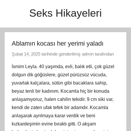
İçeriğe
Seks Hikayeleri
atla
Ablamın kocası her yerimi yaladı
Şubat 14, 2025
tarihinde gönderilmiş
admin
tarafından
İsmim Leyla. 40 yaşımda, evli, balık etli, çok güzel
dolgun dik göğüslere, güzel pürüzsüz vücuda,
yuvarlak kalçalara, sütün gibi bacaklara sahip,
beyaz tenli bir kadınım. Kocamla hiç bir konuda
anlaşamıyoruz, halen cahilin tekidir. 9 cm siki var,
kendi de zaten ufak tefek bir adamdır. Kocamla
anlaşarak ayrılmaya karar verdik ve beni
kızkardeşimin evine bıraktı gitti. O akşam