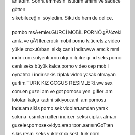
anladım. Sonra emmesini istedim amımı ve sadece
götten
sikebileceğini söyledim. Sikti de hem de delice.
pornbo resÄ±mler.GURCİ MOBİL PORNÖ.gÃ¼zekl
amla ve gÃ¶tler.erotık mobil porno tv.ücretsiz video
yükle xnxx.tûrbanl sikiş canlı indir.www amclk rsmi
indir com.sütyenliprno.olgun ilgitre gif id seks.porno
canlı seks büyûk kalca.porno video cep mobil
oynatmali indir.sekis ciplak video yasak olmayan
gurlim.TURK KIZ GOGUS RESIMLERI.ww sex
com.en guzel am ve got pornosu yeni gifleri.am
fotoları kalça kadıni sikiyor.canlı am pornosu
indır.am sikis porno sek vidoları.amdan yarak
sokma resimleri gifleri indir.en seksi ciplak alman
guzeler.pornosekvidyo.arap toon.sarısınGoTten
sikis resmi.seks yuklexnxx.seslı turk porn