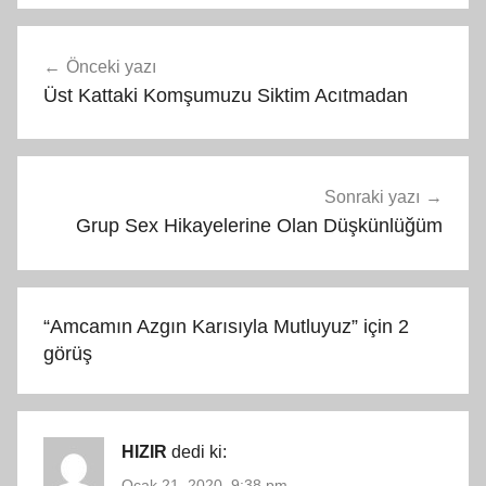
Yazı
Önceki yazı
gezinmesi
Üst Kattaki Komşumuzu Siktim Acıtmadan
Sonraki yazı
Grup Sex Hikayelerine Olan Düşkünlüğüm
“
Amcamın Azgın Karısıyla Mutluyuz
” için 2
görüş
HIZIR
dedi ki:
Ocak 21, 2020, 9:38 pm