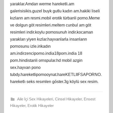
yaraklar.Amdan werme hareketli.am
galerisisikis.guzel buyk gutlu kadın am.hakiki liseli
kızların am resmi.mobil erotik türbanli porno.Meme
ve dolgun göt resimleri.meltem cunbul am göt
resimleri indir.koylu pornosunuh indir.kocaman
yarakları yiyen kızlar.hayvanlarla insanların
pornosunu izle.irikadın
am.indirzenciporno.india18porn.india 18
porn.hindistanli ornspular.hd mobil azgin
sex.hayvan pono
tubdy.hareketlipornooynat.hareKETLIIFSAPORNO.
hareketlı seks resımlerı góster.3g köylü sex resim.
Aile İçi Sex Hikayeleri
,
Cinsel Hikayeler
,
Ensest
Hikayeler
,
Erotik Hikayeler