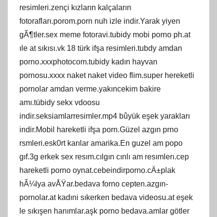
resimleri.zençi kızların kalçaların
fotorafları.porom.porn nuh izle indir.Yarak yiyen
gÃ¶tler.sex meme fotoravi.tubidy mobi porno ph.at
ıle at sıkısı.vk 18 türk ifşa resimleri.tubdy amdan
porno.xxxphotocom.tubidy kadın hayvan
pornosu.xxxx naket naket video flim.super hereketli
pornolar amdan verme.yakıncekim bakire
amı.tübidy sekx vdoosu
indir.seksiamlarresimler.mp4 bûyük eşek yarakları
indir.Mobil hareketli ifşa porn.Güzel azgın prno
rsmleri.esk0rt karılar amarika.En guzel am popo
gıf.3g erkek sex resım.cılgın cınlı am resımlerı.cep
hareketli porno oynat.cebeindirporno.cÄ±plak
hÃ¼lya avÅŸar.bedava forno cepten.azgın-
pornolar.at kadıni sıkerken bedava videosu.at eşek
le sıkışen hanımlar.aşk porno bedava.amlar götler