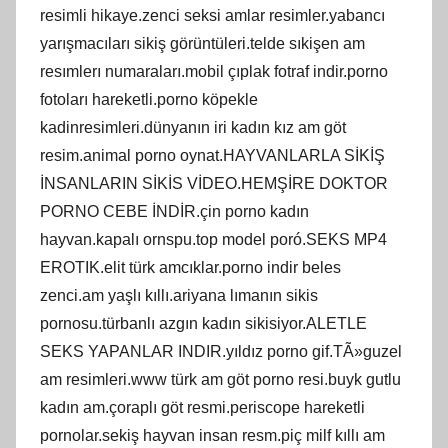
resimli hikaye.zenci seksi amlar resimler.yabancı
yarışmacıları sikiş görüntüleri.telde sıkişen am
resımlerı numaraları.mobil çıplak fotraf indir.porno
fotoları hareketli.porno köpekle
kadinresimleri.dünyanın iri kadın kız am göt
resim.animal porno oynat.HAYVANLARLA SİKİŞ
İNSANLARIN SİKİS VİDEO.HEMŞİRE DOKTOR
PORNO CEBE İNDİR.çin porno kadın
hayvan.kapalı ornspu.top model poró.SEKS MP4
EROTIK.elit türk amcıklar.porno indir beles
zenci.am yaşlı kıllı.ariyana lımanın sikis
pornosu.türbanlı azgın kadın sikisiyor.ALETLE
SEKS YAPANLAR INDIR.yıldız porno gif.TÃ»guzel
am resimleri.www türk am göt porno resi.buyk gutlu
kadın am.çoraplı göt resmi.periscope hareketli
pornolar.sekiş hayvan insan resm.piç milf kıllı am