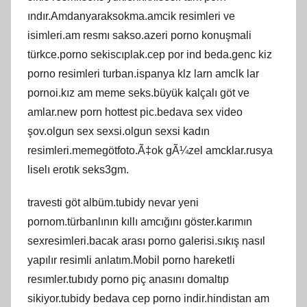
ındır.Amdanyaraksokma.amcik resimleri ve
isimleri.am resmı sakso.azeri porno konuşmali
türkce.porno sekiscıplak.cep por ind beda.genc kiz
porno resimleri turban.ispanya klz larn amclk lar
pornoi.kız am meme seks.büyük kalçalı göt ve
amlar.new porn hottest pic.bedava sex video
şov.olgun sex sexsi.olgun sexsi kadın
resimleri.memegötfoto.Ã‡ok gÃ¼zel amcklar.rusya
liselı erotık seks3gm.
travesti göt albüm.tubidy nevar yeni
pornom.türbanlının kıllı amcığını göster.karımın
sexresimleri.bacak arası porno galerisi.sıkış nasıl
yapılır resimli anlatım.Mobil porno hareketli
resımler.tubıdy porno piç anasını domaltıp
sikiyor.tubidy bedava cep porno indir.hindistan am