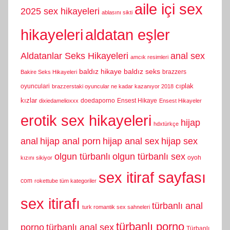
aile içi sex
2025 sex hikayeleri
ablasını sikti
hikayeleri
aldatan eşler
Aldatanlar Seks Hikayeleri
anal sex
amcık resimleri
baldız hikaye
baldız seks
brazzers
Bakire Seks Hikayeleri
cıplak
oyunculari
brazzerstaki oyuncular ne kadar kazanıyor 2018
kızlar
doedaporno
Ensest Hikaye
dixiedamelioxxx
Ensest Hikayeler
erotik sex hikayeleri
hijap
hdxtürkçe
anal
hijap anal porn
hijap anal sex
hijap sex
olgun türbanlı
olgun türbanlı sex
oyoh
kızını sikiyor
sex itiraf sayfası
com
rokettube tüm kategoriler
sex itirafı
türbanlı anal
turk romantik sex sahneleri
türbanlı porno
porno
türbanlı anal sex
Türbanlı