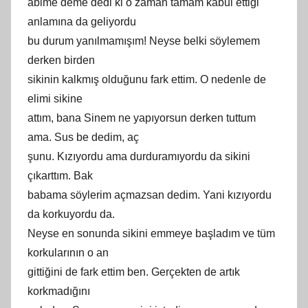
abime deme dedi ki o zaman tamam kabul ettiği
anlamına da geliyordu
bu durum yanılmamışım! Neyse belki söylemem
derken birden
sikinin kalkmış olduğunu fark ettim. O nedenle de
elimi sikine
attım, bana Sinem ne yapıyorsun derken tuttum
ama. Sus be dedim, aç
şunu. Kızıyordu ama durduramıyordu da sikini
çıkarttım. Bak
babama söylerim açmazsan dedim. Yani kızıyordu
da korkuyordu da.
Neyse en sonunda sikini emmeye başladım ve tüm
korkularının o an
gittiğini de fark ettim ben. Gerçekten de artık
korkmadığını