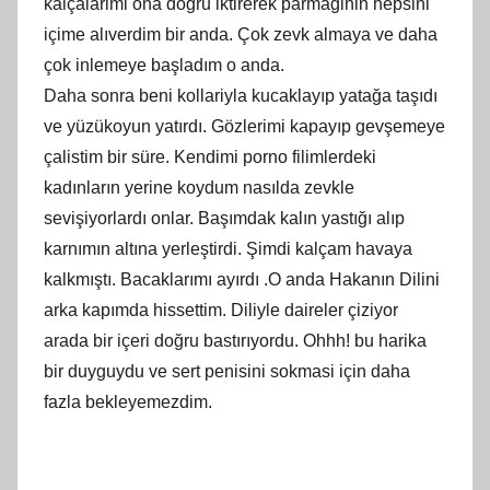
kalçalarimi ona dogru iktirerek parmaginin hepsini
içime alıverdim bir anda. Çok zevk almaya ve daha
çok inlemeye başladım o anda.
Daha sonra beni kollariyla kucaklayıp yatağa taşıdı
ve yüzükoyun yatırdı. Gözlerimi kapayıp gevşemeye
çalistim bir süre. Kendimi porno filimlerdeki
kadınların yerine koydum nasılda zevkle
sevişiyorlardı onlar. Başımdak kalın yastığı alıp
karnımın altına yerleştirdi. Şimdi kalçam havaya
kalkmıştı. Bacaklarımı ayırdı .O anda Hakanın Dilini
arka kapımda hissettim. Diliyle daireler çiziyor
arada bir içeri doğru bastırıyordu. Ohhh! bu harika
bir duyguydu ve sert penisini sokmasi için daha
fazla bekleyemezdim.