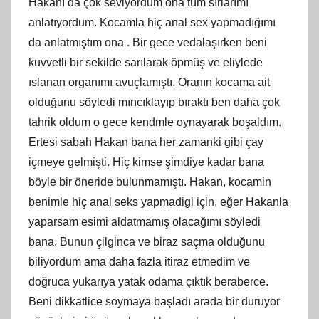
Hakanı da çok seviyordum ona tüm sırlarımı
anlatıyordum. Kocamla hiç anal sex yapmadığımı
da anlatmıştım ona . Bir gece vedalaşırken beni
kuvvetli bir sekilde sarılarak öpmüş ve eliylede
ıslanan organımı avuçlamıştı. Oranın kocama ait
olduğunu söyledi mıncıklayıp bıraktı ben daha çok
tahrik oldum o gece kendmle oynayarak boşaldım.
Ertesi sabah Hakan bana her zamanki gibi çay
içmeye gelmişti. Hiç kimse şimdiye kadar bana
böyle bir öneride bulunmamıştı. Hakan, kocamin
benimle hiç anal seks yapmadigi için, eğer Hakanla
yaparsam esimi aldatmamış olacağımı söyledi
bana. Bunun çilginca ve biraz saçma olduğunu
biliyordum ama daha fazla itiraz etmedim ve
doğruca yukarıya yatak odama çıktık beraberce.
Beni dikkatlice soymaya başladı arada bir duruyor