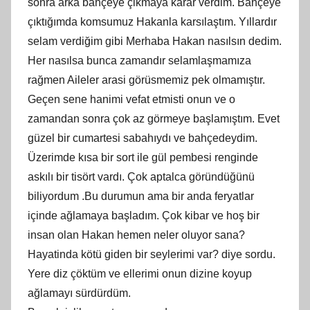
sonra arka bahçeye çikmaya karar verdim. Bahçeye
çıktığımda komsumuz Hakanla karsılaştım. Yıllardır
selam verdiğim gibi Merhaba Hakan nasılsın dedim.
Her nasılsa bunca zamandır selamlaşmamıza
rağmen Aileler arasi görüsmemiz pek olmamıştır.
Geçen sene hanimi vefat etmisti onun ve o
zamandan sonra çok az görmeye başlamıştım. Evet
güzel bir cumartesi sabahıydı ve bahçedeydim.
Üzerimde kısa bir sort ile gül pembesi renginde
askılı bir tisört vardı. Çok aptalca göründüğünü
biliyordum .Bu durumun ama bir anda feryatlar
içinde ağlamaya başladım. Çok kibar ve hoş bir
insan olan Hakan hemen neler oluyor sana?
Hayatinda kötü giden bir seylerimi var? diye sordu.
Yere diz çöktüm ve ellerimi onun dizine koyup
ağlamayı sürdürdüm.