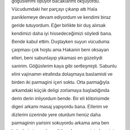
gögüslerimi öpüyor bacaklarımı okşuyordu.
Vücudumdaki her parçayı çıkarıp attı Hala
paniklemeye devam ediyordum ve kendimi biraz
geride tutuyordum. Eğer birlikte bir duş alırsak
kendimizi daha iyi hissedeceğimizi söyledi bana.
Bende kabul ettim. Duştayken suyun vücuduma
çarpması çok hoştu ama Hakanin beni oksayan
elleri, beni sabunlayıp yikamasi en güzeliydi
sanirim. Göğüslerim kaya gibi sertleşmişti. Sabunlu
elini vajinamın etrafında dolaşmaya baslamisti ve
birden iki parmagini içeri soktu. Orta parmağıyla
arkamdaki küçük deligi zorlamaya başladığında
derin derin inliyordum bende. Bir eli klitorisimde
digeri arkamı masaj yapıyordu bana. Ellerim ve
dizlerim üzerinde yere oturdum henüz daha
parmaginin yarisini sokuyordu arkama ama ben