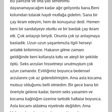
Bu yalnizlik ve orta yas sendromu
dayanamayacağım kadar ağır geliyordu bana.Beni
kolumdan tutarak haydi mutfağa gidelim. Sana bir
çay ikram edeyim, hem de konuşuruz dedi. Hemen
beni bir sandalyeye oturttu ve bir bardak çay ikram
etti. Çok anlayışlı biriydi. Onunla çok iyi anlaşmaya
basladik. Uzun uzun yaşantımızla ilgili herseyi
anlattık birbirimize. Hakanın gitme zamanı
geldiğinde beni kollarıyla tuttu ve ateşli bir şekilde
öptü. Seks arzuları hissetmeyi unutmuştum çok
uzun zamandır. Evliliğimiz boyunca bedensel
arzularımı çok az giderebilmiştim. Ama asla kocama
mutsuz olduğumu belli etmedim. Bir gece bana bir
öneriyle gelene kadar, benim seks yasamim ve
kocama bağlılığım üzerine tartistik haftalar boyunca.
Asla kocamı aldatma niyetinde değildim. Ama