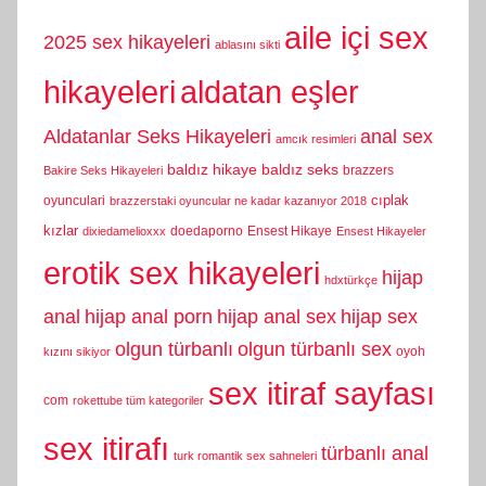
aile içi sex
2025 sex hikayeleri
ablasını sikti
hikayeleri
aldatan eşler
Aldatanlar Seks Hikayeleri
anal sex
amcık resimleri
baldız hikaye
baldız seks
brazzers
Bakire Seks Hikayeleri
cıplak
oyunculari
brazzerstaki oyuncular ne kadar kazanıyor 2018
kızlar
doedaporno
Ensest Hikaye
dixiedamelioxxx
Ensest Hikayeler
erotik sex hikayeleri
hijap
hdxtürkçe
anal
hijap anal porn
hijap anal sex
hijap sex
olgun türbanlı
olgun türbanlı sex
oyoh
kızını sikiyor
sex itiraf sayfası
com
rokettube tüm kategoriler
sex itirafı
türbanlı anal
turk romantik sex sahneleri