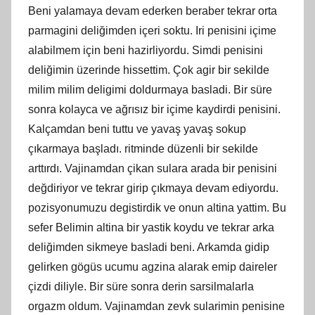
Beni yalamaya devam ederken beraber tekrar orta
parmagini deliğimden içeri soktu. Iri penisini içime
alabilmem için beni hazirliyordu. Simdi penisini
deliğimin üzerinde hissettim. Çok agir bir sekilde
milim milim deligimi doldurmaya basladi. Bir süre
sonra kolayca ve ağrısız bir içime kaydirdi penisini.
Kalçamdan beni tuttu ve yavaş yavaş sokup
çıkarmaya başladı. ritminde düzenli bir sekilde
arttırdı. Vajinamdan çikan sulara arada bir penisini
değdiriyor ve tekrar girip çıkmaya devam ediyordu.
pozisyonumuzu degistirdik ve onun altina yattim. Bu
sefer Belimin altina bir yastik koydu ve tekrar arka
deliğimden sikmeye basladi beni. Arkamda gidip
gelirken gögüs ucumu agzina alarak emip daireler
çizdi diliyle. Bir süre sonra derin sarsilmalarla
orgazm oldum. Vajinamdan zevk sularimin penisine