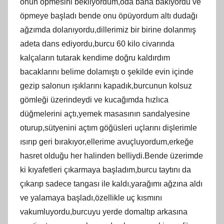
onun öpmesini bekliyordum,oda bana bakıyordu ve
öpmeye başladı bende onu öpüyordum altı dudağı
ağzımda dolanıyordu,dillerimiz bir birine dolanmış
adeta dans ediyordu,burcu 60 kilo civarında
kalçaların tutarak kendime doğru kaldırdım
bacaklarını belime dolamıştı o şekilde evin içinde
gezip salonun ışıklarını kapadık,burcunun kolsuz
gömleği üzerindeydi ve kucağımda hızlıca
düğmelerini açtı,yemek masasının sandalyesine
oturup,sütyenini açtım göğüsleri uçlarını dişlerimle
ısırıp geri bırakıyor,ellerime avuçluyordum,erkeğe
hasret olduğu her halinden belliydi.Bende üzerimde
ki kıyafetleri çıkarmaya başladım,burcu taytını da
çıkarıp sadece tangası ile kaldı,yarağımı ağzına aldı
ve yalamaya başladı,özellikle uç kısmını
vakumluyordu,burcuyu yerde domaltıp arkasına