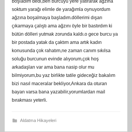
boşladım dedi,ben burcuyu yere yatırarak ağzına
soktum yarağı elimle de yarağımla oynuyordum
ağzına boşalmaya başladım.döllerimi dışarı
çıkarmaya çalıştı ama ağzını öyle bir bastırdım ki
bütün dölleri yutmak zorunda kaldı.o gece burcu ya
bir postada yatak da çaktım ama artık kadın
konusunda çok rahatım,ne zaman canım sıkılsa
soluğu burcunun evinde alıyorum,çok hoş
arkadaşları var ama bana nasip olur mu
bilmiyorum,bu yaz birlikte tatile gideceğiz bakalım
bizi nasıl maceralar bekliyor,Ankara da oturan
bayan varsa bana yazabilir,yorumlardan mail
bırakması yeterli.
Aldatma Hikayeleri