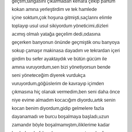
geçtim,tangasını çıkarmadan kenara çekip parfüm
kokan amına yerleştirdim ve tek hamlede
içine soktum,çok hoşuna gitmişti,saçlarını elimle
toplayıp usul usul sikiyordum yöneticimi,dizleri
acımış olmalı yatağa geçelim dedi,odasına
geçerken banyonun önünde geçmiştik onu banyoya
sokup çamaşır makinasa dayadım ve tekrardan içeri
girdim bu sefer ayaktaydık ve bütün gücüm ile
amına vuruyordum,sen bizi yönetiyorsun bende
seni yöneteceğim diyerek vurdukça
vuruyordum,göğüslerim de kavrayıp içimden
çıkmasına hiç olanak vermedim,ben seni daha önce
niye evime almadım kocacığım diyordu,artık senin
kocan benim diyordum,gidip gelmelere fazla
dayanamadı ve burcu boşalmaya başladı,uzun
zamandır böyle boşalmamıştım,iliklerime kadar