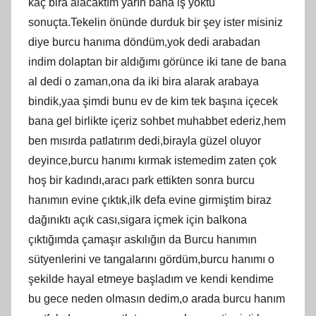
kaç bira alacaktım yarın bana iş yoktu
sonuçta.Tekelin önünde durduk bir şey ister misiniz
diye burcu hanıma döndüm,yok dedi arabadan
indim dolaptan bir aldığımı görünce iki tane de bana
al dedi o zaman,ona da iki bira alarak arabaya
bindik,yaa şimdi bunu ev de kim tek başına içecek
bana gel birlikte içeriz sohbet muhabbet ederiz,hem
ben mısırda patlatırım dedi,birayla güzel oluyor
deyince,burcu hanımı kırmak istemedim zaten çok
hoş bir kadındı,aracı park ettikten sonra burcu
hanımın evine çıktık,ilk defa evine girmiştim biraz
dağınıktı açık cası,sigara içmek için balkona
çıktığımda çamaşır askılığın da Burcu hanımın
sütyenlerini ve tangalarını gördüm,burcu hanımı o
şekilde hayal etmeye başladım ve kendi kendime
bu gece neden olmasın dedim,o arada burcu hanım