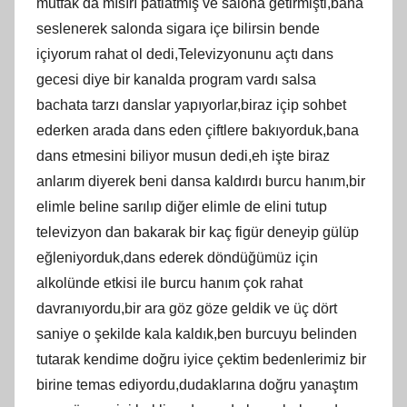
mutfak da mısırı patlatmış ve salona getirmişti,bana
seslenerek salonda sigara içe bilirsin bende
içiyorum rahat ol dedi,Televizyonunu açtı dans
gecesi diye bir kanalda program vardı salsa
bachata tarzı danslar yapıyorlar,biraz içip sohbet
ederken arada dans eden çiftlere bakıyorduk,bana
dans etmesini biliyor musun dedi,eh işte biraz
anlarım diyerek beni dansa kaldırdı burcu hanım,bir
elimle beline sarılıp diğer elimle de elini tutup
televizyon dan bakarak bir kaç figür deneyip gülüp
eğleniyorduk,dans ederek döndüğümüz için
alkolünde etkisi ile burcu hanım çok rahat
davranıyordu,bir ara göz göze geldik ve üç dört
saniye o şekilde kala kaldık,ben burcuyu belinden
tutarak kendime doğru iyice çektim bedenlerimiz bir
birine temas ediyordu,dudaklarına doğru yanaştım