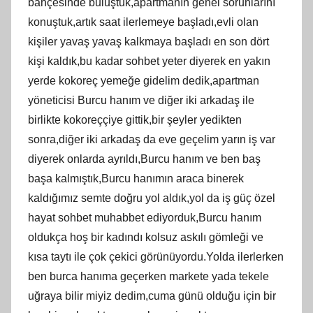
bahçesinde buluştuk,apartmanın genel sorunlarını
konuştuk,artık saat ilerlemeye başladı,evli olan
kişiler yavaş yavaş kalkmaya başladı en son dört
kişi kaldık,bu kadar sohbet yeter diyerek en yakın
yerde kokoreç yemeğe gidelim dedik,apartman
yöneticisi Burcu hanım ve diğer iki arkadaş ile
birlikte kokoreççiye gittik,bir şeyler yedikten
sonra,diğer iki arkadaş da eve geçelim yarın iş var
diyerek onlarda ayrıldı,Burcu hanım ve ben baş
başa kalmıştık,Burcu hanımın araca binerek
kaldığımız semte doğru yol aldık,yol da iş güç özel
hayat sohbet muhabbet ediyorduk,Burcu hanım
oldukça hoş bir kadındı kolsuz askılı gömleği ve
kısa taytı ile çok çekici görünüyordu.Yolda ilerlerken
ben burca hanıma geçerken markete yada tekele
uğraya bilir miyiz dedim,cuma günü olduğu için bir