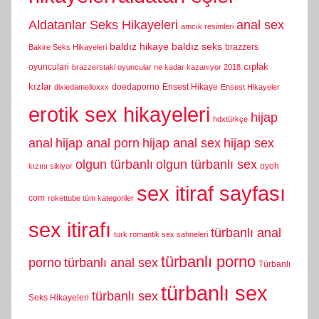
Aldatanlar Seks Hikayeleri
anal sex
amcık resimleri
baldız hikaye
baldız seks
brazzers
Bakire Seks Hikayeleri
cıplak
oyunculari
brazzerstaki oyuncular ne kadar kazanıyor 2018
kızlar
doedaporno
Ensest Hikaye
dixiedamelioxxx
Ensest Hikayeler
erotik sex hikayeleri
hijap
hdxtürkçe
anal
hijap anal porn
hijap anal sex
hijap sex
olgun türbanlı
olgun türbanlı sex
oyoh
kızını sikiyor
sex itiraf sayfası
com
rokettube tüm kategoriler
sex itirafı
türbanlı anal
turk romantik sex sahneleri
türbanlı porno
porno
türbanlı anal sex
Türbanlı
türbanlı sex
türbanlı sex
Seks Hikayeleri