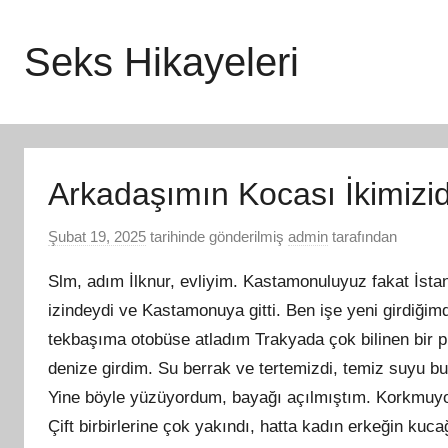
İçeriğe
atla
Seks Hikayeleri
Arkadaşımın Kocası İkimizi
Şubat 19, 2025
tarihinde gönderilmiş
admin
tarafından
Slm, adım İlknur, evliyim. Kastamonuluyuz fakat İstan
izindeydi ve Kastamonuya gitti. Ben işe yeni girdiğim
tekbaşıma otobüse atladım Trakyada çok bilinen bir 
denize girdim. Su berrak ve tertemizdi, temiz suyu 
Yine böyle yüzüyordum, bayağı açılmıştım. Korkmuyo
Çift birbirlerine çok yakındı, hatta kadın erkeğin kuc