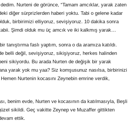
!” dedim. Nurteni de görünce, “Tamam amcıklar, yarak zaten
eki diğer sürprizlerden haberi yoktu. Tabi o gelene kadar
duk, birbirimizi elliyoruz, sevişiyoruz. 10 dakika sonra
tabii. Şimdi olduk mu üç amcık ve iki kalkmış yarak…
bir tanıştırma faslı yaptım, sonra o da aramıza katıldı.
e belli değil, sevişiyoruz, sikişiyoruz, herkes halinden
eni sikiyordu. Bu arada Nurten de değişik bir yarak
ana yarak yok mu yaa? Siz komşusunuz nasılsa, birbirinizi
ı. Hemen Nurtenin kocasını Zeynebin emrine verdik,
, benim evde, Nurten ve kocasının da katılmasıyla, Beşli
r güzel sikildi. Geç vakitte Zeynep ve Muzaffer gittikten
devam ettik.