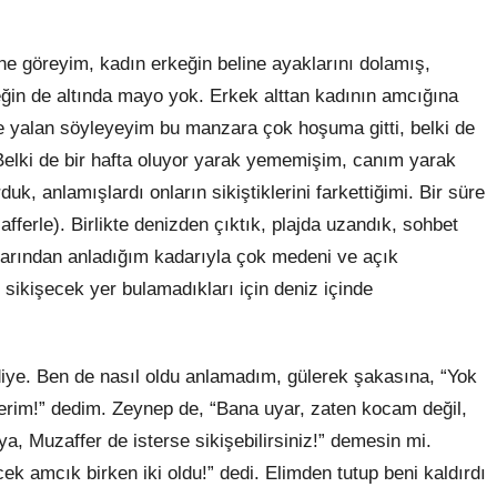
e göreyim, kadın erkeğin beline ayaklarını dolamış,
rkeğin de altında mayo yok. Erkek alttan kadının amcığına
e yalan söyleyeyim bu manzara çok hoşuma gitti, belki de
. Belki de bir hafta oluyor yarak yememişim, canım yarak
uk, anlamışlardı onların sikiştiklerini farkettiğimi. Bir süre
fferle). Birlikte denizden çıktık, plajda uzandık, sohbet
alarından anladığım kadarıyla çok medeni ve açık
ar, sikişecek yer bulamadıkları için deniz içinde
diye. Ben de nasıl oldu anlamadım, gülerek şakasına, “Yok
rim!” dedim. Zeynep de, “Bana uyar, zaten kocam değil,
a, Muzaffer de isterse sikişebilirsiniz!” demesin mi.
cek amcık birken iki oldu!” dedi. Elimden tutup beni kaldırdı