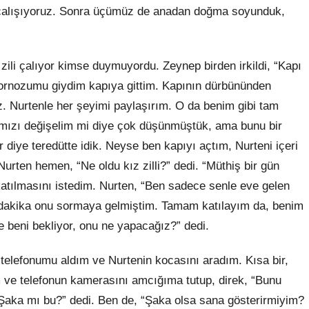
e çalışıyoruz. Sonra üçümüz de anadan doğma soyunduk,
zili çalıyor kimse duymuyordu. Zeynep birden irkildi, “Kapı
 bornozumu giydim kapıya gittim. Kapının dürbününden
z. Nurtenle her şeyimi paylaşırım. O da benim gibi tam
rımızı değişelim mi diye çok düşünmüştük, ama bunu bir
r diye teredütte idik. Neyse ben kapıyı açtım, Nurteni içeri
urten hemen, “Ne oldu kız zilli?” dedi. “Müthiş bir gün
katılmasını istedim. Nurten, “Ben sadece senle eve gelen
ki dakika onu sormaya gelmiştim. Tamam katılayım da, benim
e beni bekliyor, onu ne yapacağız?” dedi.
 telefonumu aldım ve Nurtenin kocasını aradım. Kısa bir,
m ve telefonun kamerasını amcığıma tutup, direk, “Bunu
Şaka mı bu?” dedi. Ben de, “Şaka olsa sana gösterirmiyim?