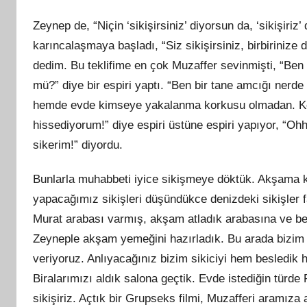
Zeynep de, “Niçin ‘sikişirsiniz’ diyorsun da, ‘sikişir
karıncalaşmaya başladı, “Siz sikişirsiniz, birbirinize 
dedim. Bu teklifime en çok Muzaffer sevinmişti, “Be
mü?” diye bir espiri yaptı. “Ben bir tane amcığı nerd
hemde evde kimseye yakalanma korkusu olmadan. Ken
hissediyorum!” diye espiri üstüne espiri yapıyor, “Oh
sikerim!” diyordu.
Bunlarla muhabbeti iyice sikişmeye döktük. Akşama k
yapacağımız sikişleri düşündükce denizdeki sikişler 
Murat arabası varmış, akşam atladık arabasına ve ben
Zeyneple akşam yemeğini hazırladık. Bu arada bizim Ho
veriyoruz. Anlıyacağınız bizim sikiciyi hem besledik 
Biralarımızı aldık salona geçtik. Evde istediğin türd
sikişiriz. Açtık bir Grupseks filmi, Muzafferi aramıza 