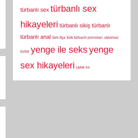
türbanlı sex
türbanlı sex
hikayeleri
türbanlı sikiş
türbanlı
türbanlı anal
türk ifşa
türk türbanlı pornoları
utanmaz
yenge
yenge ile seks
kızlar
sex hikayeleri
çiplak kiz