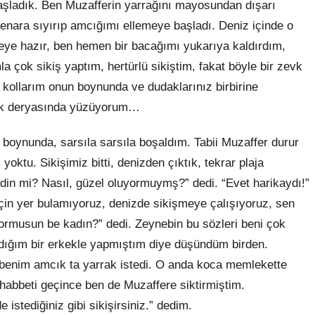
aşladık. Ben Muzafferin yarrağını mayosundan dışarı
ara sıyırıp amcığımı ellemeye başladı. Deniz içinde o
ye hazır, ben hemen bir bacağımı yukarıya kaldırdım,
ok sikiş yaptım, hertürlü sikiştim, fakat böyle bir zevk
ollarım onun boynunda ve dudaklarınız birbirine
evk deryasında yüzüyorum…
 boynunda, sarsıla sarsıla boşaldım. Tabii Muzaffer durur
ktu. Sikişimiz bitti, denizden çıktık, tekrar plaja
din mi? Nasıl, güzel oluyormuymş?” dedi. “Evet harikaydı!”
çin yer bulamıyoruz, denizde sikişmeye çalışıyoruz, sen
ormusun be kadın?” dedi. Zeynebin bu sözleri beni çok
madığım bir erkekle yapmıştım diye düşündüm birden.
, benim amcık ta yarrak istedi. O anda koca memlekette
habbeti geçince ben de Muzaffere siktirmiştim.
stediğiniz gibi sikişirsiniz.” dedim.