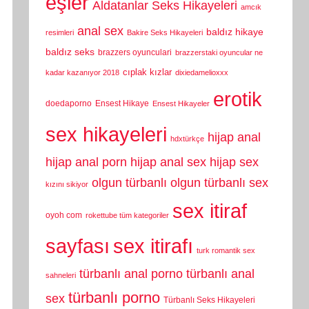
eşler
Aldatanlar Seks Hikayeleri
amcık
anal sex
baldız hikaye
resimleri
Bakire Seks Hikayeleri
baldız seks
brazzers oyunculari
brazzerstaki oyuncular ne
cıplak kızlar
kadar kazanıyor 2018
dixiedamelioxxx
erotik
doedaporno
Ensest Hikaye
Ensest Hikayeler
sex hikayeleri
hijap anal
hdxtürkçe
hijap anal porn
hijap anal sex
hijap sex
olgun türbanlı
olgun türbanlı sex
kızını sikiyor
sex itiraf
oyoh com
rokettube tüm kategoriler
sayfası
sex itirafı
turk romantik sex
türbanlı anal porno
türbanlı anal
sahneleri
türbanlı porno
sex
Türbanlı Seks Hikayeleri