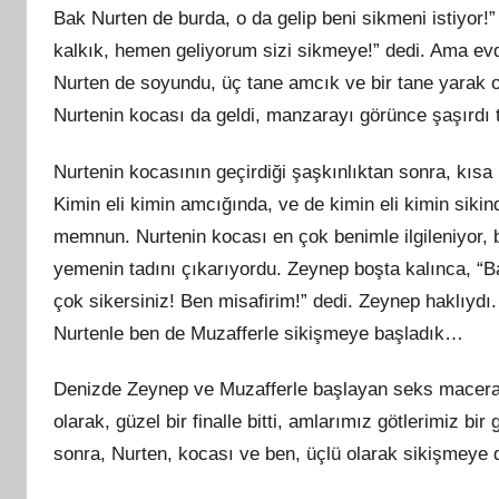
Bak Nurten de burda, o da gelip beni sikmeni istiyor
kalkık, hemen geliyorum sizi sikmeye!” dedi. Ama evd
Nurten de soyundu, üç tane amcık ve bir tane yarak ol
Nurtenin kocası da geldi, manzarayı görünce şaşırdı 
Nurtenin kocasının geçirdiği şaşkınlıktan sonra, kısa 
Kimin eli kimin amcığında, ve de kimin eli kimin sikind
memnun. Nurtenin kocası en çok benimle ilgileniyor, b
yemenin tadını çıkarıyordu. Zeynep boşta kalınca, “B
çok sikersiniz! Ben misafirim!” dedi. Zeynep haklıyd
Nurtenle ben de Muzafferle sikişmeye başladık…
Denizde Zeynep ve Muzafferle başlayan seks macerası
olarak, güzel bir finalle bitti, amlarımız götlerimiz bi
sonra, Nurten, kocası ve ben, üçlü olarak sikişmeye 