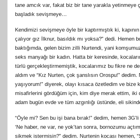
tane amcık var, fakat biz bir tane yarakla yetinmey
başladık sevişmeye…
Kendimizi sevişmeye öyle bir kaptırmıştık ki, kapının 
çalıyor gız İlknur, basıldık mı yoksa?” dedi. Hemen
baktığımda, gelen bizim zilli Nurtendi, yani komşumu
seks manyağı bir kadın. Hatta bir keresinde, kocala
türlü gerçekleştirmemiştik, kocalarımız bu fikre ne de
aldım ve “Kız Nurten, çok şanslısın Orospu!” dedim. N
yaşıyorum!” diyerek, olayı kısaca özetledim ve bize 
misafirlerini gördüğüm için, kim diye merak ettim, i
adam bugün evde ve tüm azgınlığı üstünde, eli sikind
“Öyle mi? Sen bu işi bana bırak!” dedim, hemen 3G’li
‘Ne haber, ne var, ne yok’tan sonra, bornozumu açtı
sikmek istermisin?” dedim. Nurtenin kocası hemen, “