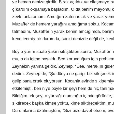
ve hemen denize girdik. Biraz açıldık ve elleşmeye b
çıkardım okşamaya başladım. O da benim mayomu ken
zevki anlatamam. Amcığım zaten ıslak ve yarak yeme
Muzaffer de hemem yarağını amcığıma soktu. Kocamla ç
tatmadım. Muzafferin yarak benim amcığımda, benim k
kenetlenmiş bir durumda, sanki denizde değil de, z
Böyle yarım saate yakın sikiştikten sonra, Muzafferin
mu, o da içime boşaldı. Ben korunduğum için problem yo
Zeynebin yanına geldik. Zeynep, “Eee, merakını gider
dedim. Zeynep de, “Şu dünya ne garip, biz sikişmek i
gelip bana ortak oluyorsun. Kocanla evinde sikişemiy
etkilemişti, ben niye böyle bir şeyi hem de hiç tanı
Bildiğim tek şey, o yarrağı o amcığın içinde görünce
siktirecek başka kimse yoktu, kime siktirecektim, mu
Durumlarına üzülmüştüm, “Sizi bize davet etsem, evde i