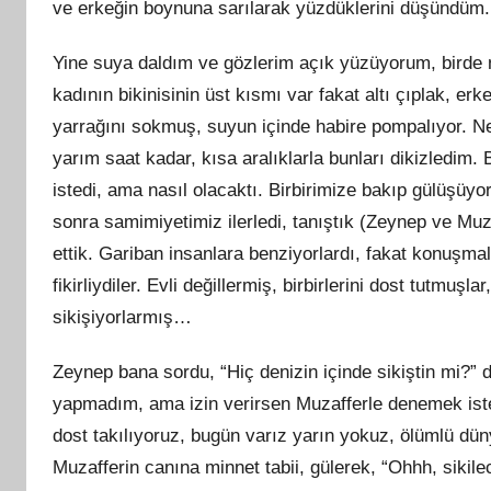
ve erkeğin boynuna sarılarak yüzdüklerini düşündüm.
Yine suya daldım ve gözlerim açık yüzüyorum, birde n
kadının bikinisinin üst kısmı var fakat altı çıplak, e
yarrağını sokmuş, suyun içinde habire pompalıyor. N
yarım saat kadar, kısa aralıklarla bunları dikizledim
istedi, ama nasıl olacaktı. Birbirimize bakıp gülüşüyord
sonra samimiyetimiz ilerledi, tanıştık (Zeynep ve Muza
ettik. Gariban insanlara benziyorlardı, fakat konuşm
fikirliydiler. Evli değillermiş, birbirlerini dost tutmuşl
sikişiyorlarmış…
Zeynep bana sordu, “Hiç denizin içinde sikiştin mi?” 
yapmadım, ama izin verirsen Muzafferle denemek iste
dost takılıyoruz, bugün varız yarın yokuz, ölümlü düny
Muzafferin canına minnet tabii, gülerek, “Ohhh, sikile