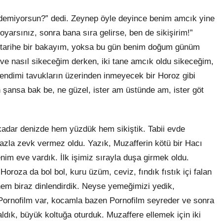
iz’ demiyorsun?” dedi. Zeynep öyle deyince benim amcık yine
doyarsınız, sonra bana sıra gelirse, ben de sikişirim!”
n tarihe bir bakayım, yoksa bu gün benim doğum günüm
e ve nasıl sikeceğim derken, iki tane amcık oldu sikeceğim,
dimi tavukların üzerinden inmeyecek bir Horoz gibi
h şansa bak be, ne güzel, ister am üstünde am, ister göt
adar denizde hem yüzdük hem sikiştik. Tabii evde
fazla zevk vermez oldu. Yazık, Muzafferin kötü bir Hacı
im eve vardık. İlk işimiz sırayla duşa girmek oldu.
roza da bol bol, kuru üzüm, ceviz, fındık fıstık içi falan
hem biraz dinlendirdik. Neyse yemeğimizi yedik,
e Pornofilm var, kocamla bazen Pornofilm seyreder ve sonra
aldık, büyük koltuğa oturduk. Muzaffere ellemek için iki