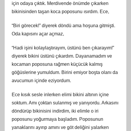
için odaya çıktık. Merdivende önümde çıkarken
bikinisinden taşan koca poposunu ısırdım. Ece,
“Biri görecek!” diyerek döndü ama hoşuna gitmişti.
Oda kapısını açar açmaz,
“Hadi işini kolaylaştırayım, üstünü ben çıkarayım!”
diyerek bikini üstünü çıkardım. Dayanamadım ve
kocaman poposuna rağmen küçücük kalmış
göğüslerine yumuldum. Birini emiyor boşta olanı da
avucumun içinde eziyordum.
Ece kısık sesle inlerken elimi bikini altının içine
soktum. Amı çoktan sulanmış ve yanıyordu. Arkasını
döndürüp bikinisini indirdim, iki elimle o iri
poposunu yoğurmaya başladım. Poposunun
yanaklarını ayırıp amını ve göt deliğini yalarken