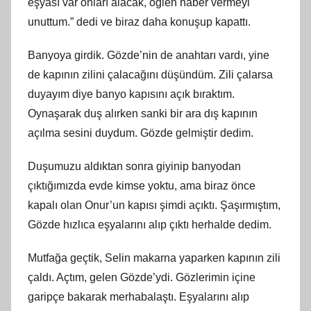
eşyası var onları alacak, öğlen haber vermeyi
unuttum.” dedi ve biraz daha konuşup kapattı.
Banyoya girdik. Gözde’nin de anahtarı vardı, yine
de kapının zilini çalacağını düşündüm. Zili çalarsa
duyayım diye banyo kapısını açık bıraktım.
Oynaşarak duş alırken sanki bir ara dış kapının
açılma sesini duydum. Gözde gelmiştir dedim.
Duşumuzu aldıktan sonra giyinip banyodan
çıktığımızda evde kimse yoktu, ama biraz önce
kapalı olan Onur’un kapısı şimdi açıktı. Şaşırmıştım,
Gözde hızlıca eşyalarını alıp çıktı herhalde dedim.
Mutfağa geçtik, Selin makarna yaparken kapının zili
çaldı. Açtım, gelen Gözde’ydi. Gözlerimin içine
garipçe bakarak merhabalaştı. Eşyalarını alıp