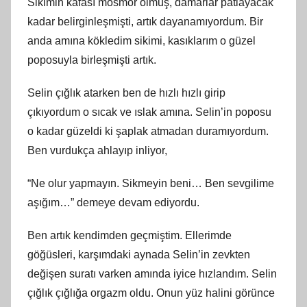
Sikimin kafası mosmor olmuş, damarlar patlayacak
kadar belirginleşmişti, artık dayanamıyordum. Bir
anda amına kökledim sikimi, kasıklarım o güzel
poposuyla birleşmişti artık.
Selin çığlık atarken ben de hızlı hızlı girip
çıkıyordum o sıcak ve ıslak amına. Selin’in poposu
o kadar güzeldi ki şaplak atmadan duramıyordum.
Ben vurdukça ahlayıp inliyor,
“Ne olur yapmayın. Sikmeyin beni… Ben sevgilime
aşığım…” demeye devam ediyordu.
Ben artık kendimden geçmiştim. Ellerimde
göğüsleri, karşımdaki aynada Selin’in zevkten
değişen suratı varken amında iyice hızlandım. Selin
çığlık çığlığa orgazm oldu. Onun yüz halini görünce