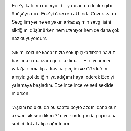
Ece’yi kaldırıp indiriyor, bir yandan da deliler gibi
öpüşüyorduk. Ece’yi öperken aklımda Gözde vardı.
Sevgilim yerine en yakın arkadaşımın sevgilisini
siktiğimi düşünürken hem utanıyor hem de daha çok
haz duyuyordum.
Sikimi köküne kadar hızla sokup çıkartırken havuz
başındaki manzara geldi aklıma… Ece’yi hemen
yatağa domaltıp arkasına geçtim ve Gözde’nin
amıyla göt deliğini yaladığımı hayal ederek Ece’yi
yalamaya başladım. Ece ince ince ve seri şekilde
inlerken,
“Aşkım ne oldu da bu saatte böyle azdın, daha dün
akşam sikişmedik mi?” diye sorduğunda poposuna
sert bir tokat atıp doğruldum.