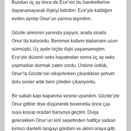
Bundan üç ay önce de Ece’nin bu hareketlerine
dayanamayarak ilişkiyi bitirdim. Ece’yle kaldığım
evden ayrılıp Onur’un yanına taşındım.
Gözde ailesinin yanında yaşıyor, arada sırada
Onur’da kalıyordu. Benimse kafamı toplamam uzun
sürmüştü. Üç aydır hiçbir ilişki yaşamamıştım.
Ece’yle düzenli seks hayatından sonra üç ay seks
yapmadan durmak zaten zordu. Üstüne üstlük,
Onur’la Gözde’nin sikişirlerken çıkardıkları şehvet
dolu sesler artık beni çileden çıkarıyordu.
Bir sabah kapı kapanma sesine uyandım. Gözde’yle
Onur gittiler diye düşünerek boxerımla önce çay
suyu koyup oradan banyoya geçtim. Duşa
girecekken Onur’un kirli sepetinden hafifçe sarkan
kırmızı dantelli tangayı gördüm ve aklım oraya gitti.