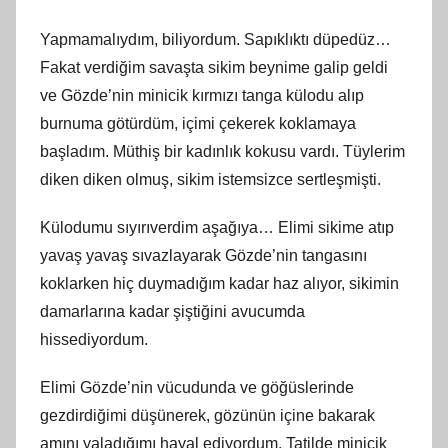
Yapmamalıydım, biliyordum. Sapıklıktı düpedüz…
Fakat verdiğim savaşta sikim beynime galip geldi
ve Gözde’nin minicik kırmızı tanga külodu alıp
burnuma götürdüm, içimi çekerek koklamaya
başladım. Müthiş bir kadınlık kokusu vardı. Tüylerim
diken diken olmuş, sikim istemsizce sertleşmişti.
Külodumu sıyırıverdim aşağıya… Elimi sikime atıp
yavaş yavaş sıvazlayarak Gözde’nin tangasını
koklarken hiç duymadığım kadar haz alıyor, sikimin
damarlarına kadar şiştiğini avucumda
hissediyordum.
Elimi Gözde’nin vücudunda ve göğüslerinde
gezdirdiğimi düşünerek, gözünün içine bakarak
amını yaladığımı hayal ediyordum. Tatilde minicik