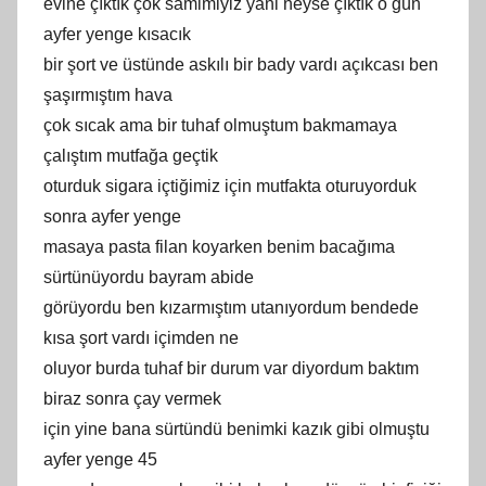
evine çıktık çok samimiyiz yani neyse çıktık o gün
ayfer yenge kısacık
bir şort ve üstünde askılı bir bady vardı açıkcası ben
şaşırmıştım hava
çok sıcak ama bir tuhaf olmuştum bakmamaya
çalıştım mutfağa geçtik
oturduk sigara içtiğimiz için mutfakta oturuyorduk
sonra ayfer yenge
masaya pasta filan koyarken benim bacağıma
sürtünüyordu bayram abide
görüyordu ben kızarmıştım utanıyordum bendede
kısa şort vardı içimden ne
oluyor burda tuhaf bir durum var diyordum baktım
biraz sonra çay vermek
için yine bana sürtündü benimki kazık gibi olmuştu
ayfer yenge 45