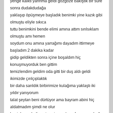
yenge kalktı yannma geldi gözgöze bakıştık bir süre
sonra dudakdudağa
yaklaşıp öpüşmeye başladık benimki yine kazık gibi
olmuştu eliyle sıkıca
tuttu benimkini bende elimi amına attım sırılsıklam
olmuştu amı hemen
soydum onu amına yarrağımı dayadım ittirmeye
başladım 2 dakika kadar
gidip geldikten sonra içine boşaldım hiç
konuşmuyorduk ben gittim
temizlendim geldim oda gitti bir duş aldı geldi
ikimizde çırılçıplaktık
bir daha sarıldık birbirimize kulağıma yaklaştı iki
yıldır yanıyorum
talat şeytan beni dürtüyor ama bayram abini hiç
aldatmadım şimdi ne olur