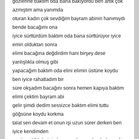
gözlerine baktım oda bana bakıyordu ben artık çok
azmıştım ama yanımda
oturan kadın çok sevdiğim bayram abinin hanımıydı
bende bacağımı ona
iyice sürttürdüm baktım oda bana sürttürüyor iyice
emin olduktan sonra
elimi bacağına değdirdim hani birşey dese
yanlışlıkla olmuş gibi
yapacağım baktım oda elini elimin üstüne koydu
ben iyice rahatladım bir
süre okşadım bacağını sonra hemen kapıya baktım
elimi çektim bayram abi
gelir şimdi dedim sessizce baktım elimi tuttu
göğsüne koydu korkma
talat sen devam et onun işi uzun sürer derken ben
iyice kendimden