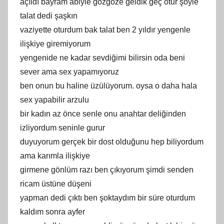
açıldı bayram abiyle gözgöze geldik geç otur şöyle
talat dedi şaşkın
vaziyette oturdum bak talat ben 2 yıldır yengenle
ilişkiye giremiyorum
yengenide ne kadar sevdiğimi bilirsin oda beni
sever ama sex yapamıyoruz
ben onun bu haline üzülüyorum. oysa o daha hala
sex yapabilir arzulu
bir kadın az önce senle onu anahtar deliğinden
izliyordum seninle gurur
duyuyorum gerçek bir dost olduğunu hep biliyordum
ama karımla ilişkiye
girmene gönlüm razı ben çıkıyorum şimdi senden
ricam üstüne düşeni
yapman dedi çıktı ben şoktaydım bir süre oturdum
kaldım sonra ayfer