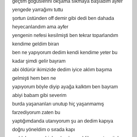
geçtim göğüslerini okşama sıkmaya başladım ayfer
yengede yarrağımı tuttu
şortun üstünden off demir gibi dedi ben dahada
heyecanlandım ama ayfer
yengenin nefesi kesilmişti ben tekrar toparlandım
kendime geldim biran
ben ne yapıyorum dedim kendi kendime yeter bu
kadar şimdi gelir bayram
abi öldürür ikimizide dedim iyice aklım başıma
gelmişti hem ben ne
yapıyorum böyle diyip ayağa kalktım ben bayram
abiyi babam gibi severim
burda yaşananları unutup hiç yaşanmamış
farzediyorum zaten bu
yaptığımdanda utanıyorum şu an dedim kapıya
doğru yöneldim o sırada kapı