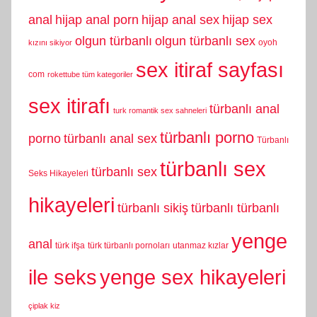
anal
hijap anal porn
hijap anal sex
hijap sex
olgun türbanlı
olgun türbanlı sex
oyoh
kızını sikiyor
sex itiraf sayfası
com
rokettube tüm kategoriler
sex itirafı
türbanlı anal
turk romantik sex sahneleri
türbanlı porno
porno
türbanlı anal sex
Türbanlı
türbanlı sex
türbanlı sex
Seks Hikayeleri
hikayeleri
türbanlı sikiş
türbanlı türbanlı
yenge
anal
türk ifşa
türk türbanlı pornoları
utanmaz kızlar
yenge sex hikayeleri
ile seks
çiplak kiz