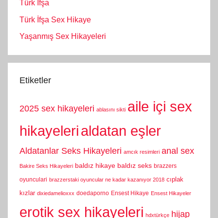
Türk İfşa
Türk İfşa Sex Hikaye
Yaşanmış Sex Hikayeleri
Etiketler
aile içi sex
2025 sex hikayeleri
ablasını sikti
hikayeleri
aldatan eşler
Aldatanlar Seks Hikayeleri
anal sex
amcık resimleri
baldız hikaye
baldız seks
brazzers
Bakire Seks Hikayeleri
cıplak
oyunculari
brazzerstaki oyuncular ne kadar kazanıyor 2018
kızlar
doedaporno
Ensest Hikaye
dixiedamelioxxx
Ensest Hikayeler
erotik sex hikayeleri
hijap
hdxtürkçe