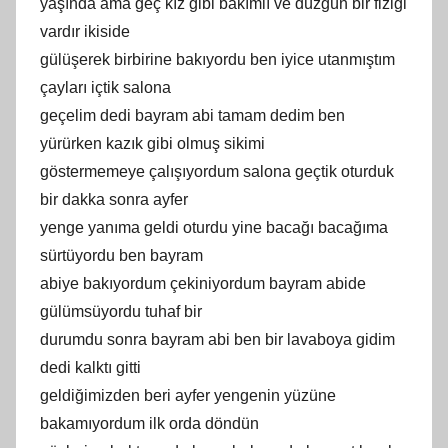
yaşında ama geç kız gibi bakımlı ve düzgün bir fiziği
vardır ikiside
gülüşerek birbirine bakıyordu ben iyice utanmıştım
çayları içtik salona
geçelim dedi bayram abi tamam dedim ben
yürürken kazık gibi olmuş sikimi
göstermemeye çalışıyordum salona geçtik oturduk
bir dakka sonra ayfer
yenge yanıma geldi oturdu yine bacağı bacağıma
sürtüyordu ben bayram
abiye bakıyordum çekiniyordum bayram abide
gülümsüyordu tuhaf bir
durumdu sonra bayram abi ben bir lavaboya gidim
dedi kalktı gitti
geldiğimizden beri ayfer yengenin yüzüne
bakamıyordum ilk orda döndün