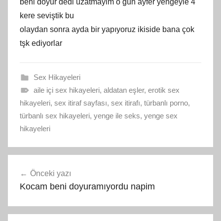
beni doyur dedi uzatmayim o gün ayfer yengeyle 4
kere seviştik bu
olaydan sonra ayda bir yapıyoruz ikiside bana çok
tşk ediyorlar
Sex Hikayeleri
aile içi sex hikayeleri
,
aldatan eşler
,
erotik sex
hikayeleri
,
sex itiraf sayfası
,
sex itirafı
,
türbanlı porno
,
türbanlı sex hikayeleri
,
yenge ile seks
,
yenge sex
hikayeleri
Yazı
Önceki yazı
gezinmesi
Kocam beni doyuramıyordu napim