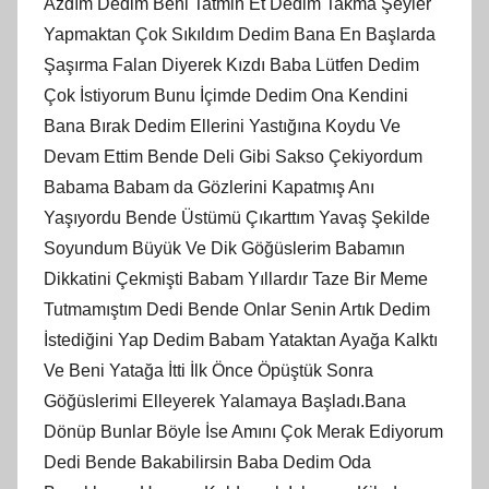
Azdım Dedim Beni Tatmin Et Dedim Takma Şeyler
Yapmaktan Çok Sıkıldım Dedim Bana En Başlarda
Şaşırma Falan Diyerek Kızdı Baba Lütfen Dedim
Çok İstiyorum Bunu İçimde Dedim Ona Kendini
Bana Bırak Dedim Ellerini Yastığına Koydu Ve
Devam Ettim Bende Deli Gibi Sakso Çekiyordum
Babama Babam da Gözlerini Kapatmış Anı
Yaşıyordu Bende Üstümü Çıkarttım Yavaş Şekilde
Soyundum Büyük Ve Dik Göğüslerim Babamın
Dikkatini Çekmişti Babam Yıllardır Taze Bir Meme
Tutmamıştım Dedi Bende Onlar Senin Artık Dedim
İstediğini Yap Dedim Babam Yataktan Ayağa Kalktı
Ve Beni Yatağa İtti İlk Önce Öpüştük Sonra
Göğüslerimi Elleyerek Yalamaya Başladı.Bana
Dönüp Bunlar Böyle İse Amını Çok Merak Ediyorum
Dedi Bende Bakabilirsin Baba Dedim Oda