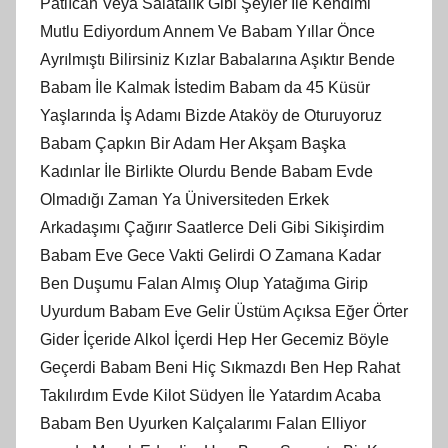
Patlıcan Veya Salatalık Gibi Şeyler İle Kendimi
Mutlu Ediyordum Annem Ve Babam Yıllar Önce
Ayrılmıştı Bilirsiniz Kızlar Babalarına Aşıktır Bende
Babam İle Kalmak İstedim Babam da 45 Küsür
Yaşlarında İş Adamı Bizde Ataköy de Oturuyoruz
Babam Çapkın Bir Adam Her Akşam Başka
Kadınlar İle Birlikte Olurdu Bende Babam Evde
Olmadığı Zaman Ya Üniversiteden Erkek
Arkadaşımı Çağırır Saatlerce Deli Gibi Sikişirdim
Babam Eve Gece Vakti Gelirdi O Zamana Kadar
Ben Duşumu Falan Almış Olup Yatağıma Girip
Uyurdum Babam Eve Gelir Üstüm Açıksa Eğer Örter
Gider İçeride Alkol İçerdi Hep Her Gecemiz Böyle
Geçerdi Babam Beni Hiç Sıkmazdı Ben Hep Rahat
Takılırdım Evde Kilot Südyen İle Yatardım Acaba
Babam Ben Uyurken Kalçalarımı Falan Elliyor