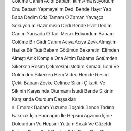
Götüme Canım Acıdı Babamı İttim Ama İstiyordum
Onu Babam Yapmayalım Dedi Bende Hayır Yap
Baba Dedim Oda Tamam O Zaman Yavaşça
Sokuyorum Hazır mısın Dedi Bende Evet Dedim
Canım Yansada O Tadı Merak Ediyordum.Babam
Götüme Bir Girdi Canım Acıya Acıya Zevk Almıştım
Harika Bir Tattı Babam Götümün Bekaretini Elimden
Almıştı Artık Komple Ona Aittim Babama Götümden
Sikerken Resim Çekmesini İstedim Kırmadı Beni Ve
Götümden Sikerken Hem Video Hemde Resim
Çekti Babam Zevke Gelince Sikini Çıkarttı Ve
Sikinin Karşısında Oturmamı İstedi Bende Sikinin
Karşısında Oturdum Daşşakları
nı Emerek Babam Yüzüme Boşaldı Bende Tadına
Bakmak İçin Parmağım İle Hepsini Ağzımın İçine
Doldurdum Ve Hepsini Yuttum Sıcak Ve Güzeldi