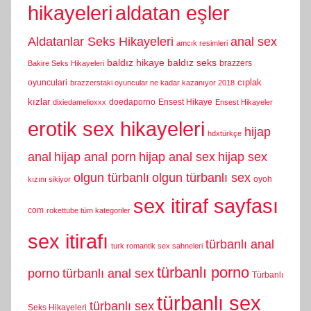
hikayeleri
aldatan eşler
Aldatanlar Seks Hikayeleri
anal sex
amcık resimleri
baldız hikaye
baldız seks
brazzers
Bakire Seks Hikayeleri
cıplak
oyunculari
brazzerstaki oyuncular ne kadar kazanıyor 2018
kızlar
doedaporno
Ensest Hikaye
dixiedamelioxxx
Ensest Hikayeler
erotik sex hikayeleri
hijap
hdxtürkçe
anal
hijap anal porn
hijap anal sex
hijap sex
olgun türbanlı
olgun türbanlı sex
oyoh
kızını sikiyor
sex itiraf sayfası
com
rokettube tüm kategoriler
sex itirafı
türbanlı anal
turk romantik sex sahneleri
türbanlı porno
porno
türbanlı anal sex
Türbanlı
türbanlı sex
türbanlı sex
Seks Hikayeleri