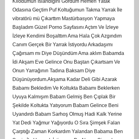
Kilodumun Islandığını Gördüm Hemen Yatak
Odasına Geçtim Puf Koltuğumun Takma Yarrak İle
vibratörü mü Çıkarttım Mastürbasyon Yapmaya
Başladım Güzel Porno Sayfasını Açtım Ve İzleye
İzleye Kendimi Boşalttım Ama Hala Çok Azgındım
Canım Gerçek Bir Yarrak İstiyordu Arkadaşımı
Çağırsam mı Diye Düşündüm Ama aklım Babamda
İdi Akşam Eve Gelince Onu Baştan Çıkartsam Ve
Onun Yarrağının Tadına Baksam Diye
Düşünüyordum.Akşama Kadar Deli Gibi Azarak
Babamı Bekledim Ve Koltukta Babamı Beklerken
Uyuya Kalmışım Babam Gelmiş Ben Çıplak Bir
Şekilde Koltukta Yatıyorum Babam Gelince Beni
Uyandırdı Babam Sarhoş Olmuş Hadi Kalk Yerine
Yat Dedi Yağmur Yağıyordu O Sıra Şimşek Falan
Çarptığı Zaman Korkardım Yalandan Babama Ben