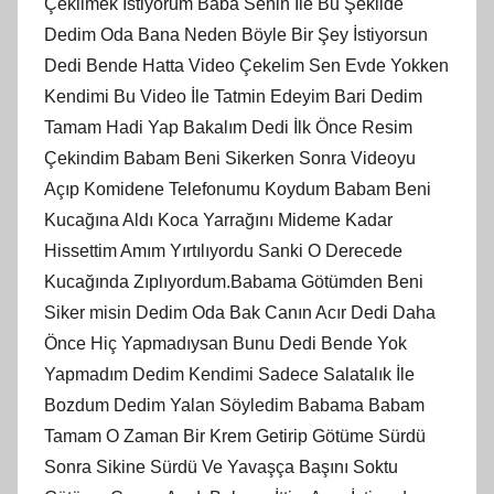
Çekilmek İstiyorum Baba Senin İle Bu Şekilde
Dedim Oda Bana Neden Böyle Bir Şey İstiyorsun
Dedi Bende Hatta Video Çekelim Sen Evde Yokken
Kendimi Bu Video İle Tatmin Edeyim Bari Dedim
Tamam Hadi Yap Bakalım Dedi İlk Önce Resim
Çekindim Babam Beni Sikerken Sonra Videoyu
Açıp Komidene Telefonumu Koydum Babam Beni
Kucağına Aldı Koca Yarrağını Mideme Kadar
Hissettim Amım Yırtılıyordu Sanki O Derecede
Kucağında Zıplıyordum.Babama Götümden Beni
Siker misin Dedim Oda Bak Canın Acır Dedi Daha
Önce Hiç Yapmadıysan Bunu Dedi Bende Yok
Yapmadım Dedim Kendimi Sadece Salatalık İle
Bozdum Dedim Yalan Söyledim Babama Babam
Tamam O Zaman Bir Krem Getirip Götüme Sürdü
Sonra Sikine Sürdü Ve Yavaşça Başını Soktu