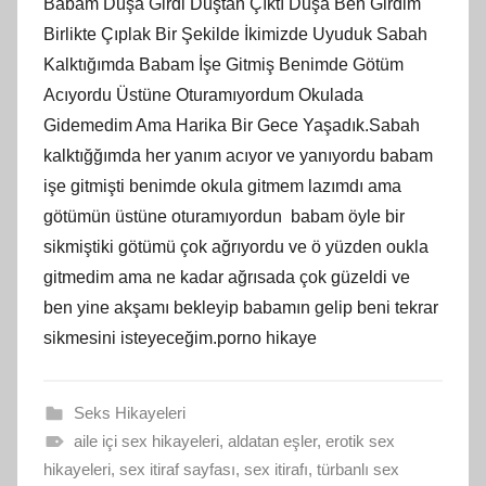
Babam Duşa Girdi Duştan Çıktı Duşa Ben Girdim
Birlikte Çıplak Bir Şekilde İkimizde Uyuduk Sabah
Kalktığımda Babam İşe Gitmiş Benimde Götüm
Acıyordu Üstüne Oturamıyordum Okulada
Gidemedim Ama Harika Bir Gece Yaşadık.Sabah
kalktığğımda her yanım acıyor ve yanıyordu babam
işe gitmişti benimde okula gitmem lazımdı ama
götümün üstüne oturamıyordun babam öyle bir
sikmiştiki götümü çok ağrıyordu ve ö yüzden oukla
gitmedim ama ne kadar ağrısada çok güzeldi ve
ben yine akşamı bekleyip babamın gelip beni tekrar
sikmesini isteyeceğim.porno hikaye
Seks Hikayeleri
aile içi sex hikayeleri
,
aldatan eşler
,
erotik sex
hikayeleri
,
sex itiraf sayfası
,
sex itirafı
,
türbanlı sex