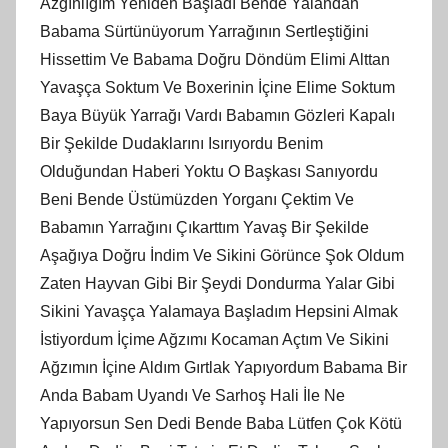
Azgınlığım Yeniden Başladı Bende Yalandan
Babama Sürtünüyorum Yarrağının Sertleştiğini
Hissettim Ve Babama Doğru Döndüm Elimi Alttan
Yavaşça Soktum Ve Boxerinin İçine Elime Soktum
Baya Büyük Yarrağı Vardı Babamın Gözleri Kapalı
Bir Şekilde Dudaklarını Isırıyordu Benim
Olduğundan Haberi Yoktu O Başkası Sanıyordu
Beni Bende Üstümüzden Yorganı Çektim Ve
Babamın Yarrağını Çıkarttım Yavaş Bir Şekilde
Aşağıya Doğru İndim Ve Sikini Görünce Şok Oldum
Zaten Hayvan Gibi Bir Şeydi Dondurma Yalar Gibi
Sikini Yavaşça Yalamaya Başladım Hepsini Almak
İstiyordum İçime Ağzımı Kocaman Açtım Ve Sikini
Ağzımın İçine Aldım Gırtlak Yapıyordum Babama Bir
Anda Babam Uyandı Ve Sarhoş Hali İle Ne
Yapıyorsun Sen Dedi Bende Baba Lütfen Çok Kötü