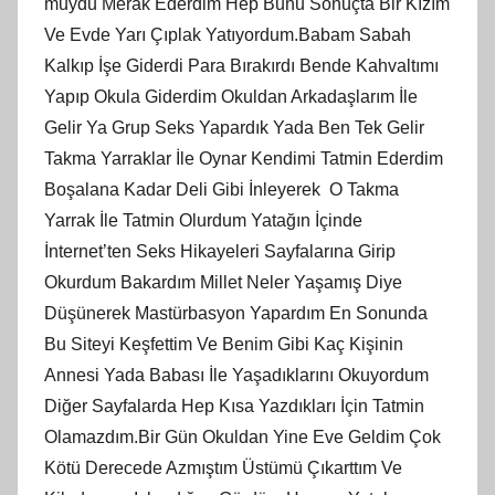
muydu Merak Ederdim Hep Bunu Sonuçta Bir Kızım
Ve Evde Yarı Çıplak Yatıyordum.Babam Sabah
Kalkıp İşe Giderdi Para Bırakırdı Bende Kahvaltımı
Yapıp Okula Giderdim Okuldan Arkadaşlarım İle
Gelir Ya Grup Seks Yapardık Yada Ben Tek Gelir
Takma Yarraklar İle Oynar Kendimi Tatmin Ederdim
Boşalana Kadar Deli Gibi İnleyerek O Takma
Yarrak İle Tatmin Olurdum Yatağın İçinde
İnternet’ten Seks Hikayeleri Sayfalarına Girip
Okurdum Bakardım Millet Neler Yaşamış Diye
Düşünerek Mastürbasyon Yapardım En Sonunda
Bu Siteyi Keşfettim Ve Benim Gibi Kaç Kişinin
Annesi Yada Babası İle Yaşadıklarını Okuyordum
Diğer Sayfalarda Hep Kısa Yazdıkları İçin Tatmin
Olamazdım.Bir Gün Okuldan Yine Eve Geldim Çok
Kötü Derecede Azmıştım Üstümü Çıkarttım Ve