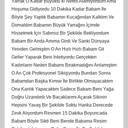
Yarrak O Kadar Büyüktü ki Nefes Alamıyordum Ama
Hoşuma Gidiyordu 10 Dakika Kadar Babam İle
Böyle Şey Yaptık Babamın Kucağından Kalktım Ve
Domaldım Babamın Büyük Yarrağını İçimde
Hissetmek İçin Sabırsız Bir Şekilde Bekliyordum
Babam Bir Anda Amıma Girdi Ve Sanki Dünyaya
Yeniden Gelmiştim O An Hızlı Hızlı Babam Git
Geller Yaparak Beni İnletiyordu Gerçekten
Kadınların Neden Babamı Bırakmadığını Anlamıştım
O An Çok Profesyonel Sikişiyordu Bundan Sonra
Babamdan Başka Kimse İle Birlikte Olmayacaktım
Ona Karılık Yapacaktım Sadece Babam Beni Yağa
Doğru Uzandırdı Ve Bacaklarımı Açarak Sikinin
Hepsini Yavaş Bir Şekilde Soktu Harika Derecede
Zevk Alıyordum Resmen 15 Dakika Boyuncada
Babam Böyle Sikti Beni Bende Babama Resim