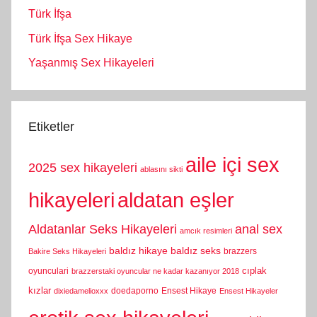
Türk İfşa
Türk İfşa Sex Hikaye
Yaşanmış Sex Hikayeleri
Etiketler
aile içi sex
2025 sex hikayeleri
ablasını sikti
hikayeleri
aldatan eşler
Aldatanlar Seks Hikayeleri
anal sex
amcık resimleri
baldız hikaye
baldız seks
brazzers
Bakire Seks Hikayeleri
cıplak
oyunculari
brazzerstaki oyuncular ne kadar kazanıyor 2018
kızlar
doedaporno
Ensest Hikaye
dixiedamelioxxx
Ensest Hikayeler