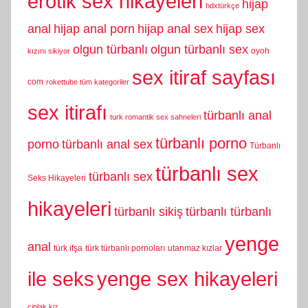
erotik sex hikayeleri
hijap
hdxtürkçe
anal
hijap anal porn
hijap anal sex
hijap sex
olgun türbanlı
olgun türbanlı sex
oyoh
kızını sikiyor
sex itiraf sayfası
com
rokettube tüm kategoriler
sex itirafı
türbanlı anal
turk romantik sex sahneleri
türbanlı porno
porno
türbanlı anal sex
Türbanlı
türbanlı sex
türbanlı sex
Seks Hikayeleri
hikayeleri
türbanlı sikiş
türbanlı türbanlı
yenge
anal
türk ifşa
türk türbanlı pornoları
utanmaz kızlar
yenge sex hikayeleri
ile seks
çiplak kiz