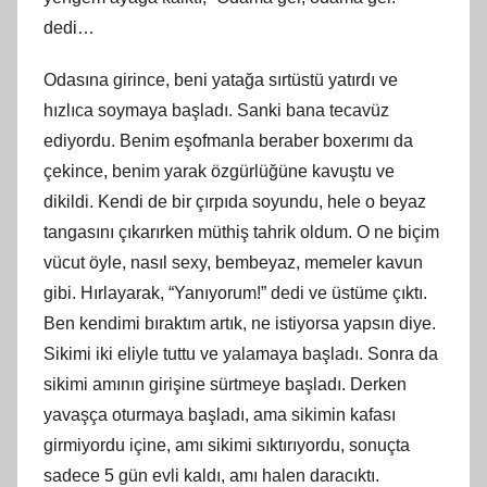
dedi…
Odasına girince, beni yatağa sırtüstü yatırdı ve
hızlıca soymaya başladı. Sanki bana tecavüz
ediyordu. Benim eşofmanla beraber boxerımı da
çekince, benim yarak özgürlüğüne kavuştu ve
dikildi. Kendi de bir çı
rp
ıda soyundu, hele o beyaz
tangasını çıkarırken müthiş tahrik oldum. O ne biçim
vücut öyle, nasıl sexy, bembeyaz, memeler kavun
gibi. Hırlayarak, “Yanıyorum!” dedi ve üstüme çıktı.
Ben kendimi bıraktım artık, ne istiyorsa yapsın diye.
Sikimi iki eliyle tuttu ve yalamaya başladı. Sonra da
sikimi amının girişine sürtmeye başladı. Derken
yavaşça oturmaya başladı, ama sikimin kafası
girmiyordu içine,
am
ı sikimi sıktırıyordu, sonuçta
sadece 5 gün evli kaldı, amı halen daracıktı.