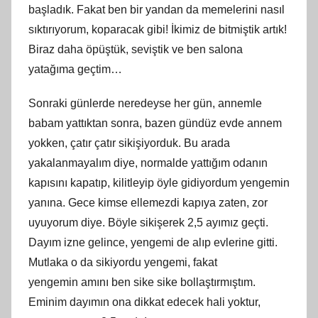
başladık. Fakat
ben
bir yandan da memelerini nasıl
sıktırıyorum, koparacak gibi! İkimiz de bitmiştik artık!
Biraz daha öpüştük, seviştik ve ben salona
yatağıma geçtim…
Sonraki günlerde neredeyse her gün, annemle
babam yattıktan sonra, bazen gündüz evde annem
yokken, çatır çatır sikişiyorduk. Bu arada
yakalanmayalım diye, normalde yattığım odanın
kapısını kapatıp, kilitleyip öyle gidiyordum yengemin
yanına. Gece kimse ellemezdi kapıya zaten, zor
uyuyorum diye. Böyle sikişerek 2,5 ayımız geçti.
Dayım izne gelince, yengemi de alıp evlerine gitti.
Mutlaka o da sikiyordu yengemi, fakat
yengemin
am
ını ben sike sike bollaştırmıştım.
Eminim dayımın ona dikkat edecek hali yoktur,