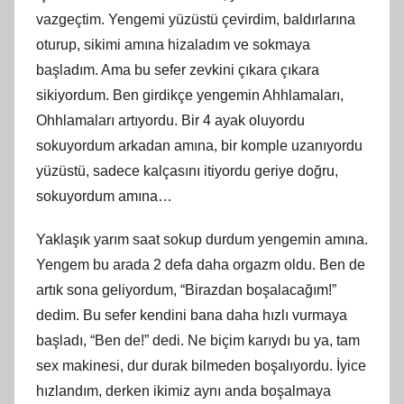
vazgeçtim. Yengemi yüzüstü çevirdim, baldırlarına
oturup, sikimi
am
ına hizaladım ve sokmaya
başladım. Ama bu sefer zevkini çıkara çıkara
sikiyordum. Ben girdikçe yengemin Ahhlamaları,
Ohhlamaları artıyordu. Bir 4 ayak oluyordu
sokuyordum arkadan
am
ına, bir komple uzanıyordu
yüzüstü, sadece kalçasını itiyordu geriye doğru,
sokuyordum amına…
Yaklaşık yarım saat sokup durdum yengemin
am
ına.
Yengem bu arada 2 defa daha orgazm oldu. Ben
de
art
ık sona geliyordum, “Birazdan boşalacağım!”
dedim. Bu sefer kendini bana daha hızlı vurmaya
başladı, “Ben de!” dedi. Ne biçim karıydı bu ya, tam
sex makinesi, dur durak bilmeden boşalıyordu. İyice
hızlandım, derken ikimiz aynı anda boşalmaya