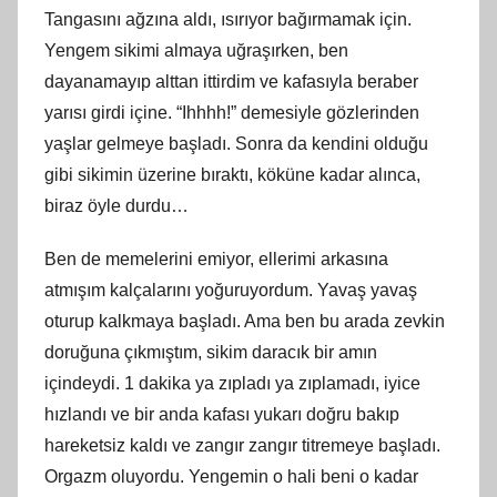
Tangasını ağzına aldı, ısırıyor bağırmamak için.
Yengem sikimi almaya uğraşırken, ben
dayanamayıp alttan ittirdim ve kafasıyla beraber
yarısı girdi içine. “Ihhhh!” demesiyle gözlerinden
yaşlar gelmeye başladı. Sonra da kendini olduğu
gibi sikimin üzerine bıraktı, köküne kadar alınca,
biraz öyle durdu…
Ben de memelerini emiyor, ellerimi arkasına
atmışım kalçalarını yoğuruyordum. Yavaş yavaş
oturup kalkmaya başladı. Ama ben bu arada zevkin
doruğuna çıkmıştım, sikim daracık bir
am
ın
içindeydi. 1 dakika ya zıpladı ya zıplamadı, iyice
hızlandı ve bir anda kafası yukarı doğ
ru
bakıp
hareketsiz kaldı ve zangır zangır titremeye başladı.
Orgazm oluyordu. Yengemin o hali beni o kadar