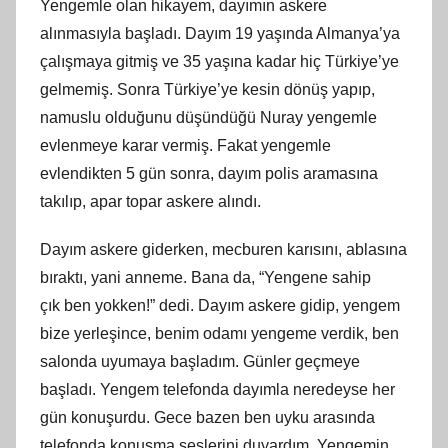
Yengemle olan hikayem, dayımın askere
alınmasıyla başladı. Dayım 19 yaşında Almanya’ya
çalış
maya
gitmiş ve 35 yaşına kadar hiç Türkiye’ye
gelmemiş. Sonra Türkiye’ye kesin dönüş yapıp,
namuslu olduğunu düşündüğü Nuray yengemle
evlenmeye karar vermiş. Fakat yengemle
evlendikten 5 gün sonra, dayım polis aramasına
takılıp, apar topar askere alındı.
Dayım askere giderken, mecburen karısını, ablasına
bıraktı, yani anneme. Bana da, “Yengene sahip
çık
ben
yokken!” dedi. Dayım askere gidip, yengem
bize yerleşince, benim odamı yengeme verdik, ben
salonda uyumaya başladım. Günler geçmeye
başladı. Yengem telefonda dayımla neredeyse her
gün konuş
urdu
. Gece bazen ben uyku arasında
telefonda konuşma seslerini duyardım. Yengemin