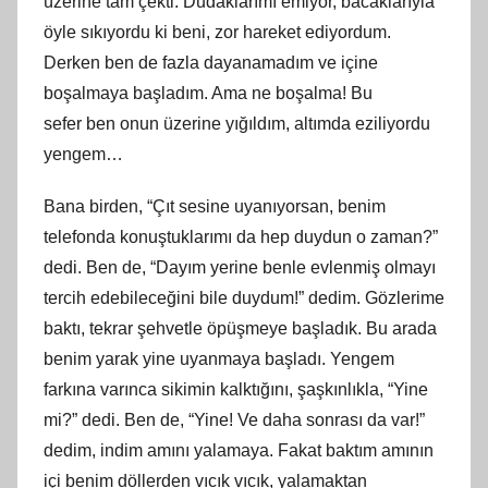
üzerine tam çekti. Dudaklarımı emiyor, bacaklarıyla
öyle sıkıyordu
ki
beni, zor hareket ediyordum.
Derken
ben
de fazla dayanamadım ve içine
boşalmaya başladım. Ama ne boş
alma
! Bu
sefer
ben
onun üzerine yığıldım, altımda eziliyordu
yengem…
Bana birden, “Çıt sesine uyanıyorsan, benim
telefonda konuştuklarımı da hep duydun o zaman?”
dedi. Ben de, “Dayım yerine benle evlenmiş olmayı
tercih edebileceğini bile duydum!” dedim. Gözlerime
baktı, tekrar şehvetle öpüşmeye başladık. Bu arada
benim yarak yine uyanmaya başladı. Yengem
farkına varınca sikimin kalktığını, şaşkınlıkla, “Yine
mi?” dedi. Ben de, “Yine! Ve daha sonrası da var!”
dedim, indim
am
ını yalamaya. Fakat baktım
am
ının
içi benim döllerden vıcık vıcık, yalamaktan