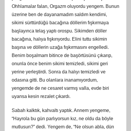
Ohhlamalar falan, Orgazm oluyordu yengem. Bunun
üzerine ben de dayanamadım saldım kendimi,
sikimi sürttürdüğü bacağına döllerim fışkırmaya
başlayınca telaş yaptı orospu. Sikimden döller
bacağına, halıya fışkırıyordu. Elini tuttu sikimin
başına ve döllerin uzağa fışkırmasını engelledi.
Benim boşalmam bitince de başörtüsünü çıkarıp,
onunla önce benim sikimi temizledi, sikimi geri
yerine yerleştirdi. Sonra da halıyı temizledi ve
odasına gitti. Bu olanlara inanamıyordum,
yengemde de ne cesaret varmış valla, evde biri
uyansa kesin rezalet çıkardı.
Sabah kalktık, kahvaltı yaptık. Annem yengeme,
“Hayrola bu gün parlıyorsun kız, ne oldu da böyle
mutlusun?” dedi. Yengem de, “Ne olsun abla, dün