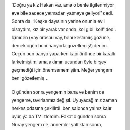
“Doğ
ru
ya kız Hakan var, ama o benle ilgilenmiyor,
eve bile sadece yatmadan yatmaya geliyor!” dedi.
Sonra da, “Keşke dayısının yerine onunla evli
olsaydım, kız bir yarak var onda, kol gibi, kol!” dedi.
İ
çimden
(Vay orospu vay, beni kestirmiş gözüne,
demek ogün beni banyoda gözetlemiş!) dedim.
Geçen ben banyo yaparken kapı önünde bir karaltı
farketmiş
tim
, ama aklımın ucundan öyle birşey
geçmediği için önemsememiştim. Meğer yengem
beni gözetlemiş…
O günden sonra yengemin bana ve benim de
yengeme, tavırlarımız değişti. Uyuyacağımız zaman
herkes odasına çekilirdi, ben salonda yalnız kalır
uyur, ya da TV izlerdim. Fakat o günden sonra
Nuray yengem de, annemler yattıktan sonra,