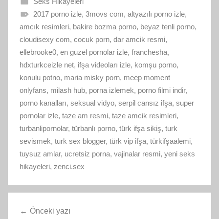
Seks Hikayeleri
2017 porno izle
,
3movs com
,
altyazılı porno izle
,
amcık resimleri
,
bakire bozma porno
,
beyaz tenli porno
,
cloudisexy com
,
cocuk porn
,
dar amcik resmi
,
ellebrooke0
,
en guzel pornolar izle
,
franchesha
,
hdxturkceizle net
,
ifşa videoları izle
,
komşu porno
,
konulu potno
,
maria misky porn
,
meep moment
onlyfans
,
milash hub
,
porna izlemek
,
porno filmi indir
,
porno kanalları
,
seksual vidyo
,
serpil cansız ifşa
,
super
pornolar izle
,
taze am resmi
,
taze amcik resimleri
,
turbanlipornolar
,
türbanlı porno
,
türk ifşa sikiş
,
turk
sevismek
,
turk sex blogger
,
türk vip ifşa
,
türkifşaalemi
,
tuysuz amlar
,
ucretsiz porna
,
vajinalar resmi
,
yeni seks
hikayeleri
,
zenci.sex
Yazı
Önceki yazı
gezinmesi