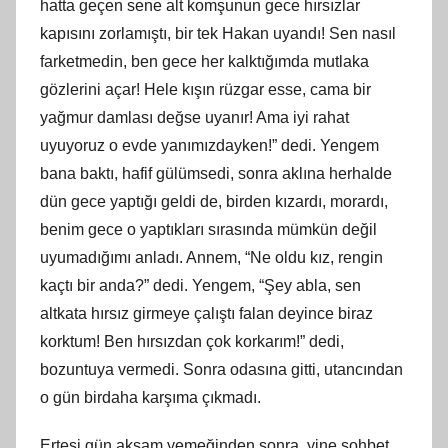
hatta geçen sene alt komşunun gece hırsızlar
kapısını zorlamıştı, bir tek Hakan uyandı! Sen nasıl
farketmedin, ben gece her kalktığımda mutlaka
gözlerini açar! Hele kışın rüzgar esse, cama bir
yağmur damlası değse uyanır! Ama iyi rahat
uyuyoruz o evde yanımızdayken!” dedi. Yengem
bana baktı, hafif gülümsedi, sonra aklına herhalde
dün gece yaptığı geldi de, birden kızardı, morardı,
benim gece o yaptıkları sırasında mümkün değil
uyumadığımı anladı. Annem, “Ne oldu kız, rengin
kaçtı bir anda?” dedi. Yengem, “Şey abla, sen
altkata hırsız girmeye çalıştı falan deyince biraz
korktum! Ben hırsızdan çok korkarım!” dedi,
bozuntuya vermedi. Sonra odasına gitti, utancından
o gün birdaha karşıma çıkmadı.
Ertesi gün akş
am
yemeğinden sonra, yine sohbet