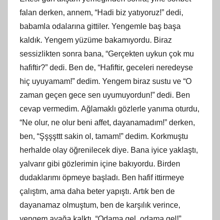
falan derken, annem, “Hadi biz yatıyoruz!” dedi,
babamla odalarına gittiler. Yengemle baş başa
kaldık. Yengem yüzüme bakamıyordu. Biraz
sessizlikten sonra bana, “Gerçekten uykun çok mu
hafiftir?” dedi. Ben de, “Hafiftir, geceleri neredeyse
hiç uyuyamam!” dedim. Yengem biraz sustu ve “O
zaman geçen gece sen uyumuyordun!” dedi.
Ben
cevap vermedim.
Ağlamaklı gözlerle yanıma oturdu,
“Ne olur, ne olur beni affet, dayanamadım!” derken,
ben, “Şşşşttt sakin ol, tamam!” dedim. Korkmuştu
herhalde olay öğrenilecek diye. Bana iyice yaklaştı,
yalvarır gibi gözlerimin içine bakıyordu. Birden
dudaklarımı öpmeye başladı. Ben hafif ittirmeye
çalıştım, ama daha beter yapıştı.
Art
ık ben de
dayanamaz olmuştum, ben de karşılık verince,
yengem ayağa kalktı, “Odama gel, odama gel!”