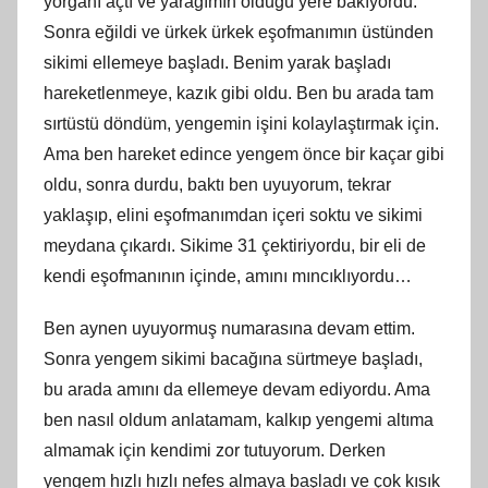
yorganı açtı ve yarağımın olduğu yere bakıyordu.
Sonra eğildi ve ürkek ürkek eşofmanımın üstünden
sikimi ellemeye başladı. Benim yarak başladı
hareketlenmeye, kazık gibi oldu. Ben bu arada tam
sırtüstü döndüm, yengemin işini kolaylaştırmak için.
Ama ben hareket edince yengem önce bir kaçar gibi
oldu, sonra durdu, baktı ben uyuyorum, tekrar
yaklaşıp, elini eşofmanımdan içeri soktu ve sikimi
meydana çıkardı. Sikime 31 çektiriyordu, bir
eli
de
kendi eşofmanının içinde, amını mıncıklıyordu…
Ben aynen uyuyormuş numarasına devam ettim.
Sonra yengem sikimi bacağına sürtmeye başladı,
bu arada
am
ını da ellemeye devam ediyordu. Ama
ben nasıl oldum anlatamam, kalkıp yengemi altıma
almamak için kendimi zor tutuyorum. Derken
yengem hızlı hızlı nefes almaya başladı ve çok kısık