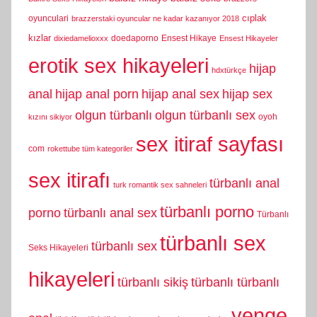
cıplak
oyunculari
brazzerstaki oyuncular ne kadar kazanıyor 2018
kızlar
doedaporno
Ensest Hikaye
dixiedamelioxxx
Ensest Hikayeler
erotik sex hikayeleri
hijap
hdxtürkçe
anal
hijap anal porn
hijap anal sex
hijap sex
olgun türbanlı
olgun türbanlı sex
oyoh
kızını sikiyor
sex itiraf sayfası
com
rokettube tüm kategoriler
sex itirafı
türbanlı anal
turk romantik sex sahneleri
türbanlı porno
porno
türbanlı anal sex
Türbanlı
türbanlı sex
türbanlı sex
Seks Hikayeleri
hikayeleri
türbanlı sikiş
türbanlı türbanlı
yenge