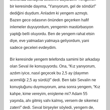
bir keresinde dayıma, “Yanıyorum, gel de söndür!”
dediğini duydum. Anladım
ki
yengem azmıştı.
Bazen gece odasının önünden geçerken hafif
inlemeler duyuyordum, yengemin mastürbasyon
yaptığı belli oluyordu. Ben de yengem rahat etsin
diye, eve yatmadan yatmaya geliyordum, yani
sadece geceleri evdeydim.
Bir keresinde yengem telefonda samimi bir arkadaşı
olan Seval ile konuşuyordu. Ona, “Kız yanıyorum,
azdım iyice, nasıl geçecek bu 2,5 ay (dayımın
acemiliği 2,5 ay sürdü)!” dedi. Ben tabi Sevalin ne
konuştuğunu duymuyorum, ama sonra yengem, “Kız
kahpe, kime vereyim, enişteme mi? Adam 55
yaşında, ahı gitmiş vahı kalmış, versem de sikemez
zaten!” dedi. Seval birşeyler söyledi, yengem de,