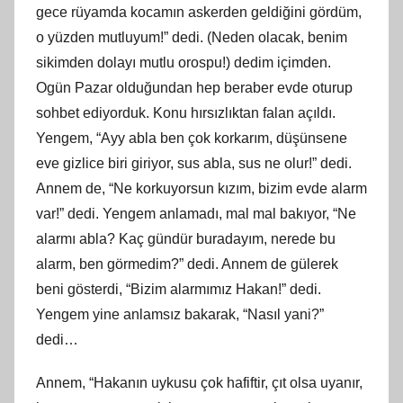
gece rüyamda kocamın askerden geldiğini gördüm,
o yüzden mutluyum!” dedi. (Neden olacak, benim
sikimden dolayı mutlu orospu!) dedim içimden.
Ogün Pazar olduğundan hep beraber evde oturup
sohbet ediyorduk. Konu hırsızlıktan falan açıldı.
Yengem, “Ayy abla ben çok korkarım, düşünsene
eve gizlice biri giriyor, sus abla, sus ne olur!” dedi.
Annem de, “Ne korkuyorsun kızım, bizim evde alarm
var!” dedi. Yengem anlamadı, mal mal bakıyor, “Ne
alarmı abla? Kaç gündür buradayım, nerede bu
alarm, ben görmedim?” dedi. Annem de gülerek
beni gösterdi, “Bizim alarmımız Hakan!” dedi.
Yengem yine anlamsız bakarak, “Nasıl yani?”
dedi…
Annem, “Hakanın uykusu çok hafiftir, çıt olsa uyanır,