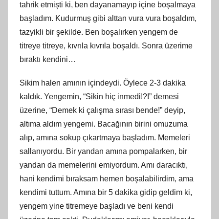
tahrik etmişti
ki
, ben dayanamayıp içine boşalmaya
başladım. Kudurmuş gibi alttan vura vura boşaldım,
tazyikli bir şekilde. Ben boşalırken yengem de
titreye titreye, kıvrıla kıvrıla boşaldı. Sonra üzerime
bıraktı kendini…
Sikim
halen
amının içindeydi. Öylece 2-3 dakika
kaldık. Yengemin, “Sikin hiç inmedi
!
?!” demesi
üzerine, “Demek ki çalışma sırası bende!” deyip,
altıma aldım yengemi. Bacağının birini omuzuma
alıp,
am
ına sokup çıkartmaya başladım. Memeleri
sallanıyordu. Bir yandan
am
ına pompalarken, bir
yandan da memelerini emiyordum. Amı daracıktı,
hani kendimi bıraksam hemen boş
alabilirdim
, ama
kendimi tuttum. Amına bir 5 dakika gidip
geldim
ki,
yengem yine titremeye başladı ve beni kendi