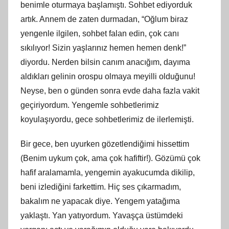
benimle oturmaya başlamıştı. Sohbet ediyorduk
artık. Annem
de zaten
durmadan, “Oğlum biraz
yengenle ilgilen, sohbet falan edin, çok canı
sıkılıyor! Sizin yaşlarınız hemen hemen denk!”
diyordu. Nerden bilsin canım anacığım, dayıma
aldıkları gelinin orospu olmaya meyilli olduğunu!
Neyse, ben o günden sonra evde daha fazla vakit
geçiriyordum. Yengemle sohbetlerimiz
koyulaşıyordu, gece sohbetlerimiz de ilerlemişti.
Bir gece, ben uyurken gözetlendiğimi hissettim
(Benim uykum çok, ama çok hafiftir!). Gözümü çok
hafif aralamamla, yengemin ayakucumda dikilip,
beni izlediğini farkettim. Hiç ses çıkarmadım,
bakalım ne yapacak diye. Yengem yatağıma
yaklaştı. Yan yatıyordum. Yavaşça üstümdeki