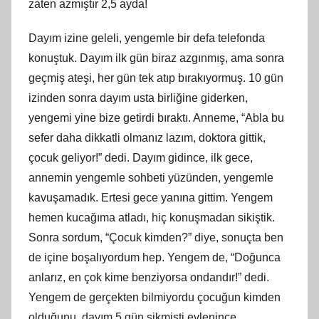
zaten azmıştır 2,5 ayda!
Dayım izine geleli, yengemle bir defa telefonda
konuştuk. Dayım ilk gün biraz azgı
nm
ış, ama sonra
geçmiş ateşi, her gün tek atıp bırakıyormuş. 10 gün
izinden sonra dayım
usta
birliğine giderken,
yengemi yine bize getirdi bıraktı. Anneme, “Abla bu
sefer daha dikkatli olmanız lazım, doktora gittik,
çocuk geliyor!” dedi. Dayım gidince, ilk gece,
annemin yengemle sohbeti yüzünden, yengemle
kavuşamadık. Ertesi gece yanına gittim. Yengem
hemen kucağıma atladı, hiç konuşmadan sikiştik.
Sonra sordum, “Çocuk
kimden
?” diye, sonuçta ben
de içine boşalıyordum hep. Yengem de, “Doğunca
anlarız, en çok kime benziyorsa ondandır!” dedi.
Yengem de gerçekten bilmiyordu çocuğun kimden
olduğunu, dayım 5 gün sikmişti evlenince,