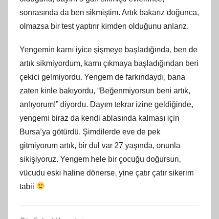
sonrasında da ben sikmiş
tim
. Artık bakarız doğunca,
olmazsa bir test yaptırır kimden olduğunu anlarız.
Yengemin karnı iyice şişmeye başladığında, ben
de
art
ık sikmiyordum, karnı çıkmaya başladığından beri
çekici gelmiyordu. Yengem de farkındaydı, bana
zaten kinle bakıyordu, “Beğenmiyorsun beni artık,
anlıyorum!” diyordu. Dayım tekrar izine geldiğinde,
yengemi biraz da kendi ablasında kalması için
Bursa’ya götürdü. Ş
imdilerde
eve de pek
gitmiyorum artık, bir dul var 27 yaşında, onunla
sikişiyoruz. Yengem hele bir çocuğu doğursun,
vücudu eski haline dönerse, yine çatır çatır sikerim
tabii