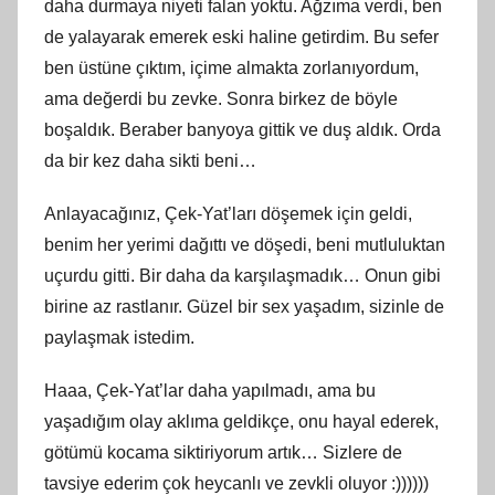
daha durmaya niyeti falan yoktu. Ağzıma verdi, ben
de yalayarak emerek eski haline getirdim. Bu sefer
ben üstüne çıktım, içime almakta zorlanıyordum,
ama değerdi bu zevke. Sonra birkez de böyle
boşaldık. Beraber banyoya gittik ve duş aldık. Orda
da bir kez daha sikti beni…
Anlayacağınız, Çek-Yat’ları döşemek için geldi,
benim her yerimi dağıttı ve döşedi, beni mutluluktan
uçurdu gitti. Bir daha da karşılaşmadık… Onun gibi
birine az rastlanır. Güzel bir sex yaşadım, sizinle de
paylaşmak istedim.
Haaa, Çek-Yat’lar daha yapılmadı, ama bu
yaşadığım olay aklıma geldikçe, onu hayal ederek,
götümü kocama siktiriyorum artık… Sizlere de
tavsiye ederim çok heycanlı ve zevkli oluyor :))))))