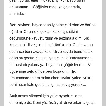
geziniyordu, ellerini okadar iyi kullanıyordu ki
anlatamam… Göğüslerimde, kalçalarımda,
amımda…
Ben zevkten, heycandan iyicene çıldırdım ve önüne
eğildim. Onun siki çoktan kalkmıştı, sikini
özgürlüğüne kavuşturdum ve ağzıma aldım. Siki
kocaman idi ve çok tatlı görünüyordu. Onu kıvama
getirince beni ayağa kaldırdı ve soydu beni. Yatak
odasına geçtik. Sırtüstü yattım, bu dudaklarımdan
bir başladı yalamaya, boynumu, göğüslerimi… Ve
üçgenime geldiğinde ben boşaldım. Hiç
umursamadan amımdan akan sıvıları yaladı yuttu,
beni hazır hale getirdi, çılgınca sevişiyorduk….
Artık amımı sikmesi için yalvarıyordum, ama
dinlemiyordu. Beni yüz üstü yatırdı ve arkama geçti.