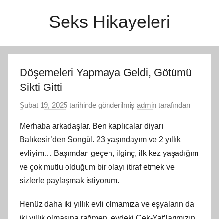
İçeriğe
Seks Hikayeleri
atla
Döşemeleri Yapmaya Geldi, Götümü
Sikti Gitti
Şubat 19, 2025
tarihinde gönderilmiş
admin
tarafından
Merhaba arkadaşlar. Ben kaplıcalar diyarı
Balıkesir’den Songül. 23 yaşındayım ve 2 yıllık
evliyim… Başımdan geçen, ilginç, ilk kez yaşadığım
ve çok mutlu olduğum bir olayı itiraf etmek ve
sizlerle paylaşmak istiyorum.
Henüz daha iki yıllık evli olmamıza ve eşyaların da
iki yıllık olmasına rağmen, evdeki Çek-Yat’larımızın