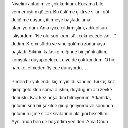
Niyetini anladım ve çok korktum. Kocama bile
vermemiştim götten. Bu üstüme çıktı ve sikini göt
deliğime dayadı, ittirmeye başladı, ama
alamıyordum. Ama iyice çıldırmıştım, artık olsun
istiyordum. “Ne olursun krem sür, çekmecede var…”
dedim. Kremi sürdü ve yine götümü zorlamaya
başladı. Sikinin kafası girdiğinde bir çığlık attım,
komşular duyup gelecek diye de çok korktum. O hiç
hareket etmeden öylece duruyordu…
Birden bir yüklendi, kıçım yırtıldı sandım. Birkaç kez
gidip geldikten sonra alıştım, duyduğum acı zevke
dönüştü. Kaç kez boşaldım bilmiyorum. Arkamda,
götüme seri bir şekilde gidip geliyordu ve sonunda
götümün içine sıcak sıvılarının aktığını hissettim.
Aynı anda ben de boşaldım yeniden. Ama Onun