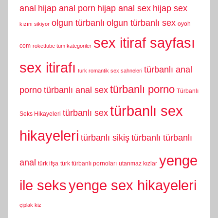
anal
hijap anal porn
hijap anal sex
hijap sex
olgun türbanlı
olgun türbanlı sex
oyoh
kızını sikiyor
sex itiraf sayfası
com
rokettube tüm kategoriler
sex itirafı
türbanlı anal
turk romantik sex sahneleri
türbanlı porno
porno
türbanlı anal sex
Türbanlı
türbanlı sex
türbanlı sex
Seks Hikayeleri
hikayeleri
türbanlı sikiş
türbanlı türbanlı
yenge
anal
türk ifşa
türk türbanlı pornoları
utanmaz kızlar
yenge sex hikayeleri
ile seks
çiplak kiz