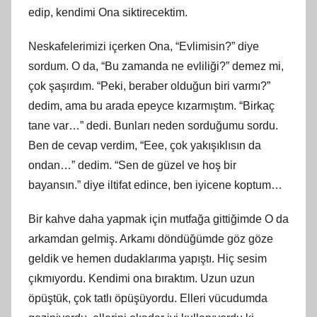
edip, kendimi Ona siktirecektim.
Neskafelerimizi içerken Ona, “Evlimisin?” diye
sordum. O da, “Bu zamanda ne evliliği?” demez mi,
çok şaşırdım. “Peki, beraber olduğun biri varmı?”
dedim, ama bu arada epeyce kızarmıştım. “Birkaç
tane var…” dedi. Bunları neden sorduğumu sordu.
Ben de cevap verdim, “Eee, çok yakışıklısın da
ondan…” dedim. “Sen de güzel ve hoş bir
bayansın.” diye iltifat edince, ben iyicene koptum…
Bir kahve daha yapmak için mutfağa gittiğimde O da
arkamdan gelmiş. Arkamı döndüğümde göz göze
geldik ve hemen dudaklarıma yapıştı. Hiç sesim
çıkmıyordu. Kendimi ona bıraktım. Uzun uzun
öpüştük, çok tatlı öpüşüyordu. Elleri vücudumda