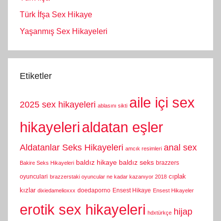
Türk İfşa Sex Hikaye
Yaşanmış Sex Hikayeleri
Etiketler
aile içi sex
2025 sex hikayeleri
ablasını sikti
hikayeleri
aldatan eşler
Aldatanlar Seks Hikayeleri
anal sex
amcık resimleri
baldız hikaye
baldız seks
brazzers
Bakire Seks Hikayeleri
cıplak
oyunculari
brazzerstaki oyuncular ne kadar kazanıyor 2018
kızlar
doedaporno
Ensest Hikaye
dixiedamelioxxx
Ensest Hikayeler
erotik sex hikayeleri
hijap
hdxtürkçe