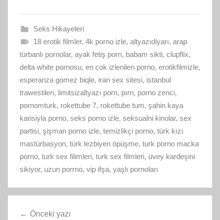
Seks Hikayeleri
18 erotik filmler
,
4k porno izle
,
altyazıdiyarı
,
arap
türbanlı pornolar
,
ayak fetiş porn
,
babam sikti
,
clupflix
,
delta white pornosu
,
en cok izlenilen porno
,
erotikfilmizle
,
esperanza gomez biqle
,
iran sex sitesi
,
istanbul
trawestileri
,
limitsizaltyazı porn
,
pırn
,
porno zenci
,
pornomturk
,
rokettube 7
,
rokettube tum
,
şahin kaya
karisiyla porno
,
seks porno izle
,
seksualni kinolar
,
sex
partisi
,
şişman porno izle
,
temizlikçi porno
,
türk kızı
mastürbasyon
,
türk lezbiyen öpüşme
,
turk porno macka
porno
,
turk sex filimleri
,
turk sex filmleri
,
üvey kardeşini
sikiyor
,
uzun porrno
,
vip ifşa
,
yaşlı pornoları
Yazı
Önceki yazı