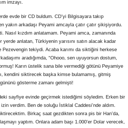
tım imzayı.
lerde evde bir CD buldum. CD’yi Bilgisayara takıp
 yakın arkadaşı Peyami amcayla çatır çatır şikişiyordu.
şti. Nasıl kızdım anlatamam. Peyami amca, zamanında
r yerde anlatan, Türkiyenin yarısını satın alacak kadar
e Pezevengin tekiydi. Acaba karımı da siktiğini herkese
 arkadaşımı aradığımda, “Ohooo, sen uyuyorsun dostum,
ormuş! Karın üstelik sana bile vermediği götünü Peyamiye
tı, kendini siktirecek başka kimse bulamamış, gitmiş
 gününü gösterme zamanı gelmişti!
ki sayfiye evinde geçirmek istediğimi söyledim. Erken bir
 izin verdim. Ben de soluğu İstiklal Caddesi’nde aldım.
iktirecektim. Birkaç saat gezdikten sonra pis bir Han’da,
 anlaşmayı yaptım. Onlara adam başı 1.000’er Dolar verecek,