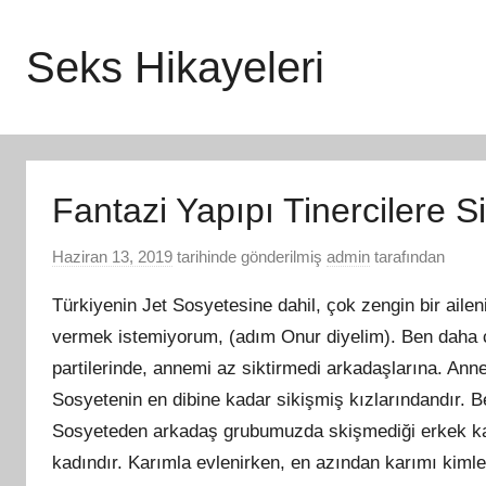
İçeriğe
atla
Seks Hikayeleri
Fantazi Yapıpı Tinercilere S
Haziran 13, 2019
tarihinde gönderilmiş
admin
tarafından
Türkiyenin Jet Sosyetesine dahil, çok zengin bir aile
vermek istemiyorum, (adım Onur diyelim). Ben daha
partilerinde, annemi az siktirmedi arkadaşlarına. Ann
Sosyetenin en dibine kadar sikişmiş kızlarındandır. B
Sosyeteden arkadaş grubumuzda skişmediği erkek kal
kadındır. Karımla evlenirken, en azından karımı kimler