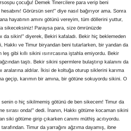
Orsospu çocuğu! Demek Tinercilere para verip beni
hesabını! Görürsün sen!” diye nasıl bağırıyor ama. Sonra
na hayatının amını götünü vereyim, tüm döllerini yuttur,
 da sikeceksiniz! Paraysa para, size ömrünüzde
da sikin!” diyerek, Bekiri kafaladı. Bekir hiç beklemeden
ri, Hakkı ve Timur biryandan beni tutarlarken, bir yandan da
leş gibi kıllı sikini ısırırcasına iştahla emiyordu. Bekir
ağzından taştı. Bekir sikini spermlere bulaştırıp kalanını da
aralarına aldılar. İkisi de koltuğa oturup siklerini karıma
a geçip, karımın bir amına, bir götüne sokuyordu sikini. O
, senin o hiç sikilmemiş götünü de ben sikecem! Timur da
me sırası onda!” dedi. İnanın, Hakkı götüme kocaman sikini
an siki götüme girip çıkarken canımı müthiş acıtıyordu.
i tarafından. Timur da yarrağını ağzıma dayamış, ibne