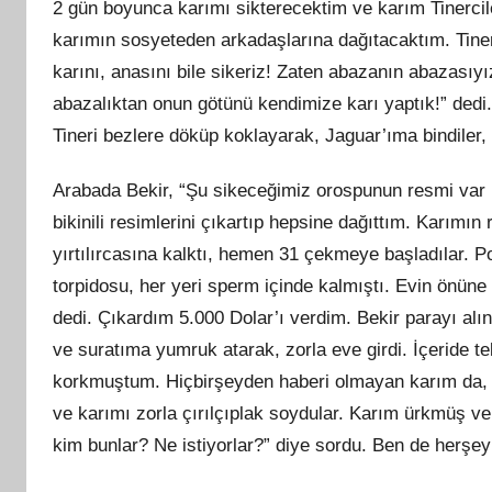
2 gün boyunca karımı sikterecektim ve karım Tinercil
karımın sosyeteden arkadaşlarına dağıtacaktım. Tinerci
karını, anasını bile sikeriz! Zaten abazanın abazasıy
abazalıktan onun götünü kendimize karı yaptık!” dedi. 
Tineri bezlere döküp koklayarak, Jaguar’ıma bindile
Arabada Bekir, “Şu sikeceğimiz orospunun resmi var m
bikinili resimlerini çıkartıp hepsine dağıttım. Karımı
yırtılırcasına kalktı, hemen 31 çekmeye başladılar. P
torpidosu, her yeri sperm içinde kalmıştı. Evin önüne 
dedi. Çıkardım 5.000 Dolar’ı verdim. Bekir parayı alı
ve suratıma yumruk atarak, zorla eve girdi. İçeride te
korkmuştum. Hiçbirşeyden haberi olmayan karım da, b
ve karımı zorla çırılçıplak soydular. Karım ürkmüş v
kim bunlar? Ne istiyorlar?” diye sordu. Ben de herşe