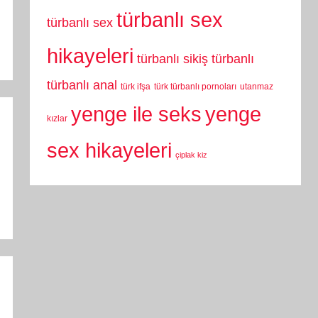
türbanlı sex
türbanlı sex
hikayeleri
türbanlı sikiş
türbanlı
türbanlı anal
türk ifşa
türk türbanlı pornoları
utanmaz
yenge
yenge ile seks
kızlar
sex hikayeleri
çiplak kiz