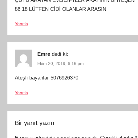
ÇÜYÜ ARAYAN EVLİCİFTLER ARAYIN MUHTEŞEM V
86 18 LÜTFEN CİDİ OLANLAR ARASIN
Yanıtla
Emre
dedi ki:
Ekim 20, 2019, 6:16 pm
Ateşli bayanlar 5076926370
Yanıtla
Bir yanıt yazın
E-posta adresiniz yayınlanmayacak.
Gerekli alanlar
*