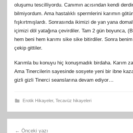
oluşumu tescilliyordu. Canımın acısından kendi derd
bilmiyordum. Ama hastalıklı spermlerini karımın götü
fışkırtmışlardı. Sonrasında ikimizi de yan yana domalt
içimizi döl yatağına çevirdiler. Tam 2 gün boyunca, (B
hem beni hem karımı sike sike bitirdiler. Sonra beni
çekip gittiler.
Karımla bu konuyu hiç konuşmadık birdaha. Karım zate
Ama Tinercilerin sayesinde sosyete yeni bir ibne kaz
gizli gizli Tinerci seanslarına devam ediyor…
Erotik Hikayeler
,
Tecavüz hikayeleri
Yazı
Önceki yazı