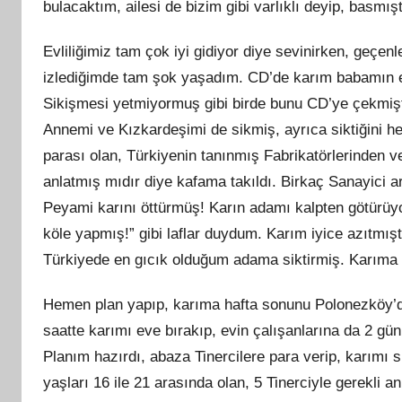
bulacaktım, ailesi de bizim gibi varlıklı deyip, basmış
Evliliğimiz tam çok iyi gidiyor diye sevinirken, geçen
izlediğimde tam şok yaşadım. CD’de karım babamın en
Sikişmesi yetmiyormuş gibi birde bunu CD’ye çekmi
Annemi ve Kızkardeşimi de sikmiş, ayrıca siktiğini he
parası olan, Türkiyenin tanınmış Fabrikatörlerinden v
anlatmış mıdır diye kafama takıldı. Birkaç Sanayici
Peyami karını öttürmüş! Karın adamı kalpten götürüy
köle yapmış!” gibi laflar duydum. Karım iyice azıtmış
Türkiyede en gıcık olduğum adama siktirmiş. Karıma
Hemen plan yapıp, karıma hafta sonunu Polonezköy’de
saatte karımı eve bırakıp, evin çalışanlarına da 2 gün
Planım hazırdı, abaza Tinercilere para verip, karımı s
yaşları 16 ile 21 arasında olan, 5 Tinerciyle gerekli