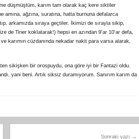
ime düşmüştüm, karım tam olarak kaç kere siktiler
ne amına, ağzına, suratına, hatta burnuna defalarca
ıp, arkamızda sıraya geçtiler. İkimizi de sırayla sikip,
ize de Tiner koklatarak!) hepsi en azından 9’ar 10’ar defa,
m ve karımın cüzdanında nekadar nakit para varsa alarak,
n sikişken bir orospuydu, ona göre iyi bir Fantazi oldu.
andı, yani beni. Artık siksiz duramıyorum. Sanırım karım da
Sonraki yazı