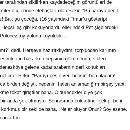
er tarafından sikilirken kaydedeceğim görüntüleri de
lerin içlerinde elebaşları olan Bekir, “Bu paraya değil
ız! Bak şu çocuğa, (16 yaşındaki Timur’u gösterip)
Hepsi leş gibi kokuyorlardı, ellerindeki Pet şişelerdeki
r, Polonezköy yoluna koyulduk…
ı?” dedi. Herşeye hazırlıklıydım, torpidodan karımın
n resimlerine bakarken hepsinin gözü döndü, sikleri
olenezköye gelene kadar arabamın deri koltukları,
gelince, Bekir, “Parayı peşin ver, hepsini ben alacam!”
nca birden değişti, nedenini halen anlamadığım birşey yaptı
kme tokat giriştiler bana. Öldürecekler diye çok
ir anda şok olmuştu. Sonrasında bolca tiner çekip, beni
e korkmuş bir şekilde bana, “Neler oluyor Onur? Söylesene,
yi anlattım…