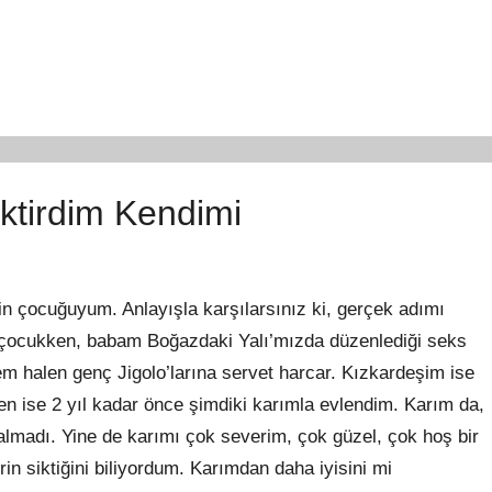
iktirdim Kendimi
nin çocuğuyum. Anlayışla karşılarsınız ki, gerçek adımı
 çocukken, babam Boğazdaki Yalı’mızda düzenlediği seks
em halen genç Jigolo’larına servet harcar. Kızkardeşim ise
en ise 2 yıl kadar önce şimdiki karımla evlendim. Karım da,
madı. Yine de karımı çok severim, çok güzel, çok hoş bir
in siktiğini biliyordum. Karımdan daha iyisini mi