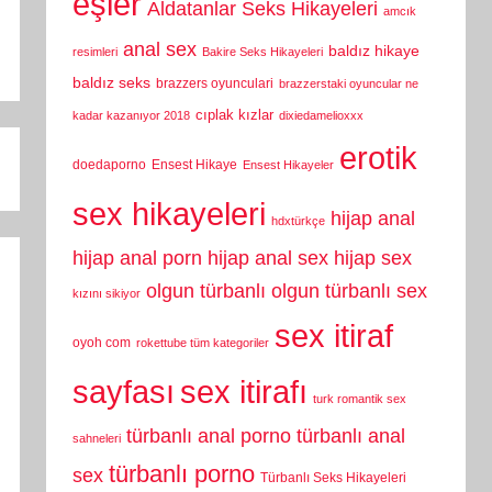
eşler
Aldatanlar Seks Hikayeleri
amcık
anal sex
baldız hikaye
resimleri
Bakire Seks Hikayeleri
baldız seks
brazzers oyunculari
brazzerstaki oyuncular ne
cıplak kızlar
kadar kazanıyor 2018
dixiedamelioxxx
erotik
doedaporno
Ensest Hikaye
Ensest Hikayeler
sex hikayeleri
hijap anal
hdxtürkçe
hijap anal porn
hijap anal sex
hijap sex
olgun türbanlı
olgun türbanlı sex
kızını sikiyor
sex itiraf
oyoh com
rokettube tüm kategoriler
sayfası
sex itirafı
turk romantik sex
türbanlı anal porno
türbanlı anal
sahneleri
türbanlı porno
sex
Türbanlı Seks Hikayeleri