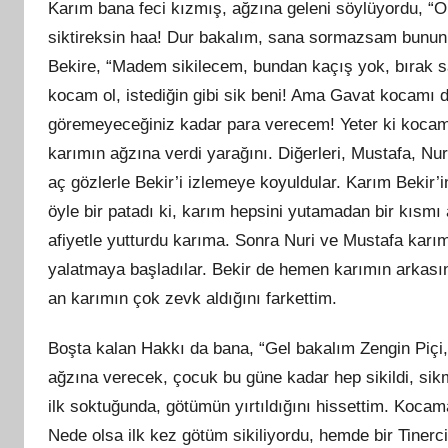
Karım bana feci kızmış, ağzına geleni söylüyordu, “
siktireksin haa! Dur bakalım, sana sormazsam bunun 
Bekire, “Madem sikilecem, bundan kaçış yok, bırak sa
kocam ol, istediğin gibi sik beni! Ama Gavat kocamı
göremeyeceğiniz kadar para verecem! Yeter ki kocamı 
karımın ağzına verdi yarağını. Diğerleri, Mustafa, Nu
aç gözlerle Bekir’i izlemeye koyuldular. Karım Bekir’in 
öyle bir patadı ki, karım hepsini yutamadan bir kısmı 
afiyetle yutturdu karıma. Sonra Nuri ve Mustafa karımı 
yalatmaya başladılar. Bekir de hemen karımın arkasın
an karımın çok zevk aldığını farkettim.
Boşta kalan Hakkı da bana, “Gel bakalım Zengin Piçi
ağzına verecek, çocuk bu güne kadar hep sikildi, sik
ilk soktuğunda, götümün yırtıldığını hissettim. Kocam
Nede olsa ilk kez götüm sikiliyordu, hemde bir Tinerc