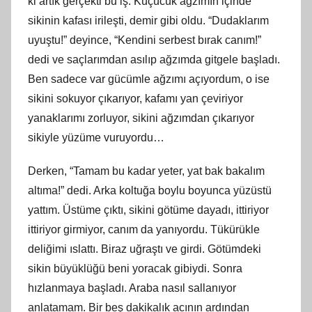
ki artık gerçekti bu iş. Küçücük ağzımın içinde
sikinin kafası irileşti, demir gibi oldu. “Dudaklarım
uyuştu!” deyince, “Kendini serbest bırak canım!”
dedi ve saçlarımdan asılıp ağzımda gitgele başladı.
Ben sadece var gücümle ağzımı açıyordum, o ise
sikini sokuyor çıkarıyor, kafamı yan çeviriyor
yanaklarımı zorluyor, sikini ağzımdan çıkarıyor
sikiyle yüzüme vuruyordu…
Derken, “Tamam bu kadar yeter, yat bak bakalım
altıma!” dedi. Arka koltuğa boylu boyunca yüzüstü
yattım. Üstüme çıktı, sikini götüme dayadı, ittiriyor
ittiriyor girmiyor, canım da yanıyordu. Tükürükle
deliğimi ıslattı. Biraz uğraştı ve girdi. Götümdeki
sikin büyüklüğü beni yoracak gibiydi. Sonra
hızlanmaya başladı. Araba nasıl sallanıyor
anlatamam. Bir beş dakikalık acının ardından