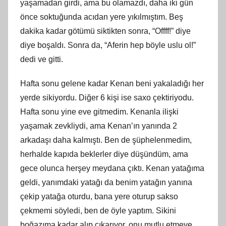
yaşamadan girdi, ama bu olamazdı, daha iki gün
önce soktuğunda acıdan yere yıkılmıştım. Beş
dakika kadar götümü siktikten sonra, “Offff!” diye
diye boşaldı. Sonra da, “Aferin hep böyle uslu ol!”
dedi ve gitti.
Hafta sonu gelene kadar Kenan beni yakaladığı her
yerde sikiyordu. Diğer 6 kişi ise saxo çektiriyodu.
Hafta sonu yine eve gitmedim. Kenanla ilişki
yaşamak zevkliydi, ama Kenan’ın yanında 2
arkadaşı daha kalmıştı. Ben de şüphelenmedim,
herhalde kapıda beklerler diye düşündüm, ama
gece olunca herşey meydana çıktı. Kenan yatağıma
geldi, yanımdaki yatağı da benim yatağın yanına
çekip yatağa oturdu, bana yere oturup sakso
çekmemi söyledi, ben de öyle yaptım. Sikini
boğazıma kadar alıp çıkarıyor, onu mutlu etmeye