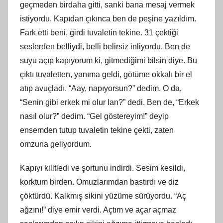
geçmeden birdaha gitti, sanki bana mesaj vermek
istiyordu. Kapıdan çıkınca ben de peşine yazıldım.
Fark etti beni, girdi tuvaletin tekine. 31 çektiği
seslerden belliydi, belli belirsiz inliyordu. Ben de
suyu açıp kapıyorum ki, gitmediğimi bilsin diye. Bu
çıktı tuvaletten, yanıma geldi, götüme okkalı bir el
atıp avuçladı. “Aay, napıyorsun?” dedim. O da,
“Senin gibi erkek mi olur lan?” dedi. Ben de, “Erkek
nasıl olur?” dedim. “Gel göstereyim!” deyip
ensemden tutup tuvaletin tekine çekti, zaten
omzuna geliyordum.
Kapıyı kilitledi ve şortunu indirdi. Sesim kesildi,
korktum birden. Omuzlarımdan bastırdı ve diz
çöktürdü. Kalkmış sikini yüzüme sürüyordu. “Aç
ağzını!” diye emir verdi. Açtım ve açar açmaz