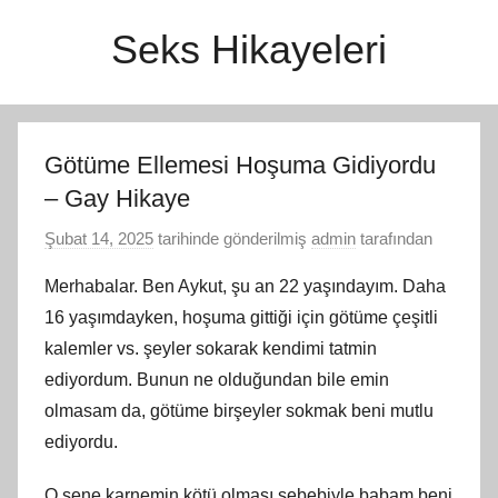
İçeriğe
Seks Hikayeleri
atla
Götüme Ellemesi Hoşuma Gidiyordu
– Gay Hikaye
Şubat 14, 2025
tarihinde gönderilmiş
admin
tarafından
Merhabalar. Ben Aykut, şu an 22 yaşındayım. Daha
16 yaşımdayken, hoşuma gittiği için götüme çeşitli
kalemler vs. şeyler sokarak kendimi tatmin
ediyordum. Bunun ne olduğundan bile emin
olmasam da, götüme birşeyler sokmak beni mutlu
ediyordu.
O sene karnemin kötü olması sebebiyle babam beni