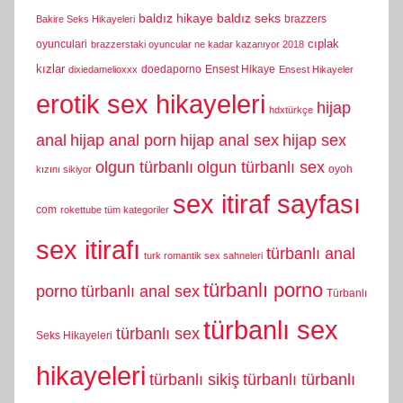
baldız hikaye
baldız seks
brazzers
Bakire Seks Hikayeleri
cıplak
oyunculari
brazzerstaki oyuncular ne kadar kazanıyor 2018
kızlar
doedaporno
Ensest Hikaye
dixiedamelioxxx
Ensest Hikayeler
erotik sex hikayeleri
hijap
hdxtürkçe
anal
hijap anal porn
hijap anal sex
hijap sex
olgun türbanlı
olgun türbanlı sex
oyoh
kızını sikiyor
sex itiraf sayfası
com
rokettube tüm kategoriler
sex itirafı
türbanlı anal
turk romantik sex sahneleri
türbanlı porno
porno
türbanlı anal sex
Türbanlı
türbanlı sex
türbanlı sex
Seks Hikayeleri
hikayeleri
türbanlı sikiş
türbanlı türbanlı