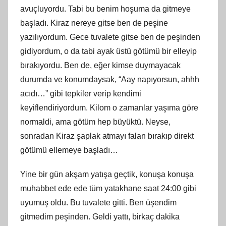
avuçluyordu. Tabi bu benim hoşuma da gitmeye
başladı. Kiraz nereye gitse ben de peşine
yazılıyordum. Gece tuvalete gitse ben de peşinden
gidiyordum, o da tabi ayak üstü götümü bir elleyip
bırakıyordu. Ben de, eğer kimse duymayacak
durumda ve konumdaysak, “Aay napıyorsun, ahhh
acıdı…” gibi tepkiler verip kendimi
keyiflendiriyordum. Kilom o zamanlar yaşıma göre
normaldi, ama götüm hep büyüktü. Neyse,
sonradan Kiraz şaplak atmayı falan bırakıp direkt
götümü ellemeye başladı…
Yine bir gün akşam yatışa geçtik, konuşa konuşa
muhabbet ede ede tüm yatakhane saat 24:00 gibi
uyumuş oldu. Bu tuvalete gitti. Ben üşendim
gitmedim peşinden. Geldi yattı, birkaç dakika