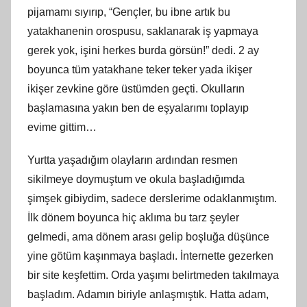
pijamamı sıyırıp, “Gençler, bu ibne artık bu
yatakhanenin orospusu, saklanarak iş yapmaya
gerek yok, işini herkes burda görsün!” dedi. 2 ay
boyunca tüm yatakhane teker teker yada ikişer
ikişer zevkine göre üstümden geçti. Okulların
başlamasına yakın ben de eşyalarımı toplayıp
evime gittim…
Yurtta yaşadığım olayların ardından resmen
sikilmeye doymuştum ve okula başladığımda
şimşek gibiydim, sadece derslerime odaklanmıştım.
İlk dönem boyunca hiç aklıma bu tarz şeyler
gelmedi, ama dönem arası gelip boşluğa düşünce
yine götüm kaşınmaya başladı. İnternette gezerken
bir site keşfettim. Orda yaşımı belirtmeden takılmaya
başladım. Adamın biriyle anlaşmıştık. Hatta adam,