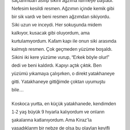
saçlarımdan asılıp sikini ağzıma ittirmeye başladı.
Nefesim kesildi resmen. Ağzımın içinde kemik gibi
bir sik vardı ve beni resmen ağzımdan sikiyordu.
Siki uzun ve inceydi. Her sokuşunda midem
kalkıyor, kusacak gibi oluyordum, ama
kurtulamıyordum. Kafam kapı ile onun siki arasında
kalmıştı resmen. Çok geçmeden yüzüme boşaldı.
Sikini iki kere yüzüme vurup, “Erkek böyle olur!”
dedi ve beni kaldırdı. Kapıyı açtık çıktık. Ben
yüzümü yıkamaya çalışırken, o direkt yatakhaneye
gitti. Yatakhaneye gittiğimde çoktan uyumuştu
bile…
Koskoca yurtta, en küçük yatakhanede, kendimden
1-2 yaş büyük 9 hıyarla kalıyordum ve onların
şakalarına katlanıyordum. Ama Kiraz’la
yaşadıklarım bir nebze de olsa bu olayları keyifli