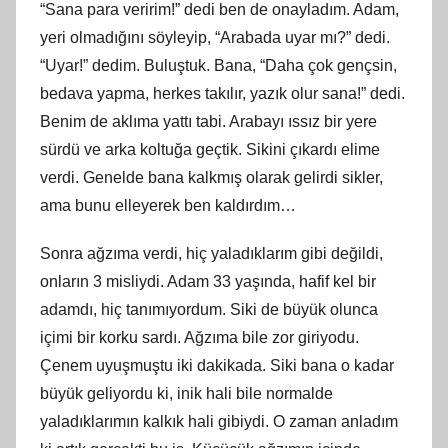
“Sana para veririm!” dedi ben de onayladım. Adam,
yeri olmadığını söyleyip, “Arabada uyar mı?” dedi.
“Uyar!” dedim. Buluştuk. Bana, “Daha çok gençsin,
bedava yapma, herkes takılır, yazık olur sana!” dedi.
Benim de aklıma yattı tabi. Arabayı ıssız bir yere
sürdü ve arka koltuğa geçtik. Sikini çıkardı elime
verdi. Genelde bana kalkmış olarak gelirdi sikler,
ama bunu elleyerek ben kaldırdım…
Sonra ağzıma verdi, hiç yaladıklarım gibi değildi,
onların 3 misliydi. Adam 33 yaşında, hafif kel bir
adamdı, hiç tanımıyordum. Siki de büyük olunca
içimi bir korku sardı. Ağzıma bile zor giriyodu.
Çenem uyuşmuştu iki dakikada. Siki bana o kadar
büyük geliyordu ki, inik hali bile normalde
yaladıklarımın kalkık hali gibiydi. O zaman anladım