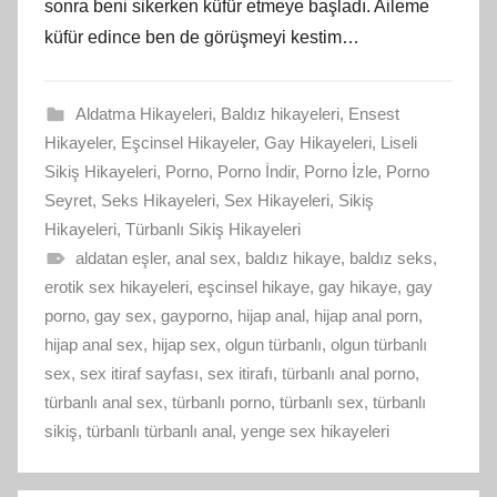
sonra beni sikerken küfür etmeye başladı. Aileme
küfür edince ben de görüşmeyi kestim…
Aldatma Hikayeleri
,
Baldız hikayeleri
,
Ensest
Hikayeler
,
Eşcinsel Hikayeler
,
Gay Hikayeleri
,
Liseli
Sikiş Hikayeleri
,
Porno
,
Porno İndir
,
Porno İzle
,
Porno
Seyret
,
Seks Hikayeleri
,
Sex Hikayeleri
,
Sikiş
Hikayeleri
,
Türbanlı Sikiş Hikayeleri
aldatan eşler
,
anal sex
,
baldız hikaye
,
baldız seks
,
erotik sex hikayeleri
,
eşcinsel hikaye
,
gay hikaye
,
gay
porno
,
gay sex
,
gayporno
,
hijap anal
,
hijap anal porn
,
hijap anal sex
,
hijap sex
,
olgun türbanlı
,
olgun türbanlı
sex
,
sex itiraf sayfası
,
sex itirafı
,
türbanlı anal porno
,
türbanlı anal sex
,
türbanlı porno
,
türbanlı sex
,
türbanlı
sikiş
,
türbanlı türbanlı anal
,
yenge sex hikayeleri