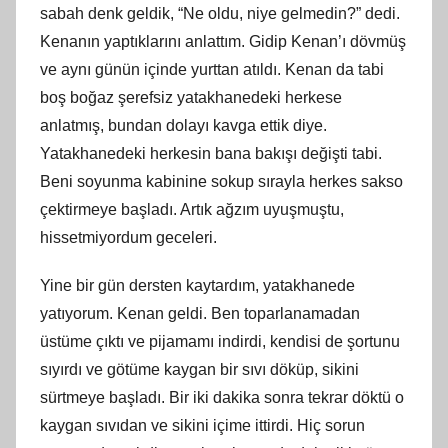
sabah denk geldik, “Ne oldu, niye gelmedin?” dedi.
Kenanın yaptıklarını anlattım. Gidip Kenan’ı dövmüş
ve aynı günün içinde yurttan atıldı. Kenan da tabi
boş boğaz şerefsiz yatakhanedeki herkese
anlatmış, bundan dolayı kavga ettik diye.
Yatakhanedeki herkesin bana bakışı değişti tabi.
Beni soyunma kabinine sokup sırayla herkes sakso
çektirmeye başladı. Artık ağzım uyuşmuştu,
hissetmiyordum geceleri.
Yine bir gün dersten kaytardım, yatakhanede
yatıyorum. Kenan geldi. Ben toparlanamadan
üstüme çıktı ve pijamamı indirdi, kendisi de şortunu
sıyırdı ve götüme kaygan bir sıvı döküp, sikini
sürtmeye başladı. Bir iki dakika sonra tekrar döktü o
kaygan sıvıdan ve sikini içime ittirdi. Hiç sorun