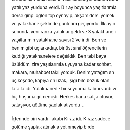
yatılı yaz yurduna verdi. Bir ay boyunca yaşıtlarımla
derse girip, öğlen top oynayıp, akşam ders, yemek
ve yatakhane şeklinde günlerim geçiyordu. İlk ayın
sonunda yeni ranza yataklar geldi ve 3 yatakhaneli
yaşıtlarımın yatakhane sayısı 2’ye indi. Ben ve
benim gibi üç arkadaş, bir üst sınıf öğrencilerin
kaldığı yatakhanelere dağıtıldık. Ben tabi baya
üzüldüm, zira yaşıtlarımla uyuyana kadar sohbet,
makara, muhabbet takılıyorduk. Benim yatağım en
uç köşede, kapıya en uzak, ışığı bile bozuk olan
tarafta idi. Yatakhanede bir soyunma kabini vardı ve
hiç hoşuma gitmemişti. Herkes bana salça oluyor,
sataşıyor, götüme şaplak atıyordu…
İçlerinde biri vardı, lakabı Kiraz idi. Kiraz sadece
götüme şaplak atmakla yetinmeyip birde