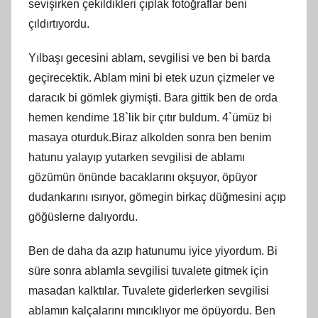
sevişirken çekildikleri çıplak fotoğraflar beni
çıldırtıyordu.
Yılbaşı gecesini ablam, sevgilisi ve ben bi barda
geçirecektik. Ablam mini bi etek uzun çizmeler ve
daracık bi gömlek giymişti. Bara gittik ben de orda
hemen kendime 18`lik bir çıtır buldum. 4`ümüz bi
masaya oturduk.Biraz alkolden sonra ben benim
hatunu yalayıp yutarken sevgilisi de ablamı
gözümün önünde bacaklarını okşuyor, öpüyor
dudankarını ısırıyor, gömegin birkaç düğmesini açıp
göğüslerne dalıyordu.
Ben de daha da azıp hatunumu iyice yiyordum. Bi
süre sonra ablamla sevgilisi tuvalete gitmek için
masadan kalktılar. Tuvalete giderlerken sevgilisi
ablamın kalçalarını mıncıklıyor me öpüyordu. Ben