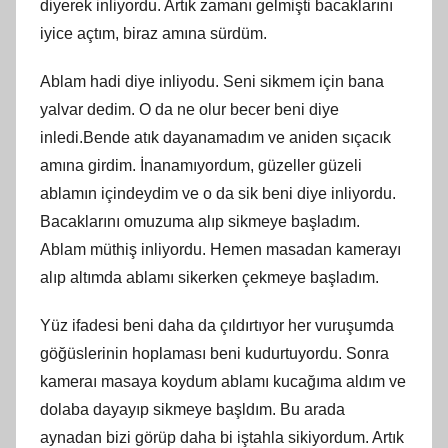
diyerek inliyordu. Artık zamanı gelmişti bacaklarını
iyice açtım, biraz amına sürdüm.
Ablam hadi diye inliyodu. Seni sikmem için bana
yalvar dedim. O da ne olur becer beni diye
inledi.Bende atık dayanamadım ve aniden sıçacık
amına girdim. İnanamıyordum, güzeller güzeli
ablamın içindeydim ve o da sik beni diye inliyordu.
Bacaklarını omuzuma alıp sikmeye başladım.
Ablam müthiş inliyordu. Hemen masadan kamerayı
alıp altımda ablamı sikerken çekmeye başladım.
Yüz ifadesi beni daha da çıldırtıyor her vuruşumda
göğüslerinin hoplaması beni kudurtuyordu. Sonra
kameraı masaya koydum ablamı kucağıma aldım ve
dolaba dayayıp sikmeye başldım. Bu arada
aynadan bizi görüp daha bi iştahla sikiyordum. Artık