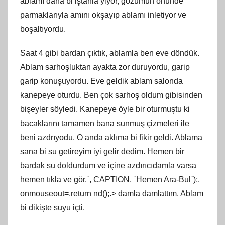
ablamı daha bi iştahla yiyor, gözümün önünde
parmaklarıyla amını okşayıp ablamı inletiyor ve
boşaltıyordu.
Saat 4 gibi bardan çıktık, ablamla ben eve döndük.
Ablam sarhoşluktan ayakta zor duruyordu, garip
garip konuşuyordu. Eve geldik ablam salonda
kanepeye oturdu. Ben çok sarhoş oldum gibisinden
bişeyler söyledi. Kanepeye öyle bir oturmuştu ki
bacaklarını tamamen bana sunmuş çizmeleri ile
beni azdrıyodu. O anda aklıma bi fikir geldi. Ablama
sana bi su getireyim iyi gelir dedim. Hemen bir
bardak su doldurdum ve içine azdırıcıdamla varsa
hemen tıkla ve gör.`, CAPTION, `Hemen Ara-Bul`);.
onmouseout=.return nd();.> damla damlattım. Ablam
bi dikişte suyu içti.