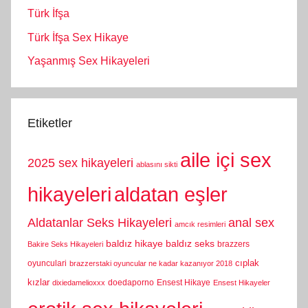
Türk İfşa
Türk İfşa Sex Hikaye
Yaşanmış Sex Hikayeleri
Etiketler
aile içi sex
2025 sex hikayeleri
ablasını sikti
hikayeleri
aldatan eşler
Aldatanlar Seks Hikayeleri
anal sex
amcık resimleri
baldız hikaye
baldız seks
brazzers
Bakire Seks Hikayeleri
cıplak
oyunculari
brazzerstaki oyuncular ne kadar kazanıyor 2018
kızlar
doedaporno
Ensest Hikaye
dixiedamelioxxx
Ensest Hikayeler