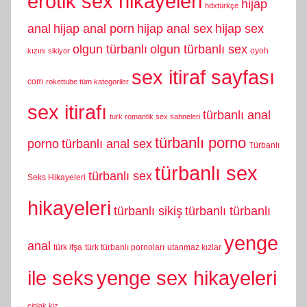
erotik sex hikayeleri
hijap
hdxtürkçe
anal
hijap anal porn
hijap anal sex
hijap sex
olgun türbanlı
olgun türbanlı sex
oyoh
kızını sikiyor
sex itiraf sayfası
com
rokettube tüm kategoriler
sex itirafı
türbanlı anal
turk romantik sex sahneleri
türbanlı porno
porno
türbanlı anal sex
Türbanlı
türbanlı sex
türbanlı sex
Seks Hikayeleri
hikayeleri
türbanlı sikiş
türbanlı türbanlı
yenge
anal
türk ifşa
türk türbanlı pornoları
utanmaz kızlar
yenge sex hikayeleri
ile seks
çiplak kiz