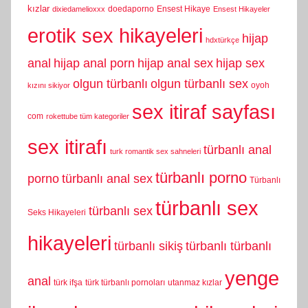
kızlar
doedaporno
Ensest Hikaye
dixiedamelioxxx
Ensest Hikayeler
erotik sex hikayeleri
hijap
hdxtürkçe
anal
hijap anal porn
hijap anal sex
hijap sex
olgun türbanlı
olgun türbanlı sex
oyoh
kızını sikiyor
sex itiraf sayfası
com
rokettube tüm kategoriler
sex itirafı
türbanlı anal
turk romantik sex sahneleri
türbanlı porno
porno
türbanlı anal sex
Türbanlı
türbanlı sex
türbanlı sex
Seks Hikayeleri
hikayeleri
türbanlı sikiş
türbanlı türbanlı
yenge
anal
türk ifşa
türk türbanlı pornoları
utanmaz kızlar