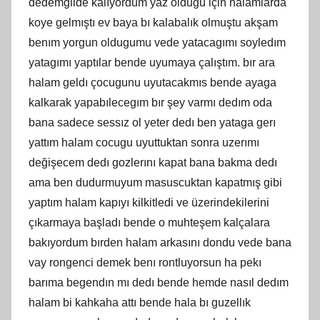
dedemgilde kalıyordum yaz oldugu için halamlarda
koye gelmıştı ev baya bı kalabalık olmuştu akşam
benım yorgun oldugumu vede yatacagımı soyledım
yatagımı yaptılar bende uyumaya çalıştım. bır ara
halam geldı çocugunu uyutacakmıs bende ayaga
kalkarak yapabılecegım bır şey varmı dedım oda
bana sadece sessız ol yeter dedı ben yataga gerı
yattım halam cocugu uyuttuktan sonra uzerımı
değişecem dedı gozlerını kapat bana bakma dedı
ama ben dudurmuyum masuscuktan kapatmış gibi
yaptım halam kapıyı kilkitledi ve üzerindekilerini
çıkarmaya başladı bende o muhteşem kalçalara
bakıyordum bırden halam arkasını dondu vede bana
vay rongenci demek benı rontluyorsun ha pekı
barıma begendın mı dedı bende hemde nasıl dedım
halam bi kahkaha attı bende hala bı guzellık