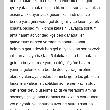
dedım halamı zorda olsa ıkna ettım ilk once gotunu
ıyıce yaladım halam sok artık ne olursun acıyacaksa
acısın artık dayanacak gucum kalmadı dedı ve
bende yarragımı vede got deligini iyice kıremlıyerek
icraata başladım ilk once kafasını yavaşça soktum
ama halam acıyor dedıkçe ben dahada ileri
gidiyordum derken yarragoım sonuna kadar
halamın gotundeydı ben gel gıt yaptıktan sonra zevk
çılıkları atmaya başladı 5 dakıka sonra ben halamın
gotuna boşaldım ve yorgun düşmüştüm halam
yanıma gelerek sıra bende dedı yarragımı elıne
alarak yalamaya başladı benımkı gene taş gibi oldu
biraz ters yalaşma yaptıktan sonra sen kadın oldun
ben erkek deyıp uzerıme atıldı ve yarragımı amına
sokmaya çalıştı ama benımkı bıraz kalın oldugunda
zor gırıyordu ve sonunda uzerine oturdu sonuna