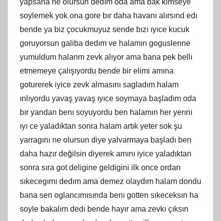
yapsana ne olursun dedım oda ama bak kımseye
soylemek yok ona gore bır daha havanı alırsınd edı
bende ya biz çocukmuyuz sende bızı ıyıce kucuk
goruyorsun galiba dedım ve halamın goguslerıne
yumuldum halanm zevk alıyor ama bana pek bellı
etmemeye çalışıyordu bende bir elimi amına
goturerek iyice zevk almasını sagladım halam
ınlıyordu yavaş yavaş ıyıce soymaya başladım oda
bır yandan benı soyuyordu ben halamın her yerını
ıyı ce yaladıktan sonra halam artık yeter sok şu
yarragını ne olursun diye yalvarmaya başladı ben
daha hazır değilsin diyerek amını iyice yaladıktan
sonra sıra got deligine geldigini ilk once ordan
sıkecegımı dedım ama demez olaydım halam dondu
bana sen oglancımısında benı gotten sıkeceksın ha
soyle bakalım dedı bende hayır ama zevkı çıksın