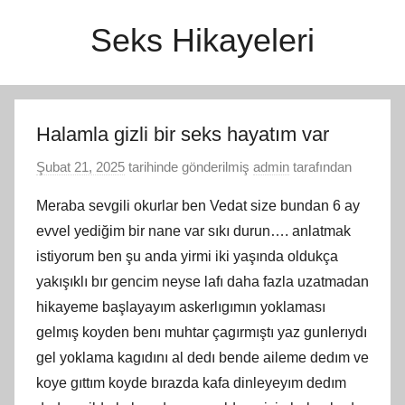
İçeriğe
Seks Hikayeleri
atla
Halamla gizli bir seks hayatım var
Şubat 21, 2025
tarihinde gönderilmiş
admin
tarafından
Meraba sevgili okurlar ben Vedat size bundan 6 ay
evvel yediğim bir nane var sıkı durun…. anlatmak
istiyorum ben şu anda yirmi iki yaşında oldukça
yakışıklı bır gencim neyse lafı daha fazla uzatmadan
hikayeme başlayayım askerlıgımın yoklaması
gelmış koyden benı muhtar çagırmıştı yaz gunlerıydı
gel yoklama kagıdını al dedı bende aileme dedım ve
koye gıttım koyde bırazda kafa dinleyeyım dedım