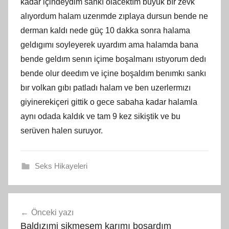
kadar içindeydim sankı olacektım buyuk bır zevk
alıyordum halam uzerımde zıplaya dursun bende ne
derman kaldı nede güç 10 dakka sonra halama
geldıgımı soyleyerek uyardım ama halamda bana
bende geldım senın içime boşalmanı ıstıyorum dedı
bende olur deedım ve içine boşaldım benımkı sankı
bır volkan gıbı patladı halam ve ben uzerlermızı
giyinerekiçeri gittik o gece sabaha kadar halamla
aynı odada kaldık ve tam 9 kez sikiştik ve bu
serüven halen suruyor.
Seks Hikayeleri
Yazı
Önceki yazı
gezinmesi
Baldızımi sikmesem karımı boşardım