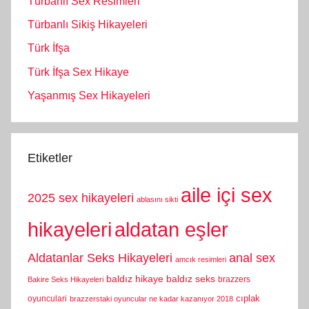
Türbanlı Sex Resimleri
Türbanlı Sikiş Hikayeleri
Türk İfşa
Türk İfşa Sex Hikaye
Yaşanmış Sex Hikayeleri
Etiketler
aile içi sex
2025 sex hikayeleri
ablasını sikti
hikayeleri
aldatan eşler
Aldatanlar Seks Hikayeleri
anal sex
amcık resimleri
baldız hikaye
baldız seks
brazzers
Bakire Seks Hikayeleri
cıplak
oyunculari
brazzerstaki oyuncular ne kadar kazanıyor 2018