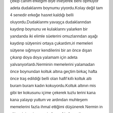
çekip canım erkeğim diye inleyerek beni öpmüyor
adeta dudaklarımı boynumu yiyordu.Kolay değil tam
4 senedir erkeğe hasret kaldığı belli
oluyordu.Dudaklarımı yavaşça dudaklarından
kaydırıp boynunu ve kulaklarını yalarken bir
yandanda iki elimle süeterini omuzlarından aşağı
kaydırıp sütyenini ortaya çukardım,iri memeleri
sütyene sığmıyor kendilerini bir an önce dışarı
çıkarıp doya doya yalamam için adeta
yalvarıyorlardı.Nerminin memelerini yalamadan
önce boynundan koltuk altına geçtim birkaç hafta
önce traş edildiği belli olan hafif kıllı koltuk altı
buram buram kadın kokuyordu.Koltuk altının mis
gibi ter kokusunu içime çekerek tuzlu terini kana
kana yalayıp yuttum ve ardından muhteşem
memelerini fazla ihmal ettiğimi düşünerek Nermin in