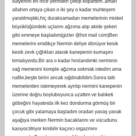
sütyenini en ince yerinden çekip koparttım..aman
allahım ortaya çıkan o iki şey o kadar muhteşem
yaratılmıştıki,hiç duraksamadan memelerinin misket
büyüklüğündeki uçlarını ağzıma alıp akide şekeri
gibi emmeye başladım(gizler @hot mail com)Ben
memelerini emdikçe Nermin deliye dönüyor kesik
kesik zevk çığlıkları atarak kanepenin kumaşını
tırmalıyordu.Bir ara o kadar hırslandımki nerminin
sağ memesini komple ağzıma sokmak istedim ama
nafile,beşte birini ancak sığdırabildim.Sonra tatlı
memelerden istemeyerek ayrılıp nermini kanepenin
üzerine doğru boyluboyunca uzattım ve balıketi
göbeğini hayatında ilk kez dondurma görmüş bir
çocuk gibi yalamaya başladım oradan yavaş yavak
aşağıya inerken Nermin bacaklarını ve vücudunu
kasıyor,titriyor kimbilir kaçıncı orgazmını