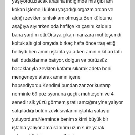
yaşıyordu.Bacak arasına indiğimde mis gibi am
kokan işlemeli külotu yaşadığı orgazmlardan ve
aldığı zevkten sırılsıklam olmuştu.Ben külotunu
aşağıya sıyırırken oda hafifçe kalçasını kaldırıp
bana yardım etti.Ortaya çıkan manzara muhteşemdi
koltuk altı gibi orayıda birkaç hafta önce traş ettiği
belliydi ben amını iştahla yalarken amının kılları tatlı
tatlı dudaklarıma batıyor, dolgun ve pürüzsüz
bacaklarıyla zevkten kafamı sıkarak adeta beni
mengeneye alarak amının içene
hapsediyordu.Kendimi bundan zar zor kurtarıp
nerminle 69 pozisyonuna geçtik muhteşem ve 4
senedir sik yüzü görmemiş tatlı amcığını yine yalıyor
salgıladığı bütün zevk sıvılarını iştahla yalayıp
yutuyordum.Nerminde benim sikimi büyük bir
iştahla yalıyor ama sanırım uzun süre yarak