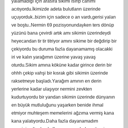
yalamadığı için arasıra sikimi ısırıp canımı
acıtıyordu.İkimizde adeta bulutların üzerinde
uçuyorduk..bizim için sadece o an vardı,gerisi yalan
ve boştu..Nermin 69 pozisyonundayken ters dönüp
yüzünü bana çevirdi artık amı sikimin üzerindeydi
heyecandan tir tir titriyor amını sikime bir değdirip bir
çekiyordu bu duruma fazla dayanamamış olacakki
iri ve kalın yarağımın üzerine yavaş yavaş
oturdu.Sikim amına köküne kadar girince derin bir
ohhh çekip vahşi bir kısrak gibi sikimin üzerinde
raksetmeye başladı.Yarağım amının en derin
yerlerine kadar ulaşıyor nermini zevkten
kudurtuyordu bir yandan sikimin üzerinde dünyanın
en büyük mutluluğunu yaşarken benide ihmal
etmiyor muhteşem memelerini ağzıma vermiş kana
kana yalatıyordu.Daha fazla dayanamadım