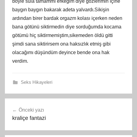
böyle sula tamammı erkeğim diye gözlerimin içine
baygın baygın bakarak adeta yalvardı.Sikişin
ardından birer bardak orgazm kolası içerken neden
bana götünü siktirmedin diye sorduğumda kocama
götümü hiç siktirmemiştim,sikemeden öldü gitti
şimdi sana siktirirsem ona haksızlık etmiş gibi
olacağımı düşündüm deyince bende ona hak
verdim.
Seks Hikayeleri
Yazı
Önceki yazı
gezinmesi
kraliçe fantazi