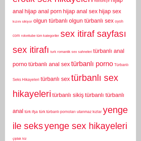
hijap
hdxtürkçe
anal
hijap anal porn
hijap anal sex
hijap sex
olgun türbanlı
olgun türbanlı sex
oyoh
kızını sikiyor
sex itiraf sayfası
com
rokettube tüm kategoriler
sex itirafı
türbanlı anal
turk romantik sex sahneleri
türbanlı porno
porno
türbanlı anal sex
Türbanlı
türbanlı sex
türbanlı sex
Seks Hikayeleri
hikayeleri
türbanlı sikiş
türbanlı türbanlı
yenge
anal
türk ifşa
türk türbanlı pornoları
utanmaz kızlar
yenge sex hikayeleri
ile seks
çiplak kiz