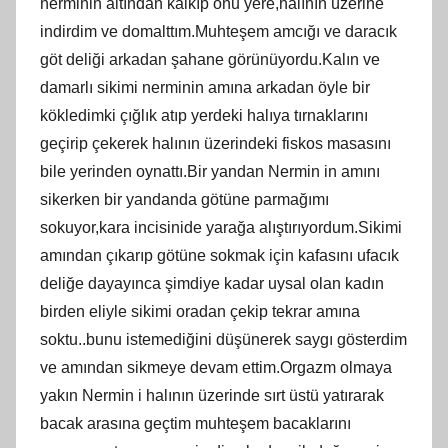
nerminin altından kalkıp onu yere,halının üzerine
indirdim ve domalttım.Muhteşem amcığı ve daracık
göt deliği arkadan şahane görünüyordu.Kalın ve
damarlı sikimi nerminin amına arkadan öyle bir
kökledimki çığlık atıp yerdeki halıya tırnaklarını
geçirip çekerek halının üzerindeki fiskos masasını
bile yerinden oynattı.Bir yandan Nermin in amını
sikerken bir yandanda götüne parmağımı
sokuyor,kara incisinide yarağa alıştırıyordum.Sikimi
amından çıkarıp götüne sokmak için kafasını ufacık
deliğe dayayınca şimdiye kadar uysal olan kadın
birden eliyle sikimi oradan çekip tekrar amına
soktu..bunu istemediğini düşünerek saygı gösterdim
ve amından sikmeye devam ettim.Orgazm olmaya
yakın Nermin i halının üzerinde sırt üstü yatırarak
bacak arasına geçtim muhteşem bacaklarını