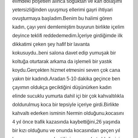
elimdeki poşetleri alınca soğuktan ve kan dolaşımı
yetersizliğinden uyuşmuş ellerimi gayri ihtiyari
ovuşturmaya başladım.Benim bu halimi gören
kadın, çayı yeni demlemiştim buyurun birlikte içelim
deyince teklifi reddedemedim.İçeriye girdiğimde ilk
dikkatimi çeken şey hafif bir lavanta
kokusuydu..beni salona davet edip yumuşak bir
koltuğa oturtarak arkama da işlemeli bir yastık
koydu.Gerçekten hizmet etmesini seven çok cana
yakın bir kadındı.Aradan 5-10 dakika geçince ben
çayımın oldukça geciktiğini düşünürken kadın
elinde sucuklu yumurta dahil içi bir çok kahvaltılıkla
doldurulmuş koca bir tepsiyle içeriye girdi.Birlikte
kahvaltı ederken isminin Nermin olduğunu,kocasını
4 yıl önce trafik kazasında kaybettiğini,26 yaşında
bir kızı olduğunu ve onunda kocasından geçen yıl