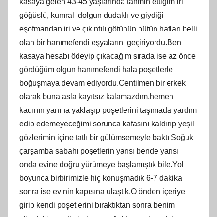
kasaya gelen 43-45 yaşlarında tahmin ettiğim iri
göğüslü, kumral ,dolgun dudaklı ve giydiği
eşofmandan iri ve çıkıntılı götünün bütün hatları belli
olan bir hanımefendi eşyalarını geçiriyordu.Ben
kasaya hesabı ödeyip çıkacağım sırada ise az önce
gördüğüm olgun hanımefendi hala poşetlerle
boğuşmaya devam ediyordu.Centilmen bir erkek
olarak buna asla kayıtsız kalamazdım,hemen
kadının yanına yaklaşıp poşetlerini taşımada yardım
edip edemeyeceğimi sorunca kafasını kaldırıp yeşil
gözlerimin içine tatlı bir gülümsemeyle baktı.Soğuk
çarşamba sabahı poşetlerin yarısı bende yarısı
onda evine doğru yürümeye başlamıştık bile.Yol
boyunca birbirimizle hiç konuşmadık 6-7 dakika
sonra ise evinin kapısına ulaştık.O önden içeriye
girip kendi poşetlerini bıraktıktan sonra benim