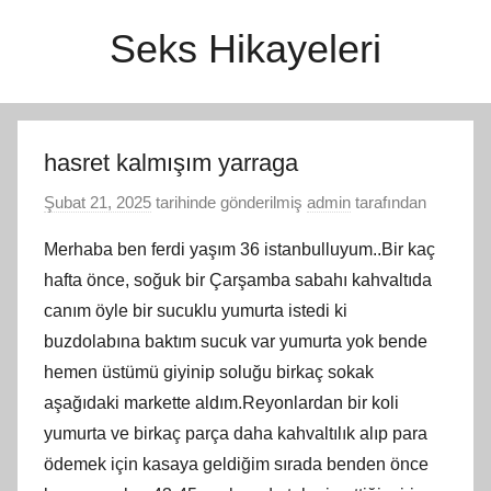
İçeriğe
Seks Hikayeleri
atla
hasret kalmışım yarraga
Şubat 21, 2025
tarihinde gönderilmiş
admin
tarafından
Merhaba ben ferdi yaşım 36 istanbulluyum..Bir kaç
hafta önce, soğuk bir Çarşamba sabahı kahvaltıda
canım öyle bir sucuklu yumurta istedi ki
buzdolabına baktım sucuk var yumurta yok bende
hemen üstümü giyinip soluğu birkaç sokak
aşağıdaki markette aldım.Reyonlardan bir koli
yumurta ve birkaç parça daha kahvaltılık alıp para
ödemek için kasaya geldiğim sırada benden önce