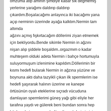
omzuma atıp amının şimdiye kadar sik değmemiş
yerlerine yarağımı daldırıp daldırıp
çıkardım.Boşalacağımı anlayınca iki bacağımı yana
açıp nerminin üzerinde ayağa kalktım.Nermin tam
altımda
ağzını açmış fışkırtacağım döllerimi ziyan etmemek
için bekliyordu.Bende sikimle Nermin in ağzını
nişan alıp şiddele boşaldım..orgazmım o kadar
muhteşem olduki adeta Nermin i bahçe hortumuyla
suluyormuşum izlenimine kapıldım.Döllerimin bir
kısmı hedefi bularak Nermin in ağzına yüzüne ve
boynuna aktı daha tazyikli çıkan ilk spermlerim ise
hedefi şaşırarak halının üzerine ve kanepe
örtüsünün oyalı eteklerine sıçradı vücuduna
damlayan spermlerimi güneş yağı gibi eliyle her
tarafına yaydı ve gülerek beni bundan sonra hep