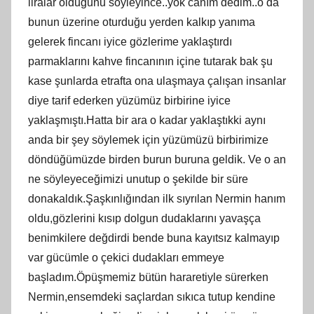
liralar olduğunu söyleyince..yok canım dedim..o da
bunun üzerine oturduğu yerden kalkıp yanıma
gelerek fincanı iyice gözlerime yaklaştırdı
parmaklarını kahve fincanının içine tutarak bak şu
kase şunlarda etrafta ona ulaşmaya çalışan insanlar
diye tarif ederken yüzümüz birbirine iyice
yaklaşmıştı.Hatta bir ara o kadar yaklaştıkki aynı
anda bir şey söylemek için yüzümüzü birbirimize
döndüğümüzde birden burun buruna geldik. Ve o an
ne söyleyeceğimizi unutup o şekilde bir süre
donakaldık.Şaşkınlığından ilk sıyrılan Nermin hanım
oldu,gözlerini kısıp dolgun dudaklarını yavaşça
benimkilere değdirdi bende buna kayıtsız kalmayıp
var gücümle o çekici dudakları emmeye
başladım.Öpüşmemiz bütün hararetiyle sürerken
Nermin,ensemdeki saçlardan sıkıca tutup kendine