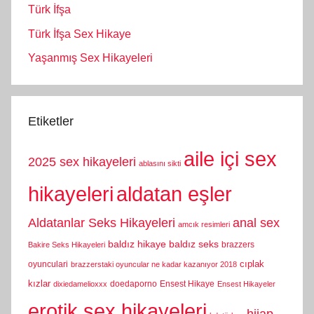
Türk İfşa
Türk İfşa Sex Hikaye
Yaşanmış Sex Hikayeleri
Etiketler
aile içi sex
2025 sex hikayeleri
ablasını sikti
hikayeleri
aldatan eşler
Aldatanlar Seks Hikayeleri
anal sex
amcık resimleri
baldız hikaye
baldız seks
brazzers
Bakire Seks Hikayeleri
cıplak
oyunculari
brazzerstaki oyuncular ne kadar kazanıyor 2018
kızlar
doedaporno
Ensest Hikaye
dixiedamelioxxx
Ensest Hikayeler
erotik sex hikayeleri