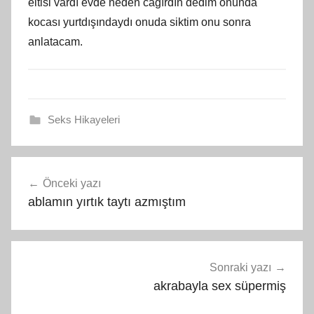
eltisi vardı evde neden cagırdın dedim onunda
kocası yurtdışındaydı onuda siktim onu sonra
anlatacam.
Seks Hikayeleri
Yazı
Önceki yazı
gezinmesi
ablamın yırtık taytı azmıştım
Sonraki yazı
akrabayla sex süpermiş