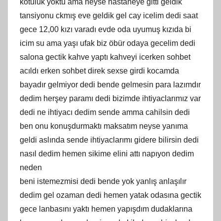
kötülük yoktu ama neyse hastaneye gitti geldik
tansiyonu ckmış eve geldik gel cay icelim dedi saat
gece 12,00 kızı varadı evde oda uyumuş kızıda bi
icim su ama yaşı ufak biz öbür odaya gecelim dedi
salona gectik kahve yaptı kahveyi icerken sohbet
acıldı erken sohbet direk sexse girdi kocamda
bayadır gelmiyor dedi bende gelmesin para lazımdır
dedim herşey paramı dedi bizimde ihtiyaclarımız var
dedi ne ihtiyacı dedim sende amma cahilsin dedi
ben onu konuşdurmaktı maksatım neyse yanıma
geldi aslında sende ihtiyaclarımı gidere bilirsin dedi
nasıl dedim hemen sikime elini attı napıyon dedim
neden
beni istemezmisi dedi bende yok yanlış anlaşılır
dedim gel ozaman dedi hemen yatak odasına gectik
gece lanbasını yaktı hemen yapışdım dudaklarına