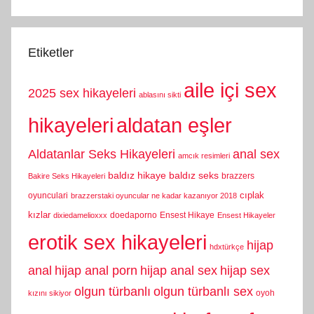
Etiketler
aile içi sex
2025 sex hikayeleri
ablasını sikti
hikayeleri
aldatan eşler
Aldatanlar Seks Hikayeleri
anal sex
amcık resimleri
baldız hikaye
baldız seks
brazzers
Bakire Seks Hikayeleri
cıplak
oyunculari
brazzerstaki oyuncular ne kadar kazanıyor 2018
kızlar
doedaporno
Ensest Hikaye
dixiedamelioxxx
Ensest Hikayeler
erotik sex hikayeleri
hijap
hdxtürkçe
anal
hijap anal porn
hijap anal sex
hijap sex
olgun türbanlı
olgun türbanlı sex
oyoh
kızını sikiyor