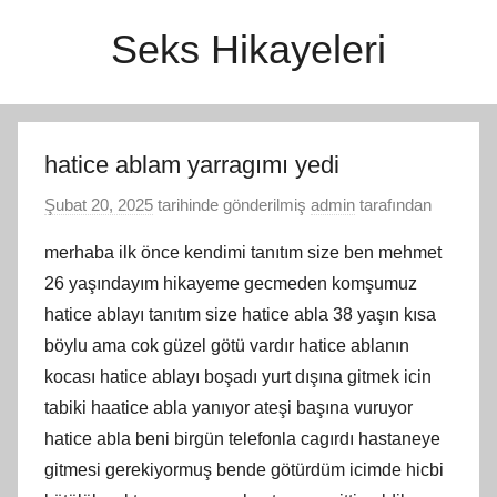
İçeriğe
Seks Hikayeleri
atla
hatice ablam yarragımı yedi
Şubat 20, 2025
tarihinde gönderilmiş
admin
tarafından
merhaba ilk önce kendimi tanıtım size ben mehmet
26 yaşındayım hikayeme gecmeden komşumuz
hatice ablayı tanıtım size hatice abla 38 yaşın kısa
böylu ama cok güzel götü vardır hatice ablanın
kocası hatice ablayı boşadı yurt dışına gitmek icin
tabiki haatice abla yanıyor ateşi başına vuruyor
hatice abla beni birgün telefonla cagırdı hastaneye
gitmesi gerekiyormuş bende götürdüm icimde hicbi