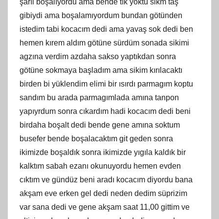
şarıl boşalıyordu ama bende tık yoktu sikm taş
gibiydi ama boşalamıyordum bundan götünden
istedim tabi kocacım dedi ama yavaş sok dedi ben
hemen kırem aldım götüne sürdüm sonada sikimi
agzına verdim azdaha sakso yaptıkdan sonra
götüne sokmaya başladım ama sikim kırılacaktı
birden bi yüklendim elimi bir ısırdı parmagım koptu
sandım bu arada parmagımlada amına tanpon
yapıyrdum sonra cıkardım hadi kocacım dedi beni
birdaha boşalt dedi bende gene amına soktum
busefer bende boşalacaktım git geden sonra
ikimizde boşaldık sonra ikimizde yıgıla kaldık bir
kalktım sabah ezanı okunuyordu hemen evden
cıktım ve gündüz beni aradı kocacım diyordu bana
akşam eve erken gel dedi neden dedim süprizim
var sana dedi ve gene akşam saat 11,00 gittim ve