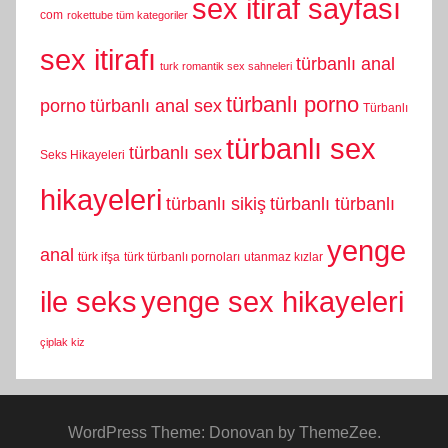
sex itiraf sayfası
com
rokettube tüm kategoriler
sex itirafı
türbanlı anal
turk romantik sex sahneleri
türbanlı porno
porno
türbanlı anal sex
Türbanlı
türbanlı sex
türbanlı sex
Seks Hikayeleri
hikayeleri
türbanlı sikiş
türbanlı türbanlı
yenge
anal
türk ifşa
türk türbanlı pornoları
utanmaz kızlar
yenge sex hikayeleri
ile seks
çiplak kiz
WordPress Theme: Donovan by ThemeZee.