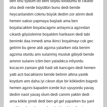
ben onu sydum oo beni soydu kilodumu bi cıkardı
oha dedi nerde büyüttün bunu dedi bende
heycanlandım cokmu büyük dedim zor alırım dedi
hemen sakso yapmaya başladı ama ben
boşalacaktım boşalacagımı anlayınca agzından
cıkardı göyüslerine boşaldım harikasın dedi tabi
benimki daa inmedi ama ikinci boşalmayı cok gec
gelirim bu gene aldı agzına yalarken oda benim
agzıma oturdu amı sulanmış musluk gibiydi bende
amının sularını ictim ben yaladıkca inliyordu
kocacım zamanı gldi hadi sik karıcıgını dedi hemen
yattı actı bacaklarını bende belinin altına yastık
koydum amı daha iyi cıksın diye bir kökledim bagırdı
hemen agzını kapadım icerde kızı uyuyordu yavaş
dedim nasıl yavaş olum dedi canımı yaktın dedi
ama kökle şimdi dedi ben git gel yaparken bu şarıl