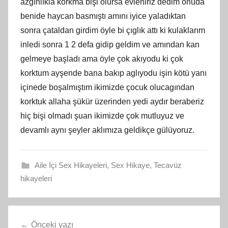
azgınlıkla korkma bişi olursa evleniriz dedim onuda
benide haycan basmıştı amını iyice yaladıktan
sonra çataldan girdim öyle bi çıglık attı ki kulaklarım
inledi sonra 1 2 defa gidip geldim ve amından kan
gelmeye başladı ama öyle çok akıyodu ki çok
korktum ayşende bana bakıp aglıyodu işin kötü yanı
içinede boşalmıştım ikimizde çocuk olucagından
korktuk allaha şükür üzerinden yedi aydır beraberiz
hiç bişi olmadı şuan ikimizde çok mutluyuz ve
devamlı aynı şeyler aklımıza geldikçe gülüyoruz.
Aile İçi Sex Hikayeleri
,
Sex Hikaye
,
Tecavüz
hikayeleri
Yazı
Önceki yazı