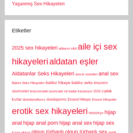
Yaşanmış Sex Hikayeleri
Etiketler
aile içi sex
2025 sex hikayeleri
ablasını sikti
hikayeleri
aldatan eşler
Aldatanlar Seks Hikayeleri
anal sex
amcık resimleri
baldız hikaye
baldız seks
brazzers
Bakire Seks Hikayeleri
cıplak
oyunculari
brazzerstaki oyuncular ne kadar kazanıyor 2018
kızlar
doedaporno
Ensest Hikaye
dixiedamelioxxx
Ensest Hikayeler
erotik sex hikayeleri
hijap
hdxtürkçe
anal
hijap anal porn
hijap anal sex
hijap sex
olgun türbanlı
olgun türbanlı sex
oyoh
kızını sikiyor