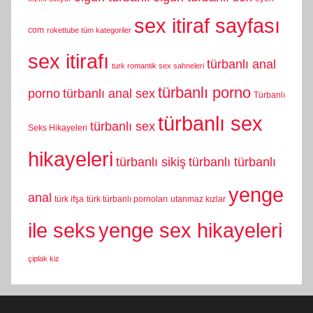
sex itiraf sayfası
com
rokettube tüm kategoriler
sex itirafı
türbanlı anal
turk romantik sex sahneleri
türbanlı porno
porno
türbanlı anal sex
Türbanlı
türbanlı sex
türbanlı sex
Seks Hikayeleri
hikayeleri
türbanlı sikiş
türbanlı türbanlı
yenge
anal
türk ifşa
türk türbanlı pornoları
utanmaz kızlar
yenge sex hikayeleri
ile seks
çiplak kiz