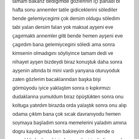
tamam bakarız dedigimde gözlerinin içi parladı bi
hafta sonu annemler tatile gidiceklerini sölediler
bende gelemiycegimi çok dersim oldugu söledim
tabi yalan dersim falan yok maksat ayşeni eve
çagırmaktı annemler gitti bende hemen ayşeni eve
çagırdım bana gelemiycegini söledi ama sonra
kimsenin olmadıgını söyliyince tamam dedi ve
nihayet ayşen bizdeydi biraz konuştuk daha sonra
ayşenin altında bi mini vardı yanyana oturuyoduk
zaten gözlerim bacaklarından başka bişi
görmüyodu iyice yaklaştım sonra o kıpkırmızı
dudaklarına yumuldum biraz öpüştükten sonra onu
koltuga yatırdım birazda orda yalaştık sonra onu alıp
odama çıktım bana çok sıcak davranıyodu hemen
soymaya başladım sonra memelerini yaladım amına
dogru kaydıgımda ben bakireyim dedi bende o