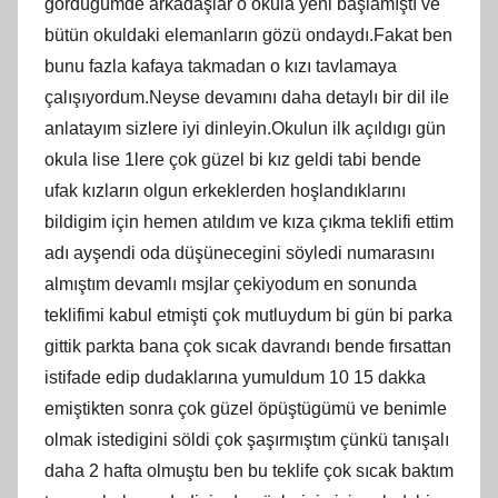
gördüğümde arkadaşlar o okula yeni başlamıştı ve
bütün okuldaki elemanların gözü ondaydı.Fakat ben
bunu fazla kafaya takmadan o kızı tavlamaya
çalışıyordum.Neyse devamını daha detaylı bir dil ile
anlatayım sizlere iyi dinleyin.Okulun ilk açıldıgı gün
okula lise 1lere çok güzel bi kız geldi tabi bende
ufak kızların olgun erkeklerden hoşlandıklarını
bildigim için hemen atıldım ve kıza çıkma teklifi ettim
adı ayşendi oda düşünecegini söyledi numarasını
almıştım devamlı msjlar çekiyodum en sonunda
teklifimi kabul etmişti çok mutluydum bi gün bi parka
gittik parkta bana çok sıcak davrandı bende fırsattan
istifade edip dudaklarına yumuldum 10 15 dakka
emiştikten sonra çok güzel öpüştügümü ve benimle
olmak istedigini söldi çok şaşırmıştım çünkü tanışalı
daha 2 hafta olmuştu ben bu teklife çok sıcak baktım