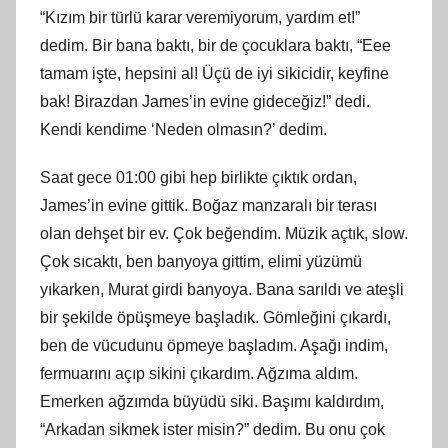
“Kızım bir türlü karar veremiyorum, yardım et!”
dedim. Bir bana baktı, bir de çocuklara baktı, “Eee
tamam işte, hepsini al! Üçü de iyi sikicidir, keyfine
bak! Birazdan James’in evine gideceğiz!” dedi.
Kendi kendime ‘Neden olmasın?’ dedim.
Saat gece 01:00 gibi hep birlikte çıktık ordan,
James’in evine gittik. Boğaz manzaralı bir terası
olan dehşet bir ev. Çok beğendim. Müzik açtık, slow.
Çok sıcaktı, ben banyoya gittim, elimi yüzümü
yıkarken, Murat girdi banyoya. Bana sarıldı ve ateşli
bir şekilde öpüşmeye başladık. Gömleğini çıkardı,
ben de vücudunu öpmeye başladım. Aşağı indim,
fermuarını açıp sikini çıkardım. Ağzıma aldım.
Emerken ağzımda büyüdü siki. Başımı kaldırdım,
“Arkadan sikmek ister misin?” dedim. Bu onu çok