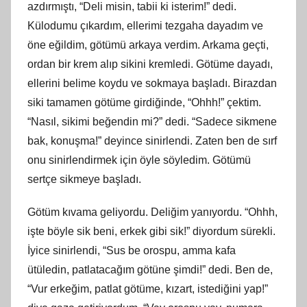
azdırmıştı, “Deli misin, tabii ki isterim!” dedi.
Külodumu çıkardım, ellerimi tezgaha dayadım ve
öne eğildim, götümü arkaya verdim. Arkama geçti,
ordan bir krem alıp sikini kremledi. Götüme dayadı,
ellerini belime koydu ve sokmaya başladı. Birazdan
siki tamamen götüme girdiğinde, “Ohhh!” çektim.
“Nasıl, sikimi beğendin mi?” dedi. “Sadece sikmene
bak, konuşma!” deyince sinirlendi. Zaten ben de sırf
onu sinirlendirmek için öyle söyledim. Götümü
sertçe sikmeye başladı.
Götüm kıvama geliyordu. Deliğim yanıyordu. “Ohhh,
işte böyle sik beni, erkek gibi sik!” diyordum sürekli.
İyice sinirlendi, “Sus be orospu, amma kafa
ütüledin, patlatacağım götüne şimdi!” dedi. Ben de,
“Vur erkeğim, patlat götüme, kızart, istediğini yap!”