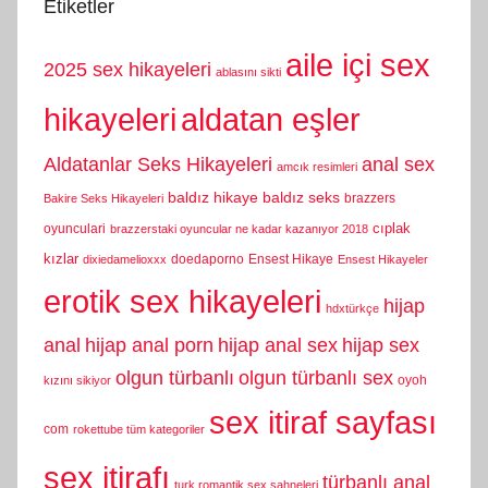
Etiketler
aile içi sex
2025 sex hikayeleri
ablasını sikti
hikayeleri
aldatan eşler
Aldatanlar Seks Hikayeleri
anal sex
amcık resimleri
baldız hikaye
baldız seks
brazzers
Bakire Seks Hikayeleri
cıplak
oyunculari
brazzerstaki oyuncular ne kadar kazanıyor 2018
kızlar
doedaporno
Ensest Hikaye
dixiedamelioxxx
Ensest Hikayeler
erotik sex hikayeleri
hijap
hdxtürkçe
anal
hijap anal porn
hijap anal sex
hijap sex
olgun türbanlı
olgun türbanlı sex
oyoh
kızını sikiyor
sex itiraf sayfası
com
rokettube tüm kategoriler
sex itirafı
türbanlı anal
turk romantik sex sahneleri