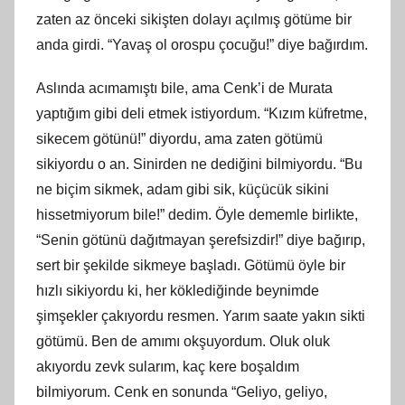
zaten az önceki sikişten dolayı açılmış götüme bir
anda girdi. “Yavaş ol orospu çocuğu!” diye bağırdım.
Aslında acımamıştı bile, ama Cenk’i de Murata
yaptığım gibi deli etmek istiyordum. “Kızım küfretme,
sikecem götünü!” diyordu, ama zaten götümü
sikiyordu o an. Sinirden ne dediğini bilmiyordu. “Bu
ne biçim sikmek, adam gibi sik, küçücük sikini
hissetmiyorum bile!” dedim. Öyle dememle birlikte,
“Senin götünü dağıtmayan şerefsizdir!” diye bağırıp,
sert bir şekilde sikmeye başladı. Götümü öyle bir
hızlı sikiyordu ki, her köklediğinde beynimde
şimşekler çakıyordu resmen. Yarım saate yakın sikti
götümü. Ben de amımı okşuyordum. Oluk oluk
akıyordu zevk sularım, kaç kere boşaldım
bilmiyorum. Cenk en sonunda “Geliyo, geliyo,