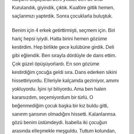
Kurulandık, giyindik, çıktık. Kuaföre gittik hemen,
saçlarımızı yaptırdık. Sonra çocuklarla buluştuk.
Benim için 4 erkek getirttirmişti, seçmem için. Biri
hariç hepsi iyiydi. Hatta birini hemen gözüme
kestirdim. Hep birlikte gece kulübüne girdik. Deli
gibi eğlendik. Ben sırayla dördüyle de dans ettim.
Çok güzel öpüşüyorlardı. En son gözüme
kestirdiğim çocuğa geldi sıra. Dans ederken sikini
hissettiriyordu. Elleriyle kalçamda geziniyor, amımı
yokluyordu. İşini iyi biliyordu. Ama ben halen
kararsızdım, seçemiyordum bir türlü. O
beğenmediğim çocuk başka bir kız buldu gitti,
sanırım şansının olmadığını hissetti. Kalanlarınsa
gözü benim üstümdeydi. İsabella iki çocuğun
arasında elleşmekle meşguldu. Tuttum kolundan,