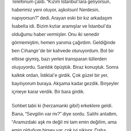
Telefonum çaldı. “Kızım İstanbul’lara geliyorsun,
haberimiz yeni oluyor, aşkolsun! Nerdesin,
napıyorsun?” dedi. Arayan eski bir kız arkadaşım
İsabella idi. Bizim kızlar aramışlar ve İstanbul’da
olduğumu haber vermişler. Onu iki senedir
görmemiştim, hemen yanıma çağırdım. Geldiğinde
ben Cihangir’de bir kahvede oturuyordum. Bol bir
elbise giymiş, bazı yerleri transparan tüllerden
oluşuyordu. Sarıldık öpüştük. Biraz konuştuk. Sonra
kalktık ordan, İstiklal’e girdik. Çok güzel bir yer,
bayılıyorum buraya. Akşama kadar gezdik. Birşeyler
içmeye karar verdik. Bir bara girdik.
Sohbet tabii ki (herzamanki gibi!) erkeklere geldi.
Bana, “Sevgilin var mı?” diye sordu. Salihi anlattım,
“Aramızdaki aşk mı değil mi tam emin değilim, ama
emin olduğum birşey var, çok iyi sikiyor. Daha