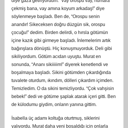
diye gaza getiriyordum. “Vay orospu vay, numara
çekmiş bana, vay amına koyum arkadaş!” diye
söylenmeye başladı. Ben de, “Orospu senin
anandır! Sikeceksen doğru düzgün sik, orospu
çocuğu!” dedim. Birden delirdi, o hırsla götümün
içine kazık gibi girmeye başladı. İnlemelerim artık
bağırışlara dönüştü. Hiç konuşmuyorduk. Deli gibi
sikiliyordum. Götüm acıdan uyuştu. Murat en
sonunda, “Ananı sikiiiiim!” diyerek kenetlendi ve
boşalmaya başladı. Sikini götümden çıkardığında
tuvalete oturdum, ıkındım, dölleri çıkardım içimden.
Temizledim. O da sikini temizliyordu. “Çok vahşisin
bebek!” dedi ve götüme şaplak atarak içeri gitti. Ben
de külodumu giydim, onların yanına gittim.
İsabella üç adamı koltuğa oturtmuş, siklerini
yalıyordu. Murat daha yeni boşaldığı için onlarla