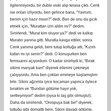
ilgilenmiyordu, bir duble viski alıp terasa çıktı. Cenk
ise onları izliyordu, ben gelince bana, “Yavrum,
benim için hazır mısın?” dedi. Ben de onu da gıcık
etmek için, “Murattan izin aldın mı?” dedim.
Sinirlendi, “Murat kim oluyor ya?” dedi ve kalkıp
Muratın yanına gitti. Muratla kavga ettiler, sonra
Cenk yanıma geldi, beni tutup koltuğa attı, “Kızım
kafan mı iyi senin?” dedi. O konuşurken ben
fermuarını açıyordum. O kadar sinirliydi ki, “Bırak
sikimi manyak karı!” diyerek ellerimi çekmeye
çalışıyordu. Ama ben çoktan emmeye başlamıştım
bile. Sikini ağzımla iyice kocaman yapınca öylece
bıraktım ve “Bundan götüme hayır yok,
sertleşmiyor!” dedim (oysa ki taş gibi olmuştu!).
Daha da sinirlendi, “Orospuya bak be!” diyerek,
tuttuğu gibi domalttı beni. Sikini dayadı götüme,