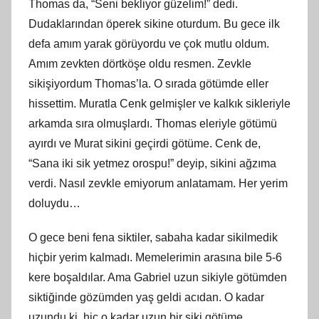
Thomas da, “Seni bekliyor güzelim!” dedi.
Dudaklarından öperek sikine oturdum. Bu gece ilk
defa amım yarak görüyordu ve çok mutlu oldum.
Amım zevkten dörtköşe oldu resmen. Zevkle
sikişiyordum Thomas’la. O sırada götümde eller
hissettim. Muratla Cenk gelmişler ve kalkık sikleriyle
arkamda sıra olmuşlardı. Thomas eleriyle götümü
ayırdı ve Murat sikini geçirdi götüme. Cenk de,
“Sana iki sik yetmez orospu!” deyip, sikini ağzıma
verdi. Nasıl zevkle emiyorum anlatamam. Her yerim
doluydu…
O gece beni fena siktiler, sabaha kadar sikilmedik
hiçbir yerim kalmadı. Memelerimin arasına bile 5-6
kere boşaldılar. Ama Gabriel uzun sikiyle götümden
siktiğinde gözümden yaş geldi acıdan. O kadar
uzundu ki, hiç o kadar uzun bir siki götüme