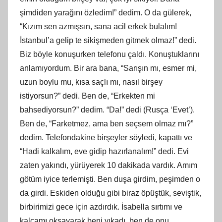
şimdiden yarağını özledim!” dedim. O da gülerek,
“Kızım sen azmışsın, sana acil erkek bulalım!
İstanbul’a gelip te sikişmeden gitmek olmaz!” dedi.
Biz böyle konuşurken telefonu çaldı. Konuştuklarını
anlamıyordum. Bir ara bana, “Sarışın mı, esmer mi,
uzun boylu mu, kısa saçlı mı, nasıl birşey
istiyorsun?” dedi. Ben de, “Erkekten mi
bahsediyorsun?” dedim. “Da!” dedi (Rusça ‘Evet’).
Ben de, “Farketmez, ama ben seçsem olmaz mı?”
dedim. Telefondakine birşeyler söyledi, kapattı ve
“Hadi kalkalım, eve gidip hazırlanalım!” dedi. Evi
zaten yakındı, yürüyerek 10 dakikada vardık. Amım
götüm iyice terlemişti. Ben duşa girdim, peşimden o
da girdi. Eskiden olduğu gibi biraz öpüştük, seviştik,
birbirimizi gece için azdırdık. İsabella sırtımı ve
kalçamı okşayarak beni yıkadı, ben de onu.