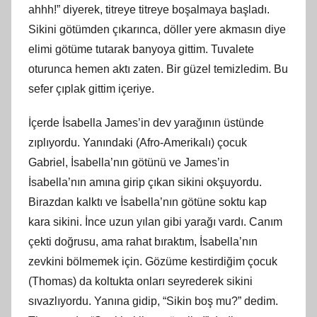
ahhh!” diyerek, titreye titreye boşalmaya başladı.
Sikini götümden çıkarınca, döller yere akmasın diye
elimi götüme tutarak banyoya gittim. Tuvalete
oturunca hemen aktı zaten. Bir güzel temizledim. Bu
sefer çıplak gittim içeriye.
İçerde İsabella James’in dev yarağının üstünde
zıplıyordu. Yanındaki (Afro-Amerikalı) çocuk
Gabriel, İsabella’nın götünü ve James’in
İsabella’nın amına girip çıkan sikini okşuyordu.
Birazdan kalktı ve İsabella’nın götüne soktu kap
kara sikini. İnce uzun yılan gibi yarağı vardı. Canım
çekti doğrusu, ama rahat bıraktım, İsabella’nın
zevkini bölmemek için. Gözüme kestirdiğim çocuk
(Thomas) da koltukta onları seyrederek sikini
sıvazlıyordu. Yanına gidip, “Sikin boş mu?” dedim.