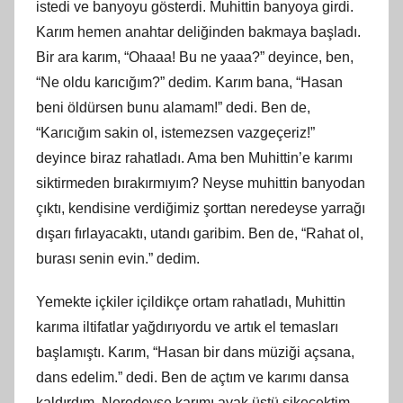
istedi ve banyoyu gösterdi. Muhittin banyoya girdi.
Karım hemen anahtar deliğinden bakmaya başladı.
Bir ara karım, “Ohaaa! Bu ne yaaa?” deyince, ben,
“Ne oldu karıcığım?” dedim. Karım bana, “Hasan
beni öldürsen bunu alamam!” dedi. Ben de,
“Karıcığım sakin ol, istemezsen vazgeçeriz!”
deyince biraz rahatladı. Ama ben Muhittin’e karımı
siktirmeden bırakırmıyım? Neyse muhittin banyodan
çıktı, kendisine verdiğimiz şorttan neredeyse yarrağı
dışarı fırlayacaktı, utandı garibim. Ben de, “Rahat ol,
burası senin evin.” dedim.
Yemekte içkiler içildikçe ortam rahatladı, Muhittin
karıma iltifatlar yağdırıyordu ve artık el temasları
başlamıştı. Karım, “Hasan bir dans müziği açsana,
dans edelim.” dedi. Ben de açtım ve karımı dansa
kaldırdım. Neredeyse karımı ayak üstü sikecektim,