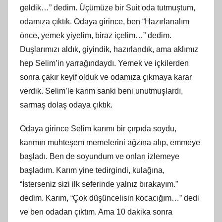
geldik…” dedim. Üçümüze bir Suit oda tutmuştum,
odamıza çıktık. Odaya girince, ben “Hazırlanalım
önce, yemek yiyelim, biraz içelim…” dedim.
Duşlarımızı aldık, giyindik, hazırlandık, ama aklımız
hep Selim’in yarrağındaydı. Yemek ve içkilerden
sonra çakır keyif olduk ve odamıza çıkmaya karar
verdik. Selim’le karım sanki beni unutmuşlardı,
sarmaş dolaş odaya çıktık.
Odaya girince Selim karımı bir çırpıda soydu,
karımın muhteşem memelerini ağzına alıp, emmeye
başladı. Ben de soyundum ve onları izlemeye
başladım. Karım yine tedirgindi, kulağına,
“İsterseniz sizi ilk seferinde yalnız bırakayım.”
dedim. Karım, “Çok düşüncelisin kocacığım…” dedi
ve ben odadan çıktım. Ama 10 dakika sonra