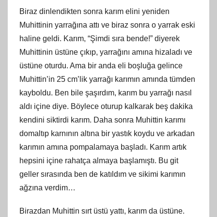
Biraz dinlendikten sonra karım elini yeniden
Muhittinin yarrağına attı ve biraz sonra o yarrak eski
haline geldi. Karım, “Şimdi sıra bende!” diyerek
Muhittinin üstüne çıkıp, yarrağını amına hizaladı ve
üstüne oturdu. Ama bir anda eli boşluğa gelince
Muhittin’in 25 cm’lik yarrağı karımın amında tümden
kayboldu. Ben bile şaşırdım, karım bu yarrağı nasıl
aldı içine diye. Böylece oturup kalkarak beş dakika
kendini siktirdi karım. Daha sonra Muhittin karımı
domaltıp karnının altına bir yastık koydu ve arkadan
karımın amına pompalamaya başladı. Karım artık
hepsini içine rahatça almaya başlamıştı. Bu git
geller sırasında ben de katıldım ve sikimi karımın
ağzına verdim…
Birazdan Muhittin sırt üstü yattı, karım da üstüne.