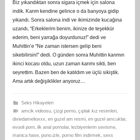
Biz yıkandıktan sonra sigara içmek için salona
indik. Karım kendine gelince o da banyoya gidip
yıkandı. Sonra salona indi ve ikimizinde kucağına
uzandı, “Erkeklerim benim, ikinize de teşekkür
ederim, beni yarrağa doyurdunuz!” dedi ve
Muhittin’e “Ne zaman istersen gelip beni
sikebilirsin!” dedi. O günden sonra Muhittin karımın
ikinci kocası oldu, uzun zaman karımı sikti, ben
seyrettim. Bazen ben de katıldım ve üçlü sikiştik.
Ama artık değişiklikler arıyoruz…
Seks Hikayeleri
amcik videosu
,
çizgi porno
,
çıplak kız resimleri
,
dixiedamelioxxx
,
en guzel am resmi
,
en guzel amcuklar
,
evooli porn
,
ilk anal pornolar
,
lezbiyenlerin sevisme
,
manica hase
,
pono.izle
,
porno film indirmek
,
sexs