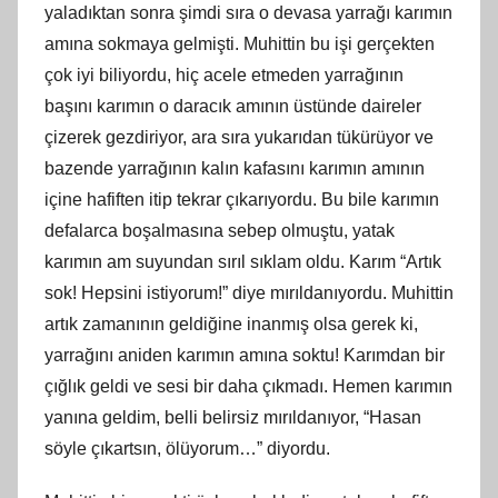
yaladıktan sonra şimdi sıra o devasa yarrağı karımın
amına sokmaya gelmişti. Muhittin bu işi gerçekten
çok iyi biliyordu, hiç acele etmeden yarrağının
başını karımın o daracık amının üstünde daireler
çizerek gezdiriyor, ara sıra yukarıdan tükürüyor ve
bazende yarrağının kalın kafasını karımın amının
içine hafiften itip tekrar çıkarıyordu. Bu bile karımın
defalarca boşalmasına sebep olmuştu, yatak
karımın am suyundan sırıl sıklam oldu. Karım “Artık
sok! Hepsini istiyorum!” diye mırıldanıyordu. Muhittin
artık zamanının geldiğine inanmış olsa gerek ki,
yarrağını aniden karımın amına soktu! Karımdan bir
çığlık geldi ve sesi bir daha çıkmadı. Hemen karımın
yanına geldim, belli belirsiz mırıldanıyor, “Hasan
söyle çıkartsın, ölüyorum…” diyordu.