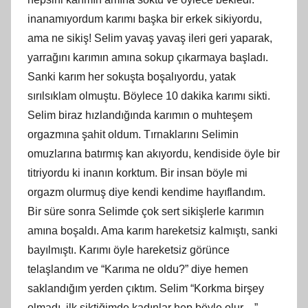
inanamıyordum karımı başka bir erkek sikiyordu,
ama ne sikiş! Selim yavaş yavaş ileri geri yaparak,
yarrağını karımın amına sokup çıkarmaya başladı.
Sanki karım her sokuşta boşalıyordu, yatak
sırılsıklam olmuştu. Böylece 10 dakika karımı sikti.
Selim biraz hızlandığında karımın o muhteşem
orgazmına şahit oldum. Tırnaklarını Selimin
omuzlarına batırmış kan akıyordu, kendiside öyle bir
titriyordu ki inanın korktum. Bir insan böyle mi
orgazm olurmuş diye kendi kendime hayıflandım.
Bir süre sonra Selimde çok sert sikişlerle karımın
amına boşaldı. Ama karım hareketsiz kalmıştı, sanki
bayılmıştı. Karımı öyle hareketsiz görünce
telaşlandım ve “Karıma ne oldu?” diye hemen
saklandığım yerden çıktım. Selim “Korkma birşey
olmadı, ilk siktiğimde kadınlar hep böyle olur…”