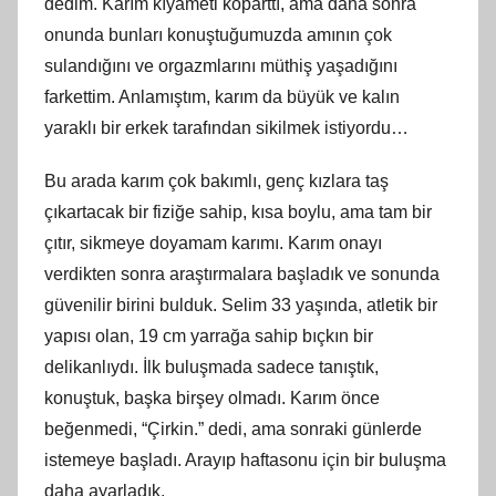
dedim. Karım kıyameti koparttı, ama daha sonra
onunda bunları konuştuğumuzda amının çok
sulandığını ve orgazmlarını müthiş yaşadığını
farkettim. Anlamıştım, karım da büyük ve kalın
yaraklı bir erkek tarafından sikilmek istiyordu…
Bu arada karım çok bakımlı, genç kızlara taş
çıkartacak bir fiziğe sahip, kısa boylu, ama tam bir
çıtır, sikmeye doyamam karımı. Karım onayı
verdikten sonra araştırmalara başladık ve sonunda
güvenilir birini bulduk. Selim 33 yaşında, atletik bir
yapısı olan, 19 cm yarrağa sahip bıçkın bir
delikanlıydı. İlk buluşmada sadece tanıştık,
konuştuk, başka birşey olmadı. Karım önce
beğenmedi, “Çirkin.” dedi, ama sonraki günlerde
istemeye başladı. Arayıp haftasonu için bir buluşma
daha ayarladık.