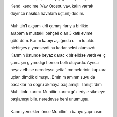
Kendi kendime (Vay Orospu vay, kalın yarrak
deyince nasılda havalara uçtun!) dedim.
Muhittin’i akşam kirli çamaşırlarıyla birlikte
arabamla müstakil bahçeli olan 3 katlı evime
götürdüm. Karım kapıyı açtığında dilim tutuldu,
hiçbirşey giymeseydi bu kadar seksi olamazdı.
Karımın üstünde beyaz daracık bir elbise vardı ve iç
çamaşırı giymediği hemen belli oluyordu. Ayrıca
beyaz elbise neredeyse şeffaf, memelerinin kapkara
uçları dimdik olmuştu. Eminim amının suyu da
bacaklarına doğru akmaya başlamıştı. Tanıştırdım
Muhittinle karımı. Muhittin karımı gözleriyle sikmeye
başlamıştı bile, neredeyse beni unutmuştu.
Karım yemekten önce Muhittin’in banyo yapmasını