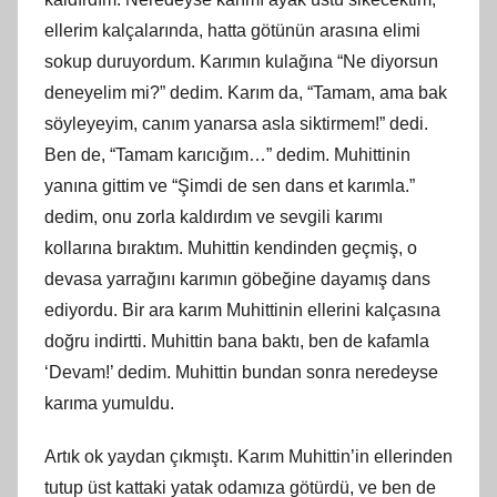
ellerim kalçalarında, hatta götünün arasına elimi
sokup duruyordum. Karımın kulağına “Ne diyorsun
deneyelim mi?” dedim. Karım da, “Tamam, ama bak
söyleyeyim, canım yanarsa asla siktirmem!” dedi.
Ben de, “Tamam karıcığım…” dedim. Muhittinin
yanına gittim ve “Şimdi de sen dans et karımla.”
dedim, onu zorla kaldırdım ve sevgili karımı
kollarına bıraktım. Muhittin kendinden geçmiş, o
devasa yarrağını karımın göbeğine dayamış dans
ediyordu. Bir ara karım Muhittinin ellerini kalçasına
doğru indirtti. Muhittin bana baktı, ben de kafamla
‘Devam!’ dedim. Muhittin bundan sonra neredeyse
karıma yumuldu.
Artık ok yaydan çıkmıştı. Karım Muhittin’in ellerinden
tutup üst kattaki yatak odamıza götürdü, ve ben de