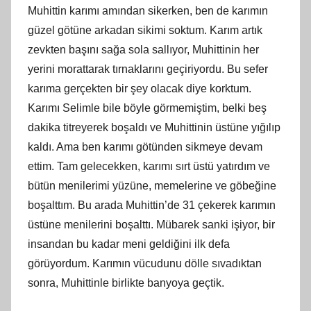
Muhittin karımı amından sikerken, ben de karımın
güzel götüne arkadan sikimi soktum. Karım artık
zevkten başını sağa sola sallıyor, Muhittinin her
yerini morattarak tırnaklarını geçiriyordu. Bu sefer
karıma gerçekten bir şey olacak diye korktum.
Karımı Selimle bile böyle görmemiştim, belki beş
dakika titreyerek boşaldı ve Muhittinin üstüne yığılıp
kaldı. Ama ben karımı götünden sikmeye devam
ettim. Tam gelecekken, karımı sırt üstü yatırdım ve
bütün menilerimi yüzüne, memelerine ve göbeğine
boşalttım. Bu arada Muhittin’de 31 çekerek karımın
üstüne menilerini boşalttı. Mübarek sanki işiyor, bir
insandan bu kadar meni geldiğini ilk defa
görüyordum. Karımın vücudunu dölle sıvadıktan
sonra, Muhittinle birlikte banyoya geçtik.