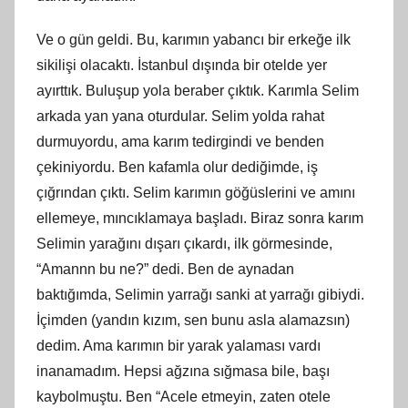
Ve o gün geldi. Bu, karımın yabancı bir erkeğe ilk
sikilişi olacaktı. İstanbul dışında bir otelde yer
ayırttık. Buluşup yola beraber çıktık. Karımla Selim
arkada yan yana oturdular. Selim yolda rahat
durmuyordu, ama karım tedirgindi ve benden
çekiniyordu. Ben kafamla olur dediğimde, iş
çığrından çıktı. Selim karımın göğüslerini ve amını
ellemeye, mıncıklamaya başladı. Biraz sonra karım
Selimin yarağını dışarı çıkardı, ilk görmesinde,
“Amannn bu ne?” dedi. Ben de aynadan
baktığımda, Selimin yarrağı sanki at yarrağı gibiydi.
İçimden (yandın kızım, sen bunu asla alamazsın)
dedim. Ama karımın bir yarak yalaması vardı
inanamadım. Hepsi ağzına sığmasa bile, başı
kaybolmuştu. Ben “Acele etmeyin, zaten otele