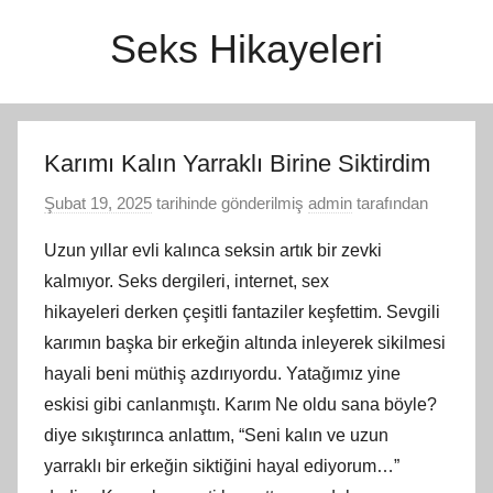
İçeriğe
Seks Hikayeleri
atla
Karımı Kalın Yarraklı Birine Siktirdim
Şubat 19, 2025
tarihinde gönderilmiş
admin
tarafından
Uzun yıllar evli kalınca seksin artık bir zevki
kalmıyor. Seks dergileri, internet, sex
hikayeleri derken çeşitli fantaziler keşfettim. Sevgili
karımın başka bir erkeğin altında inleyerek sikilmesi
hayali beni müthiş azdırıyordu. Yatağımız yine
eskisi gibi canlanmıştı. Karım Ne oldu sana böyle?
diye sıkıştırınca anlattım, “Seni kalın ve uzun
yarraklı bir erkeğin siktiğini hayal ediyorum…”