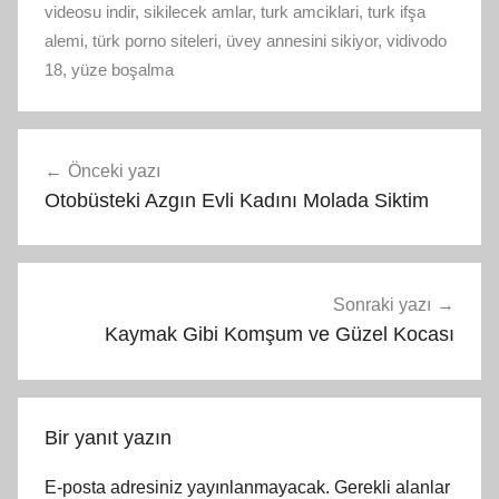
videosu indir
,
sikilecek amlar
,
turk amciklari
,
turk ifşa
alemi
,
türk porno siteleri
,
üvey annesini sikiyor
,
vidivodo
18
,
yüze boşalma
Yazı
Önceki yazı
gezinmesi
Otobüsteki Azgın Evli Kadını Molada Siktim
Sonraki yazı
Kaymak Gibi Komşum ve Güzel Kocası
Bir yanıt yazın
E-posta adresiniz yayınlanmayacak.
Gerekli alanlar