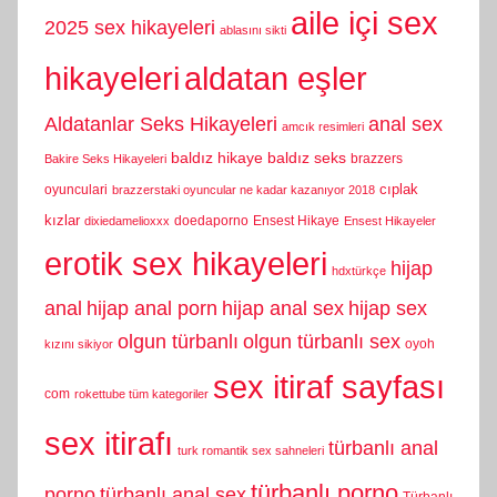
aile içi sex
2025 sex hikayeleri
ablasını sikti
hikayeleri
aldatan eşler
Aldatanlar Seks Hikayeleri
anal sex
amcık resimleri
baldız hikaye
baldız seks
brazzers
Bakire Seks Hikayeleri
cıplak
oyunculari
brazzerstaki oyuncular ne kadar kazanıyor 2018
kızlar
doedaporno
Ensest Hikaye
dixiedamelioxxx
Ensest Hikayeler
erotik sex hikayeleri
hijap
hdxtürkçe
anal
hijap anal porn
hijap anal sex
hijap sex
olgun türbanlı
olgun türbanlı sex
oyoh
kızını sikiyor
sex itiraf sayfası
com
rokettube tüm kategoriler
sex itirafı
türbanlı anal
turk romantik sex sahneleri
türbanlı porno
porno
türbanlı anal sex