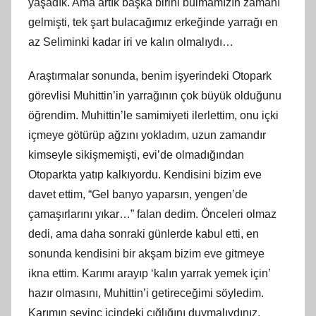
yaşadık. Ama artık başka birini bulmamızın zamanı
gelmişti, tek şart bulacağımız erkeğinde yarrağı en
az Seliminki kadar iri ve kalın olmalıydı…
Araştırmalar sonunda, benim işyerindeki Otopark
görevlisi Muhittin’in yarrağının çok büyük olduğunu
öğrendim. Muhittin’le samimiyeti ilerlettim, onu içki
içmeye götürüp ağzını yokladım, uzun zamandır
kimseyle sikişmemişti, evi’de olmadığından
Otoparkta yatıp kalkıyordu. Kendisini bizim eve
davet ettim, “Gel banyo yaparsın, yengen’de
çamaşırlarını yıkar…” falan dedim. Önceleri olmaz
dedi, ama daha sonraki günlerde kabul etti, en
sonunda kendisini bir akşam bizim eve gitmeye
ikna ettim. Karımı arayıp ‘kalın yarrak yemek için’
hazır olmasını, Muhittin’i getireceğimi söyledim.
Karımın sevinç içindeki çığlığını duymalıydınız.