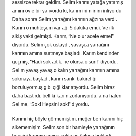
sessizce tekrar geldim. Selim karımı yatağa yatırmış
amını öyle bir yalıyordu ki, karım inim inim inliyordu.
Daha sonra Selim yarrağını karımın ağzına verdi.
Karım o muhteşem yarrağı 5 dakika emdi. Ve ilk
sikiş vakti gelmişti. Karım, “Ne olur acele etme!”
diyordu. Selim çok ustaydı, yavaşca yarrağını
karımın amına sürtmeye başladı. Karım kendinden
geçmiş, “Hadi sok artık, ne olursa olsun!” diyordu.
Selim yavaş yavaş o kalın yarrağını karımın amına
sokmaya başladı, karım sanki bakireliği
bozuluyormuş gibi çığlıklar atıyordu. Selim biraz
daha bastırdı, belliki karım zorlanıyordu, ama halen
Selime, “Sok! Hepsini sok!” diyordu.
Karımı hiç böyle görmemiştim, meğer ben karımı hiç
sikememişim. Selim son bir hamleyle yarrağının
hepsini karımın amına soktu ve öylece bekledi.