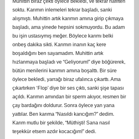
Muhittin biraz çekti öylece bekledi, ve tekrar hafiften
soktu. Karımın inlemeleri tekrar başladı, sanki
alışmıştı. Muhittin artık karımın amına girip çıkmaya
başladı, ama yinede hepsini sokmuyordu. Bu adam
bu işin ustasıymış meğer. Böylece karımı belki
onbeş dakika sikti. Karımın inanın kaç kere
boşaldığını ben sayamadım. Muhittin artık
hızlanmaya başladı ve “Geliyorum!” diye böğürerek,
bütün menilerini karımın amına boşalttı. Bir süre
öylece bekledi, yarrağı biraz ufalınca çıkarttı. Ama
çıkartırken ‘Flop’ diye bir ses çıktı, sanki şişe tapası
açıldı. Karımın amından bir sperm akıyor, resmen bir
çay bardağını doldurur. Sonra öylece yan yana
yattılar. Ben karıma “Nasıldı karıcığım?” dedim.
Karım mutlu bir şekilde, “Müthişti! Sana nasıl
teşekkür etsem azdır kocacığım!” dedi.