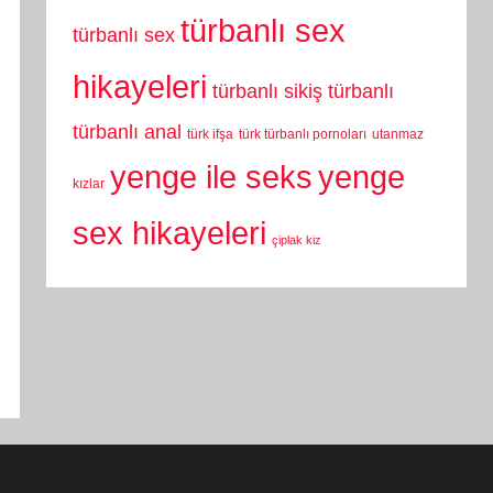
türbanlı sex
türbanlı sex
hikayeleri
türbanlı sikiş
türbanlı
türbanlı anal
türk ifşa
türk türbanlı pornoları
utanmaz
yenge
yenge ile seks
kızlar
sex hikayeleri
çiplak kiz