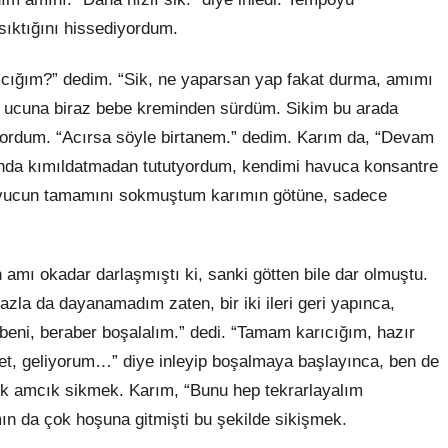
sıktığını hissediyordum.
arıcığım?” dedim. “Sik, ne yaparsan yap fakat durma, amımı
 ucuna biraz bebe kreminden sürdüm. Sikim bu arada
ordum. “Acırsa söyle birtanem.” dedim. Karım da, “Devam
ında kımıldatmadan tututyordum, kendimi havuca konsantre
havucun tamamını sokmuştum karımın götüne, sadece
 amı okadar darlaşmıştı ki, sanki götten bile dar olmuştu.
zla da dayanamadım zaten, bir iki ileri geri yapınca,
eni, beraber boşalalım.” dedi. “Tamam karıcığım, hazır
vet, geliyorum…” diye inleyip boşalmaya başlayınca, ben de
ık amcık sikmek. Karım, “Bunu hep tekrarlayalım
ın da çok hoşuna gitmişti bu şekilde sikişmek.