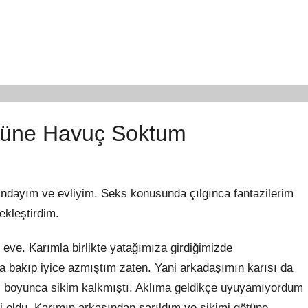
tüne Havuç Soktum
ndayım ve evliyim. Seks konusunda çılgınca fantazilerim
ekleştirdim.
 eve. Karımla birlikte yatağımıza girdiğimizde
bakıp iyice azmıştım zaten. Yani arkadaşımın karısı da
isi boyunca sikim kalkmıştı. Aklıma geldikçe uyuyamıyordum
gibi oldu. Karımın arkasından sarıldım ve sikimi götüne