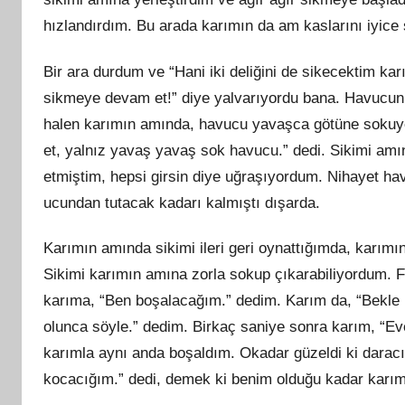
hızlandırdım. Bu arada karımın da am kaslarını iyice 
Bir ara durdum ve “Hani iki deliğini de sikecektim k
sikmeye devam et!” diye yalvarıyordu bana. Havucun
halen karımın amında, havucu yavaşca götüne sokuy
et, yalnız yavaş yavaş sok havucu.” dedi. Sikimi am
etmiştim, hepsi girsin diye uğraşıyordum. Nihayet 
ucundan tutacak kadarı kalmıştı dışarda.
Karımın amında sikimi ileri geri oynattığımda, karımın
Sikimi karımın amına zorla sokup çıkarabiliyordum. Fa
karıma, “Ben boşalacağım.” dedim. Karım da, “Bekle b
olunca söyle.” dedim. Birkaç saniye sonra karım, “E
karımla aynı anda boşaldım. Okadar güzeldi ki darac
kocacığım.” dedi, demek ki benim olduğu kadar karım