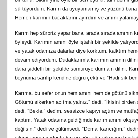
sürtüyordum. Karım da uyuyamamış ve yüzünü bana d
Hemen karımın bacaklarını ayırdım ve amını yalama
Karım hep sürpriz yapar bana, arada sırada amının kı
öyleydi. Karımın amını öyle iştahlı bir şekilde yalıyo
ve yatak odamıza dalarlar diye korktum, kalktım hem
devam ediyordum. Dudaklarımla karımın amının dilini
daha şiddetli bir şekilde somuruyordum am dilini. Kar
boynuma sarılıp kendine doğru çekti ve “Hadi sik beni 
Karıma, bu sefer onun hem amını hem de götünü sikm
Götümü sikerken acıtma yalnız.” dedi. “İkisini birden
dedi. “Bekle.” dedim, sessizce kapıyı açtım ve mutfağ
kaptım. Yatak odasına geldiğimde karım amını okşuy
değilsin.” dedi ve gülümsedi. “Domal karıcığım.” ded
sikimi amına yerleştirdim ve ağır ağır sikmeye başlad