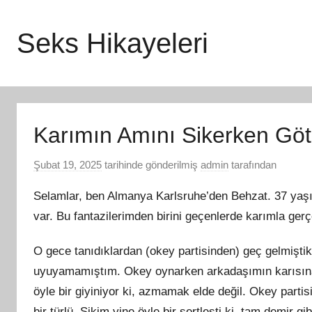
İçeriğe
atla
Seks Hikayeleri
Karımın Amını Sikerken Gö
Şubat 19, 2025
tarihinde gönderilmiş
admin
tarafından
Selamlar, ben Almanya Karlsruhe’den Behzat. 37 yaşı
var. Bu fantazilerimden birini geçenlerde karımla gerç
O gece tanıdıklardan (okey partisinden) geç gelmiştik
uyuyamamıştım. Okey oynarken arkadaşımın karısına 
öyle bir giyiniyor ki, azmamak elde değil. Okey part
bir türlü. Sikim yine öyle bir sertleşti ki, tam demir 