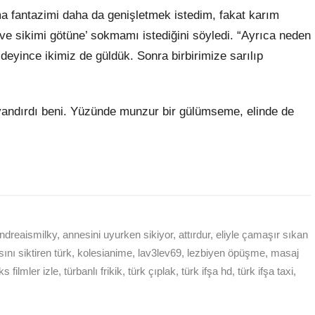
a fantazimi daha da genişletmek istedim, fakat karım
ve sikimi götüne’ sokmamı istediğini söyledi. “Ayrıca neden
deyince ikimiz de güldük. Sonra birbirimize sarılıp
andırdı beni. Yüzünde munzur bir gülümseme, elinde de
ndreaismilky
,
annesini uyurken sikiyor
,
attırdur
,
eliyle çamaşır sıkan
sını siktiren türk
,
kolesianime
,
lav3lev69
,
lezbiyen öpüşme
,
masaj
s filmler izle
,
türbanlı frikik
,
türk çıplak
,
türk ifşa hd
,
türk ifşa taxi
,