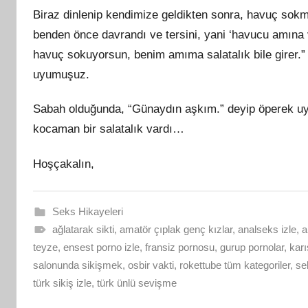
Biraz dinlenip kendimize geldikten sonra, havuç sokm
benden önce davrandı ve tersini, yani ‘havucu amına 
havuç sokuyorsun, benim amıma salatalık bile girer.” 
uyumuşuz.
Sabah olduğunda, “Günaydın aşkım.” deyip öperek uy
kocaman bir salatalık vardı…
Hoşçakalın,
Seks Hikayeleri
ağlatarak sikti
,
amatör çıplak genç kızlar
,
analseks izle
,
a
teyze
,
ensest porno izle
,
fransiz pornosu
,
gurup pornolar
,
karı
salonunda sikişmek
,
osbir vakti
,
rokettube tüm kategoriler
,
sek
türk sikiş izle
,
türk ünlü sevişme