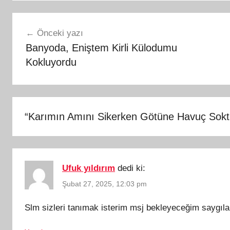
Yazı
Önceki yazı
gezinmesi
Banyoda, Eniştem Kirli Külodumu
Kokluyordu
“
Karımın Amını Sikerken Götüne Havuç Sok
Ufuk yıldırım
dedi ki:
Şubat 27, 2025, 12:03 pm
Slm sizleri tanımak isterim msj bekleyeceğim saygıla