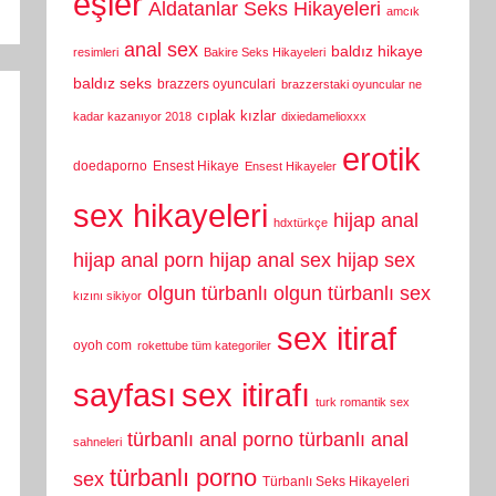
eşler
Aldatanlar Seks Hikayeleri
amcık
anal sex
baldız hikaye
resimleri
Bakire Seks Hikayeleri
baldız seks
brazzers oyunculari
brazzerstaki oyuncular ne
cıplak kızlar
kadar kazanıyor 2018
dixiedamelioxxx
erotik
doedaporno
Ensest Hikaye
Ensest Hikayeler
sex hikayeleri
hijap anal
hdxtürkçe
hijap anal porn
hijap anal sex
hijap sex
olgun türbanlı
olgun türbanlı sex
kızını sikiyor
sex itiraf
oyoh com
rokettube tüm kategoriler
sayfası
sex itirafı
turk romantik sex
türbanlı anal porno
türbanlı anal
sahneleri
türbanlı porno
sex
Türbanlı Seks Hikayeleri