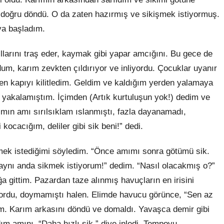
oğru döndü. O da zaten hazırmış ve sikişmek istiyormuş.
ya başladım.
llarını traş eder, kaymak gibi yapar amcığını. Bu gece de
rdum, karım zevkten çıldırıyor ve inliyordu. Çocuklar uyanır
en kapıyı kilitledim. Geldim ve kaldığım yerden yalamaya
 yakalamıştım. İçimden (Artık kurtuluşun yok!) dedim ve
ımın amı sırılsıklam ıslanmıştı, fazla dayanamadı,
kocacığım, deliler gibi sik beni!” dedi.
ek istediğimi söyledim. “Önce amımı sonra götümü sik.
 aynı anda sikmek istiyorum!” dedim. “Nasıl olacakmış o?”
a gittim. Pazardan taze alınmış havuçların en irisini
ordu, doymamıştı halen. Elimde havucu görünce, “Sen az
im. Karım arkasını döndü ve domaldı. Yavaşca demir gibi
ım amını. “Daha hızlı sik.” diye inledi. Tempoyu