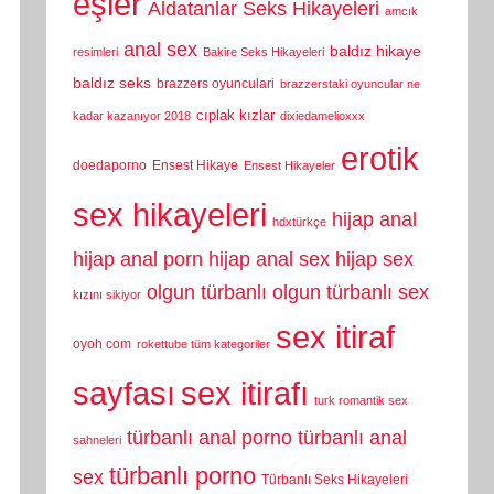
eşler
Aldatanlar Seks Hikayeleri
amcık
anal sex
baldız hikaye
resimleri
Bakire Seks Hikayeleri
baldız seks
brazzers oyunculari
brazzerstaki oyuncular ne
cıplak kızlar
kadar kazanıyor 2018
dixiedamelioxxx
erotik
doedaporno
Ensest Hikaye
Ensest Hikayeler
sex hikayeleri
hijap anal
hdxtürkçe
hijap anal porn
hijap anal sex
hijap sex
olgun türbanlı
olgun türbanlı sex
kızını sikiyor
sex itiraf
oyoh com
rokettube tüm kategoriler
sayfası
sex itirafı
turk romantik sex
türbanlı anal porno
türbanlı anal
sahneleri
türbanlı porno
sex
Türbanlı Seks Hikayeleri