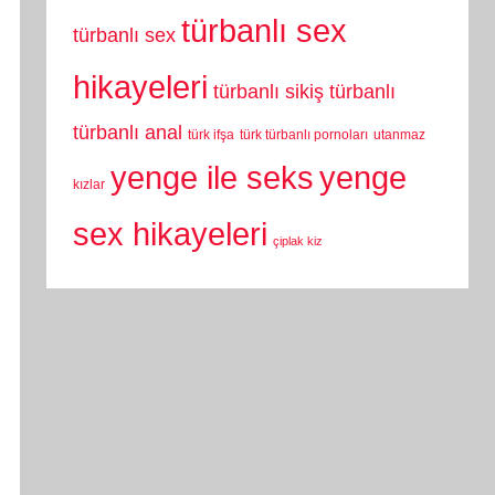
türbanlı sex
türbanlı sex
hikayeleri
türbanlı sikiş
türbanlı
türbanlı anal
türk ifşa
türk türbanlı pornoları
utanmaz
yenge
yenge ile seks
kızlar
sex hikayeleri
çiplak kiz