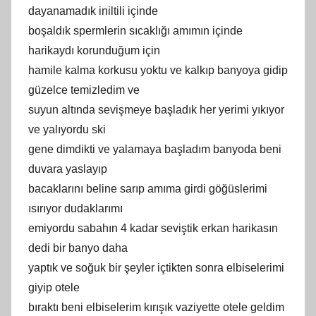
dayanamadık iniltili içinde
boşaldık spermlerin sıcaklığı amımın içinde
harikaydı korunduğum için
hamile kalma korkusu yoktu ve kalkıp banyoya gidip
güzelce temizledim ve
suyun altında sevişmeye başladık her yerimi yıkıyor
ve yalıyordu ski
gene dimdikti ve yalamaya başladım banyoda beni
duvara yaslayıp
bacaklarını beline sarıp amıma girdi göğüslerimi
ısırıyor dudaklarımı
emiyordu sabahın 4 kadar seviştik erkan harikasın
dedi bir banyo daha
yaptık ve soğuk bir şeyler içtikten sonra elbiselerimi
giyip otele
bıraktı beni elbiselerim kırışık vaziyette otele geldim