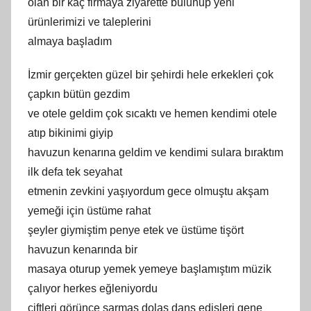
olan bir kaç firmaya ziyarette bulunup yeni
ürünlerimizi ve taleplerini
almaya başladım
İzmir gerçekten güzel bir şehirdi hele erkekleri çok
çapkın bütün gezdim
ve otele geldim çok sıcaktı ve hemen kendimi otele
atıp bikinimi giyip
havuzun kenarına geldim ve kendimi sulara bıraktım
ilk defa tek seyahat
etmenin zevkini yaşıyordum gece olmuştu akşam
yemeği için üstüme rahat
şeyler giymiştim penye etek ve üstüme tişört
havuzun kenarında bir
masaya oturup yemek yemeye başlamıştım müzik
çalıyor herkes eğleniyordu
çiftleri görünce sarmaş dolaş dans edişleri gene