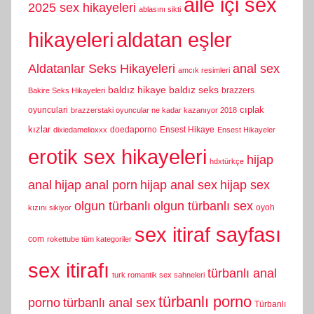
aile içi sex
2025 sex hikayeleri
ablasını sikti
hikayeleri
aldatan eşler
Aldatanlar Seks Hikayeleri
anal sex
amcık resimleri
baldız hikaye
baldız seks
brazzers
Bakire Seks Hikayeleri
cıplak
oyunculari
brazzerstaki oyuncular ne kadar kazanıyor 2018
kızlar
doedaporno
Ensest Hikaye
dixiedamelioxxx
Ensest Hikayeler
erotik sex hikayeleri
hijap
hdxtürkçe
anal
hijap anal porn
hijap anal sex
hijap sex
olgun türbanlı
olgun türbanlı sex
oyoh
kızını sikiyor
sex itiraf sayfası
com
rokettube tüm kategoriler
sex itirafı
türbanlı anal
turk romantik sex sahneleri
türbanlı porno
porno
türbanlı anal sex
Türbanlı