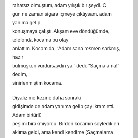
rahatsız olmuştum, adam yılışık bir şeydi. O
gün ne zaman sigara içmeye çıktıysam, adam
yanıma gelip
konuş
maya
çalıştı. Akş
am
eve döndüğümde,
telefonda kocama bu olayı
anlattım. Kocam da, “Adam sana resmen sarkmış,
hazır
bulmuşken vurdursaydın ya!” dedi. “Saçmalama!”
dedim,
sinirlenmiş
tim
kocama.
Diyaliz merkezine daha sonraki
gidişimde de adam yanıma gelip çay ikram etti.
Adam birtürlü
peşimi bırakmıyordu. Birden kocamın söyledikleri
aklıma geldi, ama kendi kendime (Saçmalama