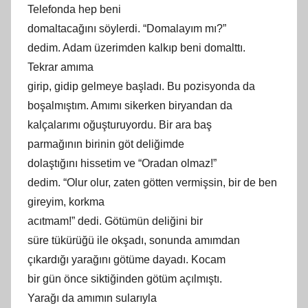
Telefonda hep beni
domaltacağını söylerdi. “Domalayım mı?”
dedim. Adam üzerimden kalkıp beni domalttı.
Tekrar
am
ıma
girip, gidip gelmeye başladı. Bu pozisyonda da
boşalmıştım. Amımı sikerken biryandan da
kalçalarımı oğuşturuyordu. Bir ara baş
parmağının birinin göt deliğimde
dolaştığını hissetim ve “Oradan olmaz!”
dedim. “Olur olur, zaten götten vermişsin, bir de ben
gireyim, korkma
ac
ıtmam!” dedi. Götümün deliğini bir
süre tükürüğü ile okşadı, sonunda
am
ımdan
çıkardığı yarağını götüme dayadı. Kocam
bir gün önce siktiğinden götüm açılmıştı.
Yarağı da
am
ımın sularıyla