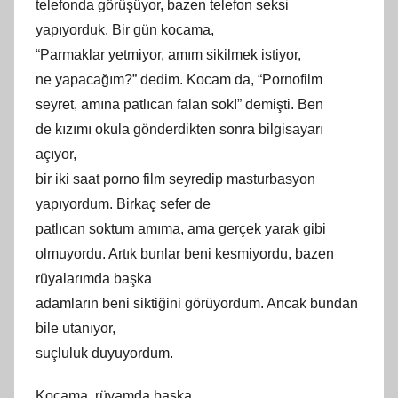
telefonda görüşüyor, bazen telefon seksi
yapıyorduk. Bir gün kocama,
“Parmaklar yetmiyor,
am
ım sikilmek istiyor,
ne yapacağım?” dedim. Kocam da, “Pornofilm
seyret,
am
ına patlıcan falan sok!” demişti. Ben
de kızımı okula gönderdikten sonra bilgisayarı
açıyor,
bir iki saat porno film seyredip masturbasyon
yapıyordum. Birkaç sefer de
patlıcan soktum
am
ıma, ama gerçek yarak gibi
olmuyordu. Artık bunlar beni kesmiyordu, bazen
rüyalarımda başka
adamların beni siktiğini görüyordum. Ancak bundan
bile utanıyor,
suçluluk duyuyordum.
Kocama, rüyamda başka