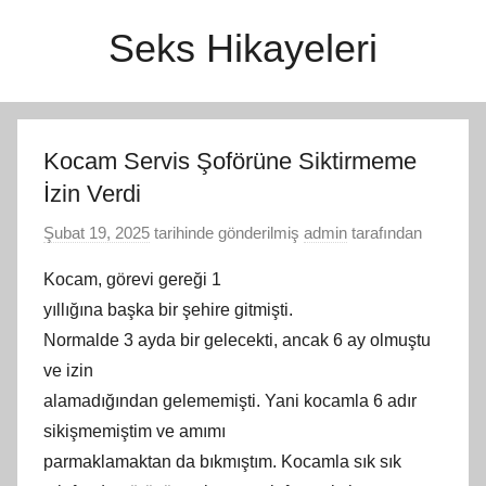
İçeriğe
Seks Hikayeleri
atla
Kocam Servis Şoförüne Siktirmeme
İzin Verdi
Şubat 19, 2025
tarihinde gönderilmiş
admin
tarafından
Kocam, görevi gereği 1
yıllığına başka bir şehire gitmişti.
Normalde 3 ayda bir gelecekti, ancak 6 ay olmuştu
ve izin
alamadığından gelememişti. Yani kocamla 6 adır
sikişmemiş
tim
ve amımı
parmaklamaktan da bıkmıştım. Kocamla sık sık