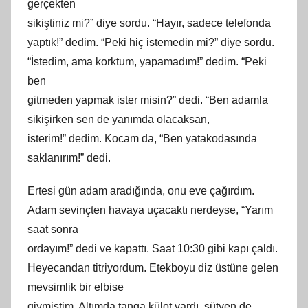
gerçekten
sikiştiniz mi?” diye sordu. “Hayır, sadece telefonda
yaptık!” dedim. “Peki hiç istemedin mi?” diye sordu.
“İstedim, ama korktum, yapamadım!” dedim. “Peki
ben
gitmeden yapmak ister misin?” dedi.
“Ben adamla
sikişirken sen de yanımda olacaksan,
isterim!” dedim. Kocam da, “Ben yatakodasında
saklanırım!” dedi.
Ertesi gün adam aradığında, onu eve çağırdım.
Adam sevinçten havaya uçacaktı nerdeyse, “Yarım
saat sonra
ordayım!” dedi ve kapattı. Saat 10:30 gibi kapı çaldı.
Heyecandan titriyordum. Etekboyu diz üstüne gelen
mevsimlik bir elbise
giymiştim. Altımda tanga külot vardı, sütyen de