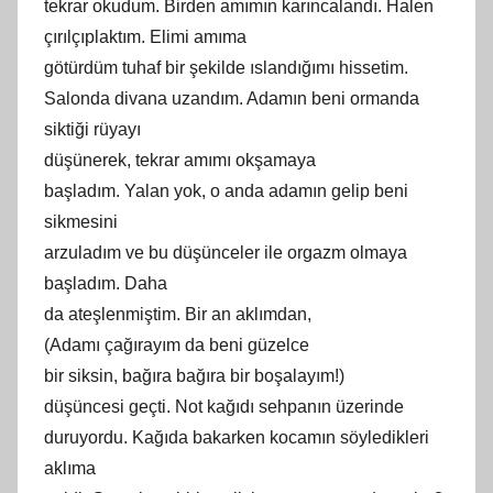
tekrar okudum. Birden
am
ımın karıncalandı. Halen
çırılçıplaktım. Elimi
am
ıma
götürdüm tuhaf bir şekilde ıslandığımı hissetim.
Salonda divana uzandım. Adamın beni ormanda
siktiği rüyayı
düşünerek, tekrar
am
ımı okşamaya
başladım. Yalan yok, o anda adamın gelip beni
sikmesini
arzuladım ve bu düşünceler ile orgazm olmaya
başladım. Daha
da ateşlenmiş
tim
. Bir an aklımdan,
(Adamı çağı
ray
ım da beni güzelce
bir siksin, bağıra bağıra bir boşalayım!)
düşüncesi geçti. Not kağıdı sehpanın üzerinde
duruyordu. Kağıda bakarken kocamın söyledikleri
aklıma