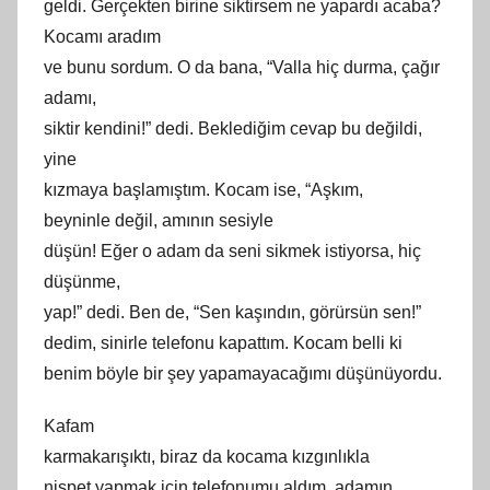
geldi. Gerçekten birine siktirsem ne yapardı acaba?
Kocamı aradım
ve bunu sordum. O da bana, “Valla hiç durma, çağır
adamı,
siktir kendini!” dedi. Beklediğim cevap bu değildi,
yine
kızmaya başlamıştım. Kocam ise, “Aşkım,
beyninle değil,
am
ının sesiyle
düşün! Eğer o adam da seni sikmek istiyorsa, hiç
düşünme,
yap!” dedi. Ben de, “Sen kaşındın, görürsün sen!”
dedim, sinirle telefonu kapattım. Kocam belli
ki
benim böyle bir şey yapamayacağımı düşünüyordu.
Kafam
karmakarışıktı, biraz da kocama kızgınlıkla
nispet yapmak için telefonumu aldım, adamın