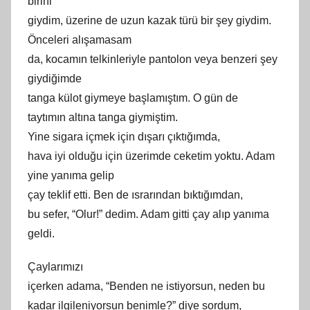
birini
giydim, üzerine de uzun kazak türü bir şey giydim.
Önceleri alışamasam
da, kocamın telkinleriyle pantolon veya benzeri şey
giydiğimde
tanga külot giymeye başlamıştım. O gün de
taytımın altına tanga giymiş
tim
.
Yine sigara içmek için dışarı çıktığımda,
hava iyi olduğu için üzerimde ceketim yoktu. Adam
yine yanıma gelip
çay teklif etti. Ben de ısrarından bıktığımdan,
bu sefer, “Olur!” dedim. Adam gitti çay alıp yanıma
geldi.
Çaylarımızı
içerken
adama
, “Benden ne istiyorsun, neden bu
kadar ilgileniyorsun benimle?” diye sordum,