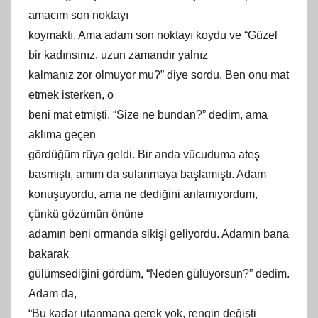
amacım son noktayı
koymaktı. Ama adam son noktayı koydu ve “Güzel
bir kadı
ns
ınız, uzun zamandır yalnız
kalmanız zor olmuyor mu?” diye sordu. Ben onu mat
etmek isterken, o
beni mat etmişti. “Size ne bundan?” dedim, ama
aklıma geçen
gördüğüm rüya geldi. Bir anda vücuduma ateş
basmıştı,
am
ım da sulanmaya başlamıştı. Adam
konuşuyordu, ama ne dediğini anlamıyordum,
çünkü gözümün önüne
adamın beni ormanda sikişi geliyordu. Adamın bana
bakarak
gülümsediğini gördüm, “Neden gülüyorsun?” dedim.
Adam da,
“Bu kadar utanmana gerek yok, rengin değişti