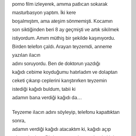
porno film izleyerek,
am
ıma patlıcan sokarak
masturbasyon yaptım. İ
ki
kere
boşalmıştım, ama ateşim sönmemişti. Kocamın
son siktiğinden beri 8 ay geçmişti ve artık
sikilmek
istiyordum. Amım müthiş bir şekilde kaşınıyordu.
Birden telefon çaldı. Arayan teyzemdi, anneme
yazılan ilacın
adını soruyordu. Ben de doktorun yazdığı
kağıdı cebime koyduğumu hatırladım ve dolaptan
ceketi çıkarıp ceplerini karıştırırken teyzemin
istediği kağıdı buldum, tabii
ki
adamın bana verdiği kağıdı da…
Teyzeme ilacın adını söyleyip, telefonu kapattıktan
sonra,
adamın verdiği kağıdı atacaktım
ki
, kağıdı açıp