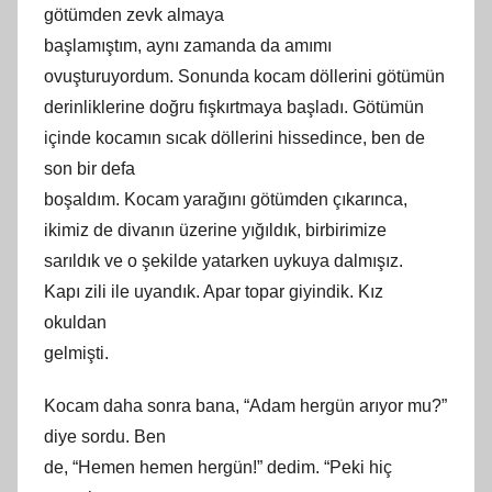
götümden zevk almaya
başlamıştım, aynı zamanda da amımı
ovuşturuyordum. Sonunda kocam döllerini götümün
derinliklerine doğ
ru
fışkırtmaya başladı. Götümün
içinde kocamın sıcak döllerini hissedince, ben de
son bir defa
boşaldım. Kocam yarağını götümden çıkarınca,
ikimiz de divanın üzerine yığıldık, birbirimize
sarıldık ve o şekilde yatarken uykuya dalmışız.
Kapı zili ile uyandık. Apar topar giyindik. Kız
okuldan
gelmişti.
Kocam daha sonra bana, “Adam hergün arıyor mu?”
diye sordu. Ben
de, “Hemen hemen hergün!” dedim. “Peki hiç