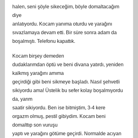
halen, seni şöyle sikeceğim, böyle domaltacağım
diye
anlatıyordu. Kocam yanıma oturdu ve yarağını
sıvazlamaya devam etti. Bir süre sonra adam da
boşalmıştı. Telefonu kapattık.
Kocam birşey demeden
dudaklarımdan öptü ve beni divana yatırdı, yeniden
kalkmış yarağını
am
ıma
geçirdiği gibi beni sikmeye başladı. Nasıl şehvetli
sikiyordu ama! Üstelik bu sefer kolay boşalmıyordu
da, yarım
saatir sikiyordu. Ben ise bitmiş
tim
, 3-4 kere
orgazm olmuş, pestil gibiydim. Kocam beni
domalttıp son vuruşu
yaptı ve yarağını götüme geçirdi. Normalde
ac
ıyan