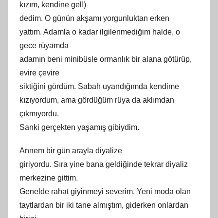
kızım, kendine gel!)
dedim. O günün akş
am
ı yorgunluktan erken
yattım. Adamla o kadar ilgilenmediğim halde, o
gece rüyamda
adamın beni minibüsle ormanlık bir alana götürüp,
evire çevire
siktiğini gördüm. Sabah uyandığımda kendime
kızıyordum, ama gördüğüm rüya da aklımdan
çıkmıyordu.
Sanki gerçekten yaşamış
gibiydim
.
Annem bir gün arayla diyalize
giriyordu. Sıra yine bana geldiğinde tekrar diyaliz
merkezine gittim.
Genelde rahat giyinmeyi severim.
Yeni moda olan
taytlardan bir iki tane almıştım, giderken onlardan