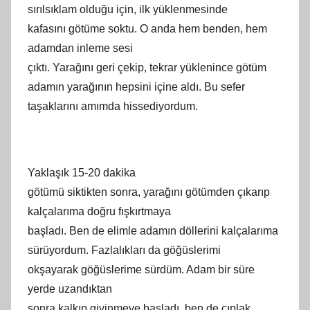
sırılsıklam olduğu için, ilk yüklenmesinde
kafasını götüme soktu. O anda hem benden, hem
adamdan inleme sesi
çıktı. Yarağını geri çekip, tekrar yüklenince götüm
adamın yarağının hepsini içine aldı. Bu sefer
taşaklarını
am
ımda hissediyordum.
Yaklaşık 15-20 dakika
götümü siktikten sonra, yarağını götümden çıkarıp
kalçalarıma doğ
ru
fışkırtmaya
başladı. Ben de elimle adamın döllerini kalçalarıma
sürüyordum.
Fazlal
ıkları da göğüslerimi
okşayarak göğüslerime sürdüm. Adam bir süre
yerde uzandıktan
sonra kalkıp giyinmeye başladı, ben de çıplak