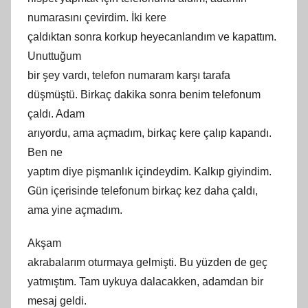
numarasını
çevirdim
. İ
ki
kere
çaldıktan sonra korkup heyecanlandım ve kapattım.
Unuttuğum
bir şey vardı, telefon numaram karşı tarafa
düşmüştü. Birkaç dakika sonra benim telefonum
çaldı. Adam
arıyordu, ama açmadım, birkaç kere çalıp kapandı.
Ben ne
yaptım diye pişmanlık içindeydim. Kalkıp
giyindim
.
Gün içerisinde telefonum birkaç kez daha çaldı,
ama yine açmadım.
Akş
am
akrabalarım oturmaya gelmişti. Bu yüzden de geç
yatmıştım. Tam uykuya dalacakken, adamdan bir
mesaj geldi.