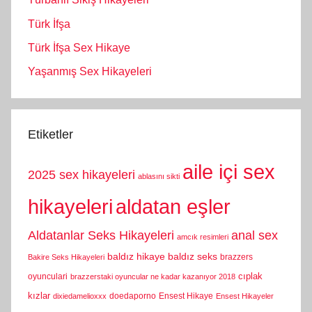
Türk İfşa
Türk İfşa Sex Hikaye
Yaşanmış Sex Hikayeleri
Etiketler
aile içi sex
2025 sex hikayeleri
ablasını sikti
hikayeleri
aldatan eşler
Aldatanlar Seks Hikayeleri
anal sex
amcık resimleri
baldız hikaye
baldız seks
brazzers
Bakire Seks Hikayeleri
cıplak
oyunculari
brazzerstaki oyuncular ne kadar kazanıyor 2018
kızlar
doedaporno
Ensest Hikaye
dixiedamelioxxx
Ensest Hikayeler