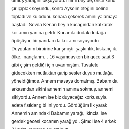
olmuş yarağını okşuyordu. Hilmi bey de, önce kendi
çırılçıplak soyundu, sonra Ayselin eteğini beline
topladı ve külodunu kenara çekerek amını yalamaya
başladı. Sevda Kenan beyin kucağından kalkarak
kocamın yanına geldi. Kocamla dudak dudağa
öpüşüyor, bir yandan da kocamı soyuyordu.
Duygularım birbirine karışmıştı, şaşkınlık, kıskançlık,
öfke, inançlarım… 16 yaşımdayken bir gece saat 3
gibi çişim geldiği için uyanmıştım. Tuvalete
gidecekken mutfaktan garip sesler duyup mutfağa
yöneldiğimde, Annem masaya domalmış, Babam da
arkasından sikini annemin amına sokmuş, annemi
sikiyordu, Annem ise biz duyacağız korkusuyla
adeta fısıldar gibi inliyordu. Gördüğüm ilk yarak
Annemin amındaki Babamın yarağı, ikincisi ise
gerdek gecesi kocamın yarağıydı. Şimdi ise 4 erkek