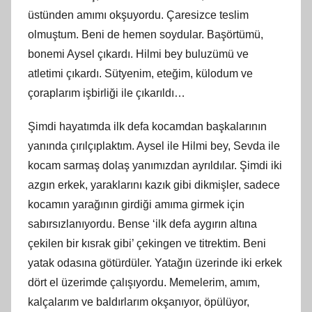
üstünden amımı okşuyordu. Çaresizce teslim
olmuştum. Beni de hemen soydular. Başörtümü,
bonemi Aysel çıkardı. Hilmi bey buluzümü ve
atletimi çıkardı. Sütyenim, eteğim, külodum ve
çoraplarım işbirliği ile çıkarıldı…
Şimdi hayatımda ilk defa kocamdan başkalarının
yanında çırılçıplaktım. Aysel ile Hilmi bey, Sevda ile
kocam sarmaş dolaş yanımızdan ayrıldılar. Şimdi iki
azgın erkek, yaraklarını kazık gibi dikmişler, sadece
kocamın yarağının girdiği amıma girmek için
sabırsızlanıyordu. Bense ‘ilk defa aygırın altına
çekilen bir kısrak gibi’ çekingen ve titrektim. Beni
yatak odasına götürdüler. Yatağın üzerinde iki erkek
dört el üzerimde çalışıyordu. Memelerim, amım,
kalçalarım ve baldırlarım okşanıyor, öpülüyor,