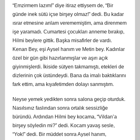
“Emzirmem lazım!” diye itiraz ettiysem de, “Bir
günde inek sütü içse birşey olmaz!” dedi. Bu kadar
ısrar etmesine anlam verememiştim, ama direnmem
işe yaramadı. Cumartesi çocukları anneme bırakıp,
Hilmi beylere gittik. Başka misafirler de vardı.
Kenan Bey, eşi Aysel hanım ve Metin bey. Kadınlar
özel bir gün gibi hazırlanmışlar ve aşırı açık
giyinmişlerdi. İkiside sütyen takmamıştı, etekleri de
dizlerinin çok üstündeydi. Bana da imalı baktıklarını
fark ettim, ama kıyafetimden dolayı sanmıştım.
Neyse yemek yedikten sonra salona geçip oturduk.
Nasılsınız faslından sonra ortalık sessizliğe
büründü. Ardından Hilmi bey kocama, “Vildan’a
birşey söyledin mi?” dedi. Kocam yavaş sesle,
“Yok!” dedi. Bir müddet sonra Aysel hanım,