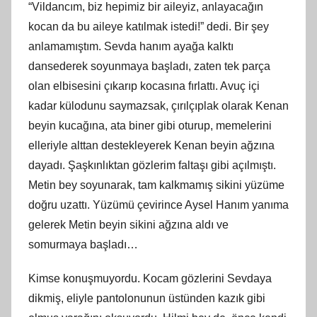
“Vildancım, biz hepimiz bir aileyiz, anlayacağın
kocan da bu aileye katılmak istedi!” dedi. Bir şey
anlamamıştım. Sevda hanım ayağa kalktı
dansederek soyunmaya başladı, zaten tek parça
olan elbisesini çıkarıp kocasına fırlattı. Avuç içi
kadar külodunu saymazsak, çırılçıplak olarak Kenan
beyin kucağına, ata biner gibi oturup, memelerini
elleriyle alttan destekleyerek Kenan beyin ağzına
dayadı. Şaşkınlıktan gözlerim faltaşı gibi açılmıştı.
Metin bey soyunarak, tam kalkmamış sikini yüzüme
doğru uzattı. Yüzümü çevirince Aysel Hanım yanıma
gelerek Metin beyin sikini ağzına aldı ve
somurmaya başladı…
Kimse konuşmuyordu. Kocam gözlerini Sevdaya
dikmiş, eliyle pantolonunun üstünden kazık gibi