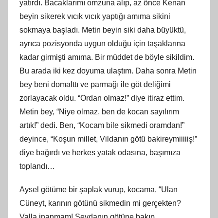
yatırdı. Bacaklarımı omzuna alıp, az önce Kenan
beyin sikerek vıcık vıcık yaptığı amıma sikini
sokmaya başladı. Metin beyin siki daha büyüktü,
ayrıca pozisyonda uygun olduğu için taşaklarına
kadar girmişti amıma. Bir müddet de böyle sikildim.
Bu arada iki kez doyuma ulaştım. Daha sonra Metin
bey beni domalttı ve parmağı ile göt deliğimi
zorlayacak oldu. “Ordan olmaz!” diye itiraz ettim.
Metin bey, “Niye olmaz, ben de kocan sayılırım
artık!” dedi. Ben, “Kocam bile sikmedi oramdan!”
deyince, “Koşun millet, Vildanın götü bakireymiiiiiş!”
diye bağırdı ve herkes yatak odasına, başımıza
toplandı…
Aysel götüme bir şaplak vurup, kocama, “Ulan
Cüneyt, karının götünü sikmedin mi gerçekten?
Valla inanmam! Sevdanın götüne bakıp