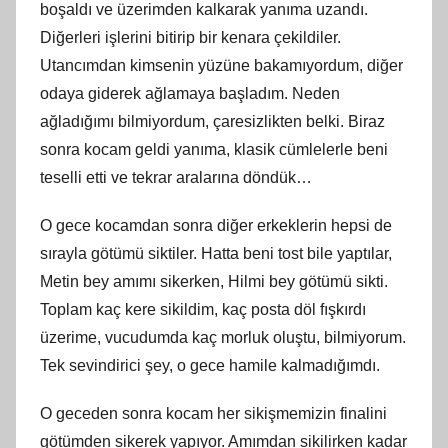
boşaldı ve üzerimden kalkarak yanıma uzandı.
Diğerleri işlerini bitirip bir kenara çekildiler.
Utancımdan kimsenin yüzüne bakamıyordum, diğer
odaya giderek ağlamaya başladım. Neden
ağladığımı bilmiyordum, çaresizlikten belki. Biraz
sonra kocam geldi yanıma, klasik cümlelerle beni
teselli etti ve tekrar aralarına döndük…
O gece kocamdan sonra diğer erkeklerin hepsi de
sırayla götümü siktiler. Hatta beni tost bile yaptılar,
Metin bey amımı sikerken, Hilmi bey götümü sikti.
Toplam kaç kere sikildim, kaç posta döl fışkırdı
üzerime, vucudumda kaç morluk oluştu, bilmiyorum.
Tek sevindirici şey, o gece hamile kalmadığımdı.
O geceden sonra kocam her sikişmemizin finalini
götümden sikerek yapıyor. Amımdan sikilirken kadar