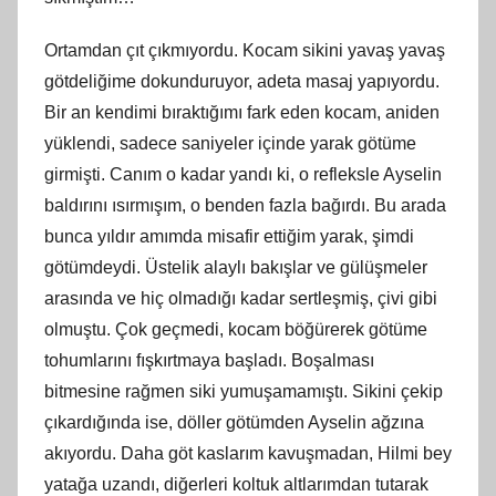
Ortamdan çıt çıkmıyordu. Kocam sikini yavaş yavaş
götdeliğime dokunduruyor, adeta masaj yapıyordu.
Bir an kendimi bıraktığımı fark eden kocam, aniden
yüklendi, sadece saniyeler içinde yarak götüme
girmişti. Canım o kadar yandı ki, o refleksle Ayselin
baldırını ısırmışım, o benden fazla bağırdı. Bu arada
bunca yıldır amımda misafir ettiğim yarak, şimdi
götümdeydi. Üstelik alaylı bakışlar ve gülüşmeler
arasında ve hiç olmadığı kadar sertleşmiş, çivi gibi
olmuştu. Çok geçmedi, kocam böğürerek götüme
tohumlarını fışkırtmaya başladı. Boşalması
bitmesine rağmen siki yumuşamamıştı. Sikini çekip
çıkardığında ise, döller götümden Ayselin ağzına
akıyordu. Daha göt kaslarım kavuşmadan, Hilmi bey
yatağa uzandı, diğerleri koltuk altlarımdan tutarak