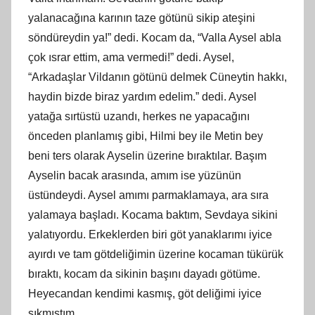
yalanacağına karının taze götünü sikip ateşini
söndüreydin ya!” dedi. Kocam da, “Valla Aysel abla
çok ısrar ettim, ama vermedi!” dedi. Aysel,
“Arkadaşlar Vildanın götünü delmek Cüneytin hakkı,
haydin bizde biraz yardım edelim.” dedi. Aysel
yatağa sırtüstü uzandı, herkes ne yapacağını
önceden planlamış gibi, Hilmi bey ile Metin bey
beni ters olarak Ayselin üzerine bıraktılar. Başım
Ayselin bacak arasında, amım ise yüzünün
üstündeydi. Aysel amımı parmaklamaya, ara sıra
yalamaya başladı. Kocama baktım, Sevdaya sikini
yalatıyordu. Erkeklerden biri göt yanaklarımı iyice
ayırdı ve tam götdeliğimin üzerine kocaman tükürük
bıraktı, kocam da sikinin başını dayadı götüme.
Heyecandan kendimi kasmış, göt deliğimi iyice
sıkmıştım…