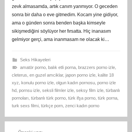
zevk almasamda, artık canım yanmıyor. O geceden
sonra bir daha o eve gitmedim. Kocam yine gidiyor,
ama o günden sonra benden başka kimseyle
sikişmediğini söylüyor her fırsatta. Hiç inanasım
gelmiyor gerçi, ama inanmasam ne olacak ki…
Seks Hikayeleri
amatör porno
,
balık etli porna
,
brazzers porno izle
,
cleterus
,
en guzel amciklar
,
japon porno izle
,
kalite 18
xyz
,
konulu porno izle
,
olgun kadın pornosu
,
porno izle
hd
,
pornsu izle
,
seksli filmler izle
,
seksy film izle
,
türbanlı
pornoları
,
türbanlı türk porno
,
türk ifşa porno
,
türk porna
,
turk sexs filmi
,
türkçe porn
,
zenci kadın porno
Yazı