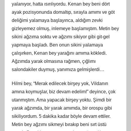
yalanıyor, hatta ısırılıyordu. Kenan bey beni dört
ayak pozisyonunda domaltıp, sırayla amımı ve göt
deliğimi yalamaya başlayınca, aldığım zevki
gizleyemez olmuş, inlemeye başlamıştım. Metin bey
sikini ağzıma soktu ve ağzımı sikiyor gibi git-gel
yapmaya başladı. Ben onun sikini yalamaya
çalışırken, Kenan bey yarağını amıma kökledi.
Ağzımda yarak olmasına rağmen, çığlımı
salondakiler duymuş, yanımıza gelmişlerdi…
Hilmi bey, “Merak edilecek birşey yok, Vildanın
amına koymuşlar, biz devam edelim!” deyince, çok
utanmıştım. Ama yapacak birşey yoktu. Şimdi bir
yarak ağzımda, bir yarak amımda, bir orospu gibi
sikiliyordum. 5 dakika kadar böyle devam ettiler.
Metin bey ağzımı sikmeyi bırakıp beni sırt üstü