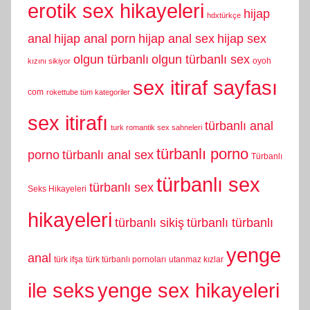
erotik sex hikayeleri
hijap
hdxtürkçe
anal
hijap anal porn
hijap anal sex
hijap sex
olgun türbanlı
olgun türbanlı sex
oyoh
kızını sikiyor
sex itiraf sayfası
com
rokettube tüm kategoriler
sex itirafı
türbanlı anal
turk romantik sex sahneleri
türbanlı porno
porno
türbanlı anal sex
Türbanlı
türbanlı sex
türbanlı sex
Seks Hikayeleri
hikayeleri
türbanlı sikiş
türbanlı türbanlı
yenge
anal
türk ifşa
türk türbanlı pornoları
utanmaz kızlar
yenge sex hikayeleri
ile seks