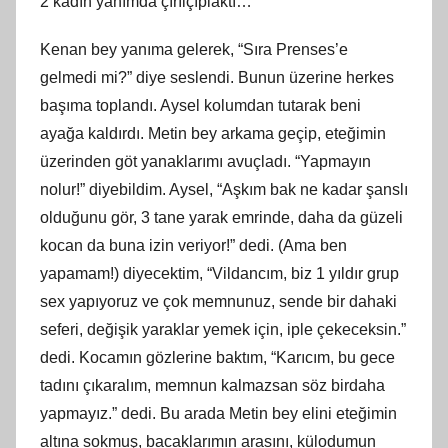
2 kadın yanımda çırılçıplaktı…
Kenan bey yanıma gelerek, “Sıra Prenses’e
gelmedi mi?” diye seslendi. Bunun üzerine herkes
başıma toplandı. Aysel kolumdan tutarak beni
ayağa kaldırdı. Metin bey arkama geçip, eteğimin
üzerinden göt yanaklarımı avuçladı. “Yapmayın
nolur!” diyebildim. Aysel, “Aşkım bak ne kadar şanslı
olduğunu gör, 3 tane yarak emrinde, daha da güzeli
kocan da buna izin veriyor!” dedi. (Ama ben
yapamam!) diyecektim, “Vildancım, biz 1 yıldır grup
sex yapıyoruz ve çok memnunuz, sende bir dahaki
seferi, değişik yaraklar yemek için, iple çekeceksin.”
dedi. Kocamın gözlerine baktım, “Karıcım, bu gece
tadını çıkaralım, memnun kalmazsan söz birdaha
yapmayız.” dedi. Bu arada Metin bey elini eteğimin
altına sokmuş, bacaklarımın arasını, külodumun