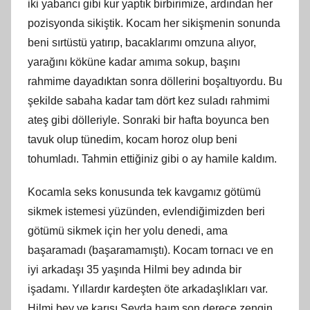
iki yabancı gibi kur yaptık birbirimize, ardından her
pozisyonda sikiştik. Kocam her sikişmenin sonunda
beni sırtüstü yatırıp, bacaklarımı omzuna alıyor,
yarağını köküne kadar amıma sokup, başını
rahmime dayadıktan sonra döllerini boşaltıyordu. Bu
şekilde sabaha kadar tam dört kez suladı rahmimi
ateş gibi dölleriyle. Sonraki bir hafta boyunca ben
tavuk olup tünedim, kocam horoz olup beni
tohumladı. Tahmin ettiğiniz gibi o ay hamile kaldım.
Kocamla seks konusunda tek kavgamız götümü
sikmek istemesi yüzünden, evlendiğimizden beri
götümü sikmek için her yolu denedi, ama
başaramadı (başaramamıştı). Kocam tornacı ve en
iyi arkadaşı 35 yaşında Hilmi bey adında bir
işadamı. Yıllardır kardeşten öte arkadaşlıkları var.
Hilmi bey ve karısı Sevda haım son derece zengin,