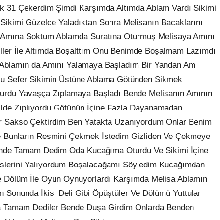
 31 Çekerdim Şimdi Karşımda Altımda Ablam Vardı Sikimi
Sikimi Güzelce Yaladıktan Sonra Melisanın Bacaklarını
el Amına Soktum Ablamda Suratına Oturmuş Melisaya Amını
Geller İle Altımda Boşalttım Onu Benimde Boşalmam Lazımdı
 Ablamın da Amını Yalamaya Başladım Bir Yandan Am
Bu Sefer Sikimin Üstüne Ablama Götünden Sikmek
Oturdu Yavaşça Zıplamaya Başladı Bende Melisanın Amının
lde Zıplıyordu Götünün İçine Fazla Dayanamadan
ir Sakso Çektirdim Ben Yatakta Uzanıyordum Onlar Benim
de Bunların Resmini Çekmek İstedim Gizliden Ve Çekmeye
ende Tamam Dedim Oda Kucağıma Oturdu Ve Sikimi İçine
ğüslerini Yalıyordum Boşalacağamı Söyledim Kucağımdan
Ve Dölüm İle Oyun Oynuyorlardı Karşımda Melisa Ablamın
Sonunda İkisi Deli Gibi Öpüştüler Ve Dölümü Yuttular
a Tamam Dediler Bende Duşa Girdim Onlarda Benden