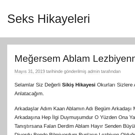
İçeriğe
atla
Seks Hikayeleri
Meğersem Ablam Lezbiyenm
Mayıs 31, 2019
tarihinde gönderilmiş
admin
tarafından
Selamlar Siz Değerli
Sikiş Hikayesi
Okurları Sizlere
Anlatacağım.
Arkadaşlar Adım Kaan Ablamın Adı Begüm Arkadaşı M
Arkadaşına Hep İlgi Duymuşumdur O Yüzden Ona Yak
Tanıştırsana Falan Derdim Ablam Hayır Senden Büyü
Diyordu Bende Bilmiyordum Bunların Lezbiyen Oldu