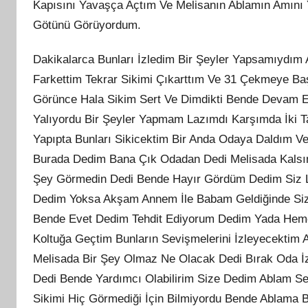
Kapısını Yavaşça Açtım Ve Melisanın Ablamın Amın
Götünü Görüyordum.
Dakikalarca Bunları İzledim Bir Şeyler Yapsamıydı
Farkettim Tekrar Sikimi Çıkarttım Ve 31 Çekmeye Ba
Görünce Hala Sikim Sert Ve Dimdikti Bende Devam E
Yalıyordu Bir Şeyler Yapmam Lazımdı Karşımda İki 
Yapıpta Bunları Sikicektim Bir Anda Odaya Daldım V
Burada Dedim Bana Çık Odadan Dedi Melisada Kalsın 
Şey Görmedin Dedi Bende Hayır Gördüm Dedim Siz L
Dedim Yoksa Akşam Annem İle Babam Geldiğinde Sizi
Bende Evet Dedim Tehdit Ediyorum Dedim Yada Hem
Koltuğa Geçtim Bunların Sevişmelerini İzleyecektim
Melisada Bir Şey Olmaz Ne Olacak Dedi Bırak Oda İz
Dedi Bende Yardımcı Olabilirim Size Dedim Ablam S
Sikimi Hiç Görmediği İçin Bilmiyordu Bende Ablama 