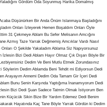
ı Yaladığını Gördüm Oda Soyunmuş Harika Domalmış
m Acaba Düşünürken Bir Anda Önüm Islanmaya Başladığını
şladım Onları İzleyerek Hemen Boşaldım Onları Öyle
ttim 31 Çekmeye Ablam Bu Sefer Melisanın Amcığını
Tane Azmış Taze Yarrak Değmemiş Amcıklar Vardı Nasıl
e Onları O Şekilde Yakaladım Ablama Siz Napıyorsunuz
İzlesin Bizi Dedi Ablam Hayır Olmaz Çık Dışarı Böyle Bir
ezbiyensiniz Dedim Ve Beni Mutlu Etmek Zorundasınız
 Söylerim Dedim Ablamda Beni Tehdit mi Ediyorsun Dedi
en Arayayım Annemi Dedim Oda Tamam Gir İçeri Dedi
 Ablam Bunu Senin Karşında Yaptığıma İnanamıyorum Dedi
lesin Bizi Dedi Şuan Sadece Tatmin Olmak İstiyorum Ben
enin Küçücük Sikin Bize Bir Yardım Edemez Dedi Benim
Bakarak Hayatında Kaç Tane Böyle Yarrak Gördün ki Dedim