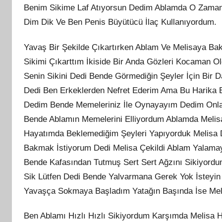
Benim Sikime Laf Atıyorsun Dedim Ablamda O Zama
Dim Dik Ve Ben Penis Büyütücü İlaç Kullanıyordum.
Yavaş Bir Şekilde Çıkartırken Ablam Ve Melisaya B
Sikimi Çıkarttım İkiside Bir Anda Gözleri Kocaman 
Senin Sikini Dedi Bende Görmediğin Şeyler İçin Bi
Dedi Ben Erkeklerden Nefret Ederim Ama Bu Harika B
Dedim Bende Memeleriniz İle Oynayayım Dedim Onlard
Bende Ablamın Memelerini Elliyordum Ablamda Melisa
Hayatımda Beklemediğim Şeyleri Yapıyorduk Melisa De
Bakmak İstiyorum Dedi Melisa Çekildi Ablam Yalamaya
Bende Kafasından Tutmuş Sert Sert Ağzını Sikiyordu
Sik Lütfen Dedi Bende Yalvarmana Gerek Yok İsteyin 
Yavaşça Sokmaya Başladım Yatağın Başında İse Mel
Ben Ablamı Hızlı Hızlı Sikiyordum Karşımda Melisa H