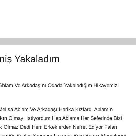
iş Yakaladım
 Ablam Ve Arkadaşını Odada Yakaladığım Hikayemizi
elisa Ablam Ve Arkadaşı Harika Kızlardı Ablamın
ın Olmayı İstiyordum Hep Ablama Her Seferinde Bizi
k Olmaz Dedi Hem Erkeklerden Nefret Ediyor Falan
ğunu Bir Şeyler Yapmam Lazımdı Bem Beyaz Memelerini