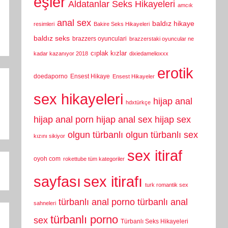
eşler
Aldatanlar Seks Hikayeleri
amcık
anal sex
baldız hikaye
resimleri
Bakire Seks Hikayeleri
baldız seks
brazzers oyunculari
brazzerstaki oyuncular ne
cıplak kızlar
kadar kazanıyor 2018
dixiedamelioxxx
erotik
doedaporno
Ensest Hikaye
Ensest Hikayeler
sex hikayeleri
hijap anal
hdxtürkçe
hijap anal porn
hijap anal sex
hijap sex
olgun türbanlı
olgun türbanlı sex
kızını sikiyor
sex itiraf
oyoh com
rokettube tüm kategoriler
sayfası
sex itirafı
turk romantik sex
türbanlı anal porno
türbanlı anal
sahneleri
türbanlı porno
sex
Türbanlı Seks Hikayeleri