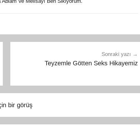
 Ablam Ve Melisayı Ben Sikiyorum.
Sonraki yazı
Teyzemle Götten Seks Hikayemiz
için bir görüş