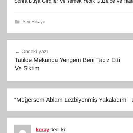
Sonra Duşa Girdiler Ve Yemek Yedik Güzelce Ve Hala
Sex Hikaye
Yazı
Önceki yazı
gezinmesi
Tatilde Mekanda Yengem Beni Taciz Etti
Ve Siktim
“
Meğersem Ablam Lezbiyenmiş Yakaladım
” 
koray
dedi ki: