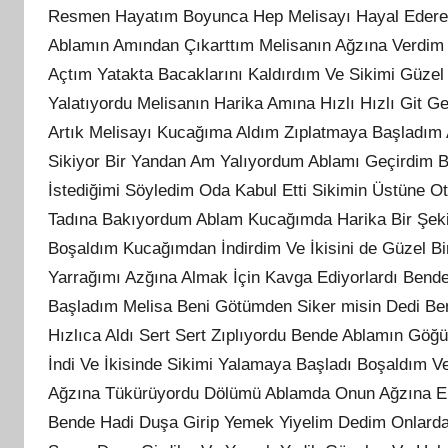
Resmen Hayatım Boyunca Hep Melisayı Hayal Ederek
Ablamın Amından Çıkarttım Melisanın Ağzına Verdim 
Açtım Yatakta Bacaklarını Kaldırdım Ve Sikimi Güz
Yalatıyordu Melisanın Harika Amına Hızlı Hızlı Git 
Artık Melisayı Kucağıma Aldım Zıplatmaya Başladım
Sikiyor Bir Yandan Am Yalıyordum Ablamı Geçirdim 
İstediğimi Söyledim Oda Kabul Etti Sikimin Üstüne 
Tadına Bakıyordum Ablam Kucağımda Harika Bir Şeki
Boşaldım Kucağımdan İndirdim Ve İkisini de Güzel B
Yarrağımı Azğına Almak İçin Kavga Ediyorlardı Ben
Başladım Melisa Beni Götümden Siker misin Dedi B
Hızlıca Aldı Sert Sert Zıplıyordu Bende Ablamın Gö
İndi Ve İkisinde Sikimi Yalamaya Başladı Boşaldım 
Ağzına Tükürüyordu Dölümü Ablamda Onun Ağzına En 
Bende Hadi Duşa Girip Yemek Yiyelim Dedim Onlard