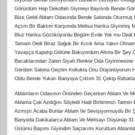
Görürdüm Hep Dekolteli Giymeyi Bayılırdı Bende G
Bize Geldi Ablam Odasında Bende Salonda Oturmuş Fi
Açtım Bir Baktım Karşımda Melisa Harika Giyinmiş M
Bluz Harika Gözüküyordu Begüm Evde Yok mu Dedi 
Tamam Dedi Biraz Soğuk Bir Kızdı Ama Yakın Olmam
Yavaşça Kapatıp Götüne Bakıyordum Altına Bir Şey Gi
Bacaklarından Zaten Siyah Renkte Oda Giyinmesine
Gördüm Salona Geçtim Koltukta Onu Düşünüyorum H
Oldu Bende Yukarı Banyoya Çıktım 31 Çekip Rahatla
Ablamların Odasının Önünden Geçerken Ablam Ve Mel
Ablama Çok Azdığını Söyledi Hadi Birbirimizi Tatmi
Azmıştı Acaba Bunlar Ablam İle Sevişiyormuydu Bir
Banyoda Dakikalarca Ablam Ve Melisayı Düşünüp 3
Üstümü Başımı Giyindim Saçlarımı Kuruttum Ablaml