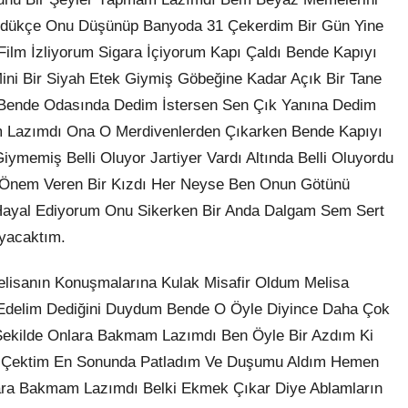
ördükçe Onu Düşünüp Banyoda 31 Çekerdim Bir Gün Yine
lm İzliyorum Sigara İçiyorum Kapı Çaldı Bende Kapıyı
ini Bir Siyah Etek Giymiş Göbeğine Kadar Açık Bir Tane
Bende Odasında Dedim İstersen Sen Çık Yanına Dedim
 Lazımdı Ona O Merdivenlerden Çıkarken Bende Kapıyı
ymemiş Belli Oluyor Jartiyer Vardı Altında Belli Oluyordu
 Önem Veren Bir Kızdı Her Neyse Ben Onun Götünü
ayal Ediyorum Onu Sikerken Bir Anda Dalgam Sem Sert
yacaktım.
isanın Konuşmalarına Kulak Misafir Oldum Melisa
n Edelim Dediğini Duydum Bende O Öyle Diyince Daha Çok
 Şekilde Onlara Bakmam Lazımdı Ben Öyle Bir Azdım Ki
1 Çektim En Sonunda Patladım Ve Duşumu Aldım Hemen
ara Bakmam Lazımdı Belki Ekmek Çıkar Diye Ablamların