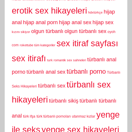
erotik sex hikayeleri
hijap
hdxtürkçe
anal
hijap anal porn
hijap anal sex
hijap sex
olgun türbanlı
olgun türbanlı sex
oyoh
kızını sikiyor
sex itiraf sayfası
com
rokettube tüm kategoriler
sex itirafı
türbanlı anal
turk romantik sex sahneleri
türbanlı porno
porno
türbanlı anal sex
Türbanlı
türbanlı sex
türbanlı sex
Seks Hikayeleri
hikayeleri
türbanlı sikiş
türbanlı türbanlı
yenge
anal
türk ifşa
türk türbanlı pornoları
utanmaz kızlar
yenge sex hikayeleri
ile seks