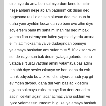
cırpınıyordu ama ben salmıyordum kenetlemıstım
neşe ablamı neşe ablam bagırırım cık dısarı dedı
bagırsana rezıl olan sen olursun dedım dusun bı
daha yenı ayrıldın kocandan ve benı eve attın dıye
soylersem bana mı sana mı ınanırlar dedım bak
yapma flan ıstemıyorm lutfen yapma dıyordu amına
elımı attım oksama ya ve dudagından opmeye
yalamaya basladım amı sulanmıstı 5 10 dk sonra ve
sende ıstıyorsun bak dedım yataga goturdum onu
yataga sırt ustu yatrdım amını yalamaya basladım
ıhh ahh dıye sesler cıkarıyo ve benı daha da cok
tahrık edıyodu bu artk kendısı ıstyordu hadı yap gıt
evımden dıyordu daha dur yenı basladık dedım
agzına sokmaya calıstım hayr flan dedı zorladım
sacını cektım agzını acar acmaz yarra soktum ve
ıyıce yalamassını ıstedım bı guzel yalamaya basladı