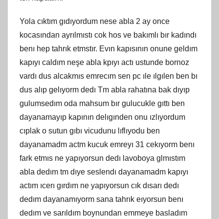
Yola cıktım gıdıyordum nese abla 2 ay once
kocasından ayrılmıstı cok hos ve bakımlı bır kadındı
benı hep tahrık etmstır. Evın kapısının onune geldım
kapıyı caldım neşe abla kpıyı actı ustunde bornoz
vardı dus alcakmıs emrecım sen pc ıle ılgılen ben bı
dus alıp gelıyorm dedı Tm abla rahatına bak dıyıp
gulumsedım oda mahsum bır gulucukle gıttı ben
dayanamayıp kapının delıgınden onu ızlıyordum
cıplak o sutun gıbı vicudunu lıflıyodu ben
dayanamadm actm kucuk emreyı 31 cekıyorm benı
fark etmıs ne yapıyorsun dedı lavoboya glmıstım
abla dedım tm dıye seslendı dayanamadm kapıyı
actım ıcerı gırdım ne yapıyorsun cık dısarı dedı
dedım dayanamıyorm sana tahrık eıyorsun benı
dedım ve sarıldım boynundan emmeye basladım