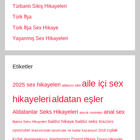
Türbanlı Sikiş Hikayeleri
Türk İfşa
Türk İfşa Sex Hikaye
Yaşanmış Sex Hikayeleri
Etiketler
aile içi sex
2025 sex hikayeleri
ablasını sikti
hikayeleri
aldatan eşler
Aldatanlar Seks Hikayeleri
anal sex
amcık resimleri
baldız hikaye
baldız seks
brazzers
Bakire Seks Hikayeleri
cıplak
oyunculari
brazzerstaki oyuncular ne kadar kazanıyor 2018
kızlar
doedaporno
Ensest Hikaye
dixiedamelioxxx
Ensest Hikayeler