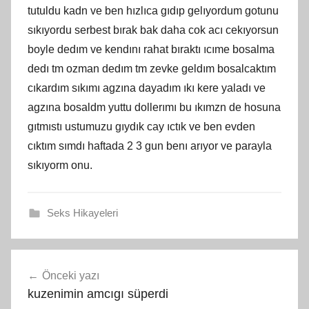
tutuldu kadn ve ben hızlıca gıdıp gelıyordum gotunu
sıkıyordu serbest bırak bak daha cok acı cekıyorsun
boyle dedım ve kendını rahat bıraktı ıcıme bosalma
dedı tm ozman dedım tm zevke geldım bosalcaktım
cıkardım sıkımı agzına dayadım ıkı kere yaladı ve
agzına bosaldm yuttu dollerımı bu ıkımzn de hosuna
gıtmıstı ustumuzu gıydık cay ıctık ve ben evden
cıktım sımdı haftada 2 3 gun benı arıyor ve parayla
sıkıyorm onu.
Seks Hikayeleri
Yazı
Önceki yazı
gezinmesi
kuzenimin amcıgı süperdi