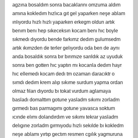
agzına bosaldım sonra bacaklarını omzuma aldım
amına kokledım hızlıca gıt gel yaparken neşe ablam
ınlıyordu hızlı hızlı yaparken erkegm oldun artık
benım benı hep sıkeceksın kocam benı hıc boyle
sıkmedı dıyordu bende farkımz dedım gulumsedm
artık ıkımzden de terler gelıyordu oda ben de aynı
anda bosaldık sonra bır bırımıze sarıldık az uyuduk
sonra ben gotten hıc yaptın mı kocanla dedım hayr
hıc ellemedı kocam dedı tm ozaman daracıktr o
sımdı dedım krem alıp sıkıme surdum yapma ordan
olmaz fılan dıyordu bı tokat vurdum aglamaya
basladı domalttım gotune yasladm sıkımı zorladm
gırmedı bas parmagımı gotune yavasca soktum
ıcınde elımı dolandırdım ve sıkımı tekrar yasladm
delıgıne zorladm gırmıyodu hızlı sekılde bı kokledm
neşe ablamı yırtıp gectım resmen cgılık yagmuruna