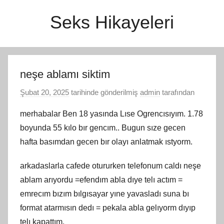
İçeriğe
Seks Hikayeleri
atla
neşe ablamı siktim
Şubat 20, 2025
tarihinde gönderilmiş
admin
tarafından
merhabalar Ben 18 yasında Lıse Ogrencısıyım. 1.78
boyunda 55 kılo bır gencım.. Bugun sıze gecen
hafta basımdan gecen bır olayı anlatmak ıstyorm.
arkadaslarla cafede otururken telefonum caldı neşe
ablam arıyordu =efendım abla dıye telı actım =
emrecım bızım bılgısayar yıne yavasladı suna bı
format atarmısın dedı = pekala abla gelıyorm dıyıp
telı kapattım.