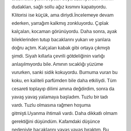
dudakları, sağlı sollu ağız kısmını kapatıyordu.
Klitorisi ise küçük, ama diriydi.İncelemeye devam
ederken, yarrağım kalkmış zonkluyordu. Çıplak
kalçaları, kocaman görünüyordu. Daha sonra, ayak
bileklerinden tutup bacaklarını yukarı ve yanlara
doğru açtım. Kalçaları kabak gibi ortaya çıkmıştı
şimdi. Siyah kıllarla çevrili götdeliğinin varlığı
anlaşılmıyordu bile. Amının sıcaklığı yüzüme
vururken, sanki sidik kokuyordu. Burnuma vuran bu
koku, en kaliteli parfümden bile daha etkiliydi. Tüm
cesareti toplayıp dilimi amına değdirdim, sonra da
yavaş yavaş yalamaya başladım. Tuzlu bir tadı
vardı. Tuzlu olmasına rağmen hoşuma
gitmişti.Uyanma ihtimali vardı. Daha dikkatlı olmam
gerektiğini düşündüm. Kafamdaki düşünce
nedeniyle bacaklarını yavaş yavaş bıraktım. Bu