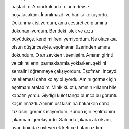
başladım. Amını koklarken, neredeyse
boşalacaktım. İnanılmazdı ve harika kokuyordu.
Dokunmak istiyordum, ama cesaret edip amına
dokunamıyordum. Bendeki istek ve arzu
büyüdükçe, kendimi frenliyemiyordum. Ne olacaksa
olsun düşüncesiyle, eşofmanın üzerinden amına
dokundum. O an zevkten titremiştim. Amının girinti
ve çıkıntılarını parmaklarımla yoklarken, şeklini
şemalini öğrenmeye çalışıyordum. Eşofmanı inceydi
ve ellemesi daha kolay oluyordu. Amını görmek için
eşofmanı araladım. Minik külotu, amının kıllarını bile
kapatmıyordu. Giydiği külot tanga olunca bu görüntü
kaçınılmazdı. Amının üst kısmına bakarken daha
fazlasını görmek istiyordum. Bunun için eşofmanını
çıkarmam gerekiyordu. Salonda çıkaracak olsam,
uyandığında söyleyecek kelime bulamazdım.