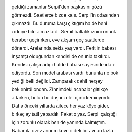
geldiği zamanlar Serpil’den başkasını gözü
görmezdi. Saatlarce bizde kalır, Serpil’in odasından
çıkmazdı. Bu duruma karşı çıktığım halde beni
ciddiye bile almazlardı. Serpil haftalık iznini onunla
beraber geçirirken, eve akşam geç saatlerde
dönerdi. Aralarında sekiz yaş vardı. Ferit’in babası
inşaatçı olduğundan kendisi de onunla takılırdı.
Kendisi çalışmadığı halde babası sayesinde idare
ediyordu. Son model arabası vardı, bununla ne bok
yediği belli değildi. Zamparalık dahil herşey
beklenirdi ondan. Zihnimdeki acabalar gittikçe
artarken, bütün bu düşünceler içimi kemiriyordu.
Daha önceki yıllarda ailece her yaz köye gider,
birkaç ay tatil yapardık. Fakat o yaz, Serpil çalıştığı
için zorunlu olarak ben de yanında kalmıştım.
Babamla üvey annem köye gideli bir aydan fazla