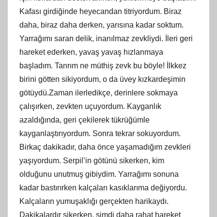
Kafası girdiğinde heyecandan titriyordum. Biraz
daha, biraz daha derken, yarısına kadar soktum.
Yarrağımı saran delik, inanılmaz zevkliydi. İleri geri
hareket ederken, yavaş yavaş hızlanmaya
başladım. Tanrım ne müthiş zevk bu böyle! İlkkez
birini götten sikiyordum, o da üvey kızkardeşimin
götüydü.Zaman ilerledikçe, derinlere sokmaya
çalışırken, zevkten uçuyordum. Kayganlık
azaldığında, geri çekilerek tükrüğümle
kayganlaştırıyordum. Sonra tekrar sokuyordum.
Birkaç dakikadır, daha önce yaşamadığım zevkleri
yaşıyordum. Serpil’in götünü sikerken, kim
olduğunu unutmuş gibiydim. Yarrağımı sonuna
kadar bastırırken kalçaları kasıklarıma değiyordu.
Kalçaların yumuşaklığı gerçekten harikaydı.
Dakikalardır sikerken, şimdi daha rahat hareket