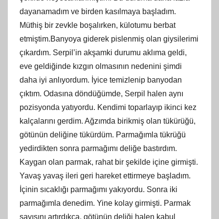
dayanamadım ve birden kasılmaya başladım.
Müthiş bir zevkle boşalırken, külotumu berbat
etmiştim.Banyoya giderek pislenmiş olan giysilerimi
çıkardım. Serpil’in akşamki durumu aklıma geldi,
eve geldiğinde kızgın olmasının nedenini şimdi
daha iyi anlıyordum. İyice temizlenip banyodan
çıktım. Odasına döndüğümde, Serpil halen aynı
pozisyonda yatıyordu. Kendimi toparlayıp ikinci kez
kalçalarını gerdim. Ağzımda birikmiş olan tükürüğü,
götünün deliğine tükürdüm. Parmağımla tükrüğü
yedirdikten sonra parmağımı deliğe bastırdım.
Kaygan olan parmak, rahat bir şekilde içine girmişti.
Yavaş yavaş ileri geri hareket ettirmeye başladım.
İçinin sıcaklığı parmağımı yakıyordu. Sonra iki
parmağımla denedim. Yine kolay girmişti. Parmak
sayısını artırdıkça, götünün deliği halen kabul