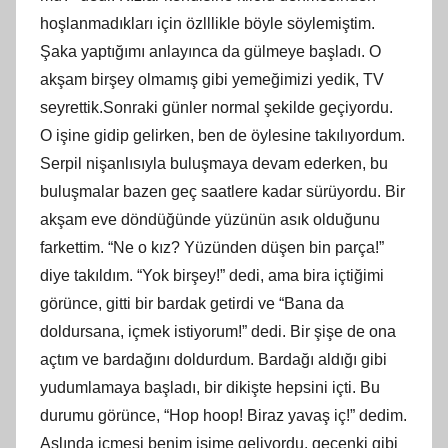
hoşlanmadıkları için özlllikle böyle söylemiştim.
Şaka yaptığımı anlayınca da gülmeye başladı. O
akşam birşey olmamış gibi yemeğimizi yedik, TV
seyrettik.Sonraki günler normal şekilde geçiyordu.
O işine gidip gelirken, ben de öylesine takılıyordum.
Serpil nişanlısıyla buluşmaya devam ederken, bu
buluşmalar bazen geç saatlere kadar sürüyordu. Bir
akşam eve döndüğünde yüzünün asık olduğunu
farkettim. “Ne o kız? Yüzünden düşen bin parça!”
diye takıldım. “Yok birşey!” dedi, ama bira içtiğimi
görünce, gitti bir bardak getirdi ve “Bana da
doldursana, içmek istiyorum!” dedi. Bir şişe de ona
açtım ve bardağını doldurdum. Bardağı aldığı gibi
yudumlamaya başladı, bir dikişte hepsini içti. Bu
durumu görünce, “Hop hoop! Biraz yavaş iç!” dedim.
Aslında içmesi benim işime geliyordu, geçenki gibi