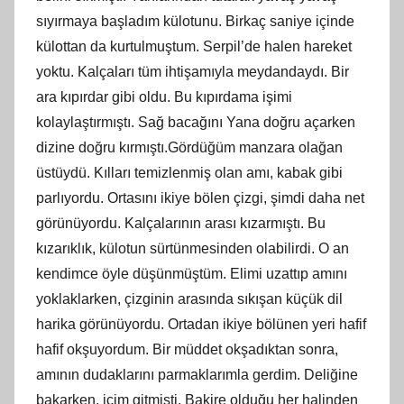
sıyırmaya başladım külotunu. Birkaç saniye içinde
külottan da kurtulmuştum. Serpil’de halen hareket
yoktu. Kalçaları tüm ihtişamıyla meydandaydı. Bir
ara kıpırdar gibi oldu. Bu kıpırdama işimi
kolaylaştırmıştı. Sağ bacağını Yana doğru açarken
dizine doğru kırmıştı.Gördüğüm manzara olağan
üstüydü. Kılları temizlenmiş olan amı, kabak gibi
parlıyordu. Ortasını ikiye bölen çizgi, şimdi daha net
görünüyordu. Kalçalarının arası kızarmıştı. Bu
kızarıklık, külotun sürtünmesinden olabilirdi. O an
kendimce öyle düşünmüştüm. Elimi uzattıp amını
yoklaklarken, çizginin arasında sıkışan küçük dil
harika görünüyordu. Ortadan ikiye bölünen yeri hafif
hafif okşuyordum. Bir müddet okşadıktan sonra,
amının dudaklarını parmaklarımla gerdim. Deliğine
bakarken, içim gitmişti. Bakire olduğu her halinden