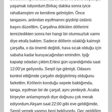
yaşamak istiyordum.Birkaç dakika sonra iyice
rahatlamıştım ve kendime gelmiştim. Önce
tangasını, ardından eşofmanını giydirip üstünü
başını düzelttim. Çarşafına dökülen döllerimi
temizledikten sonra her hangi bir olumsuzluk varmı
diye etrafa baktım. Sadece döllerin ıslaklığı kalmıştı
çarşafta, o da önemli değildi, hava sıcak olduğu için
sabaha kadar kuruyacağından emindim. Işığı
kapatıp odadan çıktım.Ertesi gün uyandığımda saat
12:00’ye geliyordu. Serpil işe gitmişti. Odasını
kontrol ettiğimde çarşafın değiştirilmiş olduğunu
farkettim. Kirlilerin konduğu sepete baktığımda,
tanga, eşofman bir de çarşaf, aynı yerdeydi. Acaba
birşeyler anlamışmıydı diye doğrusu çok merak
ediyordum.Akşam saat 22:00 gibi eve geldiğimde,
Serpil yemek yapmış beni bekliyordu. Geç geldiğim