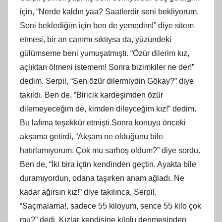
için, “Nerde kaldın yaa? Saatlerdir seni bekliyorum.
Seni beklediğim için ben de yemedim!” diye sitem
etmesi, bir an canımı sıktıysa da, yüzündeki
gülümseme beni yumuşatmıştı. “Özür dilerim kız,
açlıktan ölmeni istemem! Sonra bizimkiler ne der!”
dedim. Serpil, “Sen özür dilermiydin Gökay?” diye
takıldı. Ben de, “Biricik kardeşimden özür
dilemeyeceğim de, kimden dileyceğim kız!” dedim.
Bu lafıma teşekkür etmişti.Sonra konuyu önceki
akşama getirdi, “Akşam ne olduğunu bile
hatırlamıyorum. Çok mu sarhoş oldum?” diye sordu.
Ben de, “İki bira içtin kendinden geçtin. Ayakta bile
duramıyordun, odana taşırken anam ağladı. Ne
kadar ağırsın kız!” diye takılınca, Serpil,
“Saçmalama!, sadece 55 kiloyum, sence 55 kilo çok
mu?” dedi. Kızlar kendisine kilolu denmesinden