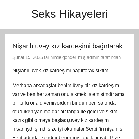
İçeriğe
Seks Hikayeleri
atla
Nişanlı üvey kız kardeşimi bağırtarak
Şubat 19, 2025
tarihinde gönderilmiş
admin
tarafından
Nişlanlı üvek kız kardeşimi bağırtarak siktim
Merhaba arkadaşlar benim üvey bir kız kardeşim
var ve ben her zaman onu sikmek istemişimdir ama
bir türlü ona diyemiyordum bir gün ben salonda
otururken yanıma dar bir tanga ile geldi ve sikim
kazık gibi olmaya başladı,üvey kız kardeşim
nişanlıydı şimdi size iyi okumalar.Serpil’in nişanlısı
Ferit adında, kendini beğenmiş, gıcık biriydi. Bize