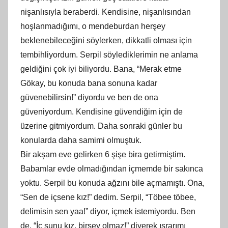
nişanlısıyla beraberdi. Kendisine, nişanlısından
hoşlanmadığımı, o mendeburdan herşey
beklenebileceğini söylerken, dikkatli olması için
tembihliyordum. Serpil söylediklerimin ne anlama
geldiğini çok iyi biliyordu. Bana, “Merak etme
Gökay, bu konuda bana sonuna kadar
güvenebilirsin!” diyordu ve ben de ona
güveniyordum. Kendisine güvendiğim için de
üzerine gitmiyordum. Daha sonraki günler bu
konularda daha samimi olmuştuk.
Bir akşam eve gelirken 6 şişe bira getirmiştim.
Babamlar evde olmadığından içmemde bir sakınca
yoktu. Serpil bu konuda ağzını bile açmamıştı. Ona,
“Sen de içsene kız!” dedim. Serpil, “Töbee töbee,
delimisin sen yaa!” diyor, içmek istemiyordu. Ben
de, “İç şunu kız, birşey olmaz!” diyerek ısrarımı