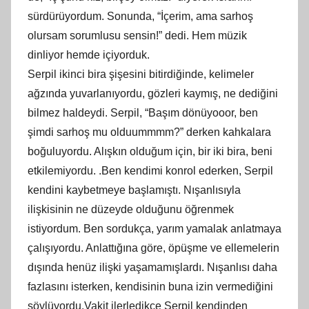
sürdürüyordum. Sonunda, “İçerim, ama sarhoş
olursam sorumlusu sensin!” dedi. Hem müzik
dinliyor hemde içiyorduk.
Serpil ikinci bira şişesini bitirdiğinde, kelimeler
ağzında yuvarlanıyordu, gözleri kaymış, ne dediğini
bilmez haldeydi. Serpil, “Başım dönüyooor, ben
şimdi sarhoş mu olduummmm?” derken kahkalara
boğuluyordu. Alışkın olduğum için, bir iki bira, beni
etkilemiyordu. .Ben kendimi konrol ederken, Serpil
kendini kaybetmeye başlamıştı. Nışanlısıyla
ilişkisinin ne düzeyde olduğunu öğrenmek
istiyordum. Ben sordukça, yarım yamalak anlatmaya
çalışıyordu. Anlattığına göre, öpüşme ve ellemelerin
dışında henüz ilişki yaşamamışlardı. Nışanlısı daha
fazlasını isterken, kendisinin buna izin vermediğini
söylüyordu.Vakit ilerledikçe Serpil kendinden