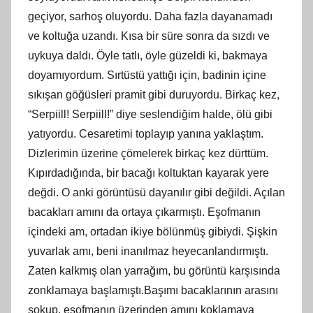
geçiyor, sarhoş oluyordu. Daha fazla dayanamadı
ve koltuğa uzandı. Kısa bir süre sonra da sızdı ve
uykuya daldı. Öyle tatlı, öyle güzeldi ki, bakmaya
doyamıyordum. Sırtüstü yattığı için, badinin içine
sıkışan göğüsleri pramit gibi duruyordu. Birkaç kez,
“Serpiill! Serpiill!” diye seslendiğim halde, ölü gibi
yatıyordu. Cesaretimi toplayıp yanına yaklaştım.
Dizlerimin üzerine çömelerek birkaç kez dürttüm.
Kıpırdadığında, bir bacağı koltuktan kayarak yere
değdi. O anki görüntüsü dayanılır gibi değildi. Açılan
bacakları amını da ortaya çıkarmıştı. Eşofmanın
içindeki am, ortadan ikiye bölünmüş gibiydi. Şişkin
yuvarlak amı, beni inanılmaz heyecanlandırmıştı.
Zaten kalkmış olan yarrağım, bu görüntü karşısında
zonklamaya başlamıştı.Başımı bacaklarının arasını
sokup, eşofmanın üzerinden amını koklamaya