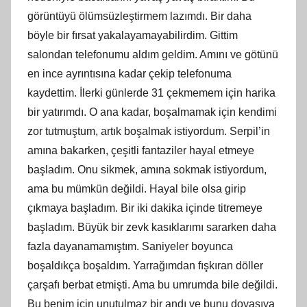
görüntüyü ölümsüzleştirmem lazımdı. Bir daha
böyle bir fırsat yakalayamayabilirdim. Gittim
salondan telefonumu aldım geldim. Amını ve götünü
en ince ayrıntısına kadar çekip telefonuma
kaydettim. İlerki günlerde 31 çekmemem için harika
bir yatırımdı. O ana kadar, boşalmamak için kendimi
zor tutmuştum, artık boşalmak istiyordum. Serpil’in
amına bakarken, çeşitli fantaziler hayal etmeye
başladım. Onu sikmek, amına sokmak istiyordum,
ama bu mümkün değildi. Hayal bile olsa girip
çıkmaya başladım. Bir iki dakika içinde titremeye
başladım. Büyük bir zevk kasıklarımı sararken daha
fazla dayanamamıştım. Saniyeler boyunca
boşaldıkça boşaldım. Yarrağımdan fışkıran döller
çarşafı berbat etmişti. Ama bu umrumda bile değildi.
Bu benim için unutulmaz bir andı ve bunu doyasıya