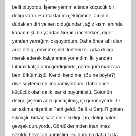
belli oluyordu. İşeme yerinin altında küçücük bir
deliği vardı. Parmaklarımı çektiğimde, amının
dudakları diri ve sert olduğundan, ağız kısmı anında
kapanmıştı.bir yandan Serpil’i incelerken, diğer
yandan yarrağımı okşuyordum. Daha önce kıllı olan
arka deliği, eminim şimdi tertemizdi. Arka deliği
merak ederek kalçalarına yöneldim. İki yandan
tutarak kalçalarını gerdiğimde, gördüğüm manzara
beni ürkütmüştü. Kendi kendime, (Bu ne böyle?)
diye söylenirken, inanamıyordum. Daha önce
küçücük olan delik, sanki büyümüştü. Götünün
deliği, şişenin ağzı gibi açılmış, içi görünüyordu. O
an aklıma nişanlısı Ferit geldi. Belli ki Serpil’i götten
sikmişti. Birkaç saat önce siktiği için, deliği halen
gevşek duruyordu. Gördüklerimden inanılmaz
şekilde heyecanlanmıştım. Bu duruma daha fazla