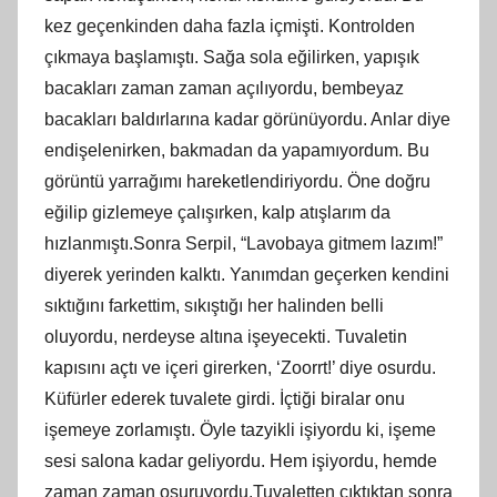
kez geçenkinden daha fazla içmişti. Kontrolden
çıkmaya başlamıştı. Sağa sola eğilirken, yapışık
bacakları zaman zaman açılıyordu, bembeyaz
bacakları baldırlarına kadar görünüyordu. Anlar diye
endişelenirken, bakmadan da yapamıyordum. Bu
görüntü yarrağımı hareketlendiriyordu. Öne doğru
eğilip gizlemeye çalışırken, kalp atışlarım da
hızlanmıştı.Sonra Serpil, “Lavobaya gitmem lazım!”
diyerek yerinden kalktı. Yanımdan geçerken kendini
sıktığını farkettim, sıkıştığı her halinden belli
oluyordu, nerdeyse altına işeyecekti. Tuvaletin
kapısını açtı ve içeri girerken, ‘Zoorrt!’ diye osurdu.
Küfürler ederek tuvalete girdi. İçtiği biralar onu
işemeye zorlamıştı. Öyle tazyikli işiyordu ki, işeme
sesi salona kadar geliyordu. Hem işiyordu, hemde
zaman zaman osuruyordu.Tuvaletten çıktıktan sonra