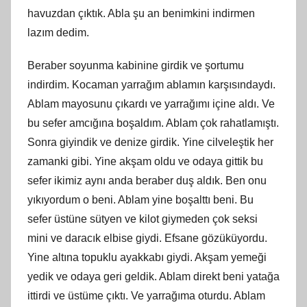
havuzdan çıktık. Abla şu an benimkini indirmen
lazım dedim.
Beraber soyunma kabinine girdik ve şortumu
indirdim. Kocaman yarrağım ablamın karşısındaydı.
Ablam mayosunu çıkardı ve yarrağımı içine aldı. Ve
bu sefer amcığına boşaldım. Ablam çok rahatlamıştı.
Sonra giyindik ve denize girdik. Yine cilveleştik her
zamanki gibi. Yine akşam oldu ve odaya gittik bu
sefer ikimiz aynı anda beraber duş aldık. Ben onu
yıkıyordum o beni. Ablam yine boşalttı beni. Bu
sefer üstüne sütyen ve kilot giymeden çok seksi
mini ve daracık elbise giydi. Efsane gözüküyordu.
Yine altına topuklu ayakkabı giydi. Akşam yemeği
yedik ve odaya geri geldik. Ablam direkt beni yatağa
ittirdi ve üstüme çıktı. Ve yarrağıma oturdu. Ablam