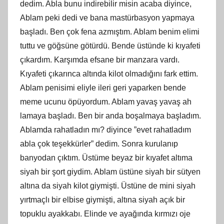
dedim. Abla bunu indirebilir misin acaba diyince,
Ablam peki dedi ve bana mastürbasyon yapmaya
başladı. Ben çok fena azmıştım. Ablam benim elimi
tuttu ve göğsüne götürdü. Bende üstünde ki kıyafeti
çıkardım. Karşımda efsane bir manzara vardı.
Kıyafeti çıkarınca altında kilot olmadığını fark ettim.
Ablam penisimi eliyle ileri geri yaparken bende
meme ucunu öpüyordum. Ablam yavaş yavaş ah
lamaya başladı. Ben bir anda boşalmaya başladım.
Ablamda rahatladın mı? diyince ”evet rahatladım
abla çok teşekkürler” dedim. Sonra kurulanıp
banyodan çıktım. Üstüme beyaz bir kıyafet altıma
siyah bir şort giydim. Ablam üstüne siyah bir sütyen
altına da siyah kilot giymişti. Üstüne de mini siyah
yırtmaçlı bir elbise giymişti, altına siyah açık bir
topuklu ayakkabı. Elinde ve ayağında kırmızı oje