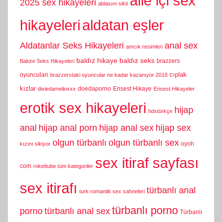
aile içi sex
2025 sex hikayeleri
ablasını sikti
hikayeleri
aldatan eşler
Aldatanlar Seks Hikayeleri
anal sex
amcık resimleri
baldız hikaye
baldız seks
brazzers
Bakire Seks Hikayeleri
cıplak
oyunculari
brazzerstaki oyuncular ne kadar kazanıyor 2018
kızlar
doedaporno
Ensest Hikaye
dixiedamelioxxx
Ensest Hikayeler
erotik sex hikayeleri
hijap
hdxtürkçe
anal
hijap anal porn
hijap anal sex
hijap sex
olgun türbanlı
olgun türbanlı sex
oyoh
kızını sikiyor
sex itiraf sayfası
com
rokettube tüm kategoriler
sex itirafı
türbanlı anal
turk romantik sex sahneleri
türbanlı porno
porno
türbanlı anal sex
Türbanlı