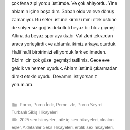
çok fena zıplıyordu üstümde. Ve çok ahlıyordu. Yine
ablamın içine boşaldım. Sabah oldu ve eve dönüş
zamanıydı. Bu sefer üstüne kırmızı mini etek üstüne
de sütyensiz göğüs dekolteli beyaz bir bluz giymişti.
Altına da beyaz spor ayakkabı. Valizleri tekrardan
araca yerleştirdik ve ablamla ikimiz arkaya oturduk.
Hafif hafif birbirimizi elliyorduk fark edilmeden.
Bizim için çok güzel geçmişti tatilimiz. Gece eve
geldik ve hemen uyuduk. Ablam üstünü çıkarmadan
direkt etekle uyudu. Devamını istiyorsanız
yorumlara.
Porno
,
Porno İndir
,
Porno İzle
,
Porno Seyret
,
Türbanlı Sikiş Hikayeleri
2025 sex hikayeleri
,
aile içi sex hikayeleri
,
aldatan
eşler
,
Aldatanlar Seks Hikayeleri
,
erotik sex hikayeleri
,