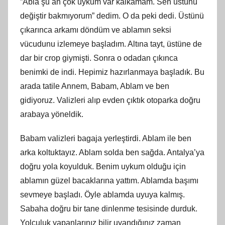
”Abla şu an çok uykum var kalkamam. Sen üstünü
değiştir bakmıyorum” dedim. O da peki dedi. Üstünü
çıkarınca arkamı döndüm ve ablamın seksi
vücudunu izlemeye başladım. Altına tayt, üstüne de
dar bir crop giymişti. Sonra o odadan çıkınca
benimki de indi. Hepimiz hazırlanmaya başladık. Bu
arada tatile Annem, Babam, Ablam ve ben
gidiyoruz. Valizleri alıp evden çıktık otoparka doğru
arabaya yöneldik.
Babam valizleri bagaja yerleştirdi. Ablam ile ben
arka koltuktayız. Ablam solda ben sağda. Antalya’ya
doğru yola koyulduk. Benim uykum olduğu için
ablamın güzel bacaklarına yattım. Ablamda başımı
sevmeye başladı. Öyle ablamda uyuya kalmış.
Sabaha doğru bir tane dinlenme tesisinde durduk.
Yolculuk yapanlarınız bilir uyandığınız zaman