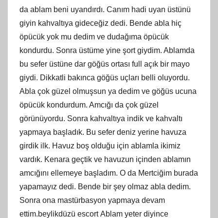
da ablam beni uyandırdı. Canım hadi uyan üstünü
giyin kahvaltıya gideceğiz dedi. Bende abla hiç
öpücük yok mu dedim ve dudağıma öpücük
kondurdu. Sonra üstüme yine şort giydim. Ablamda
bu sefer üstüne dar göğüs ortası full açık bir mayo
giydi. Dikkatli bakınca göğüs uçları belli oluyordu.
Abla çok güzel olmuşsun ya dedim ve göğüs ucuna
öpücük kondurdum. Amcığı da çok güzel
görünüyordu. Sonra kahvaltıya indik ve kahvaltı
yapmaya başladık. Bu sefer deniz yerine havuza
girdik ilk. Havuz boş olduğu için ablamla ikimiz
vardık. Kenara geçtik ve havuzun içinden ablamın
amcığını ellemeye başladım. O da Mertciğim burada
yapamayız dedi. Bende bir şey olmaz abla dedim.
Sonra ona mastürbasyon yapmaya devam
ettim.beylikdüzü escort Ablam yeter diyince