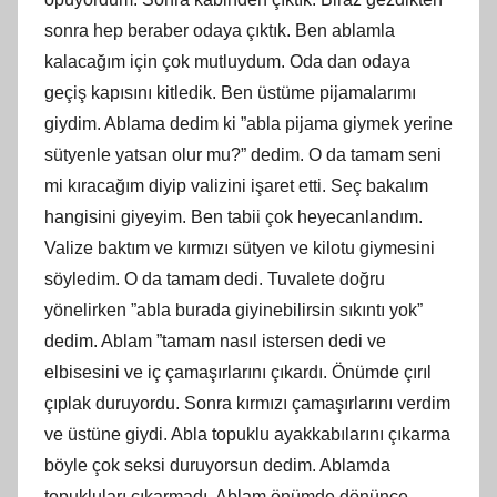
sonra hep beraber odaya çıktık. Ben ablamla
kalacağım için çok mutluydum. Oda dan odaya
geçiş kapısını kitledik. Ben üstüme pijamalarımı
giydim. Ablama dedim ki ”abla pijama giymek yerine
sütyenle yatsan olur mu?” dedim. O da tamam seni
mi kıracağım diyip valizini işaret etti. Seç bakalım
hangisini giyeyim. Ben tabii çok heyecanlandım.
Valize baktım ve kırmızı sütyen ve kilotu giymesini
söyledim. O da tamam dedi. Tuvalete doğru
yönelirken ”abla burada giyinebilirsin sıkıntı yok”
dedim. Ablam ”tamam nasıl istersen dedi ve
elbisesini ve iç çamaşırlarını çıkardı. Önümde çırıl
çıplak duruyordu. Sonra kırmızı çamaşırlarını verdim
ve üstüne giydi. Abla topuklu ayakkabılarını çıkarma
böyle çok seksi duruyorsun dedim. Ablamda
topukluları çıkarmadı. Ablam önümde dönünce