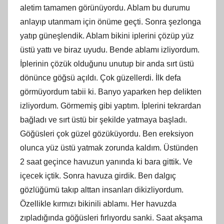
aletim tamamen görünüyordu. Ablam bu durumu
anlayıp utanmam için önüme geçti. Sonra şezlonga
yatıp güneşlendik. Ablam bikini iplerini çözüp yüz
üstü yattı ve biraz uyudu. Bende ablamı izliyordum.
İplerinin çözük olduğunu unutup bir anda sırt üstü
dönünce göğsü açıldı. Çok güzellerdi. İlk defa
görmüyordum tabii ki. Banyo yaparken hep delikten
izliyordum. Görmemiş gibi yaptım. İplerini tekrardan
bağladı ve sırt üstü bir şekilde yatmaya başladı.
Göğüsleri çok güzel gözüküyordu. Ben ereksiyon
olunca yüz üstü yatmak zorunda kaldım. Üstünden
2 saat geçince havuzun yanında ki bara gittik. Ve
içecek içtik. Sonra havuza girdik. Ben dalgıç
gözlüğümü takıp alttan insanları dikizliyordum.
Özellikle kırmızı bikinili ablamı. Her havuzda
zıpladığında göğüsleri fırlıyordu sanki. Saat akşama