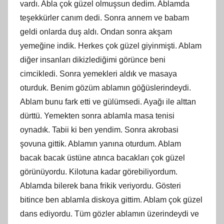
vardı. Abla çok güzel olmuşsun dedim. Ablamda
teşekkürler canım dedi. Sonra annem ve babam
geldi onlarda duş aldı. Ondan sonra akşam
yemeğine indik. Herkes çok güzel giyinmişti. Ablam
diğer insanları dikizlediğimi görünce beni
cimcikledi. Sonra yemekleri aldık ve masaya
oturduk. Benim gözüm ablamın göğüslerindeydi.
Ablam bunu fark etti ve gülümsedi. Ayağı ile alttan
dürttü. Yemekten sonra ablamla masa tenisi
oynadık. Tabii ki ben yendim. Sonra akrobasi
şovuna gittik. Ablamın yanına oturdum. Ablam
bacak bacak üstüne atınca bacakları çok güzel
görünüyordu. Kilotuna kadar görebiliyordum.
Ablamda bilerek bana frikik veriyordu. Gösteri
bitince ben ablamla diskoya gittim. Ablam çok güzel
dans ediyordu. Tüm gözler ablamın üzerindeydi ve