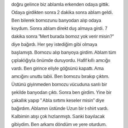
doğru gelince biz ablamla erkenden odaya gittik.
Odaya girdikten sonra 2 dakika sonra ablam geldi.
Ben bilerek bornozunu banyodan alıp odaya
koydum. Sonra ablam direkt duş almaya girdi. 7
dakika sonra ”Mert burada bornoz yok verir misin?”
diye bağırdı. Her şey istediğim gibi olmaya
başlamıştı. Bornozu alıp banyoya girdim. Ablam tüm
çıplaklığıyla önümde duruyordu. Hafif kıllı amcığıı
vardı. Ben girince eliyle göğsünü kapattı. Ama
amcığını unuttu tabii. Ben bornozu bırakıp çıktım.
Üstünü giyinmeden bornozu vücuduna sarılı bir
şekilde banyodan çıktı. Sonra ben girdim. Yine bir
çakallık yapıp ” Abla sırtımı keseler misin” diye
bağırdım. Ablamın üstünde Uzun bir t-shirt vardı.
Kalbimin atışı çok hızlanmıştı. Sanki bayılacak
gibiydim. Ben arkamı döndüm ve yere oturdum.