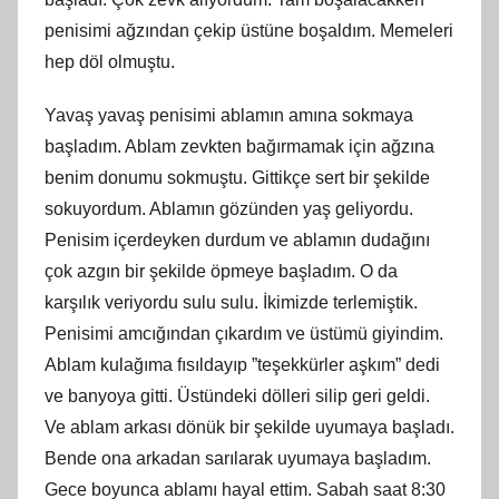
penisimi ağzından çekip üstüne boşaldım. Memeleri
hep döl olmuştu.
Yavaş yavaş penisimi ablamın amına sokmaya
başladım. Ablam zevkten bağırmamak için ağzına
benim donumu sokmuştu. Gittikçe sert bir şekilde
sokuyordum. Ablamın gözünden yaş geliyordu.
Penisim içerdeyken durdum ve ablamın dudağını
çok azgın bir şekilde öpmeye başladım. O da
karşılık veriyordu sulu sulu. İkimizde terlemiştik.
Penisimi amcığından çıkardım ve üstümü giyindim.
Ablam kulağıma fısıldayıp ”teşekkürler aşkım” dedi
ve banyoya gitti. Üstündeki dölleri silip geri geldi.
Ve ablam arkası dönük bir şekilde uyumaya başladı.
Bende ona arkadan sarılarak uyumaya başladım.
Gece boyunca ablamı hayal ettim. Sabah saat 8:30