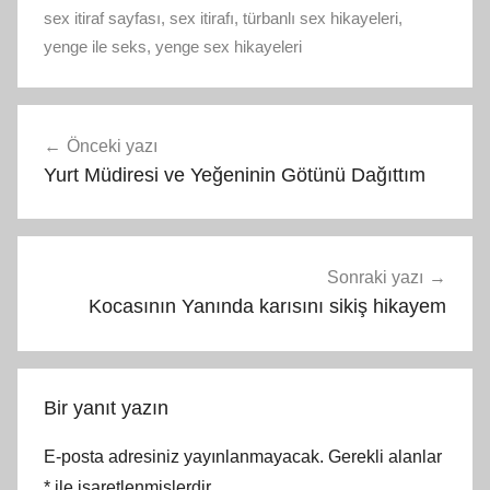
sex itiraf sayfası
,
sex itirafı
,
türbanlı sex hikayeleri
,
yenge ile seks
,
yenge sex hikayeleri
Yazı
Önceki yazı
gezinmesi
Yurt Müdiresi ve Yeğeninin Götünü Dağıttım
Sonraki yazı
Kocasının Yanında karısını sikiş hikayem
Bir yanıt yazın
E-posta adresiniz yayınlanmayacak.
Gerekli alanlar
*
ile işaretlenmişlerdir