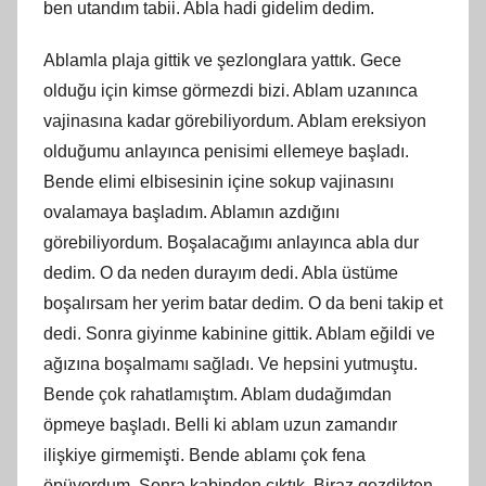
ben utandım tabii. Abla hadi gidelim dedim.
Ablamla plaja gittik ve şezlonglara yattık. Gece
olduğu için kimse görmezdi bizi. Ablam uzanınca
vajinasına kadar görebiliyordum. Ablam ereksiyon
olduğumu anlayınca penisimi ellemeye başladı.
Bende elimi elbisesinin içine sokup vajinasını
ovalamaya başladım. Ablamın azdığını
görebiliyordum. Boşalacağımı anlayınca abla dur
dedim. O da neden durayım dedi. Abla üstüme
boşalırsam her yerim batar dedim. O da beni takip et
dedi. Sonra giyinme kabinine gittik. Ablam eğildi ve
ağızına boşalmamı sağladı. Ve hepsini yutmuştu.
Bende çok rahatlamıştım. Ablam dudağımdan
öpmeye başladı. Belli ki ablam uzun zamandır
ilişkiye girmemişti. Bende ablamı çok fena
öpüyordum. Sonra kabinden çıktık. Biraz gezdikten