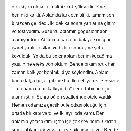
ereksiyon olma ihtimaliniz çok yüksektir. Yine
benimki kalktı. Ablamda fark etmişti ki, tamam sen
birazdan gel dedi. İki dakika sonra yanlarına gittim
ve tost yedim. Gözümü ablamın göğüslerinden
alamıyordum. Ablamda bana ne bakıyorsun gibi
işaret yaptı. Tostları yedikten sonra yine yola
koyulduk. Yolda bu sefer ablam benim kucağıma
yattı. Yine ereksiyon oldum. Bende bıktım artık her
zaman kalkıyor benimki diye söylendim. Ablam
bana dalga geçer gibi ve hafiften elliyerek. Sessizce
” Len bana da mı kalkıyor bu” dedi. Tabii ben çok
utanmıştım. Sonra öğlen saatlerinde otele vardık.
Hemen odamıza geçtik. Aile odası olduğu için
ortada bir kapı vardı ve iki ayrı oda vardı. Ben
ablamla yatacaktım. İçten içe çok sevindim. Ondan
sonra ablam banyoya gitti ve bikinisini giydi. Bende