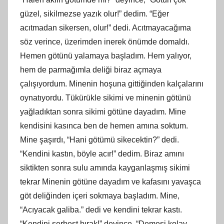
güzel, sikilmezse yazık olur!” dedim. “Eğer
acıtmadan sikersen, olur!” dedi. Acıtmayacağıma
söz verince, üzerimden inerek önümde domaldı.
Hemen götünü yalamaya başladım. Hem yalıyor,
hem de parmağımla deliği biraz açmaya
çalışıyordum. Minenin hoşuna gittiğinden kalçalarını
oynatıyordu. Tükürükle sikimi ve minenin götünü
yağladıktan sonra sikimi götüne dayadım. Mine
kendisini kasınca ben de hemen amına soktum.
Mine şaşırdı, “Hani götümü sikecektin?” dedi.
“Kendini kastın, böyle acır!” dedim. Biraz amını
siktikten sonra sulu amında kayganlaşmış sikimi
tekrar Minenin götüne dayadım ve kafasını yavaşca
göt deliğinden içeri sokmaya başladım. Mine,
“Acıyacak galiba.” dedi ve kendini tekrar kastı.
“Kendini serbest bırak!” deyince, “Demesi kolay,