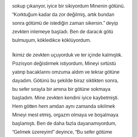
sokup çıkarıyor, iyice bir sikiyordum Minenin götünü.
“Korktuğum kadar da zor değilmiş, artık bundan
sonra götümü de istediğin zaman sikersin.” deyip
zevkten inlemeye başladı. Ben de daracık götü
bulmuşum, kökledikce köklüyordum.
İkimiz de zevkten uçuyorduk ve ter içinde kalmıştık.
Pozisyon değistirmek istiyordum, Mineyi sırtüstü
yatırıp bacaklarını omzuma aldım ve tekrar götüne
dayadım. Götünü bu şekilde biraz siktikten sonra,
bu sefer sırayla bir amına bir götüne sokmaya
başladım. Mine zevkten kendini iyice kaybetmişti.
Hem götten hem amdan aynı zamanda sikilmek
Mineyi mest etmiş, orgazm olmaya ve boşalmaya
başlamıştı. Ben de daha fazla dayanamıyordum,
“Gelmek üzereyim!” deyince, “Bu sefer götüme