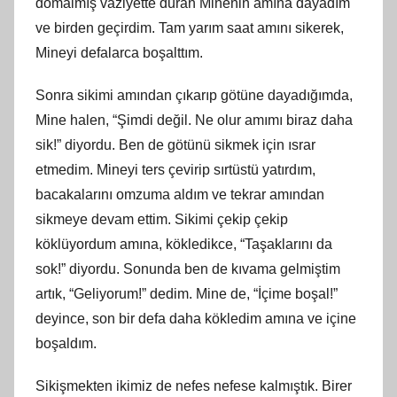
domalmış vaziyette duran Minenin amına dayadım
ve birden geçirdim. Tam yarım saat amını sikerek,
Mineyi defalarca boşalttım.
Sonra sikimi amından çıkarıp götüne dayadığımda,
Mine halen, “Şimdi değil. Ne olur amımı biraz daha
sik!” diyordu. Ben de götünü sikmek için ısrar
etmedim. Mineyi ters çevirip sırtüstü yatırdım,
bacakalarını omzuma aldım ve tekrar amından
sikmeye devam ettim. Sikimi çekip çekip
köklüyordum amına, kökledikce, “Taşaklarını da
sok!” diyordu. Sonunda ben de kıvama gelmiştim
artık, “Geliyorum!” dedim. Mine de, “İçime boşal!”
deyince, son bir defa daha kökledim amına ve içine
boşaldım.
Sikişmekten ikimiz de nefes nefese kalmıştık. Birer