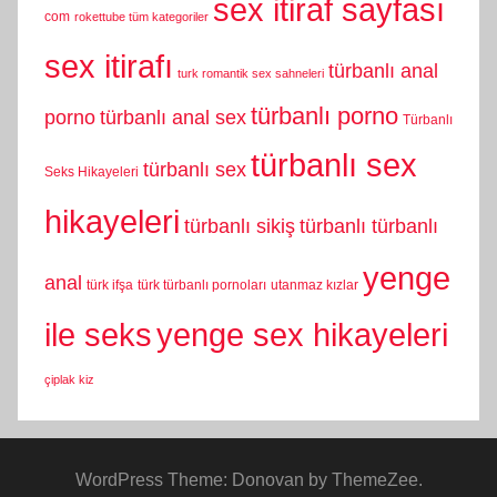
sex itiraf sayfası
com
rokettube tüm kategoriler
sex itirafı
türbanlı anal
turk romantik sex sahneleri
türbanlı porno
porno
türbanlı anal sex
Türbanlı
türbanlı sex
türbanlı sex
Seks Hikayeleri
hikayeleri
türbanlı sikiş
türbanlı türbanlı
yenge
anal
türk ifşa
türk türbanlı pornoları
utanmaz kızlar
yenge sex hikayeleri
ile seks
çiplak kiz
WordPress Theme: Donovan by ThemeZee.