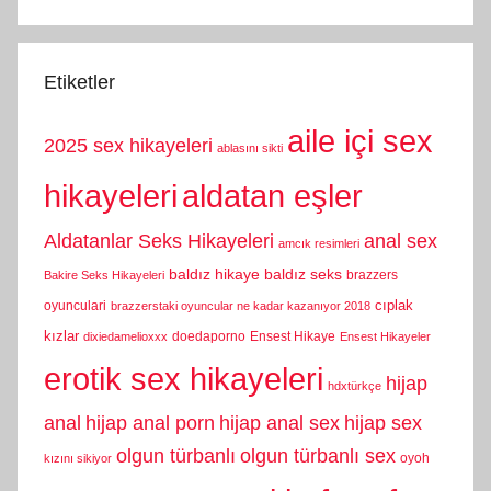
Etiketler
aile içi sex
2025 sex hikayeleri
ablasını sikti
hikayeleri
aldatan eşler
Aldatanlar Seks Hikayeleri
anal sex
amcık resimleri
baldız hikaye
baldız seks
brazzers
Bakire Seks Hikayeleri
cıplak
oyunculari
brazzerstaki oyuncular ne kadar kazanıyor 2018
kızlar
doedaporno
Ensest Hikaye
dixiedamelioxxx
Ensest Hikayeler
erotik sex hikayeleri
hijap
hdxtürkçe
anal
hijap anal porn
hijap anal sex
hijap sex
olgun türbanlı
olgun türbanlı sex
oyoh
kızını sikiyor