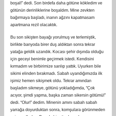
boşal!” dedi. Son birdefa daha götüne kökledim ve
götünün derinliklerine boşaldım. Mine zevkten
bağırmaya başladı, inanın ağzını kapatmasam
apartmana rezil olacaktık.
Bu son sikişten bayağı yorulmuş ve terlemiştik,
birlikte banyoda birer duş aldıktan sonra tekrar
yatağa geldik uzandık. Kocası şehir dışında olduğu
için geceyi benimle geçirmek istedi. Kendisini
kırmadım ve birbirimize sarılıp yattık. Uyurken bile
sikimi elinden bırakmadı. Sabah uyandığımızda ilk
işimiz hemen sikişmek oldu. Tekrar amından
başladım sikmeye, götünü yokladığımda, “Çok
acıyor, şimdi yapma, başka zaman sikersin götümü!”
dedi. “Olur!” dedim. Minenin amını sabah sabah
yarrağa doyurduktan sonra, komşulara görünmeden