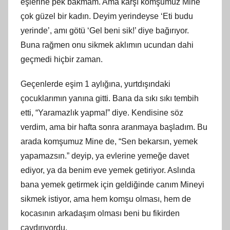
eşlerine pek bakmam. Ama karşı komşumuz Mine
çok güzel bir kadın. Deyim yerindeyse ‘Eti budu
yerinde’, amı götü ‘Gel beni sik!’ diye bağırıyor.
Buna rağmen onu sikmek aklımın ucundan dahi
geçmedi hiçbir zaman.
Geçenlerde eşim 1 aylığına, yurtdışındaki
çocuklarımın yanına gitti. Bana da sıkı sıkı tembih
etti, “Yaramazlık yapma!” diye. Kendisine söz
verdim, ama bir hafta sonra aranmaya başladım. Bu
arada komşumuz Mine de, “Sen bekarsın, yemek
yapamazsın.” deyip, ya evlerine yemeğe davet
ediyor, ya da benim eve yemek getiriyor. Aslında
bana yemek getirmek için geldiğinde canım Mineyi
sikmek istiyor, ama hem komşu olması, hem de
kocasının arkadaşım olması beni bu fikirden
caydırıyordu.