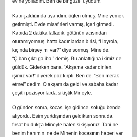
evine yolladım. Ben de bir güzel uyudum.
Kapı çaldığında uyandım, öğlen olmuş, Mine yemek
getirmişti. Evde misafirleri varmış, içeri girmedi.
Kapıda 2 dakika lafladık, götünün acısından
oturamıyormuş, hatta kadınlardan birisi, “Hayrola,
kıçında birşey mi var?” diye sormuş, Mine de,
“Çıban çıktı galiba.” demiş. Bu anlattığına ikimiz de
güldük. Giderken bana, “Akşama kadar dinlen,
işimiz var!” diyerek göz kırptı. Ben de, “Sen merak
etme!” dedim. O akşam da geldi ve sabaha kadar
çeşitli pozisyonlarda sikiştik Mineyle.
O günden sonra, kocası işe gidince, soluğu bende
alıyordu. Eşim yurtdışından geldikten sonra da,
fırsat buldukça Mineyle halen sikişiyoruz. Tabi ne
benim hanımın, ne de Minenin kocasının haberi var