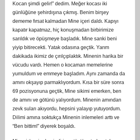
Kocan şimdi gelir!” dedim. Meğer kocası iki
günlüğüne şehirdışına çıkmış. Benim birşey
dememe fırsat kalmadan Mine içeri daldı. Kapıyı
kapatır kapatmaz, hiç konuşmadan birbirimize
sarıldık ve öpüşmeye başladık. Mine sanki beni
yiyip bitirecekti. Yatak odasına geçtik. Yarım
dakikada ikimiz de çırılçıplaktık. Minenin harika bir
vücudu vardı. Hemen o kocaman memelerine
yumuldum ve emmeye başladım. Aynı zamanda da
amını okşayıp parmaklıyordum. Kısa bir süre sonra
69 pozisyonuna geçtik, Mine sikimi emerken, ben
de amını ve götünü yalıyordum. Minenin amından
zevk suları akıyordu, hepsini yalayıp yutuyordum.
Dilimi amına soktukça Minenin inlemeleri arttı ve
“Ben bittim!” diyerek boşaldı.