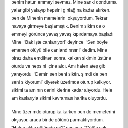
benim hatun emmeyi sevmez. Mine sanki dondurma
yalar gibi yalayıp hepsini gırtlağına kadar alırken,
ben de Minenin memelerini okşuyordum. Tekrar
havaya girmeye başlamıştık. Benim sikim de o
emmeyi görünce yavaş yavaş kıpırdamaya başladı.
Mine, “Bak işte canlanıyor!” deyince, “Sen böyle
emersen ölüyü bile canlandırırsın!” dedim. Mine
biraz daha emdikten sonra, kalkan sikimin üstüne
oturdu ve hepsini içine aldı. Amı halen ateş gibi
yanıyordu. “Demin sen beni siktin, şimdi de ben
seni sikiyorum!” diyerek üzerimde oturup kalkıyor,
sikimi ta amının derinliklerine kadar alıyordu. Hele
am kaslarıyla sikimi kavraması harika oluyordu.
Mine üzerimde oturup kalkarken ben de memelerini
okşuyor, arada bir de götünü parmaklıyordum.
“Halen aklın götümde mi?” deyince, “Götün çok