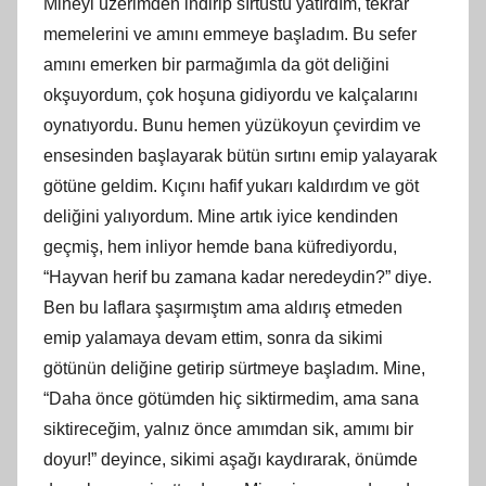
Mineyi üzerimden indirip sırtüstü yatırdım, tekrar
memelerini ve amını emmeye başladım. Bu sefer
amını emerken bir parmağımla da göt deliğini
okşuyordum, çok hoşuna gidiyordu ve kalçalarını
oynatıyordu. Bunu hemen yüzükoyun çevirdim ve
ensesinden başlayarak bütün sırtını emip yalayarak
götüne geldim. Kıçını hafif yukarı kaldırdım ve göt
deliğini yalıyordum. Mine artık iyice kendinden
geçmiş, hem inliyor hemde bana küfrediyordu,
“Hayvan herif bu zamana kadar neredeydin?” diye.
Ben bu laflara şaşırmıştım ama aldırış etmeden
emip yalamaya devam ettim, sonra da sikimi
götünün deliğine getirip sürtmeye başladım. Mine,
“Daha önce götümden hiç siktirmedim, ama sana
siktireceğim, yalnız önce amımdan sik, amımı bir
doyur!” deyince, sikimi aşağı kaydırarak, önümde