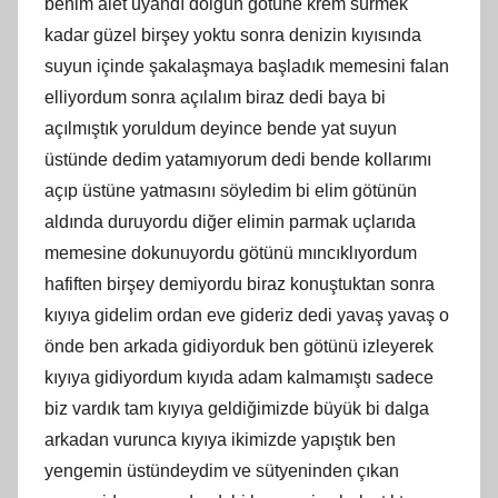
benim alet uyandı dolgun götüne krem sürmek
kadar güzel birşey yoktu sonra denizin kıyısında
suyun içinde şakalaşmaya başladık memesini falan
elliyordum sonra açılalım biraz dedi baya bi
açılmıştık yoruldum deyince bende yat suyun
üstünde dedim yatamıyorum dedi bende kollarımı
açıp üstüne yatmasını söyledim bi elim götünün
aldında duruyordu diğer elimin parmak uçlarıda
memesine dokunuyordu götünü mıncıklıyordum
hafiften birşey demiyordu biraz konuştuktan sonra
kıyıya gidelim ordan eve gideriz dedi yavaş yavaş o
önde ben arkada gidiyorduk ben götünü izleyerek
kıyıya gidiyordum kıyıda adam kalmamıştı sadece
biz vardık tam kıyıya geldiğimizde büyük bi dalga
arkadan vurunca kıyıya ikimizde yapıştık ben
yengemin üstündeydim ve sütyeninden çıkan