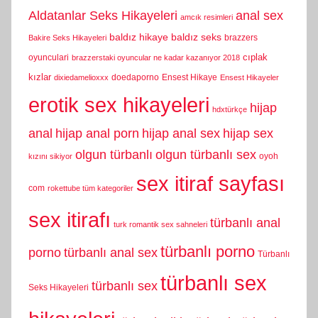
Aldatanlar Seks Hikayeleri
anal sex
amcık resimleri
baldız hikaye
baldız seks
brazzers
Bakire Seks Hikayeleri
cıplak
oyunculari
brazzerstaki oyuncular ne kadar kazanıyor 2018
kızlar
doedaporno
Ensest Hikaye
dixiedamelioxxx
Ensest Hikayeler
erotik sex hikayeleri
hijap
hdxtürkçe
anal
hijap anal porn
hijap anal sex
hijap sex
olgun türbanlı
olgun türbanlı sex
oyoh
kızını sikiyor
sex itiraf sayfası
com
rokettube tüm kategoriler
sex itirafı
türbanlı anal
turk romantik sex sahneleri
türbanlı porno
porno
türbanlı anal sex
Türbanlı
türbanlı sex
türbanlı sex
Seks Hikayeleri