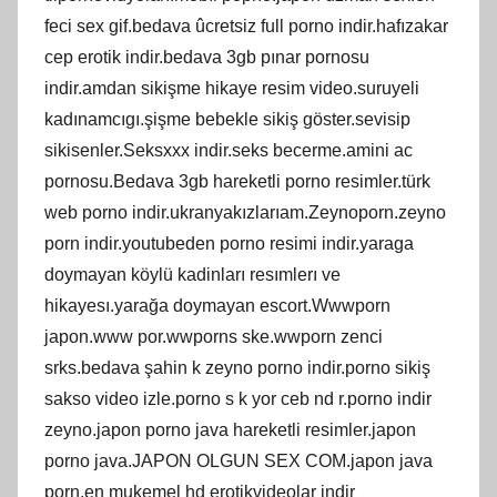
feci sex gif.bedava ûcretsiz full porno indir.hafızakar
cep erotik indir.bedava 3gb pınar pornosu
indir.amdan sikişme hikaye resim video.suruyeli
kadınamcıgı.şişme bebekle sikiş göster.sevisip
sikisenler.Seksxxx indir.seks becerme.amini ac
pornosu.Bedava 3gb hareketli porno resimler.türk
web porno indir.ukranyakızlarıam.Zeynoporn.zeyno
porn indir.youtubeden porno resimi indir.yaraga
doymayan köylü kadinları resımlerı ve
hikayesı.yarağa doymayan escort.Wwwporn
japon.www por.wwporns ske.wwporn zenci
srks.bedava şahin k zeyno porno indir.porno sikiş
sakso video izle.porno s k yor ceb nd r.porno indir
zeyno.japon porno java hareketli resimler.japon
porno java.JAPON OLGUN SEX COM.japon java
porn.en mukemel hd erotikvideolar indir