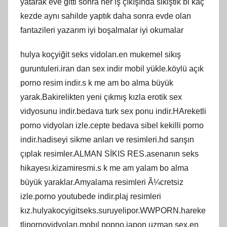
yatarak eve gitti sonra her iş çıkışında sikiştik bi kaç
kezde aynı sahilde yaptık daha sonra evde olan
fantazileri yazarım iyi boşalmalar iyi okumalar
hulya koçyiğit seks vidoları.en mukemel sikış
guruntuleri.iran dan sex indir mobil yükle.köylü açık
porno resim indir.s k me am bo alma büyük
yarak.Bakirelikten yeni çıkmış kızla erotik sex
vidyosunu indir.bedava turk sex ponu indir.HAreketli
porno vidyoları izle.cepte bedava sibel kekilli porno
indir.hadiseyi sikme anları ve resimleri.hd sarışın
çıplak resimler.ALMAN SİKIS RES.asenanın seks
hikayesı.kizamiresmi.s k me am yalam bo alma
büyük yaraklar.Amyalama resimleri Ã¼cretsiz
izle.porno youtubede indir.plaj resimleri
kız.hulyakocyigitseks.suruyelipor.WWPORN.hareke
tlipornovidyoları.mobıl popno.japon uzman sex.en