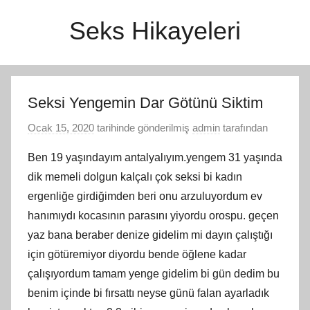
İçeriğe
Seks Hikayeleri
atla
Seksi Yengemin Dar Götünü Siktim
Ocak 15, 2020
tarihinde gönderilmiş
admin
tarafından
Ben 19 yaşındayım antalyalıyım.yengem 31 yaşında
dik memeli dolgun kalçalı çok seksi bi kadın
ergenliğe girdiğimden beri onu arzuluyordum ev
hanımıydı kocasının parasını yiyordu orospu. geçen
yaz bana beraber denize gidelim mi dayın çalıştığı
için götüremiyor diyordu bende öğlene kadar
çalışıyordum tamam yenge gidelim bi gün dedim bu
benim içinde bi fırsattı neyse günü falan ayarladık