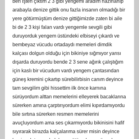
ben işten çıktım 2 3 gibi yengemi aradım hazırlanıp
arabayla denize gittik onu fazla insanın olmadığı bir
yere götürmüştüm denize gittiğimizde zaten bi aile
bi de 2 3 kişi falan vardı yengemle sevgili gibi
duruyorduk yengem üstündeki elbiseyi çıkardı ve
bembeyaz vücudu ortadaydı memeleri dimdik
kalçası dolgun olduğu için bikiniye sığmıyor yarısı
dışarda duruyordu bende 2 3 sene ağırık çalıştığım
için kaslı bir vücudum vardı yengem çantasından
güneş kremini çıkartıp sürebilirbisin canım deyince
tam sevgilim gibi hissettim ilk önce karnına
sürüyordum alttan memelerini elleyerek bacaklarına
sürerken amına çarptırıyordum elimi kıpırdamıyordu
bile sırtına sürerken resmen memelerini
avuçluyordum ama ses çıkarmıyordu bikinisini hafif
sıyırarak birazda kalçalarıma sürer misin deyince