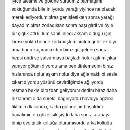
iyice aletime ve götüne sürdüm 2 parmağımı
soktuğumda bile inliyordu yarağı yiyince ne olacak
merak ediyordum biraz genişlettikten sonra yarağı
dayadım biraz zorladıktan sonra başı girdi ve öyle
bir çığlık attı ki tüm sahil inledi akşam olduğu için
kimse yoktu bende korkmuştum birileri gelecek diye
ama bunu kaçıramazdım biraz git gelden sonra
hepsi girdi ve yalvarmaya başladı nolur aşkım çıkar
yanıyor götüm diyordu ama ben dinlemedim biraz
hızlanınca nolur aşkım nolur diye ağlamaklı bi sesle
çıkart diyordu yüzünü çevirdiğimde ağlıyordu
resmen bekle birazdan geliyorum dedim biraz daha
hızlandım o da sürekli bağırıyordu havluyu ağzına
tıktım 5 dk sonra çıkartıp götüne bir boşaldım
hayatımın en güzel sikişiydi daha sonra arabaya
binip eve gittik koltuğa oturamıyordu arka koltuğa