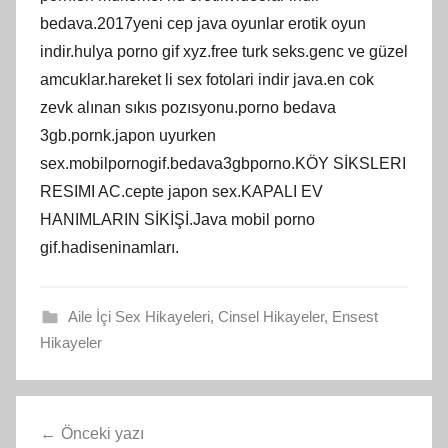
bedava.2017yeni cep java oyunlar erotik oyun
indir.hulya porno gif xyz.free turk seks.genc ve güzel
amcuklar.hareket li sex fotolari indir java.en cok
zevk alınan sıkıs pozısyonu.porno bedava
3gb.pornk.japon uyurken
sex.mobilpornogif.bedava3gbporno.KÖY SİKSLERI
RESIMI AC.cepte japon sex.KAPALI EV
HANIMLARIN SİKİŞİ.Java mobil porno
gif.hadiseninamları.
Aile İçi Sex Hikayeleri
,
Cinsel Hikayeler
,
Ensest
Hikayeler
Yazı
Önceki yazı