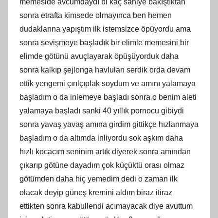
memeside avcumdaydı bi kaç saniye bakıştıktan
sonra etrafta kimsede olmayınca ben hemen
dudaklarına yapıştım ilk istemsizce öpüyordu ama
sonra sevişmeye başladık bir elimle memesini bir
elimde götünü avuçlayarak öpüşüyorduk daha
sonra kalkıp şejlonga havluları serdik orda devam
ettik yengemi çırılçıplak soydum ve amını yalamaya
başladım o da inlemeye başladı sonra o benim aleti
yalamaya başladı sanki 40 yıllık pornocu gibiydi
sonra yavaş yavaş amına girdim gittikçe hızlanmaya
başladım o da altımda inliyordu sok aşkım daha
hızlı kocacım seninim artık diyerek sonra amından
çıkarıp götüne dayadım çok küçüktü orası olmaz
götümden daha hiç yemedim dedi o zaman ilk
olacak deyip güneş kremini aldım biraz itiraz
ettikten sonra kabullendi acımayacak diye avuttum