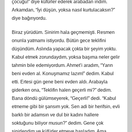
çocuğu!” diye küfürler ederek arabadan indim.
Arkamdan, “İyi düşün, yoksa nasıl kurtulacaksın?”
diye bağırıyordu.
Biraz yürüdüm. Sinirim hala geçmemişti. Resmen
onunla yatmamı istiyordu. Bütün gece teklifini
düşündüm. Aslında yapacak çokta bir şeyim yoktu.
Kabul etmek zorundaydım, yoksa başıma neler gelir
tahmin bile edemiyordum. Ahmet’i aradım, “Yarın
beni evden al. Konuşmamız lazım!” dedim. Kabul
etti. Ertesi gün gene beni evden aldı. Arabayla
giderken ona, “Teklifin halen geçerli mi?” dedim.
Bana döndü gülümseyerek, “Geçerli!” dedi. “Kabul
etmeme gibi bir şansım yok. Sen adi bir herifsin, evli
barklı bir adamsın ve dul bir kadını hallere
soktuğunu biliyor musun?” dedim. Gene çok
sinirlendim ve küfürler etmeye başladım. Ama