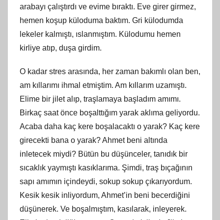
arabayı çalıştırdı ve evime bıraktı. Eve girer girmez,
hemen koşup küloduma baktım. Gri külodumda
lekeler kalmıştı, ıslanmıştım. Külodumu hemen
kirliye atıp, duşa girdim.
O kadar stres arasında, her zaman bakımlı olan ben,
am kıllarımı ihmal etmiştim. Am kıllarım uzamıştı.
Elime bir jilet alıp, traşlamaya başladım amımı.
Birkaç saat önce boşalttığım yarak aklıma geliyordu.
Acaba daha kaç kere boşalacaktı o yarak? Kaç kere
girecekti bana o yarak? Ahmet beni altında
inletecek miydi? Bütün bu düşünceler, tanıdık bir
sıcaklık yaymıştı kasıklarıma. Şimdi, traş bıçağının
sapı amımın içindeydi, sokup sokup çıkarıyordum.
Kesik kesik inliyordum, Ahmet’in beni becerdiğini
düşünerek. Ve boşalmıştım, kasılarak, inleyerek.