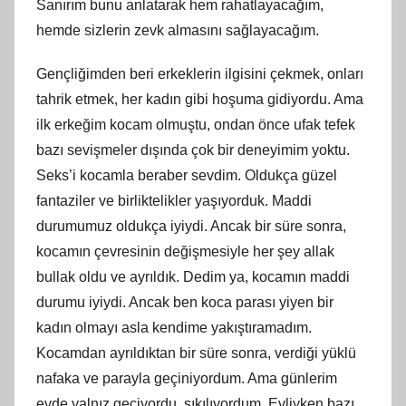
Sanırım bunu anlatarak hem rahatlayacağım,
hemde sizlerin zevk almasını sağlayacağım.
Gençliğimden beri erkeklerin ilgisini çekmek, onları
tahrik etmek, her kadın gibi hoşuma gidiyordu. Ama
ilk erkeğim kocam olmuştu, ondan önce ufak tefek
bazı sevişmeler dışında çok bir deneyimim yoktu.
Seks’i kocamla beraber sevdim. Oldukça güzel
fantaziler ve birliktelikler yaşıyorduk. Maddi
durumumuz oldukça iyiydi. Ancak bir süre sonra,
kocamın çevresinin değişmesiyle her şey allak
bullak oldu ve ayrıldık. Dedim ya, kocamın maddi
durumu iyiydi. Ancak ben koca parası yiyen bir
kadın olmayı asla kendime yakıştıramadım.
Kocamdan ayrıldıktan bir süre sonra, verdiği yüklü
nafaka ve parayla geçiniyordum. Ama günlerim
evde yalnız geçiyordu, sıkılıyordum. Evliyken bazı