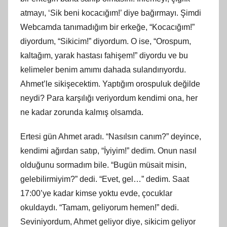
atmayı, ‘Sik beni kocacığım!’ diye bağırmayı. Şimdi
Webcamda tanımadığım bir erkeğe, “Kocacığım!”
diyordum, “Sikicim!” diyordum. O ise, “Orospum,
kaltağım, yarak hastası fahişem!” diyordu ve bu
kelimeler benim amımı dahada sulandırıyordu.
Ahmet’le sikişecektim. Yaptığım orospuluk değilde
neydi? Para karşılığı veriyordum kendimi ona, her
ne kadar zorunda kalmış olsamda.
Ertesi gün Ahmet aradı. “Nasılsın canım?” deyince,
kendimi ağırdan satıp, “İyiyim!” dedim. Onun nasıl
olduğunu sormadım bile. “Bugün müsait misin,
gelebilirmiyim?” dedi. “Evet, gel…” dedim. Saat
17:00’ye kadar kimse yoktu evde, çocuklar
okuldaydı. “Tamam, geliyorum hemen!” dedi.
Seviniyordum, Ahmet geliyor diye, sikicim geliyor