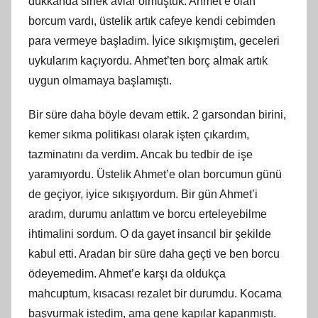
dükkanda sinek avlar olmuştuk. Ahmet’e olan
borcum vardı, üstelik artık cafeye kendi cebimden
para vermeye başladım. İyice sıkışmıştım, geceleri
uykularım kaçıyordu. Ahmet’ten borç almak artık
uygun olmamaya başlamıştı.
Bir süre daha böyle devam ettik. 2 garsondan birini,
kemer sıkma politikası olarak işten çıkardım,
tazminatını da verdim. Ancak bu tedbir de işe
yaramıyordu. Üstelik Ahmet’e olan borcumun günü
de geçiyor, iyice sıkışıyordum. Bir gün Ahmet’i
aradım, durumu anlattım ve borcu erteleyebilme
ihtimalini sordum. O da gayet insancıl bir şekilde
kabul etti. Aradan bir süre daha geçti ve ben borcu
ödeyemedim. Ahmet’e karşı da oldukça
mahcuptum, kısacası rezalet bir durumdu. Kocama
başvurmak istedim, ama gene kapılar kapanmıştı.