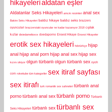
hikayeleri
aldatan eşler
Aldatanlar Seks Hikayeleri
anal sex
amcık resimleri
baldız hikaye
baldız seks
brazzers
Bakire Seks Hikayeleri
cıplak
oyunculari
brazzerstaki oyuncular ne kadar kazanıyor 2018
kızlar
doedaporno
Ensest Hikaye
dixiedamelioxxx
Ensest Hikayeler
erotik sex hikayeleri
hijap
hdxtürkçe
anal
hijap anal porn
hijap anal sex
hijap sex
olgun türbanlı
olgun türbanlı sex
oyoh
kızını sikiyor
sex itiraf sayfası
com
rokettube tüm kategoriler
sex itirafı
türbanlı anal
turk romantik sex sahneleri
türbanlı porno
porno
türbanlı anal sex
Türbanlı
türbanlı sex
türbanlı sex
Seks Hikayeleri