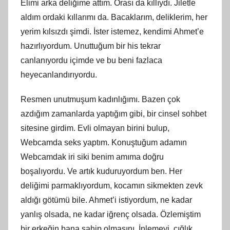
Elimi arka deliğime attım. Orası da kıllıydı. Jiletle
aldım ordaki kıllarımı da. Bacaklarım, deliklerim, her
yerim kılsızdı şimdi. İster istemez, kendimi Ahmet’e
hazırlıyordum. Unuttuğum bir his tekrar
canlanıyordu içimde ve bu beni fazlaca
heyecanlandırıyordu.
Resmen unutmuşum kadınlığımı. Bazen çok
azdığım zamanlarda yaptığım gibi, bir cinsel sohbet
sitesine girdim. Evli olmayan birini bulup,
Webcamda seks yaptım. Konuştuğum adamın
Webcamdak iri siki benim amıma doğru
boşalıyordu. Ve artık kuduruyordum ben. Her
deliğimi parmaklıyordum, kocamın sikmekten zevk
aldığı götümü bile. Ahmet’i istiyordum, ne kadar
yanlış olsada, ne kadar iğrenç olsada. Özlemiştim
bir erkeğin bana sahip olmasını. İnlemeyi, çığlık