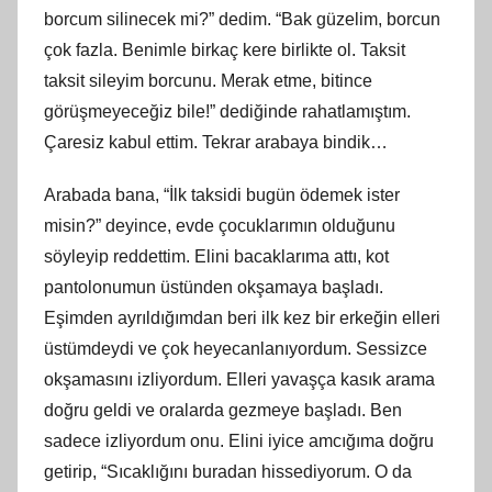
borcum silinecek mi?” dedim. “Bak güzelim, borcun
çok fazla. Benimle birkaç kere birlikte ol. Taksit
taksit sileyim borcunu. Merak etme, bitince
görüşmeyeceğiz bile!” dediğinde rahatlamıştım.
Çaresiz kabul ettim. Tekrar arabaya bindik…
Arabada bana, “İlk taksidi bugün ödemek ister
misin?” deyince, evde çocuklarımın olduğunu
söyleyip reddettim. Elini bacaklarıma attı, kot
pantolonumun üstünden okşamaya başladı.
Eşimden ayrıldığımdan beri ilk kez bir erkeğin elleri
üstümdeydi ve çok heyecanlanıyordum. Sessizce
okşamasını izliyordum. Elleri yavaşça kasık arama
doğru geldi ve oralarda gezmeye başladı. Ben
sadece izliyordum onu. Elini iyice amcığıma doğru
getirip, “Sıcaklığını buradan hissediyorum. O da