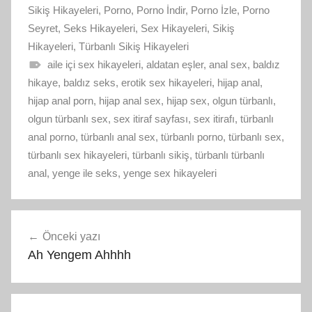
Sikiş Hikayeleri
,
Porno
,
Porno İndir
,
Porno İzle
,
Porno
Seyret
,
Seks Hikayeleri
,
Sex Hikayeleri
,
Sikiş
Hikayeleri
,
Türbanlı Sikiş Hikayeleri
aile içi sex hikayeleri
,
aldatan eşler
,
anal sex
,
baldız
hikaye
,
baldız seks
,
erotik sex hikayeleri
,
hijap anal
,
hijap anal porn
,
hijap anal sex
,
hijap sex
,
olgun türbanlı
,
olgun türbanlı sex
,
sex itiraf sayfası
,
sex itirafı
,
türbanlı
anal porno
,
türbanlı anal sex
,
türbanlı porno
,
türbanlı sex
,
türbanlı sex hikayeleri
,
türbanlı sikiş
,
türbanlı türbanlı
anal
,
yenge ile seks
,
yenge sex hikayeleri
Yazı
Önceki yazı
gezinmesi
Ah Yengem Ahhhh