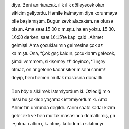
diye. Beni anırtaracak, ılık ılık dölleyecek olan
sikicim geliyordu. Hamile kalmayım diye korunmaya
bile başlamıştım. Bugün zevk alacaktım, ne olursa
olsun. Ama saat 15:00 olmuştu, halen yoktu. 15:30,
16:00 derken, saat 16:15’te kapı çaldı. Ahmet
gelmişti. Ama çocuklarımın gelmesine çok az
kalmıştı. Ona, “Çok geç kaldın, çocuklarım gelecek,
şimdi veremem, sikişemeyiz!” deyince, “Birşey
olmaz, onlar gelene kadar sikerim seni canım!”
deyip, beni hemen mutfak masasına domalttı.
Ben böyle sikilmek istemiyordum ki. Özlediğim o
hissi bu şekilde yaşamak istemiyordum ki. Ama
Ahmet’in umrunda değildi. Yarım saate kadar kızım
gelecekti ve ben mutfak masasında domaltılmış, gri
eşofman altım çıkarılmış, külodumla sikilmeyi