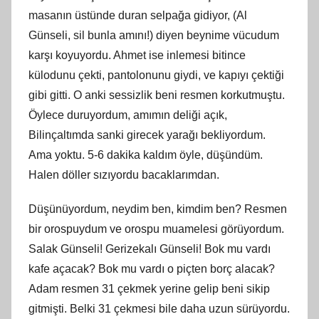
masanın üstünde duran selpağa gidiyor, (Al
Günseli, sil bunla amını!) diyen beynime vücudum
karşı koyuyordu. Ahmet ise inlemesi bitince
külodunu çekti, pantolonunu giydi, ve kapıyı çektiği
gibi gitti. O anki sessizlik beni resmen korkutmuştu.
Öylece duruyordum, amımın deliği açık,
Bilinçaltımda sanki girecek yarağı bekliyordum.
Ama yoktu. 5-6 dakika kaldım öyle, düşündüm.
Halen döller sızıyordu bacaklarımdan.
Düşünüyordum, neydim ben, kimdim ben? Resmen
bir orospuydum ve orospu muamelesi görüyordum.
Salak Günseli! Gerizekalı Günseli! Bok mu vardı
kafe açacak? Bok mu vardı o piçten borç alacak?
Adam resmen 31 çekmek yerine gelip beni sikip
gitmişti. Belki 31 çekmesi bile daha uzun sürüyordu.