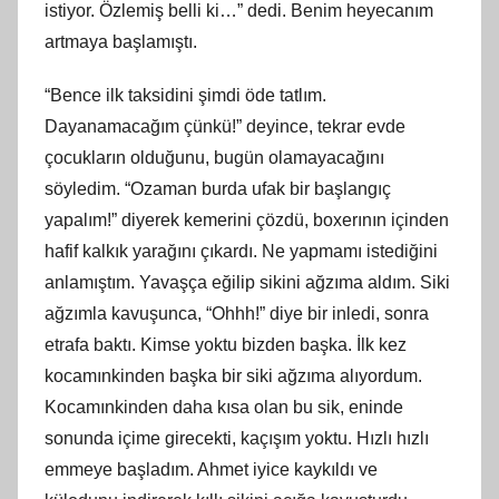
istiyor. Özlemiş belli ki…” dedi. Benim heyecanım
artmaya başlamıştı.
“Bence ilk taksidini şimdi öde tatlım.
Dayanamacağım çünkü!” deyince, tekrar evde
çocukların olduğunu, bugün olamayacağını
söyledim. “Ozaman burda ufak bir başlangıç
yapalım!” diyerek kemerini çözdü, boxerının içinden
hafif kalkık yarağını çıkardı. Ne yapmamı istediğini
anlamıştım. Yavaşça eğilip sikini ağzıma aldım. Siki
ağzımla kavuşunca, “Ohhh!” diye bir inledi, sonra
etrafa baktı. Kimse yoktu bizden başka. İlk kez
kocamınkinden başka bir siki ağzıma alıyordum.
Kocamınkinden daha kısa olan bu sik, eninde
sonunda içime girecekti, kaçışım yoktu. Hızlı hızlı
emmeye başladım. Ahmet iyice kaykıldı ve