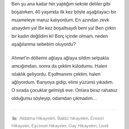
Ben şu ana kadar her yaptığım sekste deliler gibi
boşalırken, 40 yaşımda ilk kez böyle aşağılayacı bir
muameleye maruz kalıyordum. En azından zevk
alsaydım ya! Bir kez boşaltsaydı beni ya! Ben çirkin
bir kadın değildim ki! Borç içinde olmam, neden
aşağılanma sebebim oluyordu?
Ahmet’in döllerini ağlaya ağlaya sildim selpakla
amcığımdan, sonra da çektim külodumu. Halen
ıslaklık geliyordu. Eşofmanımı çektim, halen
ağlıyordum. Banyoya gidip, elimi yüzümü yıkadım.
O sırada çocuklar gelmişti eve. Onlara biraz rahatsız
olduğumu söyleyip, odamdan çıkmadım…
Aldatma Hikayeleri
,
Baldız hikayeleri
,
Ensest
Hikayeler
,
Eşcinsel Hikayeler
,
Gay Hikayeleri
,
Liseli