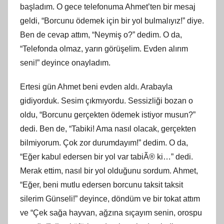
başladım. O gece telefonuma Ahmet’ten bir mesaj
geldi, “Borcunu ödemek için bir yol bulmalıyız!” diye.
Ben de cevap attım, “Neymiş o?” dedim. O da,
“Telefonda olmaz, yarın görüşelim. Evden alırım
seni!” deyince onayladım.
Ertesi gün Ahmet beni evden aldı. Arabayla
gidiyorduk. Sesim çıkmıyordu. Sessizliği bozan o
oldu, “Borcunu gerçekten ödemek istiyor musun?”
dedi. Ben de, “Tabiki! Ama nasıl olacak, gerçekten
bilmiyorum. Çok zor durumdayım!” dedim. O da,
“Eğer kabul edersen bir yol var tabiÃ® ki…” dedi.
Merak ettim, nasıl bir yol olduğunu sordum. Ahmet,
“Eğer, beni mutlu edersen borcunu taksit taksit
silerim Günseli!” deyince, döndüm ve bir tokat attım
ve “Çek sağa hayvan, ağzına sıçayım senin, orospu