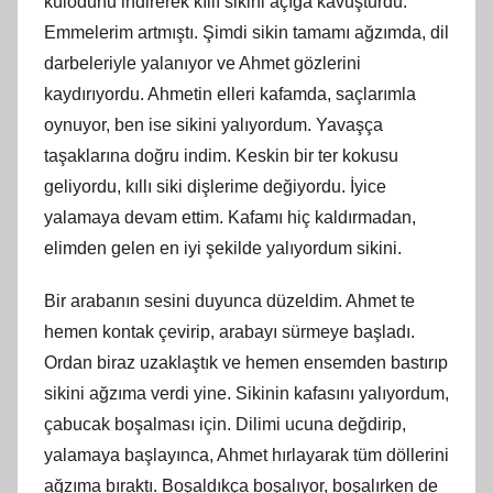
külodunu indirerek kıllı sikini açığa kavuşturdu.
Emmelerim artmıştı. Şimdi sikin tamamı ağzımda, dil
darbeleriyle yalanıyor ve Ahmet gözlerini
kaydırıyordu. Ahmetin elleri kafamda, saçlarımla
oynuyor, ben ise sikini yalıyordum. Yavaşça
taşaklarına doğru indim. Keskin bir ter kokusu
geliyordu, kıllı siki dişlerime değiyordu. İyice
yalamaya devam ettim. Kafamı hiç kaldırmadan,
elimden gelen en iyi şekilde yalıyordum sikini.
Bir arabanın sesini duyunca düzeldim. Ahmet te
hemen kontak çevirip, arabayı sürmeye başladı.
Ordan biraz uzaklaştık ve hemen ensemden bastırıp
sikini ağzıma verdi yine. Sikinin kafasını yalıyordum,
çabucak boşalması için. Dilimi ucuna değdirip,
yalamaya başlayınca, Ahmet hırlayarak tüm döllerini
ağzıma bıraktı. Boşaldıkça boşalıyor, boşalırken de