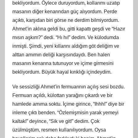
bekliyordum. Öylece duruyordum, kollarımı uzatıp
masanın diğer kenarından güç alıyordum. Perde
açıktı, karşıdan biri görse ne derdim bilmiyordum.
Ahmet’in aklına geldi bu, gitti kapattı geşdi ve “Hazır
mısın aşkım?” dedi. “Hı hı!” dedim. Ve külodumda
inmişti. Şimdi, yeni kıllarını aldığım göt deliğim ve
alttan amımın deliği karşısındaydı. Ben halen
masanın kenarına tutunuyor ve içime girmesini
bekliyordum. Büyük hayal kırıklığı içindeydim.
Ve sessizliği Ahmet’in fermuarının açılış sesi bozdu.
Fermuarı açıldı, külottan yarağını çıkardı ve bir
hamlede amıma soktu. İçime girince, “Ihhh!” diye bir
inleme çıktı benden. “Özlemişmisin yarak yemeyi
kaltak!” deyince, “Sik ve git!” dedim. Çok
üzülmüştüm, resmen kullanılıyordum. Oysa