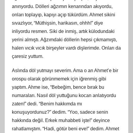
anırıyordu. Dölleri ağzımın kenarından akıyordu,
onları toplayıp, kapıyı açıp tükürdüm. Ahmet sikini
sıvazlıyor, “Müthişsin, harikasın, ohhh!” diye
inliyordu resmen. Siki de inmiş, artık külodundaki
yerini almıştı. Ağzımdaki döllerin hepsi çıkmamıştı,
halen vıcık vıcık birşeyler vardı dişlerimde. Onları da
çaresiz yuttum.
Aslında döl yutmayı severim. Ama o an Ahmet’e bir
orospu olarak görünmemek için iğrenmiş gibi
yaptım. Ahme ise, “Bebeğim, bence bırak bu
numaraları. Nasıl döl yuttuğunu kocan anlatıyordu
zaten!” dedi. “Benim hakkımda mı
konuşuyordunuz?” dedim. “Yoo, sadece senin
hakkında değil. Erkek muhabbeti işte!” deyince
rahatlamıştım. “Hadi, götür beni eve!” dedim. Ahmet