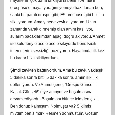
hayallerim çok daha farklıydı ki benim. Ahmet’in
orospusu olmaya, yarağını yemeye hazırlanan ben,
sanki bir paralı orospu gibi, E5 orospusu gibi hızlıca
sikiliyordum. Ama yinede zevk alıyordum. Uzun
zamandır yarak girmemiş olan amım kasılıyor,
sularım bacaklarımdan aşağı doğru akıyordu. Ahmet
ise küfürleriyle acele acele sikiyordu beni. Kısık
inlemelerim sessizliği bozuyordu. Hayatımda ilk kez
bu kadar hızlı sikiliyordum.
Şimdi zevkten bağırıyordum. Ama bu zevk, yaklaşık
5 dakika sonra bitti. 5 dakika sonra, amım ılık ılık
dölleniyordu. Ve Ahmet gene, “Orospu Günseli!
Kaltak Günseli!” diye anırıyor ve boşalmasına
devam ediyordu. Boşalması bitince içimden çıktı.
Ben donup kalmıştım. Nolmuştu ya? Sikilmiş
miydim ben şimdi? Resmen donmuştum. Gözüm