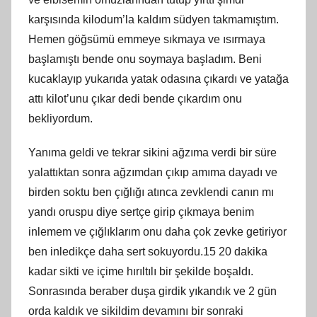
karşısında kilodum’la kaldım südyen takmamıştım.
Hemen göğsümü emmeye sıkmaya ve ısırmaya
başlamıştı bende onu soymaya başladım. Beni
kucaklayıp yukarıda yatak odasına çıkardı ve yatağa
attı kilot’unu çıkar dedi bende çıkardım onu
bekliyordum.
Yanıma geldi ve tekrar sikini ağzıma verdi bir süre
yalattıktan sonra ağzımdan çıkıp amıma dayadı ve
birden soktu ben çığlığı atınca zevklendi canın mı
yandı oruspu diye sertçe girip çıkmaya benim
inlemem ve çığlıklarım onu daha çok zevke getiriyor
ben inledikçe daha sert sokuyordu.15 20 dakika
kadar sikti ve içime hırıltılı bir şekilde boşaldı.
Sonrasında beraber duşa girdik yıkandık ve 2 gün
orda kaldık ve sikildim devamını bir sonraki