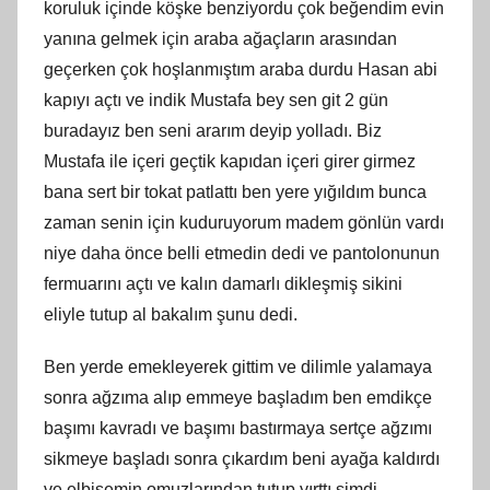
koruluk içinde köşke benziyordu çok beğendim evin
yanına gelmek için araba ağaçların arasından
geçerken çok hoşlanmıştım araba durdu Hasan abi
kapıyı açtı ve indik Mustafa bey sen git 2 gün
buradayız ben seni ararım deyip yolladı. Biz
Mustafa ile içeri geçtik kapıdan içeri girer girmez
bana sert bir tokat patlattı ben yere yığıldım bunca
zaman senin için kuduruyorum madem gönlün vardı
niye daha önce belli etmedin dedi ve pantolonunun
fermuarını açtı ve kalın damarlı dikleşmiş sikini
eliyle tutup al bakalım şunu dedi.
Ben yerde emekleyerek gittim ve dilimle yalamaya
sonra ağzıma alıp emmeye başladım ben emdikçe
başımı kavradı ve başımı bastırmaya sertçe ağzımı
sikmeye başladı sonra çıkardım beni ayağa kaldırdı
ve elbisemin omuzlarından tutup yırttı şimdi