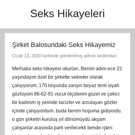
İçeriğe
Seks Hikayeleri
atla
Şirket Balosundaki Seks Hikayemiz
Ocak 13, 2020
tarihinde gönderilmiş
admin
tarafından
Merhaba seks hikayesi okurları, Benim adım ece 22
yaşındayım özel bir şirkette sekreter olarak
çalışıyorum. 170 boyunda sarışın beyaz tenli siyah
gözlüyüm 86-62-91 vücut ölçülerim güzel ve çekici
bir kadınım iş yerinde tacizler ve arzulayan gözler
içinde çalışıyordum. buda benim hoşuma gidiyordu.
o gün şirketin kuruluş yıl dönümüydü akşam
çalışanlar arasında parti verilecekti bende işten