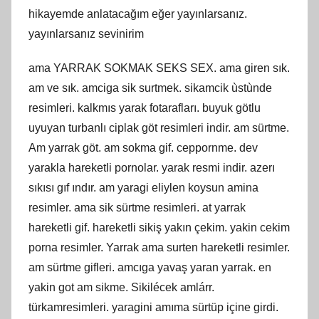
hikayemde anlatacağım eğer yayınlarsanız.
yayınlarsanız sevinirim
ama YARRAK SOKMAK SEKS SEX. ama giren sık.
am ve sık. amciga sik surtmek. sikamcik ùstùnde
resimleri. kalkmıs yarak fotarafları. buyuk götlu
uyuyan turbanlı ciplak göt resimleri indir. am sürtme.
Am yarrak göt. am sokma gif. ceppornme. dev
yarakla hareketli pornolar. yarak resmi indir. azerı
sıkısı gıf ındır. am yaragi eliylen koysun amina
resimler. ama sik sürtme resimleri. at yarrak
hareketli gif. hareketli sikiş yakın çekim. yakin cekim
porna resimler. Yarrak ama surten hareketli resimler.
am sürtme gifleri. amcıga yavaş yaran yarrak. en
yakin got am sikme. Sikilécek amlárr.
türkamresimleri. yaragini amıma sürtüp içine girdi.