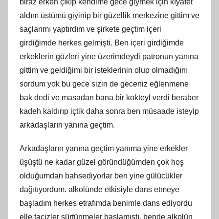
biraz erken çıkıp kendime gece giymek için kıyafet
aldım üstümü giyinip bir güzellik merkezine gittim ve
saçlarımı yaptırdım ve şirkete geçtim içeri
girdiğimde herkes gelmişti. Ben içeri girdiğimde
erkeklerin gözleri yine üzerimdeydi patronun yanına
gittim ve geldiğimi bir isteklerinin olup olmadığını
sordum yok bu gece sizin de geceniz eğlenmene
bak dedi ve masadan bana bir kokteyl verdi beraber
kadeh kaldırıp içtik daha sonra ben müsaade isteyip
arkadaşların yanına geçtim.
Arkadaşların yanına geçtim yanıma yine erkekler
üşüştü ne kadar güzel göründüğümden çok hoş
olduğumdan bahsediyorlar ben yine gülücükler
dağıtıyordum. alkolünde etkisiyle dans etmeye
başladım herkes etrafımda benimle dans ediyordu
elle tacizler sürtünmeler başlamıştı. bende alkolün