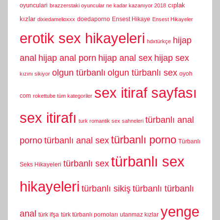
cıplak
oyunculari
brazzerstaki oyuncular ne kadar kazanıyor 2018
kızlar
doedaporno
Ensest Hikaye
dixiedamelioxxx
Ensest Hikayeler
erotik sex hikayeleri
hijap
hdxtürkçe
anal
hijap anal porn
hijap anal sex
hijap sex
olgun türbanlı
olgun türbanlı sex
oyoh
kızını sikiyor
sex itiraf sayfası
com
rokettube tüm kategoriler
sex itirafı
türbanlı anal
turk romantik sex sahneleri
türbanlı porno
porno
türbanlı anal sex
Türbanlı
türbanlı sex
türbanlı sex
Seks Hikayeleri
hikayeleri
türbanlı sikiş
türbanlı türbanlı
yenge
anal
türk ifşa
türk türbanlı pornoları
utanmaz kızlar