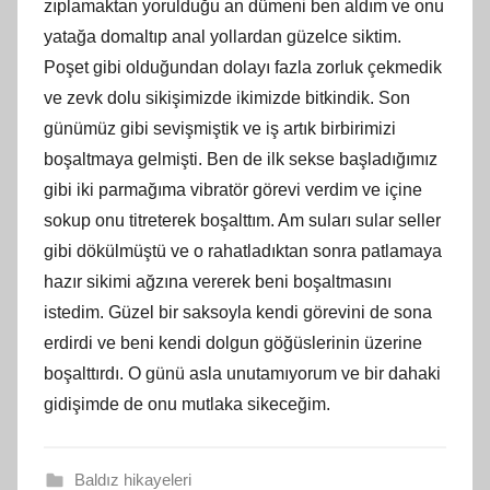
zıplamaktan yorulduğu an dümeni ben aldım ve onu
yatağa domaltıp anal yollardan güzelce siktim.
Poşet gibi olduğundan dolayı fazla zorluk çekmedik
ve zevk dolu sikişimizde ikimizde bitkindik. Son
günümüz gibi sevişmiştik ve iş artık birbirimizi
boşaltmaya gelmişti. Ben de ilk sekse başladığımız
gibi iki parmağıma vibratör görevi verdim ve içine
sokup onu titreterek boşalttım. Am suları sular seller
gibi dökülmüştü ve o rahatladıktan sonra patlamaya
hazır sikimi ağzına vererek beni boşaltmasını
istedim. Güzel bir saksoyla kendi görevini de sona
erdirdi ve beni kendi dolgun göğüslerinin üzerine
boşalttırdı. O günü asla unutamıyorum ve bir dahaki
gidişimde de onu mutlaka sikeceğim.
Baldız hikayeleri