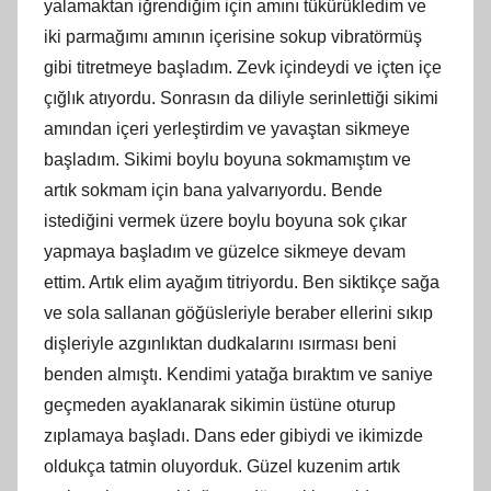
yalamaktan iğrendiğim için amını tükürükledim ve
iki parmağımı amının içerisine sokup vibratörmüş
gibi titretmeye başladım. Zevk içindeydi ve içten içe
çığlık atıyordu. Sonrasın da diliyle serinlettiği sikimi
amından içeri yerleştirdim ve yavaştan sikmeye
başladım. Sikimi boylu boyuna sokmamıştım ve
artık sokmam için bana yalvarıyordu. Bende
istediğini vermek üzere boylu boyuna sok çıkar
yapmaya başladım ve güzelce sikmeye devam
ettim. Artık elim ayağım titriyordu. Ben siktikçe sağa
ve sola sallanan göğüsleriyle beraber ellerini sıkıp
dişleriyle azgınlıktan dudkalarını ısırması beni
benden almıştı. Kendimi yatağa bıraktım ve saniye
geçmeden ayaklanarak sikimin üstüne oturup
zıplamaya başladı. Dans eder gibiydi ve ikimizde
oldukça tatmin oluyorduk. Güzel kuzenim artık