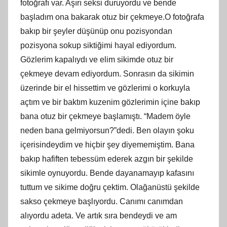
fotoğrafı var. Aşırı seksi duruyordu ve bende
başladım ona bakarak otuz bir çekmeye.O fotoğrafa
bakıp bir şeyler düşünüp onu pozisyondan
pozisyona sokup siktiğimi hayal ediyordum.
Gözlerim kapalıydı ve elim sikimde otuz bir
çekmeye devam ediyordum. Sonrasın da sikimin
üzerinde bir el hissettim ve gözlerimi o korkuyla
açtım ve bir baktım kuzenim gözlerimin içine bakıp
bana otuz bir çekmeye başlamıştı. “Madem öyle
neden bana gelmiyorsun?”dedi. Ben olayın şoku
içerisindeydim ve hiçbir şey diyememiştim. Bana
bakıp hafiften tebessüm ederek azgın bir şekilde
sikimle oynuyordu. Bende dayanamayıp kafasını
tuttum ve sikime doğru çektim. Olağanüstü şekilde
sakso çekmeye başlıyordu. Canımı canımdan
alıyordu adeta. Ve artık sıra bendeydi ve am