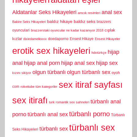
Aldatanlar Seks Hikayeleri
anal sex
amcık resimleri
baldız hikaye
baldız seks
brazzers
Bakire Seks Hikayeleri
cıplak
oyunculari
brazzerstaki oyuncular ne kadar kazanıyor 2018
kızlar
doedaporno
Ensest Hikaye
dixiedamelioxxx
Ensest Hikayeler
erotik sex hikayeleri
hijap
hdxtürkçe
anal
hijap anal porn
hijap anal sex
hijap sex
olgun türbanlı
olgun türbanlı sex
oyoh
kızını sikiyor
sex itiraf sayfası
com
rokettube tüm kategoriler
sex itirafı
türbanlı anal
turk romantik sex sahneleri
türbanlı porno
porno
türbanlı anal sex
Türbanlı
türbanlı sex
türbanlı sex
Seks Hikayeleri