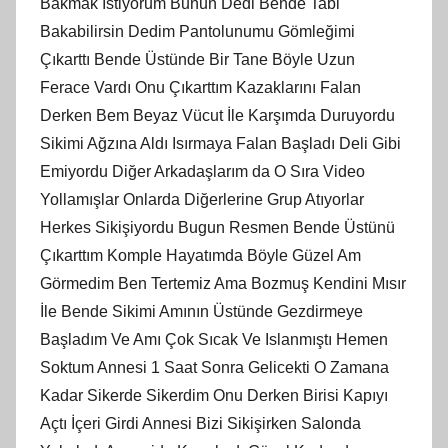
Bakmak İstiyorum Bunun Dedi Bende Tabi
Bakabilirsin Dedim Pantolunumu Gömleğimi
Çıkarttı Bende Üstünde Bir Tane Böyle Uzun
Ferace Vardı Onu Çıkarttım Kazaklarını Falan
Derken Bem Beyaz Vücut İle Karşımda Duruyordu
Sikimi Ağzına Aldı Isırmaya Falan Başladı Deli Gibi
Emiyordu Diğer Arkadaşlarım da O Sıra Video
Yollamışlar Onlarda Diğerlerine Grup Atıyorlar
Herkes Sikişiyordu Bugun Resmen Bende Üstünü
Çıkarttım Komple Hayatımda Böyle Güzel Am
Görmedim Ben Tertemiz Ama Bozmuş Kendini Mısır
İle Bende Sikimi Amının Üstünde Gezdirmeye
Başladım Ve Amı Çok Sıcak Ve Islanmıştı Hemen
Soktum Annesi 1 Saat Sonra Gelicekti O Zamana
Kadar Sikerde Sikerdim Onu Derken Birisi Kapıyı
Açtı İçeri Girdi Annesi Bizi Sikişirken Salonda