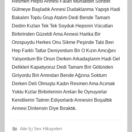
Resmen Hepsi Annesi Falan Muhabbet Sohbet
Gülmeye Başladık Annesi Dudaklarıma Yapıştı Hadi
Bakalım Toplu Grup Atalım Dedi Bende Tamam
Dedim Kızları Tek Tek Soyduk Hepsnin Vücutları
Birbirinden Güzeldi Ama Annesi Harika Bir
Orospuydu Herkes Onu Sikme Peşinde Tabi Ben
Hep Farklı Tatlar Deniyordum Bir O Kızın Amcığını
Yalıyordum Bir Onun Derken Arkadaşlarım Hadi Gel
Delikleri Kapatıyoruz Dedi Tamam Biri Götünden
Giriyordu Biri Amından Bende Ağzına Soktum
Derken Deli Olmuştu Kadın Resmen Ama Acımak
Yoktu Kızlar Birbirlerinin Amları İle Oynuyorlar
Kendilerini Tatmin Ediyorlardı Annesini Boşalttık
Annesi Dinlensin Diye Bıraktık.
Aile İçi Sex Hikayeleri