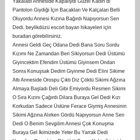
Yakaladı Anneside Kapalıydı Güzel Kadın dı
Pantolon Giydiği İçin Bacakları Ve Kalçaları Belli
Oluyordu Annesi Kızına Bağırdı Napıyorsun Sen
Dedi. beylikdüzü escort bayan hikayeleri için
buradan görebilirsiniz.
Annesi Geldi Geç Odana Dedi Bana Soru Sordu
Kızımı Ne Zamandan Beri Sikiyorsun Dedi Üstümü
Giyincektim Efendim Üstümü Giyinsem Ondan
Sonra Konuşsak Dedim Giyinme Dedi Elini Sikime
Attı Anneside Orospu Çıktı Diz Çöktü Sikimi Ağzına
Almaya Başladı Deli Gibi Emiyordu Resmen Sikimi
O Sıra Kızını Çağırdı Dilara Buraya Gel Dedi Kızı
Korkudan Sadece Üstüne Ferace Giymiş Annesinin
Sikimi Ağzına Alırken Gördü Napıyorsun Anne Sen
Dedi O Benim Sevgilim Annesi Çok Konuşma
Buraya Gel İkimizede Yeter Bu Yarrak Dedi