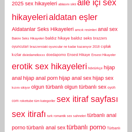
aile içi sex
2025 sex hikayeleri
ablasını sikti
hikayeleri
aldatan eşler
Aldatanlar Seks Hikayeleri
anal sex
amcık resimleri
baldız hikaye
baldız seks
brazzers
Bakire Seks Hikayeleri
cıplak
oyunculari
brazzerstaki oyuncular ne kadar kazanıyor 2018
kızlar
doedaporno
Ensest Hikaye
dixiedamelioxxx
Ensest Hikayeler
erotik sex hikayeleri
hijap
hdxtürkçe
anal
hijap anal porn
hijap anal sex
hijap sex
olgun türbanlı
olgun türbanlı sex
oyoh
kızını sikiyor
sex itiraf sayfası
com
rokettube tüm kategoriler
sex itirafı
türbanlı anal
turk romantik sex sahneleri
türbanlı porno
porno
türbanlı anal sex
Türbanlı