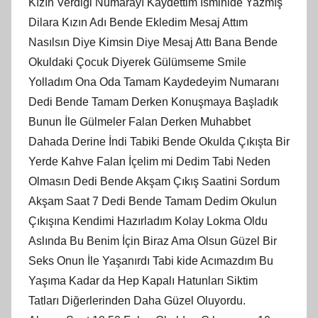
Kızın Verdiği Numarayı Kaydettim İsminide Yazmış
Dilara Kızın Adı Bende Ekledim Mesaj Attım
Nasılsın Diye Kimsin Diye Mesaj Attı Bana Bende
Okuldaki Çocuk Diyerek Gülümseme Smile
Yolladım Ona Oda Tamam Kaydedeyim Numaranı
Dedi Bende Tamam Derken Konuşmaya Başladık
Bunun İle Gülmeler Falan Derken Muhabbet
Dahada Derine İndi Tabiki Bende Okulda Çıkışta Bir
Yerde Kahve Falan İçelim mi Dedim Tabi Neden
Olmasın Dedi Bende Akşam Çıkış Saatini Sordum
Akşam Saat 7 Dedi Bende Tamam Dedim Okulun
Çıkışına Kendimi Hazırladım Kolay Lokma Oldu
Aslında Bu Benim İçin Biraz Ama Olsun Güzel Bir
Seks Onun İle Yaşanırdı Tabi kide Acımazdım Bu
Yaşıma Kadar da Hep Kapalı Hatunları Siktim
Tatları Diğerlerinden Daha Güzel Oluyordu.