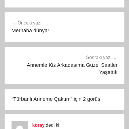
Yazı
Önceki yazı
gezinmesi
Merhaba dünya!
Sonraki yazı
Annemle Kiz Arkadaşıma Güzel Saatler
Yaşattık
“
Türbanlı Anneme Çaktım
” için 2 görüş
koray
dedi ki: