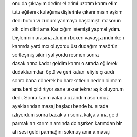
onu da çıkrayım dedim ellerimi uzatım karım elimi
tutu eğilerek kulağıma dişlerinle çıkarır mısın aşkım
dedi bütün vücudum yanmaya başlamıştı masörün
siki dim dikti ama Karıcığım istemişti yapmalıydım.
Dişlerimin arasına aldığım boxerı yavaşça indirirken
karımda yardımcı oluyordu üst dudağım masörün
sertleşmiş sikini yalıyordu resmen sonra
daşaklarına kadar geldim karım o sırada eğilerek
dudaklarımdan öptü ve geri kalanı eliyle çıkardı
sonra bana dönerek bu hareketlerin neden bilmem
ama beni çıldırtıyor sana tekrar tekrar aşık oluyorum
dedi. Sonra karım yatağa uzandı masörümüz
ayaklarından masaj başladı bende bu sırada
izliyordum sonra bacakları sonra kalçalarına geldi
parmakları karımın amında dolaşırken karımdan bir
ah sesi geldi parmağını sokmuş amına masaj