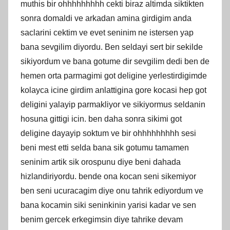
muthis bir ohhhhhhhhh cekti biraz altimda siktikten
sonra domaldi ve arkadan amina girdigim anda
saclarini cektim ve evet seninim ne istersen yap
bana sevgilim diyordu. Ben seldayi sert bir sekilde
sikiyordum ve bana gotume dir sevgilim dedi ben de
hemen orta parmagimi got deligine yerlestirdigimde
kolayca icine girdim anlattigina gore kocasi hep got
deligini yalayip parmakliyor ve sikiyormus seldanin
hosuna gittigi icin. ben daha sonra sikimi got
deligine dayayip soktum ve bir ohhhhhhhhh sesi
beni mest etti selda bana sik gotumu tamamen
seninim artik sik orospunu diye beni dahada
hizlandiriyordu. bende ona kocan seni sikemiyor
ben seni ucuracagim diye onu tahrik ediyordum ve
bana kocamin siki seninkinin yarisi kadar ve sen
benim gercek erkegimsin diye tahrike devam