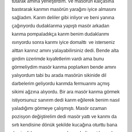
tutarak amına yerleştirdim. Ve masörün kalçasına
bastırarak karımın masörün yarağını iyice almasını
sağladım. Karım deliler gibi inliyor ve beni yanına
çağırıyordu dudaklarıma yapıştı masör arkadan
karıma pompaladıkça karım benim dudaklarımı
ısırıyordu sonra karımı iyice domalttı ve isterseniz
alttan karınız amını yalayabilirsiniz dedi. Bende alta
girdim üzerimde kıyafetlerim vardı ama bunu
görmeliydim masör karıma poplarken bende amını
yalıyordum tabi bu arada masörün sikinide dil
darbelerim geliyordu karımda fermuarımı açmış
sikimi ağzına alıyordu. Bir ara masör karıma görmek
istiyorsunuz sanırım dedi karım eğilerek benim nasıl
yaladığımı görmeye çalışmıştı. Masör ozaman
pozisyon değiştirelim dedi masör yattı ve karımı da
sırtı kendisine dönük şekilde kucağına oturttu bana