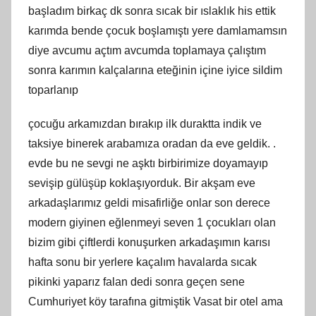
başladım birkaç dk sonra sıcak bir ıslaklık his ettik
karımda bende çocuk boşlamıştı yere damlamamsın
diye avcumu açtım avcumda toplamaya çalıştım
sonra karımın kalçalarına eteğinin içine iyice sildim
toparlanıp
çocuğu arkamızdan bırakıp ilk duraktta indik ve
taksiye binerek arabamıza oradan da eve geldik. .
evde bu ne sevgi ne aşktı birbirimize doyamayıp
sevişip gülüşüp koklaşıyorduk. Bir akşam eve
arkadaşlarımız geldi misafirliğe onlar son derece
modern giyinen eğlenmeyi seven 1 çocukları olan
bizim gibi çiftlerdi konuşurken arkadaşımın karısı
hafta sonu bir yerlere kaçalım havalarda sıcak
pikinki yaparız falan dedi sonra geçen sene
Cumhuriyet köy tarafına gitmiştik Vasat bir otel ama