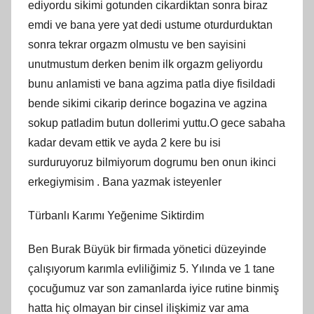
ediyordu sikimi gotunden cikardiktan sonra biraz
emdi ve bana yere yat dedi ustume oturdurduktan
sonra tekrar orgazm olmustu ve ben sayisini
unutmustum derken benim ilk orgazm geliyordu
bunu anlamisti ve bana agzima patla diye fisildadi
bende sikimi cikarip derince bogazina ve agzina
sokup patladim butun dollerimi yuttu.O gece sabaha
kadar devam ettik ve ayda 2 kere bu isi
surduruyoruz bilmiyorum dogrumu ben onun ikinci
erkegiymisim . Bana yazmak isteyenler
Türbanlı Karımı Yeğenime Siktirdim
Ben Burak Büyük bir firmada yönetici düzeyinde
çalışıyorum karımla evliliğimiz 5. Yılında ve 1 tane
çocuğumuz var son zamanlarda iyice rutine binmiş
hatta hiç olmayan bir cinsel ilişkimiz var ama