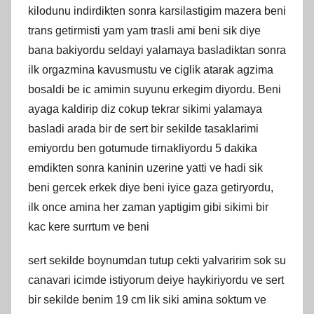
kilodunu indirdikten sonra karsilastigim mazera beni
trans getirmisti yam yam trasli ami beni sik diye
bana bakiyordu seldayi yalamaya basladiktan sonra
ilk orgazmina kavusmustu ve ciglik atarak agzima
bosaldi be ic amimin suyunu erkegim diyordu. Beni
ayaga kaldirip diz cokup tekrar sikimi yalamaya
basladi arada bir de sert bir sekilde tasaklarimi
emiyordu ben gotumude tirnakliyordu 5 dakika
emdikten sonra kaninin uzerine yatti ve hadi sik
beni gercek erkek diye beni iyice gaza getiryordu,
ilk once amina her zaman yaptigim gibi sikimi bir
kac kere surrtum ve beni
sert sekilde boynumdan tutup cekti yalvaririm sok su
canavari icimde istiyorum deiye haykiriyordu ve sert
bir sekilde benim 19 cm lik siki amina soktum ve