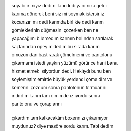
soyabilir miyiz dedim, tabi dedi yanımıza geldi
karıma dönerek beni siz mi soymak istersiniz
kocanızın mı dedi karımda birlikte dedi karım
gömleklerinin düğmesini çözerken ben ne
yapacağımı bilemedim karımın belinden sarılarak
saçlarından öpeyim dedim bu sırada karım
omuzumdan bastırarak çömelmemi ve pantolonu
çıkarmamı istedi şaşkın yüzümü görünce hani bana
hizmet etmek istiyordun dedi. Haklıydı bunu ben
söylemiştim emirde büyük yerdendi çömeldim ve
kemerini çözdüm sonra pantolonun fermuarını
indirdim karım tam dimimde izliyordu sonra
pantolonu ve çoraplarını
çıkardım tam kalkacaktım boxerınızı çıkarmıyor
muydunuz? diye masöre sordu karım. Tabi dedim