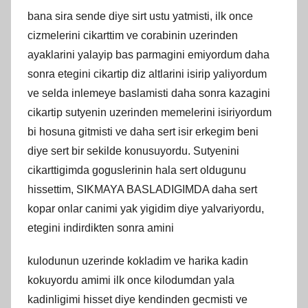
bana sira sende diye sirt ustu yatmisti, ilk once
cizmelerini cikarttim ve corabinin uzerinden
ayaklarini yalayip bas parmagini emiyordum daha
sonra etegini cikartip diz altlarini isirip yaliyordum
ve selda inlemeye baslamisti daha sonra kazagini
cikartip sutyenin uzerinden memelerini isiriyordum
bi hosuna gitmisti ve daha sert isir erkegim beni
diye sert bir sekilde konusuyordu. Sutyenini
cikarttigimda goguslerinin hala sert oldugunu
hissettim, SIKMAYA BASLADIGIMDA daha sert
kopar onlar canimi yak yigidim diye yalvariyordu,
etegini indirdikten sonra amini
kulodunun uzerinde kokladim ve harika kadin
kokuyordu amimi ilk once kilodumdan yala
kadinligimi hisset diye kendinden gecmisti ve