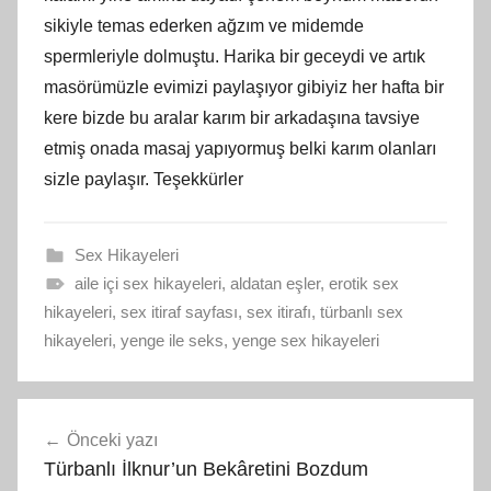
sikiyle temas ederken ağzım ve midemde
spermleriyle dolmuştu. Harika bir geceydi ve artık
masörümüzle evimizi paylaşıyor gibiyiz her hafta bir
kere bizde bu aralar karım bir arkadaşına tavsiye
etmiş onada masaj yapıyormuş belki karım olanları
sizle paylaşır. Teşekkürler
Sex Hikayeleri
aile içi sex hikayeleri
,
aldatan eşler
,
erotik sex
hikayeleri
,
sex itiraf sayfası
,
sex itirafı
,
türbanlı sex
hikayeleri
,
yenge ile seks
,
yenge sex hikayeleri
Yazı
Önceki yazı
gezinmesi
Türbanlı İlknur’un Bekâretini Bozdum