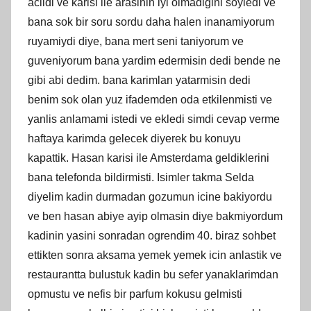
acildi ve karisi ile arasinin iyi olmadigini soyledi ve
bana sok bir soru sordu daha halen inanamiyorum
ruyamiydi diye, bana mert seni taniyorum ve
guveniyorum bana yardim edermisin dedi bende ne
gibi abi dedim. bana karimlan yatarmisin dedi
benim sok olan yuz ifademden oda etkilenmisti ve
yanlis anlamami istedi ve ekledi simdi cevap verme
haftaya karimda gelecek diyerek bu konuyu
kapattik. Hasan karisi ile Amsterdama geldiklerini
bana telefonda bildirmisti. Isimler takma Selda
diyelim kadin durmadan gozumun icine bakiyordu
ve ben hasan abiye ayip olmasin diye bakmiyordum
kadinin yasini sonradan ogrendim 40. biraz sohbet
ettikten sonra aksama yemek yemek icin anlastik ve
restaurantta bulustuk kadin bu sefer yanaklarimdan
opmustu ve nefis bir parfum kokusu gelmisti