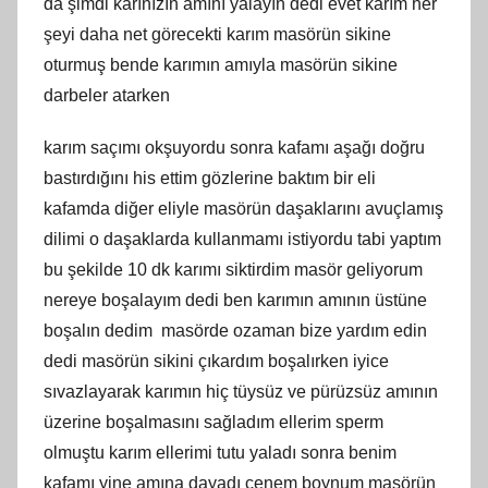
da şimdi karınızın amını yalayın dedi evet karım her
şeyi daha net görecekti karım masörün sikine
oturmuş bende karımın amıyla masörün sikine
darbeler atarken
karım saçımı okşuyordu sonra kafamı aşağı doğru
bastırdığını his ettim gözlerine baktım bir eli
kafamda diğer eliyle masörün daşaklarını avuçlamış
dilimi o daşaklarda kullanmamı istiyordu tabi yaptım
bu şekilde 10 dk karımı siktirdim masör geliyorum
nereye boşalayım dedi ben karımın amının üstüne
boşalın dedim masörde ozaman bize yardım edin
dedi masörün sikini çıkardım boşalırken iyice
sıvazlayarak karımın hiç tüysüz ve pürüzsüz amının
üzerine boşalmasını sağladım ellerim sperm
olmuştu karım ellerimi tutu yaladı sonra benim
kafamı yine amına dayadı çenem boynum masörün