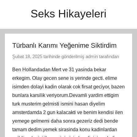
İçeriğe
Seks Hikayeleri
atla
Türbanlı Karımı Yeğenime Siktirdim
Şubat 18, 2025
tarihinde gönderilmiş
admin
tarafından
Ben Hollandadan Mert ve 31 yasinda bekar
erkegim. Olay gecen sene is yerinde gecti. elime
isimden dolayi kadin olarak cok firsat geciyor, bazen
bunlara karsilik veriyorum.Devamli yardim ettigim
turk musterim gelmisti ismini hasan diyelim
amsterdamda 2 gun kalacakti ve benim kendisi ilen
yemege gelmemi daha sonra gezeriz dedi bende
tamam dedim.yemek sirasinda konu kadinlardan