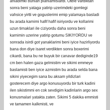
anladimki bunlari planlamislardi. Otele vardiktan
sonra beni yataga yatirip uzerimdeki gomlegi
vahsice yirtti ve goguslerimi emip yalamaya basladi
bu arada karnimi hafif hafif isiriyordu ve kollarimi
uzun tirnaklari ile ciziyordu daha sonra beni
karnimin uzerine yatirip gotumu SIKIYORDU ve
sonrada isirdi got yanaklarimi beni iyice hazirliyordu
bana don diye isaret verdikten sonra boxerimi
cikardi, bana bu ne buyuk bir canavar dediginde19
cm ben halen gaza gelmistim ve sikimi emmeye
baslamisti ben iyice azmistim bu arada selda bana
sikini yiyecegim sana bu aksam yildizlari
gosterecem diye argo konusuyordu bir turk kadini
ilen sikistimmi en cok sevdigim kadinlarin argo sex
konusmalari yatakta zaten. Sikimi 5 dakika emmisti
ve tamamen kalkmisti, ve