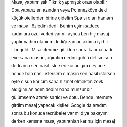
Masaj yaptırmıştık Piknik yapmıştık orası olabilir
Spa yaparız en azından veya Polenezköye deki
küçük otellerden birine gidelim Spa sı olan hamam
ve masajı özledim dedi. Benim eşim sadece
kadınlara özel yerleri var mı ayrıca ben hiç masaj
yaptırmadım utanırım dediği zaman aklıma iyi bir
fikir geldi. Misafirlerimiz gittikten sonra karıma hadi
eve sana masör çağıralım dedim güldü delisin sen
dedi ama sen nasıl istersen kocacığım deyince
bende ben nasıl istersem olmasın sen nasıl istersen
öyle olsun karıcım sana hizmet etmekten zevk
aldığımı anladım dedim bana munzur bir
gülümseme atarak sarıldı ve öptü. Bende internete
girdim masaj yapacak kişileri Google da aradım
sonra bu konuda tecrübeler var mı diye bakayım
derken karısına masaj yaptıranları karınız için masaj