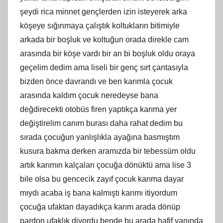
şeydi rica minnet gençlerden izin isteyerek arka
köşeye sığınmaya çalıştık koltukların bitimiyle
arkada bir boşluk ve koltuğun orada direkle cam
arasında bir köşe vardı bir an bi boşluk oldu oraya
geçelim dedim ama liseli bir genç sırt çantasıyla
bizden önce davrandı ve ben karımla çocuk
arasında kaldım çocuk neredeyse bana
değdirecekti otobüs firen yaptıkça karıma yer
değiştirelim canım burası daha rahat dedim bu
sırada çocuğun yanlışlıkla ayağına basmıştım
kusura bakma derken aramızda bir tebessüm oldu
artık karımın kalçaları çocuğa dönüktü ama lise 3
bile olsa bu gencecik zayıf çocuk karıma dayar
mıydı acaba iş bana kalmıştı karımı itiyordum
çocuğa ufaktan dayadıkça karım arada dönüp
pardon ufaklık diyordu bende bu arada hafif yanında