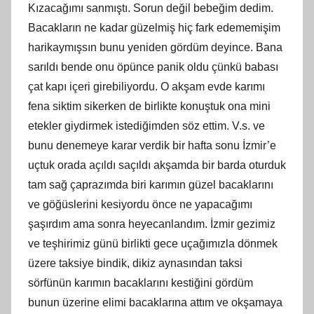
Kızacağımı sanmıştı. Sorun değil bebeğim dedim.
Bacakların ne kadar güzelmiş hiç fark edememişim
harikaymışsın bunu yeniden gördüm deyince. Bana
sarıldı bende onu öpünce panik oldu çünkü babası
çat kapı içeri girebiliyordu. O akşam evde karımı
fena siktim sikerken de birlikte konuştuk ona mini
etekler giydirmek istediğimden söz ettim. V.s. ve
bunu denemeye karar verdik bir hafta sonu İzmir’e
uçtuk orada açıldı saçıldı akşamda bir barda oturduk
tam sağ çaprazımda biri karımın güzel bacaklarını
ve göğüslerini kesiyordu önce ne yapacağımı
şaşırdım ama sonra heyecanlandım. İzmir gezimiz
ve teşhirimiz günü birlikti gece uçağımızla dönmek
üzere taksiye bindik, dikiz aynasından taksi
sörfünün karımın bacaklarını kestiğini gördüm
bunun üzerine elimi bacaklarına attım ve okşamaya