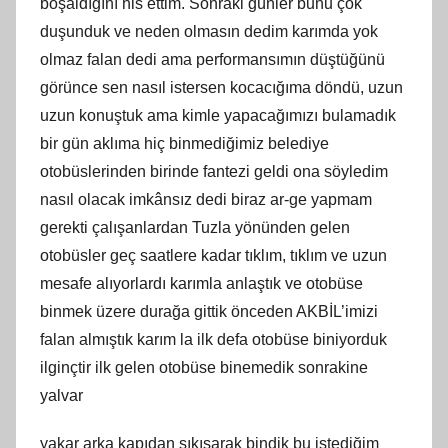
boşaldığını his ettim. Sonraki günler bunu çok
duşunduk ve neden olmasın dedim karımda yok
olmaz falan dedi ama performansımın düştüğünü
görünce sen nasıl istersen kocacığıma döndü, uzun
uzun konuştuk ama kimle yapacağımızı bulamadık
bir gün aklıma hiç binmediğimiz belediye
otobüslerinden birinde fantezi geldi ona söyledim
nasıl olacak imkânsız dedi biraz ar-ge yapmam
gerekti çalışanlardan Tuzla yönünden gelen
otobüsler geç saatlere kadar tıklım, tıklım ve uzun
mesafe alıyorlardı karımla anlaştık ve otobüse
binmek üzere durağa gittik önceden AKBİL’imizi
falan almıştık karım la ilk defa otobüse biniyorduk
ilginçtir ilk gelen otobüse binemedik sonrakine
yalvar
yakar arka kapıdan sıkışarak bindik bu istediğim