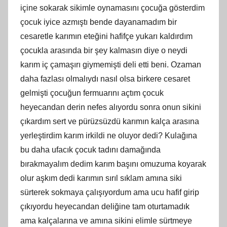
içine sokarak sikimle oynamasını çocuğa gösterdim
çocuk iyice azmıştı bende dayanamadım bir
cesaretle karımın eteğini hafifçe yukarı kaldırdım
çocukla arasında bir şey kalmasın diye o neydi
karım iç çamaşırı giymemişti deli etti beni. Ozaman
daha fazlası olmalıydı nasıl olsa birkere cesaret
gelmişti çocuğun fermuarını açtım çocuk
heyecandan derin nefes alıyordu sonra onun sikini
çıkardım sert ve pürüzsüzdü karımın kalça arasına
yerleştirdim karım irkildi ne oluyor dedi? Kulağına
bu daha ufacık çocuk tadını damağında
bırakmayalım dedim karım başını omuzuma koyarak
olur aşkım dedi karımın sırıl sıklam amına siki
sürterek sokmaya çalışıyordum ama ucu hafif girip
çıkıyordu heyecandan deliğine tam oturtamadık
ama kalçalarına ve amına sikini elimle sürtmeye