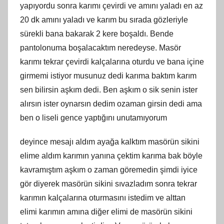
yapıyordu sonra karımı çevirdi ve amını yaladı en az
20 dk amını yaladı ve karım bu sırada gözleriyle
sürekli bana bakarak 2 kere boşaldı. Bende
pantolonuma boşalacaktım neredeyse. Masör
karımı tekrar çevirdi kalçalarına oturdu ve bana içine
girmemi istiyor musunuz dedi karıma baktım karım
sen bilirsin aşkım dedi. Ben aşkım o sik senin ister
alırsın ister oynarsın dedim ozaman girsin dedi ama
ben o liseli gence yaptığını unutamıyorum
deyince mesajı aldım ayağa kalktım masörün sikini
elime aldım karımın yanına çektim karıma bak böyle
kavramıştım aşkım o zaman göremedin şimdi iyice
gör diyerek masörün sikini sıvazladım sonra tekrar
karımın kalçalarına oturmasını istedim ve alttan
elimi karımın amına diğer elimi de masörün sikini