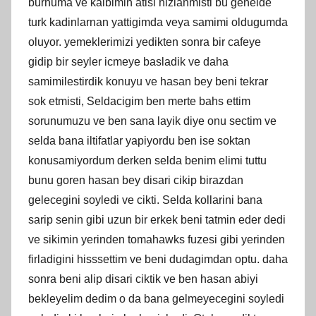
burnuma ve kalbimin atisi hizlanmisti bu genelde
turk kadinlarnan yattigimda veya samimi oldugumda
oluyor. yemeklerimizi yedikten sonra bir cafeye
gidip bir seyler icmeye basladik ve daha
samimilestirdik konuyu ve hasan bey beni tekrar
sok etmisti, Seldacigim ben merte bahs ettim
sorunumuzu ve ben sana layik diye onu sectim ve
selda bana iltifatlar yapiyordu ben ise soktan
konusamiyordum derken selda benim elimi tuttu
bunu goren hasan bey disari cikip birazdan
gelecegini soyledi ve cikti. Selda kollarini bana
sarip senin gibi uzun bir erkek beni tatmin eder dedi
ve sikimin yerinden tomahawks fuzesi gibi yerinden
firladigini hisssettim ve beni dudagimdan optu. daha
sonra beni alip disari ciktik ve ben hasan abiyi
bekleyelim dedim o da bana gelmeyecegini soyledi