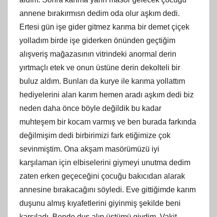
annene bırakırmısn dedim oda olur aşkım dedi.
Ertesi gün işe gider gitmez karıma bir demet çiçek
yolladım birde işe giderken önünden geçtiğim
alışveriş mağazasının vitrindeki anormal derin
yırtmaçlı etek ve onun üstüne derin dekolteli bir
buluz aldım. Bunları da kurye ile karıma yollattım
hediyelerini alan karım hemen aradı aşkım dedi biz
neden daha önce böyle değildik bu kadar
muhteşem bir kocam varmış ve ben burada farkında
değilmişim dedi birbirimizi fark etiğimize çok
sevinmiştim. Ona akşam masörümüzü iyi
karşılaman için elbiselerini giymeyi unutma dedim
zaten erken geçeceğini çocuğu bakıcıdan alarak
annesine bırakacağını söyledi. Eve gittiğimde karım
duşunu almış kıyafetlerini giyinmiş şekilde beni
karşıladı. Bende duş alıp üstümü giydim. Vakit