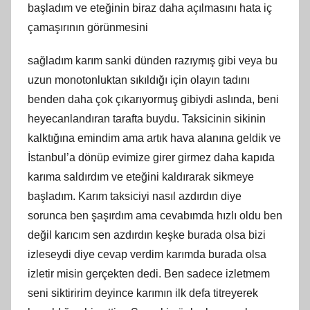
başladım ve eteğinin biraz daha açılmasını hata iç
çamaşırının görünmesini
sağladım karım sanki dünden razıymış gibi veya bu
uzun monotonluktan sıkıldığı için olayın tadını
benden daha çok çıkarıyormuş gibiydi aslında, beni
heyecanlandıran tarafta buydu. Taksicinin sikinin
kalktığına emindim ama artık hava alanına geldik ve
İstanbul’a dönüp evimize girer girmez daha kapıda
karıma saldırdım ve eteğini kaldırarak sikmeye
başladım. Karım taksiciyi nasıl azdırdın diye
sorunca ben şaşırdım ama cevabımda hızlı oldu ben
değil karıcım sen azdırdın keşke burada olsa bizi
izleseydi diye cevap verdim karımda burada olsa
izletir misin gerçekten dedi. Ben sadece izletmem
seni siktiririm deyince karımın ilk defa titreyerek