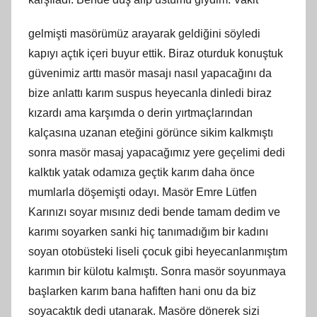
gelmişti masörümüz arayarak geldiğini söyledi
kapıyı açtık içeri buyur ettik. Biraz oturduk konuştuk
güvenimiz arttı masör masajı nasıl yapacağını da
bize anlattı karım suspus heyecanla dinledi biraz
kızardı ama karşımda o derin yırtmaçlarından
kalçasına uzanan eteğini görünce sikim kalkmıştı
sonra masör masaj yapacağımız yere geçelimi dedi
kalktık yatak odamıza geçtik karım daha önce
mumlarla döşemişti odayı. Masör Emre Lütfen
Karınızı soyar mısınız dedi bende tamam dedim ve
karımı soyarken sanki hiç tanımadığım bir kadını
soyan otobüsteki liseli çocuk gibi heyecanlanmıştım
karımın bir külotu kalmıştı. Sonra masör soyunmaya
başlarken karım bana hafiften hani onu da biz
soyacaktık dedi utanarak. Masöre dönerek sizi