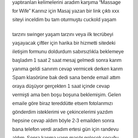
yaptıranları kelimelerini aradım karşıma “Massage
for Wife” Karınız için Masaj yazan bir link çıktı xxx
siteyi inceldim bu tam oturmuştu cuckold yaşam
tarzını swinger yaşam tarzını veya ilk tecrübeyi
yaşayacak çiftler için harika bir hizmetti sitedeki
iletişim formunu doldurdum sabırsızlıkla beklemeye
başladım 1 saat 2 saat mesaj gelmedi sonra karım
yanıma geldi sanırım cevap vermicek derken karım
Spam klasörüne bak dedi sana bende email attım
oraya düşüyor gerçekten 1 saat içinde cevap
vermişti ama ben boşu boşuna beklemişim. Gelen
emaile göre biraz tereddütte etsem fotolarımızı
gönderdim isteklerimi ve çekincelerimi yazdım
hepsine cevap aldım böyle 2-3 emailden sonra
bana telefon verdi aradım ertesi gün için randevu
aldım. Sonra karıma yarın masör gelecek çocuğu