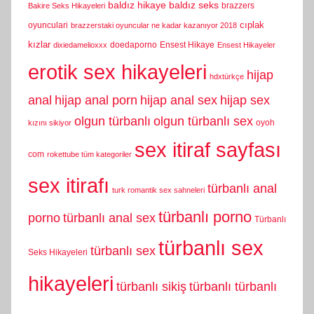
baldız hikaye
baldız seks
brazzers
Bakire Seks Hikayeleri
cıplak
oyunculari
brazzerstaki oyuncular ne kadar kazanıyor 2018
kızlar
doedaporno
Ensest Hikaye
dixiedamelioxxx
Ensest Hikayeler
erotik sex hikayeleri
hijap
hdxtürkçe
anal
hijap anal porn
hijap anal sex
hijap sex
olgun türbanlı
olgun türbanlı sex
oyoh
kızını sikiyor
sex itiraf sayfası
com
rokettube tüm kategoriler
sex itirafı
türbanlı anal
turk romantik sex sahneleri
türbanlı porno
porno
türbanlı anal sex
Türbanlı
türbanlı sex
türbanlı sex
Seks Hikayeleri
hikayeleri
türbanlı sikiş
türbanlı türbanlı