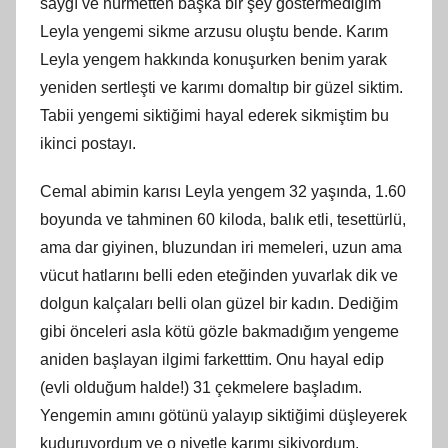
saygı ve hürmetten başka bir şey göstermediğim
Leyla yengemi sikme arzusu oluştu bende. Karım
Leyla yengem hakkında konuşurken benim yarak
yeniden sertleşti ve karımı domaltıp bir güzel siktim.
Tabii yengemi siktiğimi hayal ederek sikmiştim bu
ikinci postayı.
Cemal abimin karısı Leyla yengem 32 yaşında, 1.60
boyunda ve tahminen 60 kiloda, balık etli, tesettürlü,
ama dar giyinen, bluzundan iri memeleri, uzun ama
vücut hatlarını belli eden eteğinden yuvarlak dik ve
dolgun kalçaları belli olan güzel bir kadın. Dediğim
gibi önceleri asla kötü gözle bakmadığım yengeme
aniden başlayan ilgimi farketttim. Onu hayal edip
(evli olduğum halde!) 31 çekmelere başladım.
Yengemin amını götünü yalayıp siktiğimi düşleyerek
kuduruyordum ve o niyetle karımı sikiyordum.