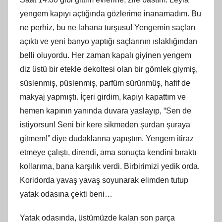
yengem kapıyı açtığında gözlerime inanamadım. Bu
ne perhiz, bu ne lahana turşusu! Yengemin saçları
açıktı ve yeni banyo yaptığı saçlarının ıslaklığından
belli oluyordu. Her zaman kapalı giyinen yengem
diz üstü bir etekle dekoltesi olan bir gömlek giymiş,
süslenmiş, püslenmiş, parfüm sürünmüş, hafif de
makyaj yapmıştı. İçeri girdim, kapıyı kapattım ve
hemen kapının yanında duvara yaslayıp, “Sen de
istiyorsun! Seni bir kere sikmeden şurdan şuraya
gitmem!” diye dudaklarına yapıştım. Yengem itiraz
etmeye çalıştı, direndi, ama sonuçta kendini bıraktı
kollarıma, bana karşılık verdi. Birbirimizi yedik orda.
Koridorda yavaş yavaş soyunarak elimden tutup
yatak odasına çekti beni…
Yatak odasında, üstümüzde kalan son parça