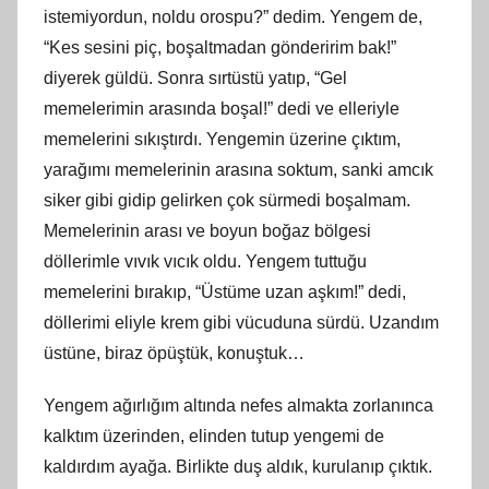
istemiyordun, noldu orospu?” dedim. Yengem de,
“Kes sesini piç, boşaltmadan gönderirim bak!”
diyerek güldü. Sonra sırtüstü yatıp, “Gel
memelerimin arasında boşal!” dedi ve elleriyle
memelerini sıkıştırdı. Yengemin üzerine çıktım,
yarağımı memelerinin arasına soktum, sanki amcık
siker gibi gidip gelirken çok sürmedi boşalmam.
Memelerinin arası ve boyun boğaz bölgesi
döllerimle vıvık vıcık oldu. Yengem tuttuğu
memelerini bırakıp, “Üstüme uzan aşkım!” dedi,
döllerimi eliyle krem gibi vücuduna sürdü. Uzandım
üstüne, biraz öpüştük, konuştuk…
Yengem ağırlığım altında nefes almakta zorlanınca
kalktım üzerinden, elinden tutup yengemi de
kaldırdım ayağa. Birlikte duş aldık, kurulanıp çıktık.