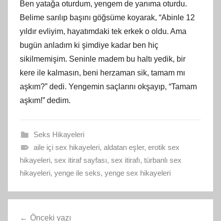
Ben yatağa oturdum, yengem de yanıma oturdu.
Belime sarılıp başını göğsüme koyarak, “Abinle 12
yıldır evliyim, hayatımdaki tek erkek o oldu. Ama
bugün anladım ki şimdiye kadar ben hiç
sikilmemişim. Seninle madem bu haltı yedik, bir
kere ile kalmasın, beni herzaman sik, tamam mı
aşkım?” dedi. Yengemin saçlarını okşayıp, “Tamam
aşkım!” dedim.
Seks Hikayeleri
aile içi sex hikayeleri
,
aldatan eşler
,
erotik sex
hikayeleri
,
sex itiraf sayfası
,
sex itirafı
,
türbanlı sex
hikayeleri
,
yenge ile seks
,
yenge sex hikayeleri
Yazı
Önceki yazı