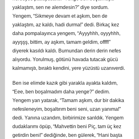
yaklaştım, sen ne alemdesin?” diye sordum.
Yengem, “Sikmeye devam et aşkım, ben de
yaklaştım, az kaldı, hadi durma!” dedi. Birkaç kez
daha pompalayınca yengem, “Ayyyhhh, oyyyhhh,
ayyşşş, bittim, ay aşkım, tamam geldim, offff!”
diyerek kasıldı kaldı. Burnundan derin derin nefes
alıyordu. Yorulmuş, götünü havada tutacak gücü
kalmamıştı, bıraktı kendini, yere yüzüstü uzanıverdi.
Ben ise elimde kazık gibi yarakla ayakta kaldım,
“Eee, ben boşalmadım daha yenge?” dedim.
Yengem yan yatarak, “Tamam aşkım, dur bir dakika
nefesleneyim, boşaltırım beni seni, uzan yanıma!”
dedi. Yanına uzandım, birbirimize sarıldık. Yengem
dudaklarımı öpüp, “Mahvettin beni Piç, tam üç kez
getirdin beni!” dediğinde, ben gülerek, “Hani başta