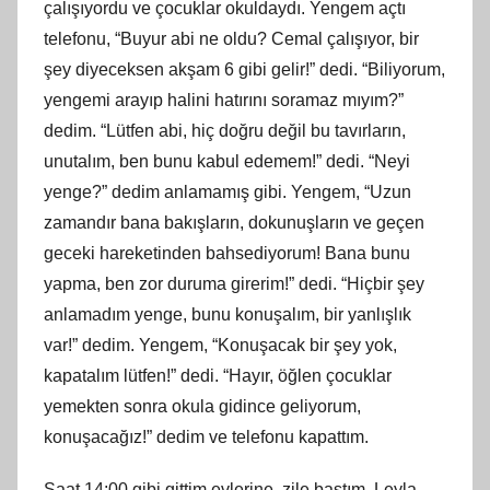
çalışıyordu ve çocuklar okuldaydı. Yengem açtı
telefonu, “Buyur abi ne oldu? Cemal çalışıyor, bir
şey diyeceksen akşam 6 gibi gelir!” dedi. “Biliyorum,
yengemi arayıp halini hatırını soramaz mıyım?”
dedim. “Lütfen abi, hiç doğru değil bu tavırların,
unutalım, ben bunu kabul edemem!” dedi. “Neyi
yenge?” dedim anlamamış gibi. Yengem, “Uzun
zamandır bana bakışların, dokunuşların ve geçen
geceki hareketinden bahsediyorum! Bana bunu
yapma, ben zor duruma girerim!” dedi. “Hiçbir şey
anlamadım yenge, bunu konuşalım, bir yanlışlık
var!” dedim. Yengem, “Konuşacak bir şey yok,
kapatalım lütfen!” dedi. “Hayır, öğlen çocuklar
yemekten sonra okula gidince geliyorum,
konuşacağız!” dedim ve telefonu kapattım.
Saat 14:00 gibi gittim evlerine, zile bastım. Leyla