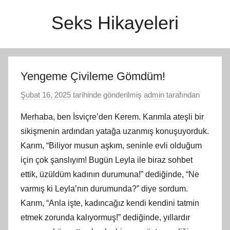
İçeriğe
Seks Hikayeleri
atla
Yengeme Çivileme Gömdüm!
Şubat 16, 2025
tarihinde gönderilmiş
admin
tarafından
Merhaba, ben İsviçre’den Kerem. Karımla ateşli bir
sikişmenin ardından yatağa uzanmış konuşuyorduk.
Karım, “Biliyor musun aşkım, seninle evli olduğum
için çok şanslıyım! Bugün Leyla ile biraz sohbet
ettik, üzüldüm kadının durumuna!” dediğinde, “Ne
varmış ki Leyla’nın durumunda?” diye sordum.
Karım, “Anla işte, kadıncağız kendi kendini tatmin
etmek zorunda kalıyormuş!” dediğinde, yıllardır