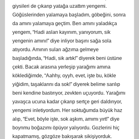
giysileri de çıkarıp yatağa uzattım yengemi.
Göğüslerinden yalamaya başladım, göbeğini, sonra
da amını yalamaya geçtim. Ben amını yaladıkça
yengem, “Hadi aslan kayınım, yanıyorum, sik
yengenin amını!” diye inliyor başını sağa sola
atıyordu. Amının suları ağzıma gelmeye
başladığında, “Hadi, sik artık!” diyerek beni üstüne
çekti. Bacak arasına yerleşip yarağımı amına
köklediğimde, “Aahhy, oyyh, evet, işte bu, kökle
yiğidim, taşaklarını da sok!” diyerek belime sarılıp
beni kendine bastırıyor, zevkten uçuyordu. Yarağımı
yavaşca ucuna kadar çıkarıp sertçe geri daldırıyor,
yengemi inletiyordum. Her soktuğumda büyük haz
alıp, “Evet, böyle işte, sok aşkım, amımı yırt!” diye
boynmu boğazımı öpüyor yalıyordu. Gozlerini hiç
kapatmamış, gözgöze bakışarak sikişiyorduk.