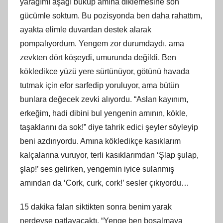
yarağımı aşağı büküp amına diklemesine son
gücümle soktum. Bu pozisyonda ben daha rahattım,
ayakta elimle duvardan destek alarak
pompalıyordum. Yengem zor durumdaydı, ama
zevkten dört köşeydi, umurunda değildi. Ben
kökledikce yüzü yere sürtünüyor, götünü havada
tutmak için efor sarfedip yoruluyor, ama bütün
bunlara değecek zevki alıyordu. “Aslan kayınım,
erkeğim, hadi dibini bul yengenin amının, kökle,
taşaklarını da sok!” diye tahrik edici şeyler söyleyip
beni azdırıyordu. Amına kökledikçe kasıklarım
kalçalarına vuruyor, terli kasıklarımdan ‘Şlap şulap,
şlap!’ ses gelirken, yengemin iyice sulanmış
amından da ‘Cork, curk, cork!’ sesler çıkıyordu…
15 dakika falan siktikten sonra benim yarak
nerdeyse patlayacaktı. “Yenge ben boşalmaya