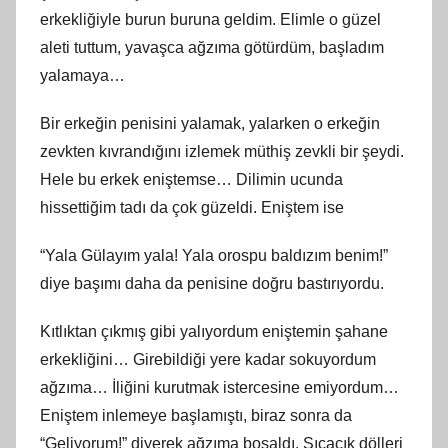
erkekliğiyle burun buruna geldim. Elimle o güzel
aleti tuttum, yavaşca ağzıma götürdüm, başladım
yalamaya…
Bir erkeğin penisini yalamak, yalarken o erkeğin
zevkten kıvrandığını izlemek müthiş zevkli bir şeydi.
Hele bu erkek eniştemse… Dilimin ucunda
hissettiğim tadı da çok güzeldi. Eniştem ise
“Yala Gülayım yala! Yala orospu baldızım benim!”
diye başımı daha da penisine doğru bastırıyordu.
Kıtlıktan çıkmış gibi yalıyordum eniştemin şahane
erkekliğini… Girebildiği yere kadar sokuyordum
ağzıma… İliğini kurutmak istercesine emiyordum…
Eniştem inlemeye başlamıştı, biraz sonra da
“Geliyorum!” diyerek ağzıma boşaldı. Sıcacık dölleri