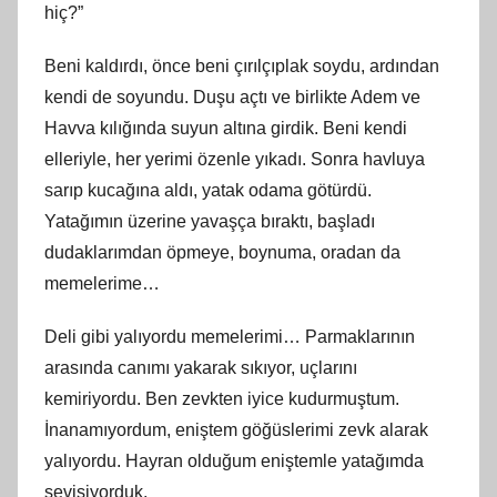
hiç?”
Beni kaldırdı, önce beni çırılçıplak soydu, ardından
kendi de soyundu. Duşu açtı ve birlikte Adem ve
Havva kılığında suyun altına girdik. Beni kendi
elleriyle, her yerimi özenle yıkadı. Sonra havluya
sarıp kucağına aldı, yatak odama götürdü.
Yatağımın üzerine yavaşça bıraktı, başladı
dudaklarımdan öpmeye, boynuma, oradan da
memelerime…
Deli gibi yalıyordu memelerimi… Parmaklarının
arasında canımı yakarak sıkıyor, uçlarını
kemiriyordu. Ben zevkten iyice kudurmuştum.
İnanamıyordum, eniştem göğüslerimi zevk alarak
yalıyordu. Hayran olduğum eniştemle yatağımda
sevişiyorduk.