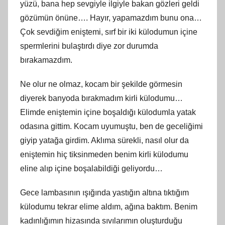
yüzü, bana hep sevgiyle ilgiyle bakan gözleri geldi
gözümün önüne…. Hayır, yapamazdım bunu ona…
Çok sevdiğim eniştemi, sırf bir iki külodumun içine
spermlerini bulaştırdı diye zor durumda
bırakamazdım.
Ne olur ne olmaz, kocam bir şekilde görmesin
diyerek banyoda bırakmadım kirli külodumu…
Elimde eniştemin içine boşaldığı külodumla yatak
odasına gittim. Kocam uyumuştu, ben de geceliğimi
giyip yatağa girdim. Aklıma sürekli, nasıl olur da
eniştemin hiç tiksinmeden benim kirli külodumu
eline alıp içine boşalabildiği geliyordu…
Gece lambasının ışığında yastığın altına tıktığım
külodumu tekrar elime aldım, ağına baktım. Benim
kadınlığımın hizasında sıvılarımın oluşturduğu