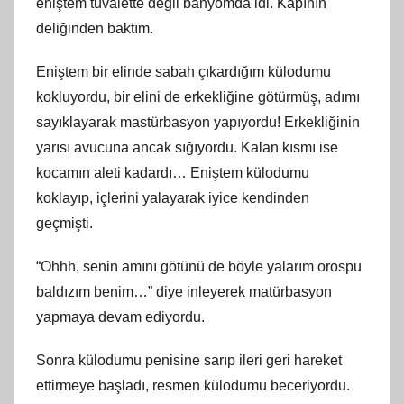
eniştem tuvalette değil banyomda idi. Kapının
deliğinden baktım.
Eniştem bir elinde sabah çıkardığım külodumu
kokluyordu, bir elini de erkekliğine götürmüş, adımı
sayıklayarak mastürbasyon yapıyordu! Erkekliğinin
yarısı avucuna ancak sığıyordu. Kalan kısmı ise
kocamın aleti kadardı… Eniştem külodumu
koklayıp, içlerini yalayarak iyice kendinden
geçmişti.
“Ohhh, senin amını götünü de böyle yalarım orospu
baldızım benim…” diye inleyerek matürbasyon
yapmaya devam ediyordu.
Sonra külodumu penisine sarıp ileri geri hareket
ettirmeye başladı, resmen külodumu beceriyordu.