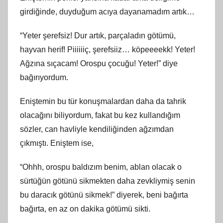
girdiğinde, duyduğum acıya dayanamadım artık…
“Yeter şerefsiz! Dur artık, parçaladın götümü,
hayvan herif! Piiiiiiç, şerefsiiz… köpeeeekk! Yeter!
Ağzına sıçacam! Orospu çocuğu! Yeter!” diye
bağırıyordum.
Eniştemin bu tür konuşmalardan daha da tahrik
olacağını biliyordum, fakat bu kez kullandığım
sözler, can havliyle kendiliğinden ağzımdan
çıkmıştı. Eniştem ise,
“Ohhh, orospu baldızım benim, ablan olacak o
sürtüğün götünü sikmekten daha zevkliymiş senin
bu daracık götünü sikmek!” diyerek, beni bağırta
bağırta, en az on dakika götümü sikti.