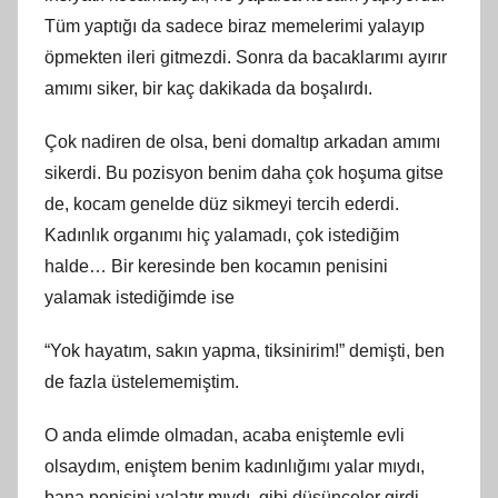
Tüm yaptığı da sadece biraz memelerimi yalayıp
öpmekten ileri gitmezdi. Sonra da bacaklarımı ayırır
amımı siker, bir kaç dakikada da boşalırdı.
Çok nadiren de olsa, beni domaltıp arkadan amımı
sikerdi. Bu pozisyon benim daha çok hoşuma gitse
de, kocam genelde düz sikmeyi tercih ederdi.
Kadınlık organımı hiç yalamadı, çok istediğim
halde… Bir keresinde ben kocamın penisini
yalamak istediğimde ise
“Yok hayatım, sakın yapma, tiksinirim!” demişti, ben
de fazla üstelememiştim.
O anda elimde olmadan, acaba eniştemle evli
olsaydım, eniştem benim kadınlığımı yalar mıydı,
bana penisini yalatır mıydı, gibi düşünceler girdi