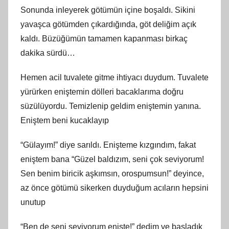
Sonunda inleyerek götümün içine boşaldı. Sikini
yavaşca götümden çıkardığında, göt deliğim açık
kaldı. Büzüğümün tamamen kapanması birkaç
dakika sürdü…
Hemen acil tuvalete gitme ihtiyacı duydum. Tuvalete
yürürken eniştemin dölleri bacaklarıma doğru
süzülüyordu. Temizlenip geldim eniştemin yanına.
Eniştem beni kucaklayıp
“Gülayım!” diye sarıldı. Enişteme kızgındım, fakat
eniştem bana “Güzel baldızım, seni çok seviyorum!
Sen benim biricik aşkımsın, orospumsun!” deyince,
az önce götümü sikerken duyduğum acıların hepsini
unutup
“Ben de seni seviyorum enişte!” dedim ve başladık