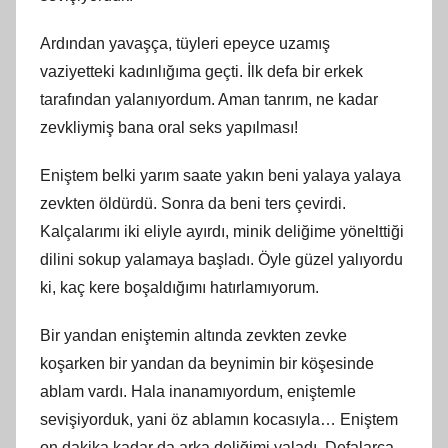
Ardından yavaşça, tüyleri epeyce uzamış
vaziyetteki kadınlığıma geçti. İlk defa bir erkek
tarafından yalanıyordum. Aman tanrım, ne kadar
zevkliymiş bana oral seks yapılması!
Eniştem belki yarım saate yakın beni yalaya yalaya
zevkten öldürdü. Sonra da beni ters çevirdi.
Kalçalarımı iki eliyle ayırdı, minik deliğime yönelttiği
dilini sokup yalamaya başladı. Öyle güzel yalıyordu
ki, kaç kere boşaldığımı hatırlamıyorum.
Bir yandan eniştemin altında zevkten zevke
koşarken bir yandan da beynimin bir köşesinde
ablam vardı. Hala inanamıyordum, eniştemle
sevişiyorduk, yani öz ablamın kocasıyla… Eniştem
on dakika kadar da arka deliğimi yaladı. Defalarca