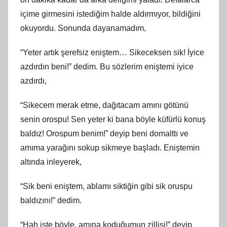
içime girmesini istediğim halde aldırmıyor, bildiğini
okuyordu. Sonunda dayanamadım,
“Yeter artık şerefsiz eniştem… Sikeceksen sik! İyice
azdırdın beni!” dedim. Bu sözlerim eniştemi iyice
azdırdı,
“Sikecem merak etme, dağıtacam amını götünü
senin orospu! Sen yeter ki bana böyle küfürlü konuş
baldız! Orospum benim!” deyip beni domalttı ve
amıma yarağını sokup sikmeye başladı. Eniştemin
altında inleyerek,
“Sik beni eniştem, ablamı siktiğin gibi sik oruspu
baldızını!” dedim.
“Hah işte böyle, amına koduğumun zillisi!” deyip