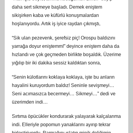
daha sert sikmeye başladı. Demek eniştem
sikişirken kaba ve küfürlü konuşmalardan
hoşlanıyordu. Artık iş iyice raydan çıkmıştı,
“Sik ulan pezevenk, şerefsiz piç! Orospu baldızını
yarrağa doyur eniştemm!” deyince eniştem daha da
hızlandı ve çok geçmeden birlikte boşaldık. Üzerime
yığılıp bir iki dakika sessiz kaldıktan sonra,
“Senin külotlarını koklaya koklaya, işte bu anların
hayalini kuruyordum baldız! Seninle sevişmeyi…
Seni acımasızca becermeyi… Sikmeyi…” dedi ve
üzerimden indi…
Sırtıma öpücükler kondurarak yalayarak kalçalarıma
indi. Elleriyle popomun yanaklarını ayırıp tekrar
birleştiriyordu. Parmağını ıslatıp minik deliğimin