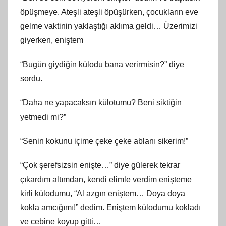
öpüşmeye. Ateşli ateşli öpüşürken, çocukların eve
gelme vaktinin yaklaştığı aklıma geldi… Üzerimizi
giyerken, eniştem
“Bugün giydiğin külodu bana verirmisin?” diye
sordu.
“Daha ne yapacaksın külotumu? Beni siktiğin
yetmedi mi?”
“Senin kokunu içime çeke çeke ablanı sikerim!”
“Çok şerefsizsin enişte…” diye gülerek tekrar
çıkardım altımdan, kendi elimle verdim enişteme
kirli külodumu, “Al azgın eniştem… Doya doya
kokla amcığımı!” dedim. Eniştem külodumu kokladı
ve cebine koyup gitti…