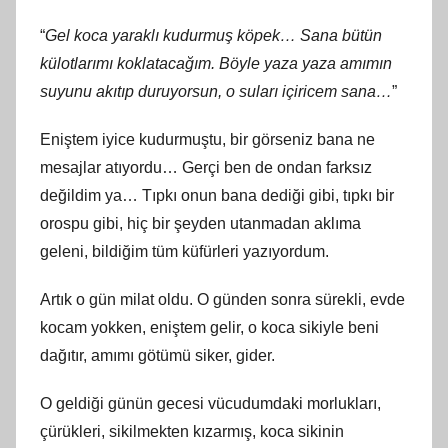
“
Gel koca yaraklı kudurmuş köpek… Sana bütün
külotlarımı koklatacağım. Böyle yaza yaza amımın
suyunu akıtıp duruyorsun, o suları içiricem sana…
”
Eniştem iyice kudurmuştu, bir görseniz bana ne
mesajlar atıyordu… Gerçi ben de ondan farksız
değildim ya… Tıpkı onun bana dediği gibi, tıpkı bir
orospu gibi, hiç bir şeyden utanmadan aklıma
geleni, bildiğim tüm küfürleri yazıyordum.
Artık o gün milat oldu. O günden sonra sürekli, evde
kocam yokken, eniştem gelir, o koca sikiyle beni
dağıtır, amımı götümü siker, gider.
O geldiği günün gecesi vücudumdaki morlukları,
çürükleri, sikilmekten kızarmış, koca sikinin