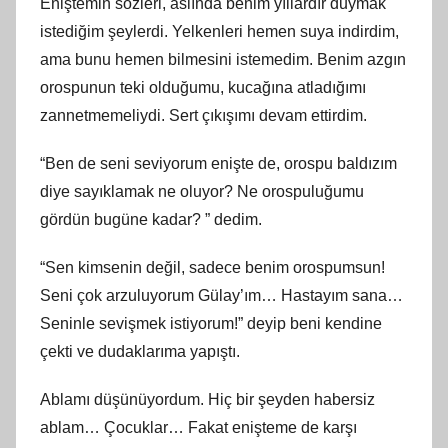
Eniştemin sözleri, aslında benim yıllardır duymak
istediğim şeylerdi. Yelkenleri hemen suya indirdim,
ama bunu hemen bilmesini istemedim. Benim azgın
orospunun teki olduğumu, kucağına atladığımı
zannetmemeliydi. Sert çıkışımı devam ettirdim.
“Ben de seni seviyorum enişte de, orospu baldızım
diye sayıklamak ne oluyor? Ne orospuluğumu
gördün bugüne kadar? ” dedim.
“Sen kimsenin değil, sadece benim orospumsun!
Seni çok arzuluyorum Gülay’ım… Hastayım sana…
Seninle sevişmek istiyorum!” deyip beni kendine
çekti ve dudaklarıma yapıştı.
Ablamı düşünüyordum. Hiç bir şeyden habersiz
ablam… Çocuklar… Fakat enişteme de karşı