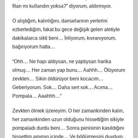
filan mı kullandın yoksa?” diyorum, aldırmıyor.
O alıştığım, kalınlığını, damarlarının yerlerini
ezberlediğim, fakat bu gece değişik gelen aletiyle
dakikalarca sikti beni… İnliyorum, kıvranıyorum,
bağırıyorum hatta…
“Ohh… Ne hapı aldıysan, ne yaptıysan harika
olmuş… Her zaman yap bunu… Aahhh… Ölüyorum
zevkten… Sikin öldürüyor beni kocacım…
Geberiyorum. Sok… Daha sert sok… Acıma…
Pompala… Aaahhh…”
Zevkten ölmek üzereyim. O her zamankinden kalın,
her zamankinden uzun olduğunu hissettiğim sikiyle
pompaladı durdu beni… Sonra penisinin kasıldığını
hissettim amımın içinde… Ve böğürmesini duydum.