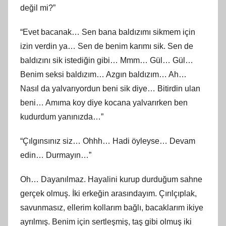
değil mi?”
“Evet bacanak… Sen bana baldızımı sikmem için
izin verdin ya… Sen de benim karımı sik. Sen de
baldızını sik istediğin gibi… Mmm… Gül… Gül…
Benim seksi baldızım… Azgın baldızım… Ah…
Nasıl da yalvarıyordun beni sik diye… Bitirdin ulan
beni… Amıma koy diye kocana yalvarırken ben
kudurdum yanınızda…”
“Çılgınsınız siz… Ohhh… Hadi öyleyse… Devam
edin… Durmayın…”
Oh… Dayanılmaz. Hayalini kurup durduğum sahne
gerçek olmuş. İki erkeğin arasındayım. Çırılçıplak,
savunmasız, ellerim kollarım bağlı, bacaklarım ikiye
ayrılmış. Benim için sertleşmiş, taş gibi olmuş iki