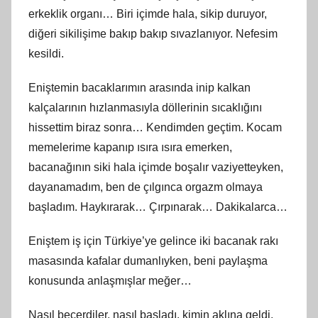
erkeklik organı… Biri içimde hala, sikip duruyor,
diğeri sikilişime bakıp bakıp sıvazlanıyor. Nefesim
kesildi.
Eniştemin bacaklarımın arasında inip kalkan
kalçalarının hızlanmasıyla döllerinin sıcaklığını
hissettim biraz sonra… Kendimden geçtim. Kocam
memelerime kapanıp ısıra ısıra emerken,
bacanağının siki hala içimde boşalır vaziyetteyken,
dayanamadım, ben de çılgınca orgazm olmaya
başladım. Haykırarak… Çırpınarak… Dakikalarca…
Eniştem iş için Türkiye’ye gelince iki bacanak rakı
masasında kafalar dumanlıyken, beni paylaşma
konusunda anlaşmışlar meğer…
Nasıl becerdiler, nasıl başladı, kimin aklına geldi,