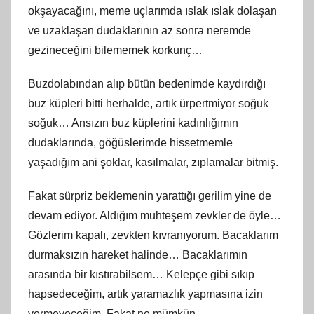
okşayacağını, meme uçlarımda ıslak ıslak dolaşan
ve uzaklaşan dudaklarının az sonra neremde
gezineceğini bilememek korkunç…
Buzdolabından alıp bütün bedenimde kaydırdığı
buz küpleri bitti herhalde, artık ürpertmiyor soğuk
soğuk… Ansızın buz küplerini kadınlığımın
dudaklarında, göğüslerimde hissetmemle
yaşadığım ani şoklar, kasılmalar, zıplamalar bitmiş.
Fakat sürpriz beklemenin yarattığı gerilim yine de
devam ediyor. Aldığım muhteşem zevkler de öyle…
Gözlerim kapalı, zevkten kıvranıyorum. Bacaklarım
durmaksızın hareket halinde… Bacaklarımın
arasında bir kıstırabilsem… Kelepçe gibi sıkıp
hapsedeceğim, artık yaramazlık yapmasına izin
vermeyeceğim. Fakat ne mümkün…