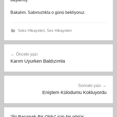
Bakalım. Sabırsızlıkla o günü bekliyoruz.
Seks Hikayeleri
,
Sex Hikayeleri
Yazı
Önceki yazı
gezinmesi
Karım Uyurken Baldızımla
Sonraki yazı
Eniştem Külodumu Kokluyordu
“
İki Bacanak Bir Oldu
” için bir görüş