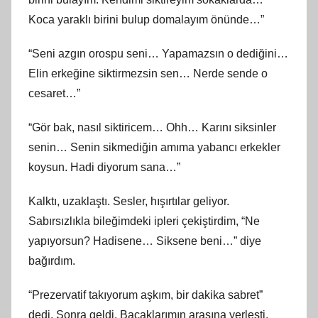
Koca yaraklı birini bulup domalayım önünde…”
“Seni azgın orospu seni… Yapamazsın o dediğini…
Elin erkeğine siktirmezsin sen… Nerde sende o
cesaret…”
“Gör bak, nasıl siktiricem… Ohh… Karını siksinler
senin… Senin sikmediğin amıma yabancı erkekler
koysun. Hadi diyorum sana…”
Kalktı, uzaklaştı. Sesler, hışırtılar geliyor.
Sabırsızlıkla bileğimdeki ipleri çekiştirdim, “Ne
yapıyorsun? Hadisene… Siksene beni…” diye
bağırdım.
“Prezervatif takıyorum aşkım, bir dakika sabret”
dedi. Sonra geldi. Bacaklarımın arasına yerleşti.