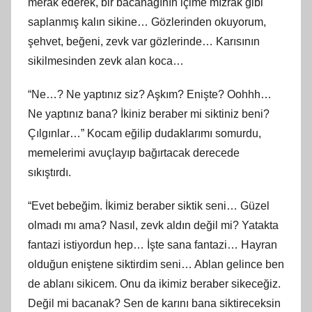
merak ederek, bir bacanağının içime mızrak gibi
saplanmış kalın sikine… Gözlerinden okuyorum,
şehvet, beğeni, zevk var gözlerinde… Karısının
sikilmesinden zevk alan koca…
“Ne…? Ne yaptınız siz? Aşkım? Enişte? Oohhh…
Ne yaptınız bana? İkiniz beraber mi siktiniz beni?
Çılgınlar…” Kocam eğilip dudaklarımı somurdu,
memelerimi avuçlayıp bağırtacak derecede
sıkıştırdı.
“Evet bebeğim. İkimiz beraber siktik seni… Güzel
olmadı mı ama? Nasıl, zevk aldın değil mi? Yatakta
fantazi istiyordun hep… İşte sana fantazi… Hayran
olduğun eniştene siktirdim seni… Ablan gelince ben
de ablanı sikicem. Onu da ikimiz beraber sikeceğiz.
Değil mi bacanak? Sen de karını bana siktireceksin