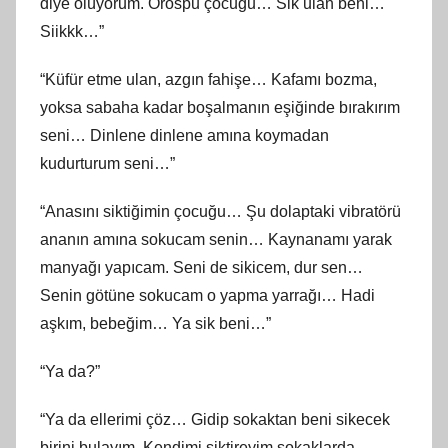
diye ölüyorum. Orospu çocuğu… Sik ulan beni…
Siikkk…”
“Küfür etme ulan, azgın fahişe… Kafamı bozma,
yoksa sabaha kadar boşalmanın eşiğinde bırakırım
seni… Dinlene dinlene amına koymadan
kudurturum seni…”
“Anasını siktiğimin çocuğu… Şu dolaptaki vibratörü
ananın amına sokucam senin… Kaynanamı yarak
manyağı yapıcam. Seni de sikicem, dur sen…
Senin götüne sokucam o yapma yarrağı… Hadi
aşkım, bebeğim… Ya sik beni…”
“Ya da?”
“Ya da ellerimi çöz… Gidip sokaktan beni sikecek
birini bulayım. Kendimi siktireyim sokaklarda…