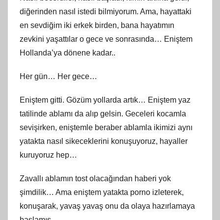
diğerinden nasıl istedi bilmiyorum. Ama, hayattaki
en sevdiğim iki erkek birden, bana hayatımın
zevkini yaşattılar o gece ve sonrasında… Eniştem
Hollanda’ya dönene kadar..
Her gün… Her gece…
Eniştem gitti. Gözüm yollarda artık… Eniştem yaz
tatilinde ablamı da alıp gelsin. Geceleri kocamla
sevişirken, eniştemle beraber ablamla ikimizi aynı
yatakta nasıl sikeceklerini konuşuyoruz, hayaller
kuruyoruz hep…
Zavallı ablamın tost olacağından haberi yok
şimdilik… Ama eniştem yatakta porno izleterek,
konuşarak, yavaş yavaş onu da olaya hazırlamaya
başlamış.