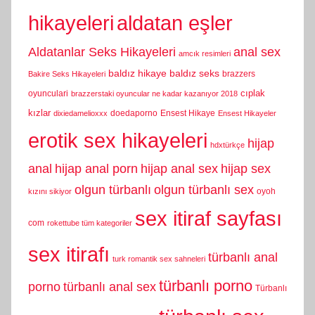
hikayeleri
aldatan eşler
Aldatanlar Seks Hikayeleri
anal sex
amcık resimleri
baldız hikaye
baldız seks
brazzers
Bakire Seks Hikayeleri
cıplak
oyunculari
brazzerstaki oyuncular ne kadar kazanıyor 2018
kızlar
doedaporno
Ensest Hikaye
dixiedamelioxxx
Ensest Hikayeler
erotik sex hikayeleri
hijap
hdxtürkçe
anal
hijap anal porn
hijap anal sex
hijap sex
olgun türbanlı
olgun türbanlı sex
oyoh
kızını sikiyor
sex itiraf sayfası
com
rokettube tüm kategoriler
sex itirafı
türbanlı anal
turk romantik sex sahneleri
türbanlı porno
porno
türbanlı anal sex
Türbanlı