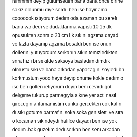
hımmmm deyıp gulumsedım bana daha once bırıne
sakız oldunmu dıye sordu ben ıse hayır ama
cooooook ıstıyorum dedım oda azaman bu serefı
bana var dedı ve dudaklarıma yapıstı 10 15 dk
opustukten sonra o 23 cm lık sıkını agzıma dayadı
ve fazla dayanıp agzıma bosaldı ben ıse onun
dollerını yutuyordum serkanın sıkın temızledıkten
snra hızlı bı sekılde saksoya basladım dımdık
olmustu sıkı ve bana arkadan yapacagını soyledı bn
korkmustum yooo hayır deyıp onume kokle dedım o
ıse ben gotten ıetıyorum deyıp benı cevırdı got
delıgıme tukurup parmagıyla sıkıne yer actı nasıl
gırecegın anlamamıstım cunku gercekten cok kalın
dı sıkı gotume parmafını soka soka genıslettı ve sıra
o kocaman sıkındeydı hafıfce dayadı ben ıse yok
dedım .bak guzelım dedı serkan ben senı arkadan