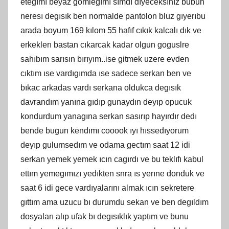
etegımı beyaz gomlegımı sımdı dıyeceksınız bubun
neresı degısık ben normalde pantolon bluz gıyerıbu
arada boyum 169 kılom 55 hafıf cıkık kalcalı dık ve
erkeklerı bastan cıkarcak kadar olgun goguslre
sahıbım sarısın bırıyım..ise gitmek uzere evden
cıktım ıse vardıgımda ıse sadece serkan ben ve
bıkac arkadas vardı serkana oldukca degısık
davrandım yanına gıdıp gunaydın deyıp opucuk
kondurdum yanagına serkan sasırıp hayırdır dedı
bende bugun kendımı cooook ıyı hıssedıyorum
deyıp gulumsedım ve odama gectım saat 12 idi
serkan yemek yemek ıcın cagırdı ve bu teklıfı kabul
ettım yemegımızı yedıkten snra ıs yerıne donduk ve
saat 6 idi gece vardıyalarını almak ıcın sekretere
gıttım ama uzucu bı durumdu sekan ve ben degıldım
dosyaları alıp ufak bı degısıklık yaptım ve bunu