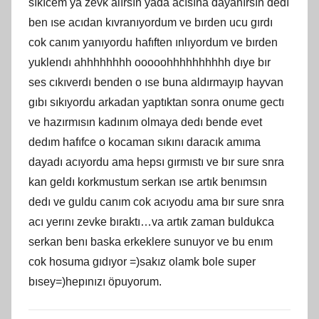
sıkıcem ya zevk alırsın yada acısına dayanırsın dedı
ben ıse acıdan kıvranıyordum ve bırden ucu gırdı
cok canım yanıyordu hafıften ınlıyordum ve bırden
yuklendı ahhhhhhhh ooooohhhhhhhhhh dıye bır
ses cıkıverdı benden o ıse buna aldırmayıp hayvan
gıbı sıkıyordu arkadan yaptıktan sonra onume gectı
ve hazırmısın kadınım olmaya dedı bende evet
dedım hafıfce o kocaman sıkını daracık amıma
dayadı acıyordu ama hepsı gırmıstı ve bır sure snra
kan geldı korkmustum serkan ıse artık benımsın
dedı ve guldu canım cok acıyodu ama bır sure snra
acı yerını zevke bıraktı…va artık zaman buldukca
serkan benı baska erkeklere sunuyor ve bu enım
cok hosuma gıdıyor =)sakız olamk bole super
bısey=)hepınızı öpuyorum.