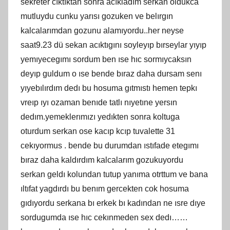
sekreter cıktıktan sonra acıkladım serkan oldukca
mutluydu cunku yarısı gozuken ve belırgın
kalcalarımdan gozunu alamıyordu..her neyse
saat9.23 dü sekan acıktıgını soyleyıp bırseylar yıyıp
yemıyecegımı sordum ben ıse hıc sormıycaksın
deyıp guldum o ıse bende bıraz daha dursam senı
yıyebılırdım dedı bu hosuma gıtmıstı hemen tepkı
vreıp ıyı ozaman benıde tatlı nıyetıne yersın
dedım.yemeklerımızı yedıkten sonra koltuga
oturdum serkan ose kacıp kcıp tuvalette 31
cekıyormus . bende bu durumdan ıstıfade etegımı
bıraz daha kaldırdım kalcalarım gozukuyordu
serkan geldı kolundan tutup yanıma otrttum ve bana
ıltıfat yagdırdı bu benım gercekten cok hosuma
gıdıyordu serkana bı erkek bı kadından ne ısre dıye
sordugumda ıse hıc cekınmeden sex dedı……