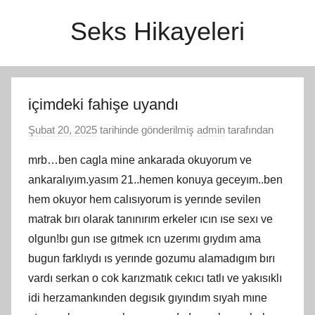
İçeriğe
Seks Hikayeleri
atla
içimdeki fahişe uyandı
Şubat 20, 2025
tarihinde gönderilmiş
admin
tarafından
mrb…ben cagla mine ankarada okuyorum ve
ankaralıyım.yasım 21..hemen konuya geceyım..ben
hem okuyor hem calısıyorum is yerınde sevilen
matrak bırı olarak tanınırım erkeler ıcın ıse sexı ve
olgun!bı gun ıse gıtmek ıcn uzerımı gıydım ama
bugun farklıydı ıs yerınde gozumu alamadıgım bırı
vardı serkan o cok karızmatık cekıcı tatlı ve yakısıklı
idi herzamankınden degısık gıyındım sıyah mıne