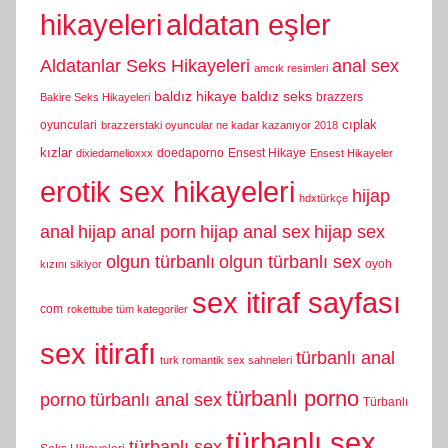
hikayeleri
aldatan eşler
Aldatanlar Seks Hikayeleri
anal sex
amcık resimleri
baldız hikaye
baldız seks
brazzers
Bakire Seks Hikayeleri
cıplak
oyunculari
brazzerstaki oyuncular ne kadar kazanıyor 2018
kızlar
doedaporno
Ensest Hikaye
dixiedamelioxxx
Ensest Hikayeler
erotik sex hikayeleri
hijap
hdxtürkçe
anal
hijap anal porn
hijap anal sex
hijap sex
olgun türbanlı
olgun türbanlı sex
oyoh
kızını sikiyor
sex itiraf sayfası
com
rokettube tüm kategoriler
sex itirafı
türbanlı anal
turk romantik sex sahneleri
türbanlı porno
porno
türbanlı anal sex
Türbanlı
türbanlı sex
türbanlı sex