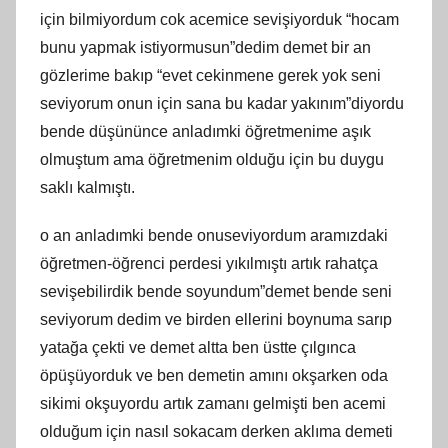
için bilmiyordum cok acemice sevişiyorduk “hocam
bunu yapmak istiyormusun”dedim demet bir an
gözlerime bakıp “evet cekinmene gerek yok seni
seviyorum onun için sana bu kadar yakınım”diyordu
bende düşününce anladımki öğretmenime aşık
olmuştum ama öğretmenim olduğu için bu duygu
saklı kalmıştı.
o an anladımki bende onuseviyordum aramızdaki
öğretmen-öğrenci perdesi yıkılmıştı artık rahatça
sevişebilirdik bende soyundum”demet bende seni
seviyorum dedim ve birden ellerini boynuma sarıp
yatağa çekti ve demet altta ben üstte çılgınca
öpüşüyorduk ve ben demetin amını okşarken oda
sikimi okşuyordu artık zamanı gelmişti ben acemi
olduğum için nasıl sokacam derken aklıma demeti