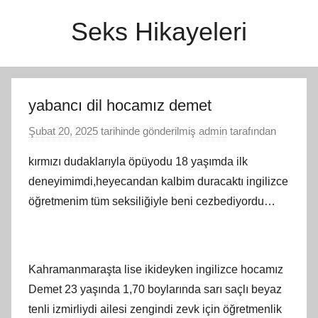
İçeriğe
Seks Hikayeleri
atla
yabancı dil hocamız demet
Şubat 20, 2025
tarihinde gönderilmiş
admin
tarafından
kırmızı dudaklarıyla öpüyodu 18 yaşımda ilk
deneyimimdi,heyecandan kalbim duracaktı ingilizce
öğretmenim tüm seksiliğiyle beni cezbediyordu…
Kahramanmaraşta lise ikideyken ingilizce hocamız
Demet 23 yaşında 1,70 boylarında sarı saçlı beyaz
tenli izmirliydi ailesi zengindi zevk için öğretmenlik