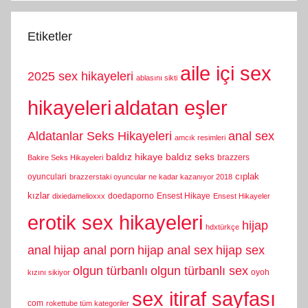
Etiketler
aile içi sex
2025 sex hikayeleri
ablasını sikti
hikayeleri
aldatan eşler
Aldatanlar Seks Hikayeleri
anal sex
amcık resimleri
baldız hikaye
baldız seks
brazzers
Bakire Seks Hikayeleri
cıplak
oyunculari
brazzerstaki oyuncular ne kadar kazanıyor 2018
kızlar
doedaporno
Ensest Hikaye
dixiedamelioxxx
Ensest Hikayeler
erotik sex hikayeleri
hijap
hdxtürkçe
anal
hijap anal porn
hijap anal sex
hijap sex
olgun türbanlı
olgun türbanlı sex
oyoh
kızını sikiyor
sex itiraf sayfası
com
rokettube tüm kategoriler