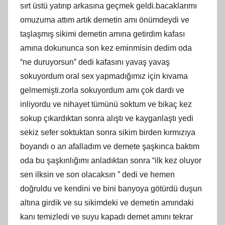
sırt üstü yatırıp arkasına geçmek geldi.bacaklarımı
omuzuma attım artık demetin amı önümdeydi ve
taşlaşmış sikimi demetin amına getirdim kafası
amına dokununca son kez eminmisin dedim oda
“ne duruyorsun” dedi kafasını yavaş yavaş
sokuyordum oral sex yapmadığımız için kıvama
gelmemişti.zorla sokuyordum amı çok dardı ve
inliyordu ve nihayet tümünü soktum ve bikaç kez
sokup çıkardıktan sonra alıştı ve kayganlaştı yedi
sekiz sefer soktuktan sonra sikim birden kırmızıya
boyandı o an afalladım ve demete şaşkınca baktım
oda bu şaşkınlığımı anladıktan sonra “ilk kez oluyor
sen ilksin ve son olacaksın ” dedi ve hemen
doğruldu ve kendini ve bini banyoya götürdü duşun
altına girdik ve su sikimdeki ve demetin amındaki
kanı temizledi ve suyu kapadı demet amını tekrar