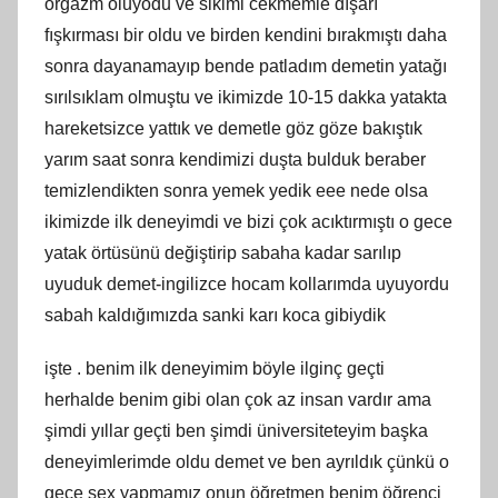
orgazm oluyodu ve sikimi cekmemle dışarı
fışkırması bir oldu ve birden kendini bırakmıştı daha
sonra dayanamayıp bende patladım demetin yatağı
sırılsıklam olmuştu ve ikimizde 10-15 dakka yatakta
hareketsizce yattık ve demetle göz göze bakıştık
yarım saat sonra kendimizi duşta bulduk beraber
temizlendikten sonra yemek yedik eee nede olsa
ikimizde ilk deneyimdi ve bizi çok acıktırmıştı o gece
yatak örtüsünü değiştirip sabaha kadar sarılıp
uyuduk demet-ingilizce hocam kollarımda uyuyordu
sabah kaldığımızda sanki karı koca gibiydik
işte . benim ilk deneyimim böyle ilginç geçti
herhalde benim gibi olan çok az insan vardır ama
şimdi yıllar geçti ben şimdi üniversiteteyim başka
deneyimlerimde oldu demet ve ben ayrıldık çünkü o
gece sex yapmamız onun öğretmen benim öğrenci