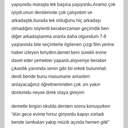
yapıyordu maraşta tek başına yaşıyordu.Aramız çok
iyiydi.onun derslerinde çok çalışırdım ve
arkadaştık.burada tek olduğunu hiç arkadaşı
olmadığını söylerdi.beraberzaman geçirirdik ben
diğer arkadaşlarıma oranla daha olgundum 7-8
yaşlarında bile seçimlerle ilgilenen çizgi film yerine
haber izleyen biriydim.demet beni sürekli evine
davet eder yemekler yapardı.alışverişe beraber
çıkardık yanımda senin gibi bir erkek bulunmalı
derdi bende bunu masumane anlardım
anlayacağınız öğretmenimden çok ,en yakın
dostumdu neyse direk olaya gireyim
demetle birgün okulda dersten sonra konuşurken
“dün gece evime hırsız giriyordu kapıyı zorladı
bende lambaları yakıp müzik açında hemen gitti”