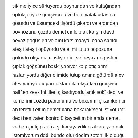
sikime iyice sürtüyordu boynundan ve kulağından
öptükçe iyice gevşiyordu ve beni yatak odasına
götürdü ve üstümdeki tişördü çıkardı ve ardından
boynozunu çözdü demet cırılcıplak karşımdaydı
beyaz gögüsleri ve amı karşımdaydı bana sarıldı
ateşli ateşli öpüyordu ve elimi tutup poposuna
götürdü okşamamı istiyordu . ve beyaz gögüsleri
çıplak göğsümü baskı yapıyor kalp atışlarım
hızlanıyordu diğer elimide tutup amına götürdü alev
alev yanıyordu parmaklarımla okşarken gevşiyor
hafiften zevk iniltileri çıkardıyordu”artık sok” dedi ve
kemerimi çözdü pantolumu ve boxerımı çıkarırken bi
an terettüt ettim demet bana bakarak”seni istiyorum”
dedi ben zaten kontrolü kaybettim bir anda demet
ve ben çırılçıplak karşı karşıyaydık.oral sex yapmak
istemiyorum dedi bende olur dedim zaten ilk olduğu