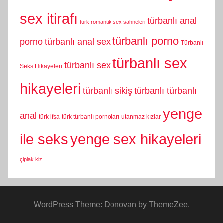
sex itirafı
türbanlı anal
turk romantik sex sahneleri
türbanlı porno
porno
türbanlı anal sex
Türbanlı
türbanlı sex
türbanlı sex
Seks Hikayeleri
hikayeleri
türbanlı sikiş
türbanlı türbanlı
yenge
anal
türk ifşa
türk türbanlı pornoları
utanmaz kızlar
yenge sex hikayeleri
ile seks
çiplak kiz
WordPress Theme: Donovan by ThemeZee.