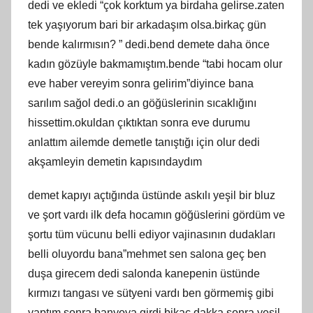
dedi ve ekledi “çok korktum ya birdaha gelirse.zaten
tek yaşıyorum bari bir arkadaşım olsa.birkaç gün
bende kalırmısın? ” dedi.bend demete daha önce
kadın gözüyle bakmamıştım.bende “tabi hocam olur
eve haber vereyim sonra gelirim”diyince bana
sarılım sağol dedi.o an göğüslerinin sıcaklığını
hissettim.okuldan çıktıktan sonra eve durumu
anlattım ailemde demetle tanıştığı için olur dedi
akşamleyin demetin kapısındaydım
demet kapıyı açtığında üstünde askılı yeşil bir bluz
ve şort vardı ilk defa hocamın göğüslerini gördüm ve
şortu tüm vücunu belli ediyor vajinasının dudakları
belli oluyordu bana”mehmet sen salona geç ben
duşa girecem dedi salonda kanepenin üstünde
kırmızı tangası ve sütyeni vardı ben görmemiş gibi
yaptım sonra banyoya girdi bikaç dakka sonra yeşil