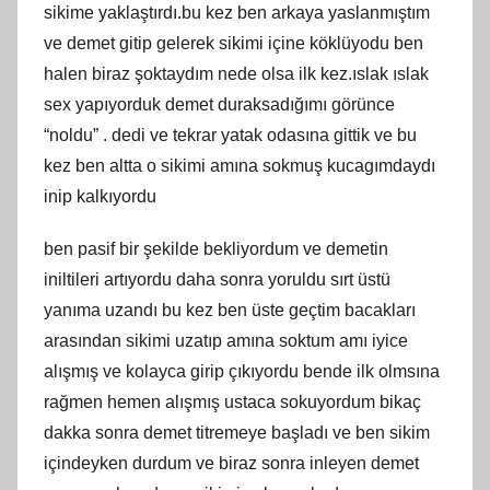
sikime yaklaştırdı.bu kez ben arkaya yaslanmıştım
ve demet gitip gelerek sikimi içine köklüyodu ben
halen biraz şoktaydım nede olsa ilk kez.ıslak ıslak
sex yapıyorduk demet duraksadığımı görünce
“noldu” . dedi ve tekrar yatak odasına gittik ve bu
kez ben altta o sikimi amına sokmuş kucagımdaydı
inip kalkıyordu
ben pasif bir şekilde bekliyordum ve demetin
iniltileri artıyordu daha sonra yoruldu sırt üstü
yanıma uzandı bu kez ben üste geçtim bacakları
arasından sikimi uzatıp amına soktum amı iyice
alışmış ve kolayca girip çıkıyordu bende ilk olmsına
rağmen hemen alışmış ustaca sokuyordum bikaç
dakka sonra demet titremeye başladı ve ben sikim
içindeyken durdum ve biraz sonra inleyen demet