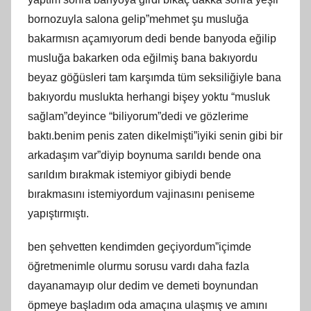
bornozuyla salona gelip”mehmet şu musluğa
bakarmısn açamıyorum dedi bende banyoda eğilip
musluğa bakarken oda eğilmiş bana bakıyordu
beyaz göğüsleri tam karşımda tüm seksiliğiyle bana
bakıyordu muslukta herhangi bişey yoktu “musluk
sağlam”deyince “biliyorum”dedi ve gözlerime
baktı.benim penis zaten dikelmişti”iyiki senin gibi bir
arkadaşım var”diyip boynuma sarıldı bende ona
sarıldım bırakmak istemiyor gibiydi bende
bırakmasını istemiyordum vajinasını peniseme
yapıştırmıştı.
ben şehvetten kendimden geçiyordum”içimde
öğretmenimle olurmu sorusu vardı daha fazla
dayanamayıp olur dedim ve demeti boynundan
öpmeye başladım oda amaçına ulaşmış ve amını