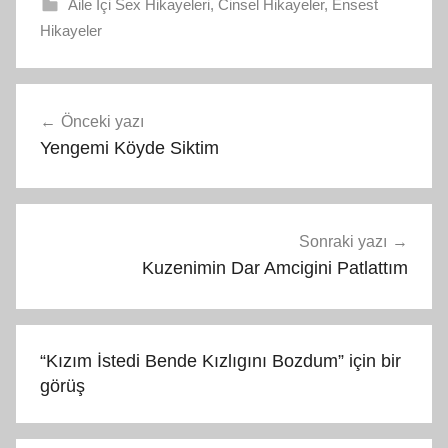
Aile İçi Sex Hikayeleri
,
Cinsel Hikayeler
,
Ensest
Hikayeler
Yazı
Önceki yazı
gezinmesi
Yengemi Köyde Siktim
Sonraki yazı
Kuzenimin Dar Amcigini Patlattım
“
Kızım İstedi Bende Kızlıgını Bozdum
” için bir
görüş