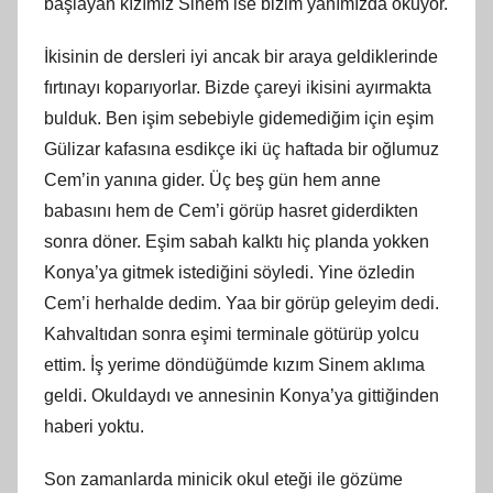
başlayan kızımız Sinem ise bizim yanımızda okuyor.
İkisinin de dersleri iyi ancak bir araya geldiklerinde
fırtınayı koparıyorlar. Bizde çareyi ikisini ayırmakta
bulduk. Ben işim sebebiyle gidemediğim için eşim
Gülizar kafasına esdikçe iki üç haftada bir oğlumuz
Cem’in yanına gider. Üç beş gün hem anne
babasını hem de Cem’i görüp hasret giderdikten
sonra döner. Eşim sabah kalktı hiç planda yokken
Konya’ya gitmek istediğini söyledi. Yine özledin
Cem’i herhalde dedim. Yaa bir görüp geleyim dedi.
Kahvaltıdan sonra eşimi terminale götürüp yolcu
ettim. İş yerime döndüğümde kızım Sinem aklıma
geldi. Okuldaydı ve annesinin Konya’ya gittiğinden
haberi yoktu.
Son zamanlarda minicik okul eteği ile gözüme