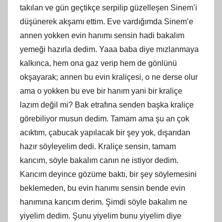
takılan ve gün geçtikçe serpilip güzelleşen Sinem’i
düşünerek akşamı ettim. Eve vardığımda Sinem’e
annen yokken evin hanımı sensin hadi bakalım
yemeği hazırla dedim. Yaaa baba diye mızlanmaya
kalkınca, hem ona gaz verip hem de gönlünü
okşayarak; annen bu evin kraliçesi, o ne derse olur
ama o yokken bu eve bir hanım yani bir kraliçe
lazım değil mi? Bak etrafına senden başka kraliçe
görebiliyor musun dedim. Tamam ama şu an çok
acıktım, çabucak yapılacak bir şey yok, dışarıdan
hazır söyleyelim dedi. Kraliçe sensin, tamam
karıcım, söyle bakalım canın ne istiyor dedim.
Karıcım deyince gözüme baktı, bir şey söylemesini
beklemeden, bu evin hanımı sensin bende evin
hanımına karıcım derim. Şimdi söyle bakalım ne
yiyelim dedim. Şunu yiyelim bunu yiyelim diye