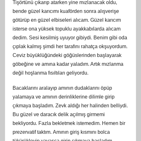
Tişörtünü çıkarıp atarken yine mızlanacak oldu,
bende güzel karıcımı kuaförden sonra alışverişe
götürüp en güzel elbiseleri alıcam. Güzel karıcım
isterse ona yüksek topuklu ayakkabılarda alıcam
dedim. Sesi kesilmiş uyuyor gibiydi. Benim gibi oda
çıplak kalmış şimdi her tarafını rahatça okşuyordum.
Ceviz büyüklüğündeki göğüslerinden başlayarak
göbeğine ve amına kadar yaladım. Artık mızlanma
değil hoşlanma fısıltıları geliyordu.
Bacaklarını aralayıp amının dudaklarını öpüp
yalamaya ve amının derinliklerine dilimle girip
çıkmaya başladım. Zevk aldığı her halinden belliydi.
Bu güzel ve daracık delik açılmış girmemi
bekliyordu. Fazla bekletmek istemedim. Hemen bir
prezervatif taktım. Amının giriş kısmını bolca
tükürükleyip yavaşça girip çıkmaya başladım.