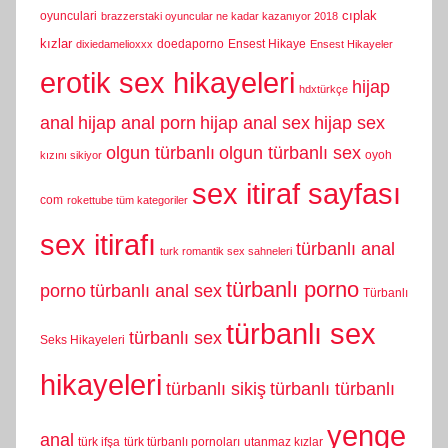
cıplak
oyunculari
brazzerstaki oyuncular ne kadar kazanıyor 2018
kızlar
doedaporno
Ensest Hikaye
dixiedamelioxxx
Ensest Hikayeler
erotik sex hikayeleri
hijap
hdxtürkçe
anal
hijap anal porn
hijap anal sex
hijap sex
olgun türbanlı
olgun türbanlı sex
oyoh
kızını sikiyor
sex itiraf sayfası
com
rokettube tüm kategoriler
sex itirafı
türbanlı anal
turk romantik sex sahneleri
türbanlı porno
porno
türbanlı anal sex
Türbanlı
türbanlı sex
türbanlı sex
Seks Hikayeleri
hikayeleri
türbanlı sikiş
türbanlı türbanlı
yenge
anal
türk ifşa
türk türbanlı pornoları
utanmaz kızlar