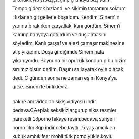
Tempo giderek hızlandı ve sikimin tamamını soktum.
Hızlanan git gellerle boşaldım. Kendimi Sinem’in
yanına bırakırken çarşaftaki kanı gördüm. Sinem’i
kaldırıp banyoya götürdüm ve duş almasını
söyledim. Kanlı çarşaf ve alezi çamaşır makinesine
atıp yıkadım. Duşa girdiğimde Sinem hala
yıkanıyordu. Boynuna bir öpücük kondurup bu bizim
sırrımız olsun dedim. Başını sallayarak öyle olacak
dedi. O günden sonra ne zaman eşim Konya’ya
gitse, Sinem’le birlikteyiz.
bakire am videoları.sikiş vidiyosu indir
bedava.CÄ±plak seksikizlar.gurup sikıs resmlerı
hareketli.18porno hıkaye resim.bedava suriyeli
porno film 3gp indir cebe.taytlı 15 yaş amcık.en
kubuk ambık.feer mobil türk porno yükle.koylu