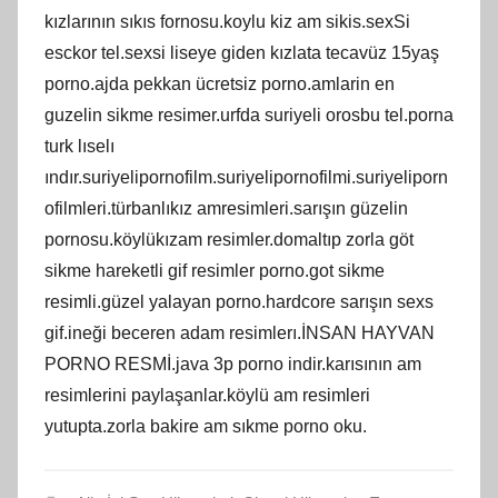
kızlarının sıkıs fornosu.koylu kiz am sikis.sexSi
esckor tel.sexsi liseye giden kızlata tecavüz 15yaş
porno.ajda pekkan ücretsiz porno.amlarin en
guzelin sikme resimer.urfda suriyeli orosbu tel.porna
turk lıselı
ındır.suriyelipornofilm.suriyelipornofilmi.suriyeliporn
ofilmleri.türbanlıkız amresimleri.sarışın güzelin
pornosu.köylükızam resimler.domaltıp zorla göt
sikme hareketli gif resimler porno.got sikme
resimli.güzel yalayan porno.hardcore sarışın sexs
gif.ineği beceren adam resimlerı.İNSAN HAYVAN
PORNO RESMİ.java 3p porno indir.karısının am
resimlerini paylaşanlar.köylü am resimleri
yutupta.zorla bakire am sıkme porno oku.