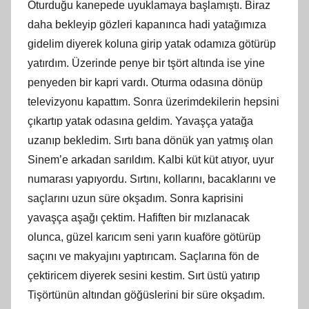
Oturduğu kanepede uyuklamaya başlamıştı. Biraz
daha bekleyip gözleri kapanınca hadi yatağımıza
gidelim diyerek koluna girip yatak odamıza götürüp
yatırdım. Üzerinde penye bir tşört altında ise yine
penyeden bir kapri vardı. Oturma odasına dönüp
televizyonu kapattım. Sonra üzerimdekilerin hepsini
çıkartıp yatak odasına geldim. Yavaşça yatağa
uzanıp bekledim. Sırtı bana dönük yan yatmış olan
Sinem’e arkadan sarıldım. Kalbi küt küt atıyor, uyur
numarası yapıyordu. Sırtını, kollarını, bacaklarını ve
saçlarını uzun süre okşadım. Sonra kaprisini
yavaşça aşağı çektim. Hafiften bir mızlanacak
olunca, güzel karıcım seni yarın kuaföre götürüp
saçını ve makyajını yaptırıcam. Saçlarına fön de
çektiricem diyerek sesini kestim. Sırt üstü yatırıp
Tişörtünün altından göğüslerini bir süre okşadım.