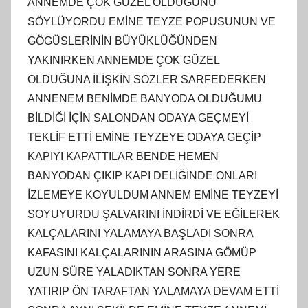
ANNEMDE ÇOK GÜZEL OLDUĞUNU
SÖYLÜYORDU EMİNE TEYZE POPUSUNUN VE
GÖGÜSLERİNİN BÜYÜKLÜĞÜNDEN
YAKINIRKEN ANNEMDE ÇOK GÜZEL
OLDUĞUNA İLİŞKİN SÖZLER SARFEDERKEN
ANNENEM BENİMDE BANYODA OLDUĞUMU
BİLDİĞİ İÇİN SALONDAN ODAYA GEÇMEYİ
TEKLİF ETTİ EMİNE TEYZEYE ODAYA GEÇİP
KAPIYI KAPATTILAR BENDE HEMEN
BANYODAN ÇIKIP KAPI DELİĞİNDE ONLARI
İZLEMEYE KOYULDUM ANNEM EMİNE TEYZEYİ
SOYUYURDU ŞALVARINI İNDİRDİ VE EĞİLEREK
KALÇALARINI YALAMAYA BAŞLADI SONRA
KAFASINI KALÇALARININ ARASINA GÖMÜP
UZUN SÜRE YALADIKTAN SONRA YERE
YATIRIP ÖN TARAFTAN YALAMAYA DEVAM ETTİ