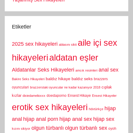
Etiketler
aile içi sex
2025 sex hikayeleri
ablasını sikti
hikayeleri
aldatan eşler
Aldatanlar Seks Hikayeleri
anal sex
amcık resimleri
baldız hikaye
baldız seks
brazzers
Bakire Seks Hikayeleri
cıplak
oyunculari
brazzerstaki oyuncular ne kadar kazanıyor 2018
kızlar
doedaporno
Ensest Hikaye
dixiedamelioxxx
Ensest Hikayeler
erotik sex hikayeleri
hijap
hdxtürkçe
anal
hijap anal porn
hijap anal sex
hijap sex
olgun türbanlı
olgun türbanlı sex
oyoh
kızını sikiyor