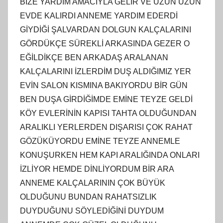
BİZE YARDIM AMACIYLA GELİR VE UZUN UZUN
EVDE KALIRDI ANNEME YARDIM EDERDİ
GİYDİĞİ ŞALVARDAN DOLGUN KALÇALARINI
GÖRDÜKÇE SÜREKLİ ARKASINDA GEZER O
EĞİLDİKÇE BEN ARKADAŞ ARALANAN
KALÇALARINI İZLERDİM DUŞ ALDIĞIMIZ YER
EVİN SALON KISMINA BAKIYORDU BİR GÜN
BEN DUŞA GİRDİĞİMDE EMİNE TEYZE GELDİ
KÖY EVLERİNİN KAPISI TAHTA OLDUĞUNDAN
ARALIKLI YERLERDEN DIŞARISI ÇOK RAHAT
GÖZÜKÜYORDU EMİNE TEYZE ANNEMLE
KONUŞURKEN HEM KAPI ARALIĞINDA ONLARI
İZLİYOR HEMDE DİNLİYORDUM BİR ARA
ANNEME KALÇALARININ ÇOK BÜYÜK
OLDUĞUNU BUNDAN RAHATSIZLIK
DUYDUĞUNU SÖYLEDİĞİNİ DUYDUM