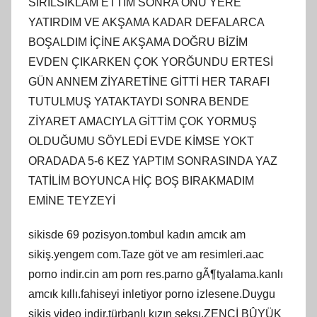
SIRILSIKLAM ETTİM SONRA ONU YERE
YATIRDIM VE AKŞAMA KADAR DEFALARCA
BOŞALDIM İÇİNE AKŞAMA DOĞRU BİZİM
EVDEN ÇIKARKEN ÇOK YORĞUNDU ERTESİ
GÜN ANNEM ZİYARETİNE GİTTİ HER TARAFI
TUTULMUŞ YATAKTAYDI SONRA BENDE
ZİYARET AMACIYLA GİTTİM ÇOK YORMUŞ
OLDUĞUMU SÖYLEDİ EVDE KİMSE YOKT
ORADADA 5-6 KEZ YAPTIM SONRASINDA YAZ
TATİLİM BOYUNCA HİÇ BOŞ BIRAKMADIM
EMİNE TEYZEYİ
sikisde 69 pozisyon.tombul kadın amcık am
sikiş.yengem com.Taze göt ve am resimleri.aac
porno indir.cin am porn res.parno gÃ¶tyalama.kanlı
amcık kıllı.fahiseyi inletiyor porno izlesene.Duygu
sikiş video indir.türbanlı kızın seksı.ZENCİ BÛYÜK