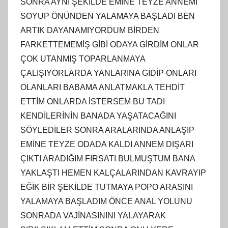
SONRA AYNI ŞEKİLDE EMİNE TEYZE ANNEMİ
SOYUP ÖNÜNDEN YALAMAYA BAŞLADI BEN
ARTIK DAYANAMIYORDUM BİRDEN
FARKETTEMEMİŞ GİBİ ODAYA GİRDİM ONLAR
ÇOK UTANMIŞ TOPARLANMAYA
ÇALIŞIYORLARDA YANLARINA GİDİP ONLARI
OLANLARI BABAMA ANLATMAKLA TEHDİT
ETTİM ONLARDA İSTERSEM BU TADI
KENDİLERİNİN BANADA YAŞATACAĞINI
SÖYLEDİLER SONRA ARALARINDA ANLAŞIP
EMİNE TEYZE ODADA KALDI ANNEM DIŞARI
ÇIKTI ARADIĞIM FIRSATI BULMUŞTUM BANA
YAKLAŞTI HEMEN KALÇALARINDAN KAVRAYIP
EĞİK BİR ŞEKİLDE TUTMAYA POPO ARASINI
YALAMAYA BAŞLADIM ÖNCE ANAL YOLUNU
SONRADA VAJİNASININI YALAYARAK