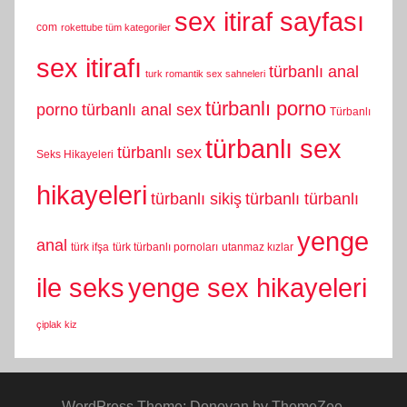
sex itiraf sayfası
com
rokettube tüm kategoriler
sex itirafı
türbanlı anal
turk romantik sex sahneleri
türbanlı porno
porno
türbanlı anal sex
Türbanlı
türbanlı sex
türbanlı sex
Seks Hikayeleri
hikayeleri
türbanlı sikiş
türbanlı türbanlı
yenge
anal
türk ifşa
türk türbanlı pornoları
utanmaz kızlar
yenge sex hikayeleri
ile seks
çiplak kiz
WordPress Theme: Donovan by ThemeZee.