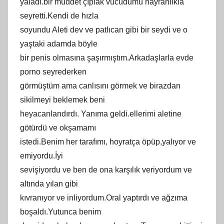
yaladı.bir müddet çıplak vücudumu hayranlıkla
seyretti.Kendi de hızla
soyundu Aleti dev ve patlıcan gibi bir seydi ve o
yaştaki adamda böyle
bir penis olmasına şaşırmıştım.Arkadaşlarla evde
porno seyrederken
görmüştüm ama canlısını görmek ve birazdan
sikilmeyi beklemek beni
heyacanlandırdı. Yanıma geldi.ellerimi aletine
götürdü ve okşamamı
istedi.Benim her tarafımı, hoyratça öpüp,yalıyor ve
emiyordu.İyi
sevişiyordu ve ben de ona karşılık veriyordum ve
altında yılan gibi
kıvranıyor ve inliyordum.Oral yaptırdı ve ağzıma
boşaldı.Yutunca benim