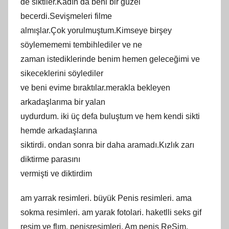
de siktiler.Kadın da beni bir güzel
becerdi.Sevişmeleri filme
almışlar.Çok yorulmuştum.Kimseye birşey
söylemememi tembihlediler ve ne
zaman istediklerinde benim hemen geleceğimi ve
sikeceklerini söylediler
ve beni evime bıraktılar.merakla bekleyen
arkadaşlarıma bir yalan
uydurdum. iki üç defa buluştum ve hem kendi sikti
hemde arkadaşlarına
siktirdi. ondan sonra bir daha aramadı.Kızlık zarı
diktirme parasını
vermişti ve diktirdim
am yarrak resimleri. büyük Penis resimleri. ama
sokma resimleri. am yarak fotolari. haketlli seks gif
resim ve flım. penisresimleri. Am penis ReSim.