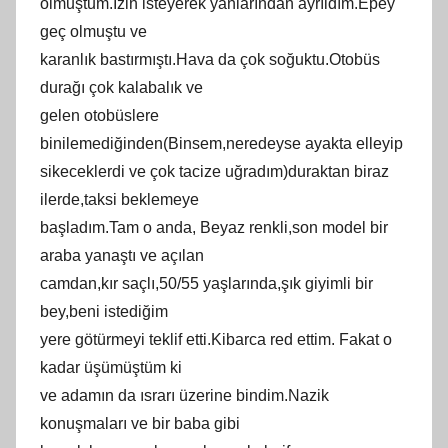
olmuştum.İzin isteyerek yanlarından ayrıldım.Epey
geç olmuştu ve
karanlık bastırmıştı.Hava da çok soğuktu.Otobüs
durağı çok kalabalık ve
gelen otobüslere
binilemediğinden(Binsem,neredeyse ayakta elleyip
sikeceklerdi ve çok tacize uğradım)duraktan biraz
ilerde,taksi beklemeye
başladım.Tam o anda, Beyaz renkli,son model bir
araba yanaştı ve açılan
camdan,kır saçlı,50/55 yaşlarında,şık giyimli bir
bey,beni istediğim
yere götürmeyi teklif etti.Kibarca red ettim. Fakat o
kadar üşümüştüm ki
ve adamın da ısrarı üzerine bindim.Nazik
konuşmaları ve bir baba gibi