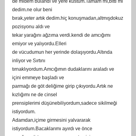
de midem bulandı ve yere kustum.Tamam mı,bitti mi
dedim.ne olur beni
bırak,yeter artık dedim.hiç konuşmadan,altmışdokuz
pozisyonu aldı ve
tekar yarağını ağzıma verdi.kendi de amcığımı
emiyor ve yalıyordu.Elleri
de vücudumun her yerinde dolaşıyordu.Altında
inliyor ve Sırtını
tırnaklıyordum.Amcığımın dudaklarını araladı ve
içini emmeye başladı ve
parmağı de göt deliğime girip çıkıyordu.Artık ne
kızlığımı ne de cinsel
prensiplerimi düşünebiliyordum,sadece sikilmeği
istiyordum.
Adamdan,içime girmesini yalvararak
istiyordum.Bacaklarımı ayırdı ve önce