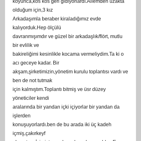
koyunca,kös kös geri gidiyorlardı.Ailemden uzakta
olduğum için,3 kız
Arkadaşımla beraber kiraladığımız evde
kalıyorduk.Hep ölçülü
davranmışımdır ve güzel bir arkadaşlık/flört, mutlu
bir evlilik ve
bakireliğimi kesinlikle kocama vermeliydim.Ta ki o
acı geceye kadar. Bir
akşam,şirketimizin,yönetim kurulu toplantısı vardı ve
ben de not tutmak
için kalmıştım.Toplantı bitmiş ve üsr düzey
yöneticiler kendi
aralarında bir yandan içki içiyorlar bir yandan da
işlerden
konuşuyorlardı.ben de bu arada iki üç kadeh
içmiş,çakırkeyf