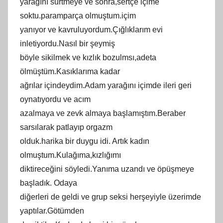
yarağını sürtmeye ve sonra,sertçe içime
soktu.paramparça olmuştum.içim
yanıyor ve kavruluyordum.Çığlıklarım evi
inletiyordu.Nasıl bir şeymiş
böyle sikilmek ve kızlık bozulmsı,adeta
ölmüştüm.Kasıklarıma kadar
ağrılar içindeydim.Adam yarağını içimde ileri geri
oynatıyordu ve acım
azalmaya ve zevk almaya başlamıştım.Beraber
sarsılarak patlayıp orgazm
olduk.harika bir duygu idi. Artık kadın
olmuştum.Kulağıma,kızlığımı
diktireceğini söyledi.Yanıma uzandı ve öpüşmeye
başladık. Odaya
diğerleri de geldi ve grup seksi herşeyiyle üzerimde
yaptılar.Götümden