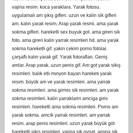
vajina resim. koca yaraklara. Yarak fotosu.
uygulamalı am şıkış gıflerı. uzun ve kalin sik gifleri
am. kalın yarak resim. Arap yarak resmi. ama yarak
sokma gifleri. hareketli sex buyuk got. ama giren sik
foto. ama giren kalin yarrak resimleri hd. ama yarak
sokma hareketli gif. yakin cekim porno fotolar.
çarşaflı kalın yarak gif. Yarak fotorafları. Geniş
amlar. Arap yarak. uzun penis gif. Am got yarak sikiş
resimleri. balık etlı mınyon bayan hareketı yarak
resım. büyük am ve yarak resimleri. ama yarrak
sokma resimleri. ama girmis sik resimleri. am yarak
sokma resimleri. kalin yarraklarin amciga giris
resimleri. hareketli ama sokma resimleri. Porno am
yarak sokma. amcik yarrak resimleri. am yarrak
resim. arap penis resimleri. uzun yarak büyük göt
hareketli sikiş resimleri. vajina sik oynat. amına sik