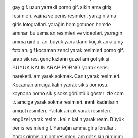
gay gif. uzun yarrakli porno gif. sikin ama giriş
resimleri. vajina ve penis resimleri. yaragin ama
giris fotograflari. yarağin hem gotunen hemde
amınan bulusma an resimleri ve videolari. yarragin
amma girdigi an. büyük yarrakların küçük ama giriş
fotoları. gif kocaman zenci yarak resimleri porno gif.
arap sik res. genç kızların guzel am got şikişi.
BÜYÜK KALIN ARAP PORNO. yarrak serisi
hareketli. am yarak sokmak. Canlı yarak resimleri.
Kocaman amciga kalin yarrak sikis pornosu.
kaynana porno sikiş seks görüntülü göster izle com
tr. amciga yarak sokma resimleri. ıranlı kadınların
amgot resımlerı. Parlak amcik yarak resimleri.
engûzel yarak resimi. kal n kal n yarak resm. Büyük
penis resimleri gif. Yarrağın amma glriş forafları.
Yarak girmiş am göt resimleri. am göt sikin girdigini