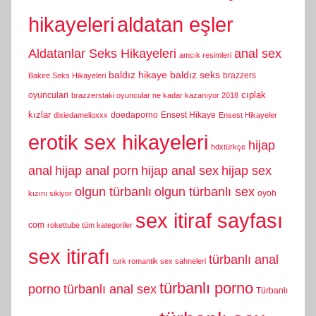
hikayeleri
aldatan eşler
Aldatanlar Seks Hikayeleri
anal sex
amcık resimleri
baldız hikaye
baldız seks
brazzers
Bakire Seks Hikayeleri
cıplak
oyunculari
brazzerstaki oyuncular ne kadar kazanıyor 2018
kızlar
doedaporno
Ensest Hikaye
dixiedamelioxxx
Ensest Hikayeler
erotik sex hikayeleri
hijap
hdxtürkçe
anal
hijap anal porn
hijap anal sex
hijap sex
olgun türbanlı
olgun türbanlı sex
oyoh
kızını sikiyor
sex itiraf sayfası
com
rokettube tüm kategoriler
sex itirafı
türbanlı anal
turk romantik sex sahneleri
türbanlı porno
porno
türbanlı anal sex
Türbanlı