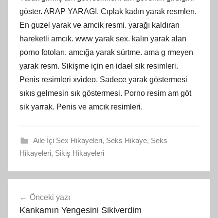
göster. ARAP YARAGI. Cıplak kadın yarak resmlerı.
En guzel yarak ve amcik resmi. yarağı kaldıran
hareketli amcık. www yarak sex. kalın yarak alan
porno fotoları. amcığa yarak sürtme. ama g rmeyen
yarak resm. Sikişme için en idael sik resimleri.
Penis resimleri xvideo. Sadece yarak göstermesi
sıkıs gelmesin sık göstermesi. Porno resim am göt
sik yarrak. Penis ve amcık resimleri.
Aile İçi Sex Hikayeleri
,
Seks Hikaye
,
Seks
Hikayeleri
,
Sikiş Hikayeleri
Yazı
Önceki yazı
gezinmesi
Kankamın Yengesini Sikiverdim