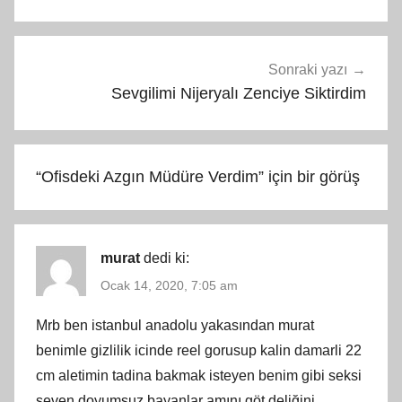
Sonraki yazı
Sevgilimi Nijeryalı Zenciye Siktirdim
“
Ofisdeki Azgın Müdüre Verdim
” için bir görüş
murat
dedi ki:
Ocak 14, 2020, 7:05 am
Mrb ben istanbul anadolu yakasından murat
benimle gizlilik icinde reel gorusup kalin damarli 22
cm aletimin tadina bakmak isteyen benim gibi seksi
seven doyumsuz bayanlar amını göt deliğini