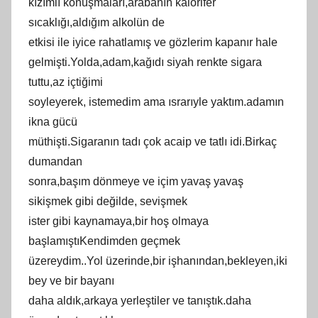
kızımlı konuşmaları,arabanın kalorifer
sıcaklığı,aldığım alkolün de
etkisi ile iyice rahatlamış ve gözlerim kapanır hale
gelmişti.Yolda,adam,kağıdı siyah renkte sigara
tuttu,az içtiğimi
soyleyerek, istemedim ama ısrarıyle yaktım.adamın
ikna gücü
müthişti.Sigaranın tadı çok acaip ve tatlı idi.Birkaç
dumandan
sonra,başım dönmeye ve içim yavaş yavaş
sikişmek gibi değilde, sevişmek
ister gibi kaynamaya,bir hoş olmaya
başlamıştıKendimden geçmek
üzereydim..Yol üzerinde,bir işhanından,bekleyen,iki
bey ve bir bayanı
daha aldık,arkaya yerleştiler ve tanıştık.daha