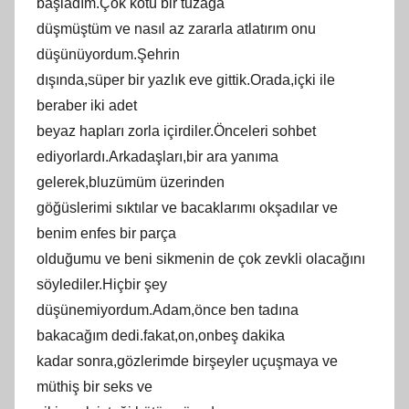
başladım.Çok kötü bir tuzağa
düşmüştüm ve nasıl az zararla atlatırım onu
düşünüyordum.Şehrin
dışında,süper bir yazlık eve gittik.Orada,içki ile
beraber iki adet
beyaz hapları zorla içirdiler.Önceleri sohbet
ediyorlardı.Arkadaşları,bir ara yanıma
gelerek,bluzümüm üzerinden
göğüslerimi sıktılar ve bacaklarımı okşadılar ve
benim enfes bir parça
olduğumu ve beni sikmenin de çok zevkli olacağını
söylediler.Hiçbir şey
düşünemiyordum.Adam,önce ben tadına
bakacağım dedi.fakat,on,onbeş dakika
kadar sonra,gözlerimde birşeyler uçuşmaya ve
müthiş bir seks ve