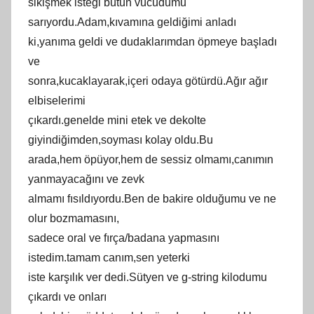
sikişmek isteği bütün vücudumu
sarıyordu.Adam,kıvamına geldiğimi anladı
ki,yanıma geldi ve dudaklarımdan öpmeye başladı
ve
sonra,kucaklayarak,içeri odaya götürdü.Ağır ağır
elbiselerimi
çıkardı.genelde mini etek ve dekolte
giyindiğimden,soyması kolay oldu.Bu
arada,hem öpüyor,hem de sessiz olmamı,canımın
yanmayacağını ve zevk
almamı fısıldıyordu.Ben de bakire olduğumu ve ne
olur bozmamasını,
sadece oral ve fırça/badana yapmasını
istedim.tamam canım,sen yeterki
iste karşılık ver dedi.Sütyen ve g-string kilodumu
çıkardı ve onları