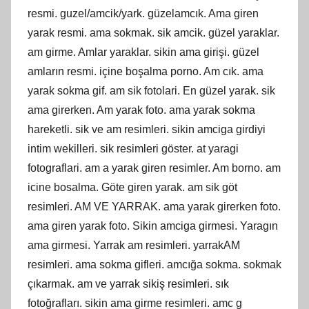
resmi. guzel/amcik/yark. güzelamcık. Ama giren
yarak resmi. ama sokmak. sik amcik. güzel yaraklar.
am girme. Amlar yaraklar. sikin ama girişi. güzel
amların resmi. içine boşalma porno. Am cık. ama
yarak sokma gif. am sik fotolari. En güzel yarak. sik
ama girerken. Am yarak foto. ama yarak sokma
hareketli. sik ve am resimleri. sikin amciga girdiyi
intim wekilleri. sik resimleri göster. at yaragi
fotograflari. am a yarak giren resimler. Am borno. am
icine bosalma. Göte giren yarak. am sik göt
resimleri. AM VE YARRAK. ama yarak girerken foto.
ama giren yarak foto. Sikin amciga girmesi. Yaragın
ama girmesi. Yarrak am resimleri. yarrakAM
resimleri. ama sokma gifleri. amcığa sokma. sokmak
çıkarmak. am ve yarrak sikiş resimleri. sık
fotoğrafları. sikin ama girme resimleri. amc g