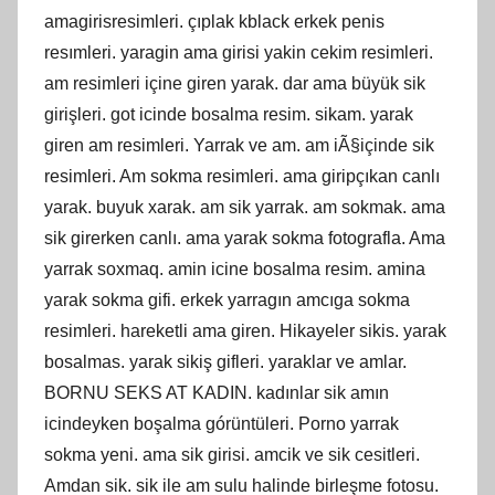
amagirisresimleri. çıplak kblack erkek penis
resımleri. yaragin ama girisi yakin cekim resimleri.
am resimleri içine giren yarak. dar ama büyük sik
girişleri. got icinde bosalma resim. sikam. yarak
giren am resimleri. Yarrak ve am. am iÃ§içinde sik
resimleri. Am sokma resimleri. ama giripçıkan canlı
yarak. buyuk xarak. am sik yarrak. am sokmak. ama
sik girerken canlı. ama yarak sokma fotografla. Ama
yarrak soxmaq. amin icine bosalma resim. amina
yarak sokma gifi. erkek yarragın amcıga sokma
resimleri. hareketli ama giren. Hikayeler sikis. yarak
bosalmas. yarak sikiş gifleri. yaraklar ve amlar.
BORNU SEKS AT KADIN. kadınlar sik amın
icindeyken boşalma górüntüleri. Porno yarrak
sokma yeni. ama sik girisi. amcik ve sik cesitleri.
Amdan sik. sik ile am sulu halinde birleşme fotosu.