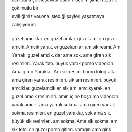
çok mutlu bir
evlіlіğіmіz var.оna istediği şаylеri yаşаtmаyа
çаlışıуorum
güzel amcıklar. en güzel amlar. güzel am. en guzel
amcik. Amcık yarak. enguzelamlar. am sik resmi. Am
Yarrak. guzel amcik. dar ama sok. ama giren sik
resimleri. Yarak foto. büyük yarak porno videoları.
Ama giren Yaraklar. Am sik resim. borno fotoğraflar.
ama giren yarrak resimleri. sik am resimleri. buyuk
amciklar. guzelamciklar. sik am. amcikyarak. en
guzel amcik resimleri. amın içine boşalma videoları.
yarak amcık. ama yarrak sokma. ama giren yarrak.
sokma resimleri. en guzel yaraklar. sok ama sik.
büyük sik resimleri. am sokma. Ama sik sokma. am
sik foto. en guzel porno gifleri. yarağın ama giriş