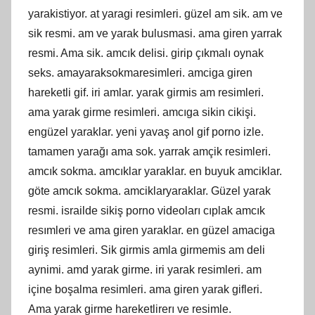
yarakistiyor. at yaragi resimleri. güzel am sik. am ve
sik resmi. am ve yarak bulusmasi. ama giren yarrak
resmi. Ama sik. amcık delisi. girip çıkmalı oynak
seks. amayaraksokmaresimleri. amciga giren
hareketli gif. iri amlar. yarak girmis am resimleri.
ama yarak girme resimleri. amcıga sikin cikişi.
engüzel yaraklar. yeni yavaş anol gif porno izle.
tamamen yarağı ama sok. yarrak amçik resimleri.
amcık sokma. amcıklar yaraklar. en buyuk amciklar.
göte amcık sokma. amciklaryaraklar. Güzel yarak
resmi. israilde sikiş porno videoları cıplak amcık
resımleri ve ama giren yaraklar. en güzel amaciga
giriş resimleri. Sik girmis amla girmemis am deli
aynimi. amd yarak girme. iri yarak resimleri. am
içine boşalma resimleri. ama giren yarak gifleri.
Ama yarak girme hareketlirerı ve resimle.