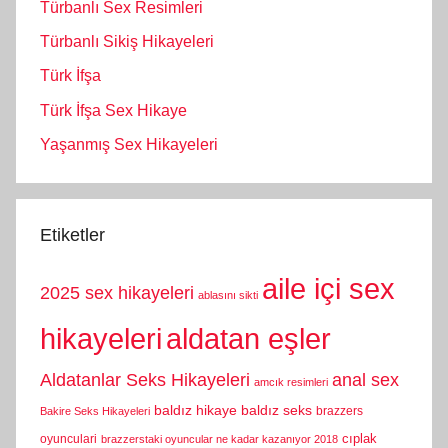
Türbanlı Sex Resimleri
Türbanlı Sikiş Hikayeleri
Türk İfşa
Türk İfşa Sex Hikaye
Yaşanmış Sex Hikayeleri
Etiketler
aile içi sex
2025 sex hikayeleri
ablasını sikti
hikayeleri
aldatan eşler
Aldatanlar Seks Hikayeleri
anal sex
amcık resimleri
baldız hikaye
baldız seks
brazzers
Bakire Seks Hikayeleri
cıplak
oyunculari
brazzerstaki oyuncular ne kadar kazanıyor 2018