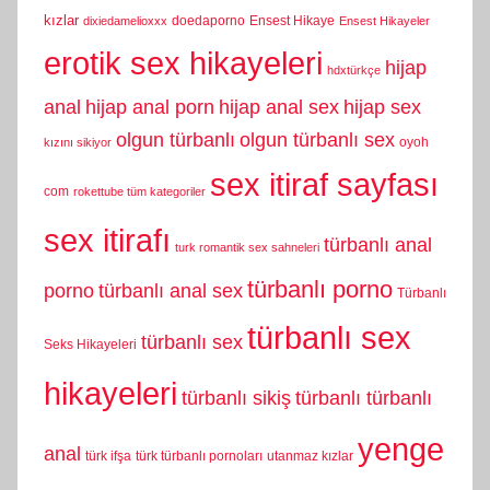
kızlar
doedaporno
Ensest Hikaye
dixiedamelioxxx
Ensest Hikayeler
erotik sex hikayeleri
hijap
hdxtürkçe
anal
hijap anal porn
hijap anal sex
hijap sex
olgun türbanlı
olgun türbanlı sex
oyoh
kızını sikiyor
sex itiraf sayfası
com
rokettube tüm kategoriler
sex itirafı
türbanlı anal
turk romantik sex sahneleri
türbanlı porno
porno
türbanlı anal sex
Türbanlı
türbanlı sex
türbanlı sex
Seks Hikayeleri
hikayeleri
türbanlı sikiş
türbanlı türbanlı
yenge
anal
türk ifşa
türk türbanlı pornoları
utanmaz kızlar